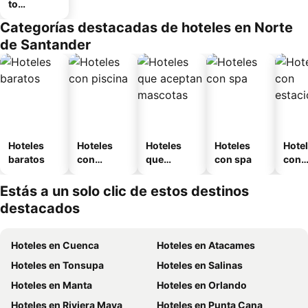
to
amueblad
Categorías destacadas de hoteles en Norte
o
de Santander
Hoteles
Hoteles
Hoteles
Hoteles
Hote
baratos
con
que
con spa
con
piscina
aceptan
esta
mascotas
mien
Estás a un solo clic de estos destinos
destacados
Hoteles en Cuenca
Hoteles en Atacames
Hoteles en Tonsupa
Hoteles en Salinas
Hoteles en Manta
Hoteles en Orlando
Hoteles en Riviera Maya
Hoteles en Punta Cana