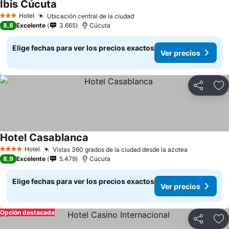
Ibis Cúcuta
Hotel
Ubicación central de la ciudad
3 Estrellas
8,8
Excelente
3.665
Cúcuta
Elige fechas para ver los precios exactos
Ver precios
Compartir
Ag
Hotel Casablanca
Hotel
Vistas 360 grados de la ciudad desde la azotea
4 Estrellas
8,9
Excelente
5.479
Cúcuta
Elige fechas para ver los precios exactos
Ver precios
Opción destacada
Compartir
Ag