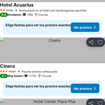
Hotel Acuarius
Hotel
Restaurante en el hotel con hamburguesas gourmet
2 Estrellas
8,6
Excelente
198
Cúcuta
Elige fechas para ver los precios exactos
Ver precios
Compartir
Ag
Cinera
Hotel
Piscina exterior refrescante
3 Estrellas
8,1
Muy bueno
1.175
Cúcuta
Elige fechas para ver los precios exactos
Ver precios