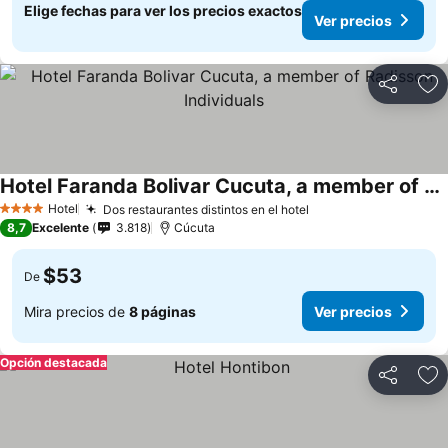
Elige fechas para ver los precios exactos
Ver precios
Compartir
Ag
Hotel Faranda Bolivar Cucuta, a member of Radisson Individuals
Hotel
Dos restaurantes distintos en el hotel
4 Estrellas
8,7
Excelente
3.818
Cúcuta
$53
De
Mira precios de
8 páginas
Ver precios
Opción destacada
Compartir
Ag