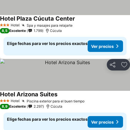
Hotel Plaza Cúcuta Center
Hotel
Spa y masajes para relajarte
3 Estrellas
8,5
Excelente
1.799
Cúcuta
Elige fechas para ver los precios exactos
Ver precios
Compartir
Ag
Hotel Arizona Suites
Hotel
Piscina exterior para el buen tiempo
3 Estrellas
8,9
Excelente
2.297
Cúcuta
Elige fechas para ver los precios exactos
Ver precios