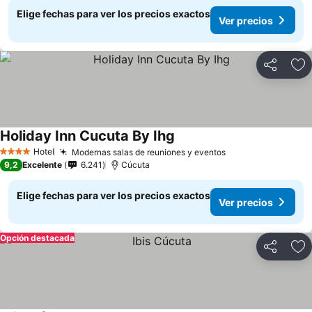
Elige fechas para ver los precios exactos
Ver precios
Compartir
Ag
Holiday Inn Cucuta By Ihg
Hotel
Modernas salas de reuniones y eventos
4 Estrellas
9,2
Excelente
6.241
Cúcuta
Elige fechas para ver los precios exactos
Ver precios
Opción destacada
Compartir
Ag