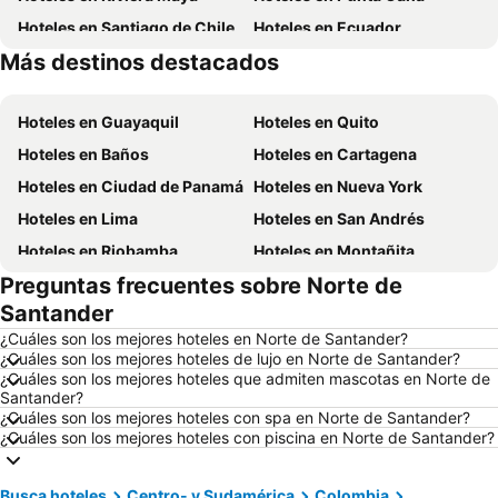
Hoteles en Santiago de Chile
Hoteles en Ecuador
Más destinos destacados
Hoteles en México
Hoteles en Chicago
Hoteles en Guayaquil
Hoteles en Quito
Hoteles en Baños
Hoteles en Cartagena
Hoteles en Ciudad de Panamá
Hoteles en Nueva York
Hoteles en Lima
Hoteles en San Andrés
Hoteles en Riobamba
Hoteles en Montañita
Preguntas frecuentes sobre Norte de
Hoteles en Puerto López
Hoteles en Pedernales
Santander
Hoteles en Miami
Hoteles en Roma
¿Cuáles son los mejores hoteles en Norte de Santander?
Hoteles en Ambato
Hoteles en Cojimies
¿Cuáles son los mejores hoteles de lujo en Norte de Santander?
¿Cuáles son los mejores hoteles que admiten mascotas en Norte de
Hoteles en Lisboa
Hoteles en Zorritos
Santander?
Hoteles en Oporto
Hoteles en Panamá
¿Cuáles son los mejores hoteles con spa en Norte de Santander?
¿Cuáles son los mejores hoteles con piscina en Norte de Santander?
Hoteles en Galápagos
Hoteles en Esmeraldas
Hoteles en Curazao
Hoteles en Guatemala
Busca hoteles
Centro- y Sudamérica
Colombia