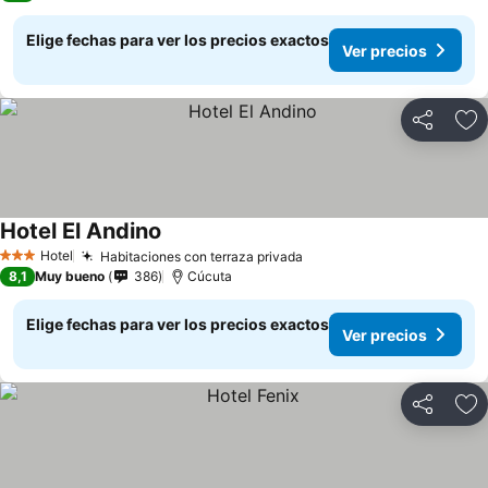
Elige fechas para ver los precios exactos
Ver precios
Compartir
Ag
Hotel El Andino
Hotel
Habitaciones con terraza privada
3 Estrellas
8,1
Muy bueno
386
Cúcuta
Elige fechas para ver los precios exactos
Ver precios
Compartir
Ag