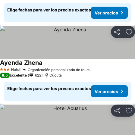
Elige fechas para ver los precios exactos
Ver precios
Compartir
Ag
Ayenda Zhena
Hotel
Organización personalizada de tours
3 Estrellas
8,5
Excelente
622
Cúcuta
Elige fechas para ver los precios exactos
Ver precios
Compartir
Ag