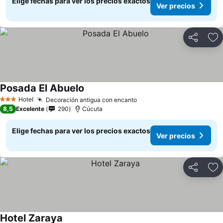
Elige fechas para ver los precios exactos
Ver precios
Compartir
Ag
Posada El Abuelo
Hotel
Decoración antigua con encanto
3 Estrellas
8,5
Excelente
290
Cúcuta
Elige fechas para ver los precios exactos
Ver precios
Compartir
Ag
Hotel Zaraya