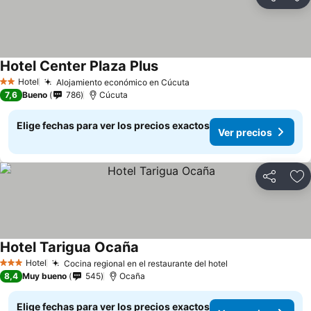
Compartir
Ag
Hotel Center Plaza Plus
Hotel
Alojamiento económico en Cúcuta
2 Estrellas
7,6
Bueno
786
Cúcuta
Elige fechas para ver los precios exactos
Ver precios
Compartir
Ag
Hotel Tarigua Ocaña
Hotel
Cocina regional en el restaurante del hotel
3 Estrellas
8,4
Muy bueno
545
Ocaña
Elige fechas para ver los precios exactos