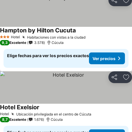
Compartir
Ag
Hampton by Hilton Cucuta
Hotel
Habitaciones con vistas a la ciudad
3 Estrellas
9,3
Excelente
3.578
Cúcuta
Elige fechas para ver los precios exactos
Ver precios
Compartir
Ag
Hotel Exelsior
Hotel
Ubicación privilegiada en el centro de Cúcuta
8,7
Excelente
1.676
Cúcuta