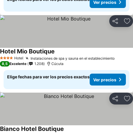
Ver precios
Compartir
Ag
Hotel Mio Boutique
Hotel
Instalaciones de spa y sauna en el establecimiento
4 Estrellas
8,5
Excelente
1.208
Cúcuta
Elige fechas para ver los precios exactos
Ver precios
Compartir
Ag
Bianco Hotel Boutique