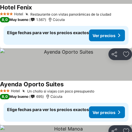
Hotel Fenix
Hotel
Restaurante con vistas panorámicas de la ciudad
4 Estrellas
8,0
Muy bueno
1.567
Cúcuta
Elige fechas para ver los precios exactos
Ver precios
Compartir
Ag
Ayenda Oporto Suites
Hotel
Un chollo si viajas con poco presupuesto
3 Estrellas
8,0
Muy bueno
695
Cúcuta
Elige fechas para ver los precios exactos
Ver precios