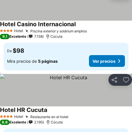
Hotel Casino Internacional
Hotel
Piscina exterior y solárium amplios
4 Estrellas
9,1
Excelente
7.158
Cúcuta
$98
De
Mira precios de
5 páginas
Ver precios
Compartir
Ag
Hotel HR Cucuta
Hotel
Restaurante en el hotel
4 Estrellas
8,6
Excelente
2.195
Cúcuta