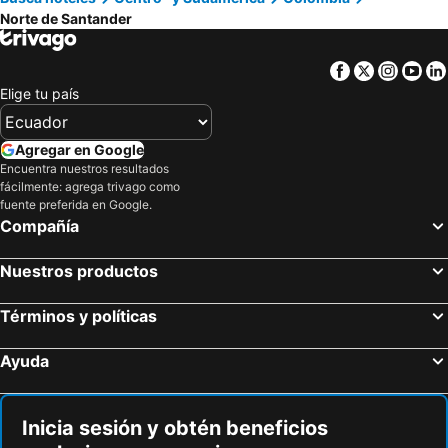
Hoteles en Santa Cruz
Hoteles en Colombia
Norte de Santander
Hoteles en Campania
Hoteles en Manabí
Hoteles en Italia
Hoteles en Noruega
Facebook
Twitter
Insta
Yo
Elige tu país
Hoteles en Tailandia
Hoteles en Nueva Jersey
Hoteles en El Caribe
Hoteles en Lima
Agregar en Google
Hoteles en Tumbes
Hoteles en Orellana
Encuentra nuestros resultados
Hoteles en San Cristóbal
Hoteles en Isla de Santorini
fácilmente: agrega trivago como
fuente preferida en Google.
Compañía
Nuestros productos
Términos y políticas
Ayuda
Inicia sesión y obtén beneficios