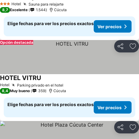
Hotel
Sauna para relajarte
3 Estrellas
8,7
Excelente
1.544
Cúcuta
Elige fechas para ver los precios exactos
Ver precios
Opción destacada
Compartir
Ag
HOTEL VITRU
Hotel
Parking privado en el hotel
8,4
Muy bueno
359
Cúcuta
Elige fechas para ver los precios exactos
Ver precios
Compartir
Ag