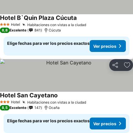
Hotel B`Quin Plaza Cúcuta
Hotel
Habitaciones con vistas a la ciudad
3 Estrellas
8,8
Excelente
841
Cúcuta
Elige fechas para ver los precios exactos
Ver precios
Compartir
Ag
Hotel San Cayetano
Hotel
Habitaciones con vistas a la ciudad
3 Estrellas
8,5
Excelente
147
Ocaña
Elige fechas para ver los precios exactos
Ver precios