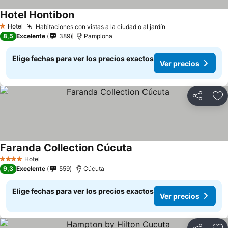
Hotel Hontibon
Hotel
Habitaciones con vistas a la ciudad o al jardín
1 Estrellas
8,5
Excelente
389
Pamplona
Elige fechas para ver los precios exactos
Ver precios
Compartir
Ag
Faranda Collection Cúcuta
Hotel
4 Estrellas
9,3
Excelente
559
Cúcuta
Elige fechas para ver los precios exactos
Ver precios