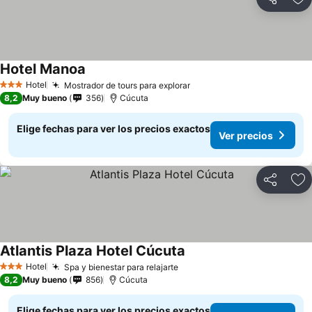
Compartir
Ag
Hotel Manoa
Hotel
Mostrador de tours para explorar
3 Estrellas
8,2
Muy bueno
356
Cúcuta
Elige fechas para ver los precios exactos
Ver precios
Compartir
Ag
Atlantis Plaza Hotel Cúcuta
Hotel
Spa y bienestar para relajarte
3 Estrellas
8,2
Muy bueno
856
Cúcuta
Elige fechas para ver los precios exactos