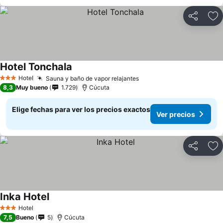
Compartir
Ag
Hotel Tonchala
Hotel
Sauna y baño de vapor relajantes
3 Estrellas
8,3
Muy bueno
1.729
Cúcuta
Elige fechas para ver los precios exactos
Ver precios
Compartir
Ag
Inka Hotel
Hotel
3 Estrellas
7,5
Bueno
5
Cúcuta