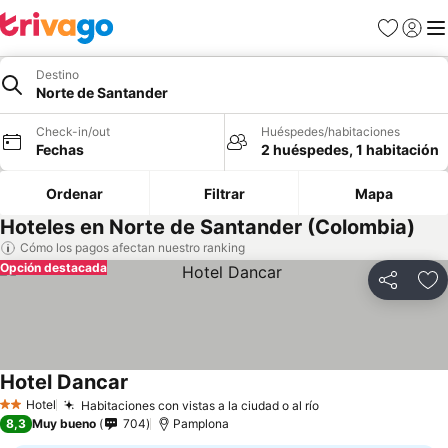
Favoritos
Iniciar 
Me
Destino
Norte de Santander
Check-in/out
Huéspedes/habitaciones
Fechas
2 huéspedes, 1 habitación
Ordenar
Filtrar
Mapa
Hoteles en Norte de Santander (Colombia)
Cómo los pagos afectan nuestro ranking
Opción destacada
Compartir
Ag
Hotel Dancar
Hotel
Habitaciones con vistas a la ciudad o al río
2 Estrellas
8,3
Muy bueno
704
Pamplona