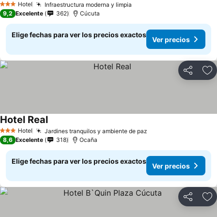
Hotel
Infraestructura moderna y limpia
3 Estrellas
9,2
Excelente
362
Cúcuta
Elige fechas para ver los precios exactos
Ver precios
Compartir
Ag
Hotel Real
Hotel
Jardines tranquilos y ambiente de paz
3 Estrellas
8,6
Excelente
318
Ocaña
Elige fechas para ver los precios exactos
Ver precios
Compartir
Ag