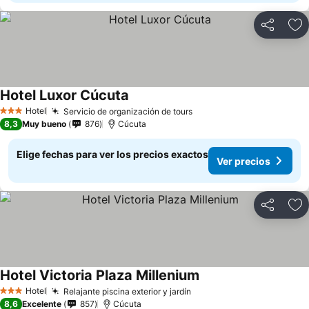
Compartir
Ag
Hotel Luxor Cúcuta
Hotel
Servicio de organización de tours
3 Estrellas
8,3
Muy bueno
876
Cúcuta
Elige fechas para ver los precios exactos
Ver precios
Compartir
Ag
Hotel Victoria Plaza Millenium
Hotel
Relajante piscina exterior y jardín
3 Estrellas
8,6
Excelente
857
Cúcuta