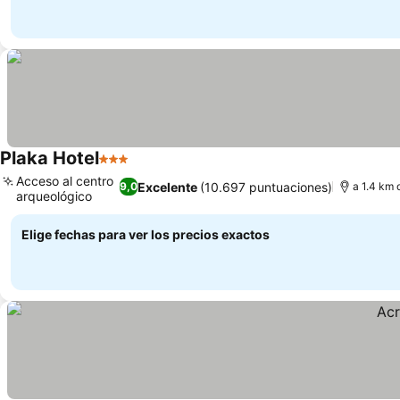
Plaka Hotel
3 Estrellas
Ver precios
Acceso al centro
Excelente
(10.697 puntuaciones)
9,0
a 1.4 km 
arqueológico
Ver precios
Elige fechas para ver los precios exactos