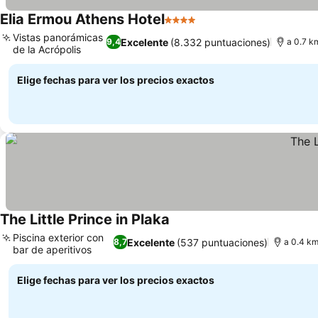
Elia Ermou Athens Hotel
4 Estrellas
Ver precios
Vistas panorámicas
Excelente
(8.332 puntuaciones)
9,4
a 0.7 k
de la Acrópolis
Ver precios
Elige fechas para ver los precios exactos
The Little Prince in Plaka
Ver precios
Piscina exterior con
Excelente
(537 puntuaciones)
8,7
a 0.4 km
bar de aperitivos
Ver precios
Elige fechas para ver los precios exactos