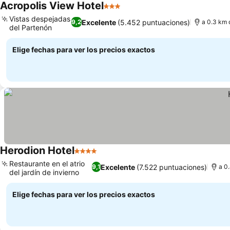
Acropolis View Hotel
3 Estrellas
Ver precios
Vistas despejadas
Excelente
(5.452 puntuaciones)
9,2
a 0.3 km 
del Partenón
Ver precios
Elige fechas para ver los precios exactos
Herodion Hotel
4 Estrellas
Ver precios
Restaurante en el atrio
Excelente
(7.522 puntuaciones)
9,1
a 0
del jardín de invierno
Ver precios
Elige fechas para ver los precios exactos