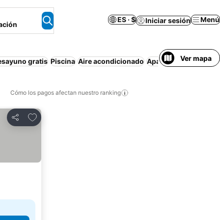
ES · $
Menú
Iniciar sesión
ación
Ver mapa
esayuno gratis
Piscina
Aire acondicionado
Apartamento amuebl
Cómo los pagos afectan nuestro ranking
Agregar a favoritos
Compartir