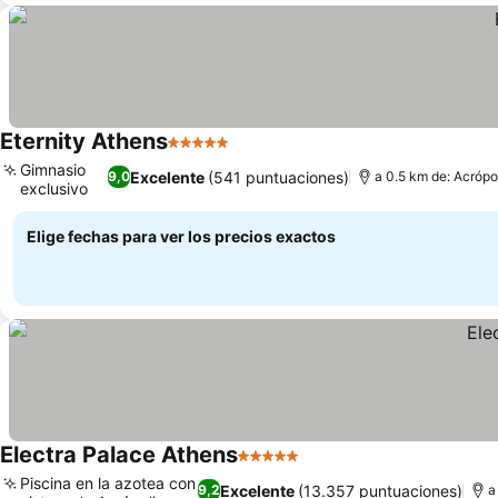
Eternity Athens
5 Estrellas
Ver precios
Gimnasio
Excelente
(541 puntuaciones)
9,0
a 0.5 km de: Acrópo
exclusivo
Ver precios
Elige fechas para ver los precios exactos
Electra Palace Athens
5 Estrellas
Ver precios
Piscina en la azotea con
Excelente
(13.357 puntuaciones)
9,2
a