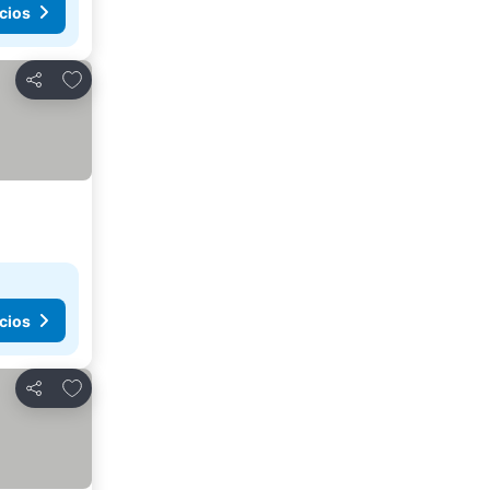
cios
Agregar a favoritos
Compartir
cios
Agregar a favoritos
Compartir