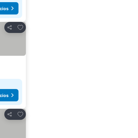
cios
Agregar a favoritos
Compartir
cios
Agregar a favoritos
Compartir