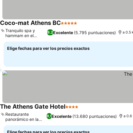
Coco-mat Athens BC
5 Estrellas
Ver precios
Tranquilo spa y
Excelente
(5.795 puntuaciones)
9,2
a 0.5 
hammam en el
Ver precios
sótano
Elige fechas para ver los precios exactos
The Athens Gate Hotel
4 Estrellas
Ver precios
Restaurante
Excelente
(13.680 puntuaciones)
9,1
a 0.6
panorámico en la
Ver precios
azotea
Elige fechas para ver los precios exactos