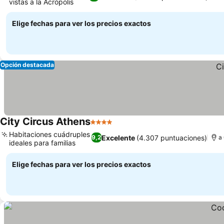
vistas a la Acrópolis
Ver precios
Elige fechas para ver los precios exactos
Opción destacada
City Circus Athens
4 Estrellas
Ver precios
Habitaciones cuádruples
Excelente
(4.307 puntuaciones)
9,2
a
ideales para familias
Ver precios
Elige fechas para ver los precios exactos