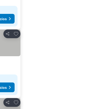
cios
Agregar a favoritos
Compartir
cios
Agregar a favoritos
Compartir