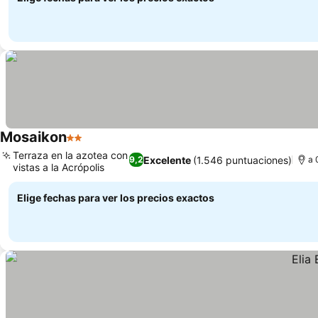
Mosaikon
2 Estrellas
Ver precios
Terraza en la azotea con
Excelente
(1.546 puntuaciones)
9,2
a 
vistas a la Acrópolis
Ver precios
Elige fechas para ver los precios exactos