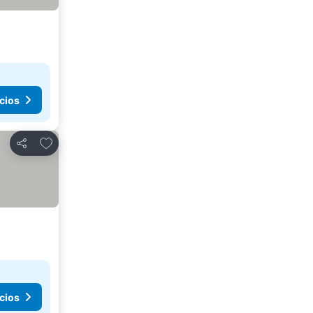
cios
Agregar a favoritos
Compartir
cios