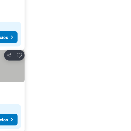
cios
Agregar a favoritos
Compartir
cios