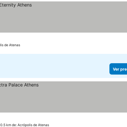
lis de Atenas
Ver pre
 0.5 km de: Acrópolis de Atenas