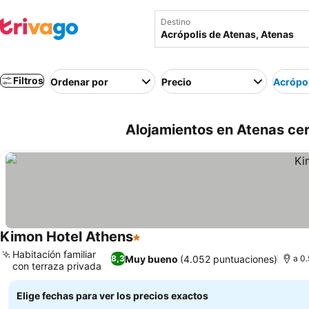
Destino
Filtros
Ordenar por
Precio
Acrópol
Alojamientos en Atenas cer
Kimon Hotel Athens
1 Estrellas
Ver precios
Habitación familiar
Muy bueno
(4.052 puntuaciones)
8,3
a 0.
con terraza privada
Ver precios
Elige fechas para ver los precios exactos