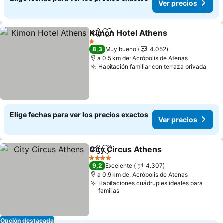
Ver precios
Kimon Hotel Athens
Compartir
Agregar a favoritos
1 Estrellas
8,3
Muy bueno
4.052
a 0.5 km de: Acrópolis de Atenas
Habitación familiar con terraza privada
Elige fechas para ver los precios exactos
Ver precios
City Circus Athens
Compartir
Agregar a favoritos
4 Estrellas
9,2
Excelente
4.307
a 0.9 km de: Acrópolis de Atenas
Habitaciones cuádruples ideales para
familias
Opción destacada