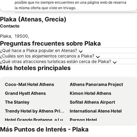
posible que no siempre encuentres en una página web de reserva
la misma oferta que viste en trivago.
Plaka (Atenas, Grecia)
Contacto
Plaka
,
19500
,
Preguntas frecuentes sobre Plaka
¿Qué hace a Plaka popular en Atenas?
¿Cuáles son los alojamientos cercanos a Plaka?
¿Qué otras atracciones turísticas están cerca de Plaka?
Más hoteles principales
Coco-Mat Hotel Athens
Athens Panorama Project
Grand Hyatt Athens
Kimon Hotel Athens
The Stanley
Sofitel Athens Airport
Trendy Hotel by Athens Prime Hotels
International Atene Hotel
Hotel Grande Bretagne, a Luxury Collection Hotel, Athens
Parnon Hotel
Más Puntos de Interés - Plaka
Attalos Hotel
The Athens Gate Hotel