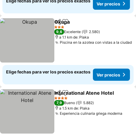
Elige fechas para ver los precios exactos
Ver precios
Okupa
Compartir
Agregar a favoritos
3 Estrellas
9,6
Excelente
2.580
a 1.1 km de: Plaka
Piscina en la azotea con vistas a la ciudad
Elige fechas para ver los precios exactos
Ver precios
International Atene Hotel
Compartir
Agregar a favoritos
4 Estrellas
7,9
Bueno
5.882
a 1.5 km de: Plaka
Experiencia culinaria griega moderna