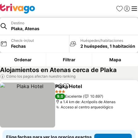
Favoritos
Iniciar 
Me
Destino
Plaka, Atenas
Check-in/out
Huéspedes/habitaciones
Fechas
2 huéspedes, 1 habitación
Ordenar
Filtrar
Mapa
Alojamientos en Atenas cerca de Plaka
Cómo los pagos afectan nuestro ranking
Plaka Hotel
Compartir
Agregar a favoritos
3 Estrellas
9,0
Excelente
10.697
a 1.4 km de: Acrópolis de Atenas
Acceso al centro arqueológico
Elige fechas para ver los precios exactos