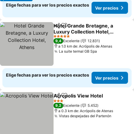
Elige fechas para ver los precios exactos
Ver precios
Hotel Grande Bretagne, a
Compartir
Agregar a favoritos
Luxury Collection Hotel,
Athens
5 Estrellas
9,4
Excelente
12.831
a 1.0 km de: Acrópolis de Atenas
La suite termal GB Spa
Elige fechas para ver los precios exactos
Ver precios
Acropolis View Hotel
Compartir
Agregar a favoritos
3 Estrellas
9,2
Excelente
5.452
a 0.3 km de: Acrópolis de Atenas
Vistas despejadas del Partenón