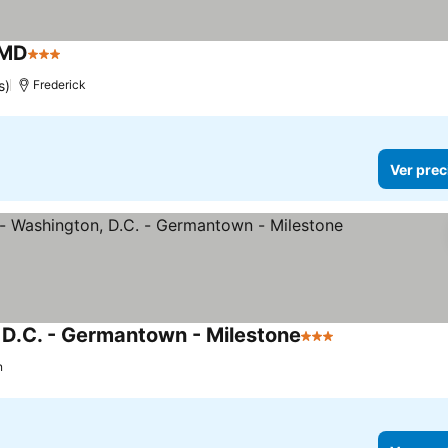
 MD
3 Estrellas
s)
Frederick
Ver prec
 D.C. - Germantown - Milestone
3 Estrellas
n