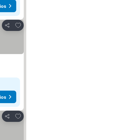
ios
Agregar a favoritos
Compartir
ios
Agregar a favoritos
Compartir