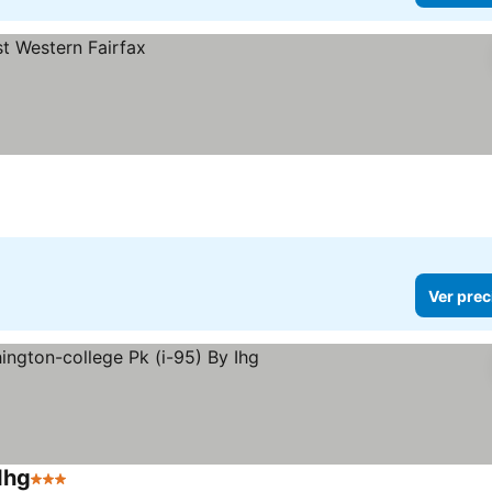
Ver prec
Ihg
3 Estrellas