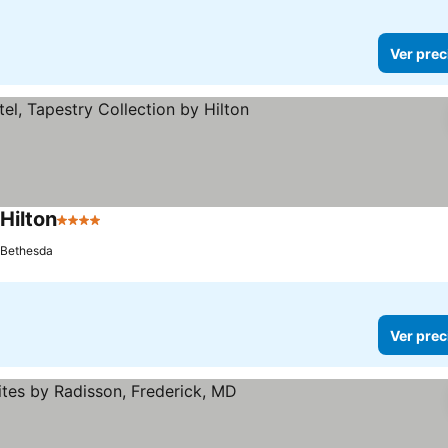
Ver prec
Hilton
4 Estrellas
Bethesda
Ver prec