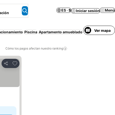
ES · $
Menú
Iniciar sesión
ación
Ver mapa
acionamiento
Piscina
Apartamento amueblado
Mascotas permit
Cómo los pagos afectan nuestro ranking
Agregar a favoritos
Compartir