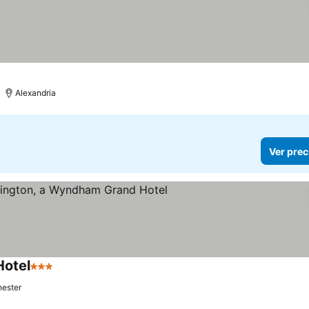
Alexandria
Ver prec
otel
3 Estrellas
ester