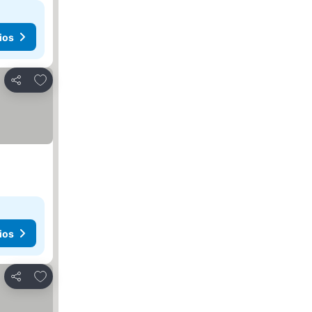
ios
Agregar a favoritos
Compartir
ios
Agregar a favoritos
Compartir