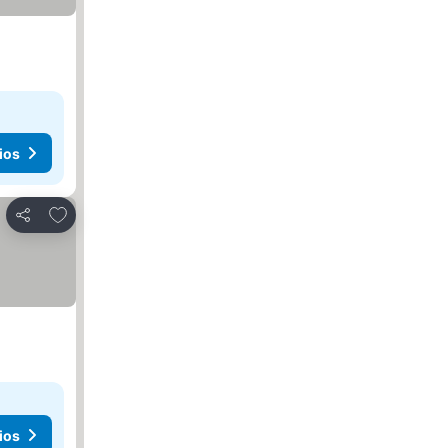
ios
Agregar a favoritos
Compartir
ios