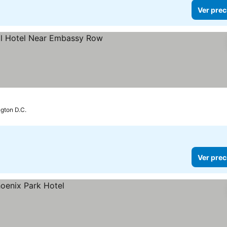
Ver prec
las
gton D.C.
Ver prec