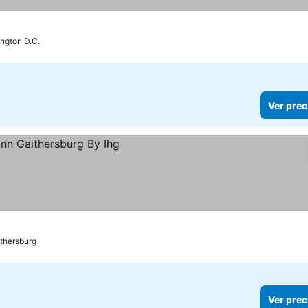
ngton D.C.
Ver prec
thersburg
Ver prec