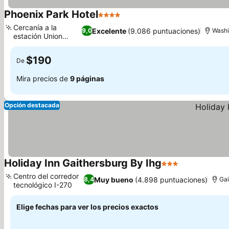
Phoenix Park Hotel
4 Estrellas
Cercanía a la
Excelente
(9.086 puntuaciones)
9,0
Washi
estación Union
Station
$190
De
Mira precios de
9 páginas
Opción destacada
Holiday Inn Gaithersburg By Ihg
3 Estrellas
Centro del corredor
Muy bueno
(4.898 puntuaciones)
8,4
Gai
tecnológico I-270
Elige fechas para ver los precios exactos