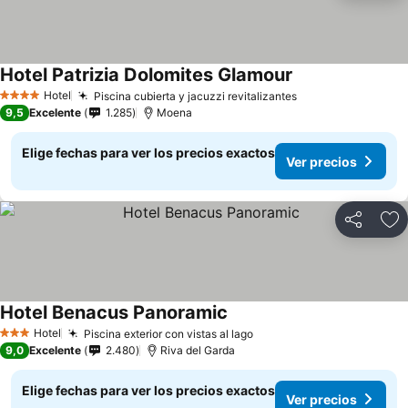
Hotel Patrizia Dolomites Glamour
Hotel
Piscina cubierta y jacuzzi revitalizantes
4 Estrellas
9,5
Excelente
1.285
Moena
Elige fechas para ver los precios exactos
Ver precios
Compartir
Ag
Hotel Benacus Panoramic
Hotel
Piscina exterior con vistas al lago
3 Estrellas
9,0
Excelente
2.480
Riva del Garda
Elige fechas para ver los precios exactos
Ver precios