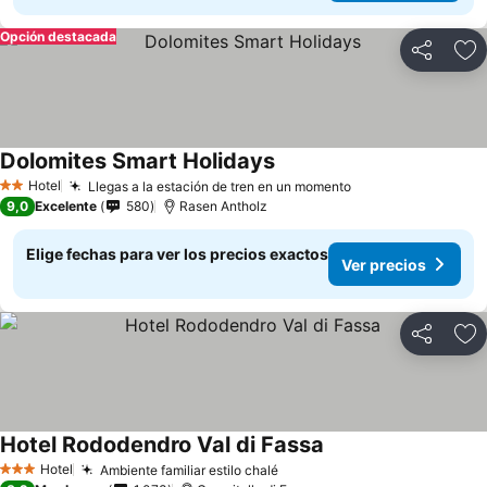
Opción destacada
Compartir
Ag
Dolomites Smart Holidays
Hotel
Llegas a la estación de tren en un momento
2 Estrellas
9,0
Excelente
580
Rasen Antholz
Elige fechas para ver los precios exactos
Ver precios
Compartir
Ag
Hotel Rododendro Val di Fassa
Hotel
Ambiente familiar estilo chalé
3 Estrellas