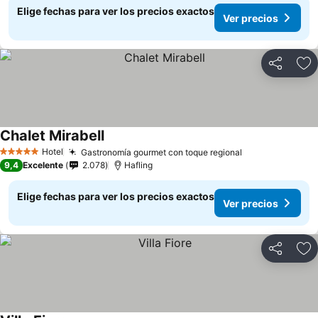
Elige fechas para ver los precios exactos
Ver precios
Compartir
Ag
Chalet Mirabell
Hotel
Gastronomía gourmet con toque regional
5 Estrellas
9,4
Excelente
2.078
Hafling
Elige fechas para ver los precios exactos
Ver precios
Compartir
Ag