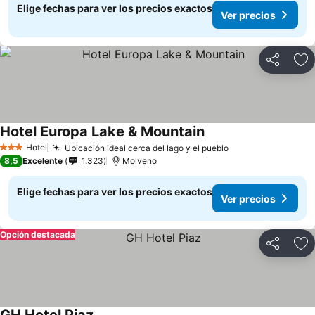
Elige fechas para ver los precios exactos
Ver precios
Compartir
Ag
Hotel Europa Lake & Mountain
Hotel
Ubicación ideal cerca del lago y el pueblo
3 Estrellas
8,5
Excelente
1.323
Molveno
Elige fechas para ver los precios exactos
Ver precios
Opción destacada
Compartir
Ag