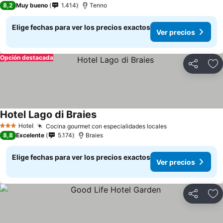
8,2
Muy bueno
1.414
Tenno
Elige fechas para ver los precios exactos
Ver precios
Opción destacada
Compartir
Ag
Hotel Lago di Braies
Hotel
Cocina gourmet con especialidades locales
3 Estrellas
8,8
Excelente
5.174
Braies
Elige fechas para ver los precios exactos
Ver precios
Compartir
Ag