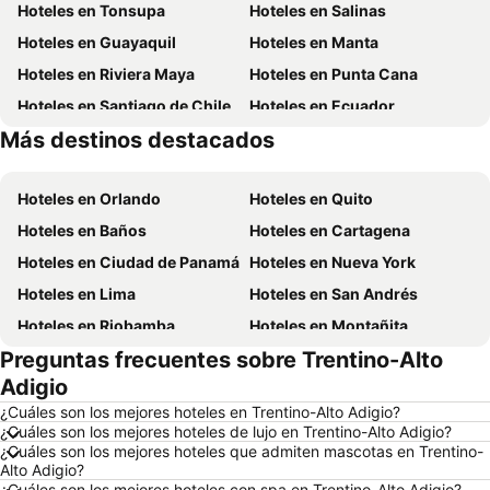
Hoteles en Tonsupa
Hoteles en Salinas
Hoteles en Guayaquil
Hoteles en Manta
Hoteles en Riviera Maya
Hoteles en Punta Cana
Hoteles en Santiago de Chile
Hoteles en Ecuador
Más destinos destacados
Hoteles en México
Hoteles en Chicago
Hoteles en Orlando
Hoteles en Quito
Hoteles en Baños
Hoteles en Cartagena
Hoteles en Ciudad de Panamá
Hoteles en Nueva York
Hoteles en Lima
Hoteles en San Andrés
Hoteles en Riobamba
Hoteles en Montañita
Preguntas frecuentes sobre Trentino-Alto
Hoteles en Puerto López
Hoteles en Pedernales
Adigio
Hoteles en Miami
Hoteles en Roma
¿Cuáles son los mejores hoteles en Trentino-Alto Adigio?
Hoteles en Ambato
Hoteles en Cojimies
¿Cuáles son los mejores hoteles de lujo en Trentino-Alto Adigio?
¿Cuáles son los mejores hoteles que admiten mascotas en Trentino-
Hoteles en Lisboa
Hoteles en Zorritos
Alto Adigio?
Hoteles en Oporto
Hoteles en Panamá
¿Cuáles son los mejores hoteles con spa en Trentino-Alto Adigio?