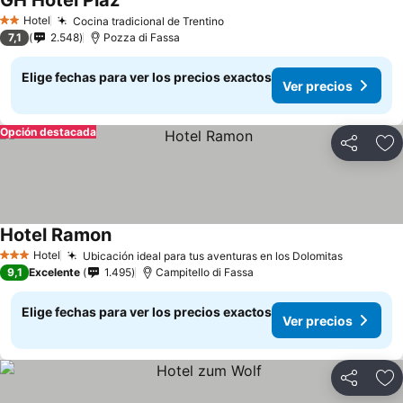
GH Hotel Piaz
Hotel
Cocina tradicional de Trentino
2 Estrellas
7,1
2.548
Pozza di Fassa
Elige fechas para ver los precios exactos
Ver precios
Opción destacada
Compartir
Ag
Hotel Ramon
Hotel
Ubicación ideal para tus aventuras en los Dolomitas
3 Estrellas
9,1
Excelente
1.495
Campitello di Fassa
Elige fechas para ver los precios exactos
Ver precios
Compartir
Ag