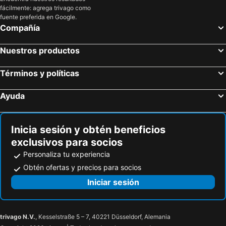
fácilmente: agrega trivago como
Hoteles en Natz-Schabs
Hoteles en Mühlbach
fuente preferida en Google.
Hoteles en San Martino di Castrozza
Hoteles en Sand in Taufers
Compañía
Hoteles en Brixen
Hoteles en Innichen
Nuestros productos
Hoteles en Tirol
Hoteles en Eppan an der Weinstraße
Hoteles en Baselga di Piné
Hoteles en Campitello di Fassa
Términos y políticas
Hoteles en Mazzin
Hoteles en Algund
Ayuda
Hoteles en Fondo
Hoteles en Leifers
Hoteles en Folgaria
Hoteles en Siror
Inicia sesión y obtén beneficios
exclusivos para socios
Personaliza tu experiencia
Obtén ofertas y precios para socios
Iniciar sesión
trivago N.V.
, Kesselstraße 5 – 7, 40221 Düsseldorf, Alemania