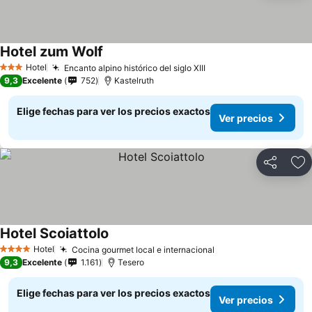
Hotel zum Wolf
Hotel
Encanto alpino histórico del siglo XIII
3 Estrellas
9,3
Excelente
752
Kastelruth
Elige fechas para ver los precios exactos
Ver precios
Compartir
Ag
Hotel Scoiattolo
Hotel
Cocina gourmet local e internacional
4 Estrellas
9,3
Excelente
1.161
Tesero
Elige fechas para ver los precios exactos
Ver precios