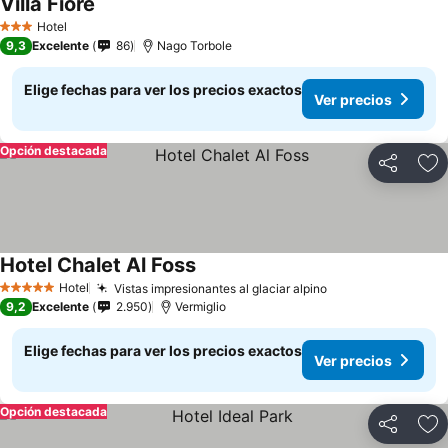
Villa Fiore
Hotel
3 Estrellas
9,3
Excelente
86
Nago Torbole
Elige fechas para ver los precios exactos
Ver precios
Opción destacada
Compartir
Ag
Hotel Chalet Al Foss
Hotel
Vistas impresionantes al glaciar alpino
5 Estrellas
9,2
Excelente
2.950
Vermiglio
Elige fechas para ver los precios exactos
Ver precios
Opción destacada
Compartir
Ag