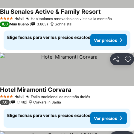
Blu Senales Active & Family Resort
Hotel
Habitaciones renovadas con vistas a la montaña
4 Estrellas
8,0
Muy bueno
3.863
Schnalstal
Elige fechas para ver los precios exactos
Ver precios
Compartir
Ag
Hotel Miramonti Corvara
Hotel
Estilo tradicional de montaña tirolés
4 Estrellas
7,0
1.148
Corvara in Badia
Elige fechas para ver los precios exactos
Ver precios