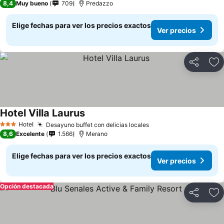
8,4
Muy bueno
709
Predazzo
Elige fechas para ver los precios exactos
Ver precios
Compartir
Ag
Hotel Villa Laurus
Hotel
Desayuno buffet con delicias locales
3 Estrellas
8,6
Excelente
1.566
Merano
Elige fechas para ver los precios exactos
Ver precios
Opción destacada
Compartir
Ag