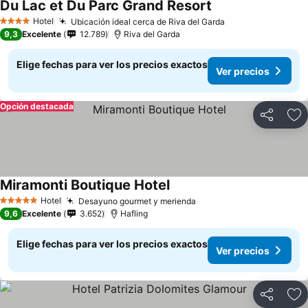
Du Lac et Du Parc Grand Resort
Hotel
Ubicación ideal cerca de Riva del Garda
4 Estrellas
9,3
Excelente
12.789
Riva del Garda
Elige fechas para ver los precios exactos
Ver precios
Opción destacada
Compartir
Ag
Miramonti Boutique Hotel
Hotel
Desayuno gourmet y merienda
5 Estrellas
9,6
Excelente
3.652
Hafling
Elige fechas para ver los precios exactos
Ver precios
Compartir
Ag