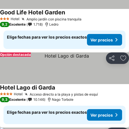
Good Life Hotel Garden
Hotel
Amplio jardín con piscina tranquila
3 Estrellas
9,2
Excelente
1.718
Ledro
Elige fechas para ver los precios exactos
Ver precios
Opción destacada
Compartir
Ag
Hotel Lago di Garda
Hotel
Acceso directo a la playa y pistas de esquí
4 Estrellas
9,3
Excelente
10.146
Nago Torbole
Elige fechas para ver los precios exactos
Ver precios