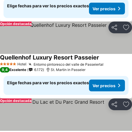
Elige fechas para ver los precios exactos
Ver precios
Opción destacada
Compartir
Ag
Quellenhof Luxury Resort Passeier
Hotel
Entorno pintoresco del valle de Passeiertal
5 Estrellas
9,4
Excelente
6.172
St. Martin in Passeier
Elige fechas para ver los precios exactos
Ver precios
Opción destacada
Compartir
Ag