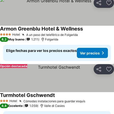
Compartir
Ag
Armon Greenblu Hotel & Wellness
Hotel
A un paso del teleférico de Folgarida
4 Estrellas
8,2
Muy bueno
1.211
Folgarida
Elige fechas para ver los precios exactos
Ver precios
Opción destacada
Compartir
Ag
Turmhotel Gschwendt
Hotel
Cómodas instalaciones para guardar esquís
3 Estrellas
8,8
Excelente
1.059
Valle di Casies