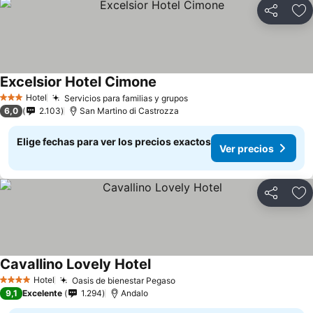
Compartir
Ag
Excelsior Hotel Cimone
Hotel
Servicios para familias y grupos
3 Estrellas
6,0
2.103
San Martino di Castrozza
Elige fechas para ver los precios exactos
Ver precios
Compartir
Ag
Cavallino Lovely Hotel
Hotel
Oasis de bienestar Pegaso
4 Estrellas
9,1
Excelente
1.294
Andalo