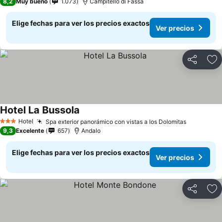
8,2
Muy bueno
1.073
Campitello di Fassa
Elige fechas para ver los precios exactos
Ver precios
Compartir
Ag
Hotel La Bussola
Hotel
Spa exterior panorámico con vistas a los Dolomitas
3 Estrellas
9,3
Excelente
657
Andalo
Elige fechas para ver los precios exactos
Ver precios
Compartir
Ag