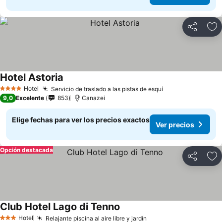
Compartir
Ag
Hotel Astoria
Hotel
Servicio de traslado a las pistas de esquí
4 Estrellas
9,0
Excelente
853
Canazei
Elige fechas para ver los precios exactos
Ver precios
Opción destacada
Compartir
Ag
Club Hotel Lago di Tenno
Hotel
Relajante piscina al aire libre y jardín
3 Estrellas