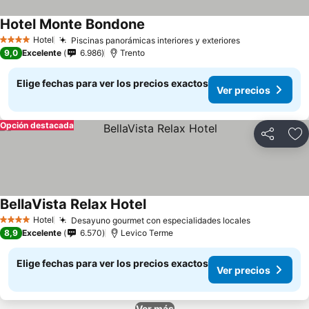
Hotel Monte Bondone
Hotel
Piscinas panorámicas interiores y exteriores
4 Estrellas
9,0
Excelente
6.986
Trento
Elige fechas para ver los precios exactos
Ver precios
Opción destacada
Compartir
Ag
BellaVista Relax Hotel
Hotel
Desayuno gourmet con especialidades locales
4 Estrellas
8,9
Excelente
6.570
Levico Terme
Elige fechas para ver los precios exactos
Ver precios
Ver más