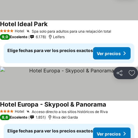
Hotel Ideal Park
Hotel
Spa solo para adultos para una relajación total
4 Estrellas
9,0
Excelente
6.178
Leifers
Elige fechas para ver los precios exactos
Ver precios
Compartir
Ag
Hotel Europa - Skypool & Panorama
Hotel
Acceso directo a los sitios históricos de Riva
4 Estrellas
8,6
Excelente
1.851
Riva del Garda
Elige fechas para ver los precios exactos
Ver precios