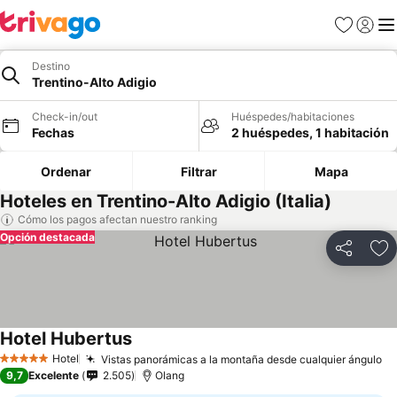
Favoritos
Iniciar 
Me
Destino
Trentino-Alto Adigio
Check-in/out
Huéspedes/habitaciones
Fechas
2 huéspedes, 1 habitación
Ordenar
Filtrar
Mapa
Hoteles en Trentino-Alto Adigio (Italia)
Cómo los pagos afectan nuestro ranking
Opción destacada
Compartir
Ag
Hotel Hubertus
Hotel
Vistas panorámicas a la montaña desde cualquier ángulo
5 Estrellas
9,7
Excelente
2.505
Olang