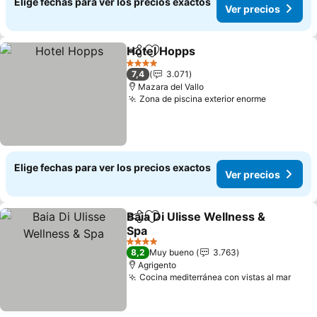
Elige fechas para ver los precios exactos
Ver precios
Hotel Hopps
Compartir
Agregar a favoritos
Ver precios
4 Estrellas
7,4
3.071
Mazara del Vallo
Zona de piscina exterior enorme
Ver preci
Elige fechas para ver los precios exactos
Ver precios
Baia Di Ulisse Wellness &
Compartir
Agregar a favoritos
Spa
Ver precios
4 Estrellas
8,2
Muy bueno
3.763
Agrigento
Cocina mediterránea con vistas al mar
Ver 