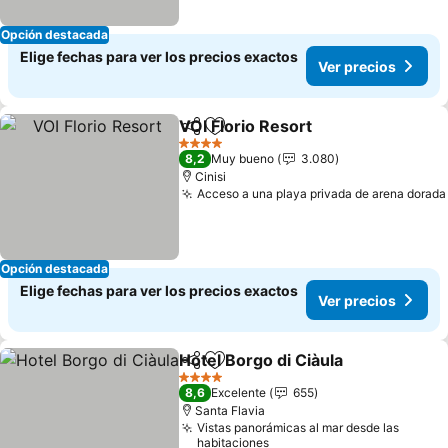
Opción destacada
Elige fechas para ver los precios exactos
Ver precios
VOI Florio Resort
Compartir
Agregar a favoritos
Ver preci
4 Estrellas
8,2
Muy bueno
3.080
Cinisi
Acceso a una playa privada de arena dorada
Opción destacada
Elige fechas para ver los precios exactos
Ver precios
Hotel Borgo di Ciàula
Compartir
Agregar a favoritos
Ver p
4 Estrellas
8,6
Excelente
655
Santa Flavia
Vistas panorámicas al mar desde las
habitaciones