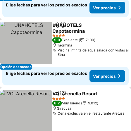
Elige fechas para ver los precios exactos
Ver precios
UNAHOTELS
Compartir
Agregar a favoritos
Capotaormina
Ver precios
4 Estrellas
9,0
Excelente
7.190
Taormina
Piscina infinita de agua salada con vistas al
Etna
Opción destacada
Elige fechas para ver los precios exactos
Ver precios
VOI Arenella Resort
Compartir
Agregar a favoritos
Ver pr
4 Estrellas
8,2
Muy bueno
9.012
Siracusa
Cena exclusiva en el restaurante Aretusa
Ve