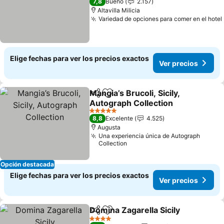
7,8
Bueno
2.157
Altavilla Milicia
Variedad de opciones para comer en el hotel
Elige fechas para ver los precios exactos
Ver precios
Mangia’s Brucoli, Sicily,
Compartir
Agregar a favoritos
Autograph Collection
Ver precios
5 Estrellas
8,8
Excelente
4.525
Augusta
Una experiencia única de Autograph
Collection
Opción destacada
Elige fechas para ver los precios exactos
Ver precios
Domina Zagarella Sicily
Compartir
Agregar a favoritos
Ver
4 Estrellas