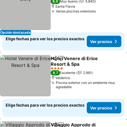
8,0
Muy bueno
5.840
Santa Flavia
Varias piscinas exteriores
Ver precios
Opción destacada
Elige fechas para ver los precios exactos
Ver precios
Hotel Venere di Erice
Compartir
Agregar a favoritos
Resort & Spa
Ver precios
4 Estrellas
8,7
Excelente
2.991
Valderice
Piscina exterior con un ambiente muy
agradable
Elige fechas para ver los precios exactos
Ver precios
Villaggio Approdo di