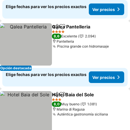
Elige fechas para ver los precios exactos
Ver precios
Qalea Pantelleria
Compartir
Agregar a favoritos
Ver preci
4 Estrellas
8,6
Excelente
2.094
Pantelleria
Piscina grande con hidromasaje
Ver preci
Opción destacada
Elige fechas para ver los precios exactos
Ver precios
Hotel Baia del Sole
Compartir
Agregar a favoritos
Ver pre
3 Estrellas
8,0
Muy bueno
1.081
Marina di Ragusa
Auténtica gastronomía siciliana
Ver preci