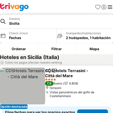
Favoritos
Iniciar 
Me
Destino
Sicilia
Check-in/out
Huéspedes/habitaciones
Fechas
2 huéspedes, 1 habitación
Ordenar
Filtrar
Mapa
Hoteles en Sicilia (Italia)
Cómo los pagos afectan nuestro ranking
CDSHotels Terrasini -
Compartir
Agregar a favoritos
Città del Mare
Ver precios
4 Estrellas
7,5
Bueno
6.808
Terrasini
Vistas panorámicas del golfo de
Castellammare
Opción destacada
Elige fechas para ver los precios exactos