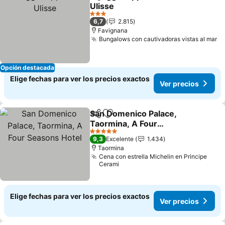
Compartir
Agregar a favoritos
Ulisse
Ver precios
3 Estrellas
6,7
2.815
Favignana
Bungalows con cautivadoras vistas al mar
Ve
Opción destacada
Elige fechas para ver los precios exactos
Ver precios
San Domenico Palace,
Compartir
Agregar a favoritos
Taormina, A Four
Seasons Hotel
Ver precios
5 Estrellas
9,3
Excelente
1.434
Taormina
Cena con estrella Michelin en Principe
Cerami
Elige fechas para ver los precios exactos
Ver precios