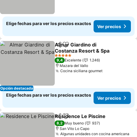
Elige fechas para ver los precios exactos
Ver precios
Almar Giardino di
Compartir
Agregar a favoritos
Costanza Resort & Spa
Ver precios
5 Estrellas
9,4
Excelente
1.246
Mazara del Vallo
Cocina siciliana gourmet
Ver precios
Opción destacada
Elige fechas para ver los precios exactos
Ver precios
Residence Le Piscine
Compartir
Agregar a favoritos
Ver p
8,2
Muy bueno
937
San Vito Lo Capo
Algunas unidades con cocina americana
Ver