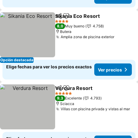
Sikania Eco Resort
Compartir
Agregar a favoritos
Ver pre
4 Estrellas
8,0
Muy bueno
4.758
Butera
Amplia zona de piscina exterior
Ver preci
Opción destacada
Elige fechas para ver los precios exactos
Ver precios
Verdura Resort
Compartir
Agregar a favoritos
Ver precio
5 Estrellas
9,3
Excelente
4.793
Sciacca
Villas con piscina privada y vistas al mar
Ver