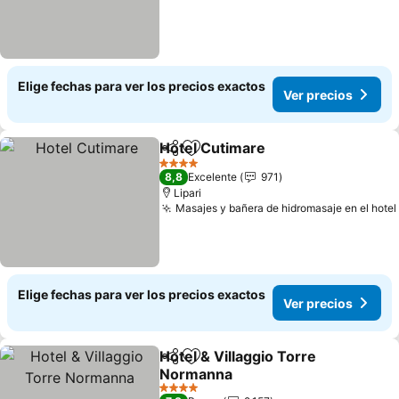
Elige fechas para ver los precios exactos
Ver precios
Hotel Cutimare
Compartir
Agregar a favoritos
Ver precios
4 Estrellas
8,8
Excelente
971
Lipari
Masajes y bañera de hidromasaje en el hotel
Elige fechas para ver los precios exactos
Ver precios
Hotel & Villaggio Torre
Compartir
Agregar a favoritos
Normanna
Ver precios
4 Estrellas