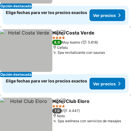
Opción destacada
Elige fechas para ver los precios exactos
Ver precios
Hotel Costa Verde
Compartir
Agregar a favoritos
Ver pre
4 Estrellas
8,0
Muy bueno
5.618
Cefalu
Spa revitalizante con saunas
Ver precios
Opción destacada
Elige fechas para ver los precios exactos
Ver precios
Hotel Club Eloro
Compartir
Agregar a favoritos
Ver precio
4 Estrellas
7,0
4.447
Noto
Spa wellness con servicios de masajes
Ver 