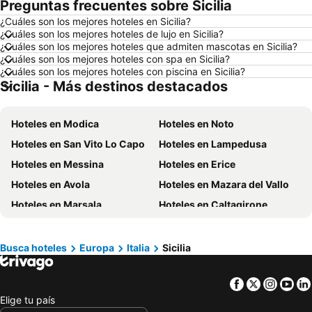
Preguntas frecuentes sobre Sicilia
Hoteles en Zorritos
Hoteles en Madrid
¿Cuáles son los mejores hoteles en Sicilia?
Hoteles en Roma
Hoteles en Bogotá
¿Cuáles son los mejores hoteles de lujo en Sicilia?
Hoteles en Riobamba
Hoteles en París
¿Cuáles son los mejores hoteles que admiten mascotas en Sicilia?
¿Cuáles son los mejores hoteles con spa en Sicilia?
Hoteles en Ambato
Hoteles en Ibarra
¿Cuáles son los mejores hoteles con piscina en Sicilia?
Sicilia - Más destinos destacados
Hoteles en Loja
Hoteles en Chicago
Hoteles en Ecuador
Hoteles en Colombia
Hoteles en Modica
Hoteles en Noto
Hoteles en Panamá
Hoteles en Galápagos
Hoteles en San Vito Lo Capo
Hoteles en Lampedusa
Hoteles en Esmeraldas
Hoteles en San Cristóbal
Hoteles en Messina
Hoteles en Erice
Hoteles en Argentina
Hoteles en Puerto Rico
Hoteles en Avola
Hoteles en Mazara del Vallo
Hoteles en Nuevo Hampshire
Hoteles en París
Hoteles en Marsala
Hoteles en Caltagirone
Hoteles en Campania
Hoteles en Guatemala
Hoteles en Caltanissetta
Hoteles en Marina di Ragusa
Hoteles en Italia
Hoteles en Japón
Hoteles en Letojanni
Hoteles en Alcamo
Hoteles en Noruega
Hoteles en Nueva Jersey
Busca hoteles
Europa
Italia
Sicilia
Hoteles en Menfi
Hoteles en Pantelleria
Hoteles en Nueva York
Hoteles en Aruba
Facebook
Twitter
Insta
Yo
Hoteles en Patti
Hoteles en Vittoria
Elige tu país
Hoteles en Marzamemi
Hoteles en Ragusa