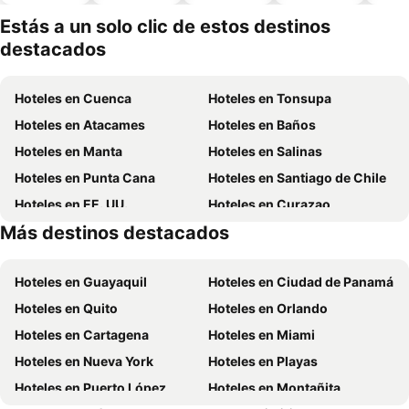
piscina
aceptan
mascotas
Estás a un solo clic de estos destinos
destacados
Hoteles en Cuenca
Hoteles en Tonsupa
Hoteles en Atacames
Hoteles en Baños
Hoteles en Manta
Hoteles en Salinas
Hoteles en Punta Cana
Hoteles en Santiago de Chile
Hoteles en EE. UU.
Hoteles en Curazao
Más destinos destacados
Hoteles en Lima
Hoteles en Santa Cruz
Hoteles en Guayaquil
Hoteles en Ciudad de Panamá
Hoteles en Quito
Hoteles en Orlando
Hoteles en Cartagena
Hoteles en Miami
Hoteles en Nueva York
Hoteles en Playas
Hoteles en Puerto López
Hoteles en Montañita