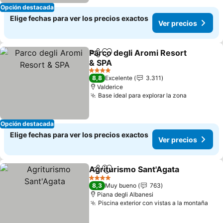
Opción destacada
Elige fechas para ver los precios exactos
Ver precios
Parco degli Aromi Resort
Compartir
Agregar a favoritos
& SPA
Ver precios
4 Estrellas
8,8
Excelente
3.311
Valderice
Base ideal para explorar la zona
Ver preci
Opción destacada
Elige fechas para ver los precios exactos
Ver precios
Agriturismo Sant'Agata
Compartir
Agregar a favoritos
Ver
4 Estrellas
8,3
Muy bueno
763
Piana degli Albanesi
Piscina exterior con vistas a la montaña
Ver