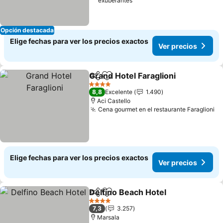
exuberantes
Opción destacada
Elige fechas para ver los precios exactos
Ver precios
Grand Hotel Faraglioni
Compartir
Agregar a favoritos
Ver 
4 Estrellas
8,8
Excelente
1.490
Aci Castello
Cena gourmet en el restaurante Faraglioni
Ve
Elige fechas para ver los precios exactos
Ver precios
Delfino Beach Hotel
Compartir
Agregar a favoritos
Ver pr
4 Estrellas
7,3
3.257
Marsala