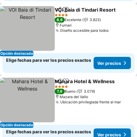
VOI Baia di Tindari Resort
Compartir
Agregar a favoritos
4 Estrellas
8,6
Excelente
3.823
Furnari
Diseño accesible para todos
Ver precios
Opción destacada
Elige fechas para ver los precios exactos
Ver precios
Mahara Hotel & Wellness
Compartir
Agregar a favoritos
V
4 Estrellas
7,6
Bueno
3.079
Mazara del Vallo
Ubicación privilegiada frente al mar
Ver pr
Opción destacada
Elige fechas para ver los precios exactos
Ver precios