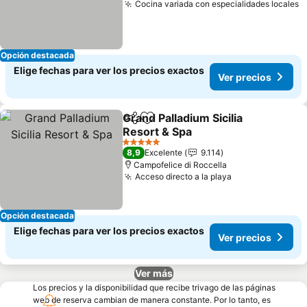
Cocina variada con especialidades locales
V
Opción destacada
Elige fechas para ver los precios exactos
Ver precios
Grand Palladium Sicilia
Compartir
Agregar a favoritos
Resort & Spa
Ver precios
5 Estrellas
8,9
Excelente
9.114
Campofelice di Roccella
Acceso directo a la playa
Ver precios
Opción destacada
Elige fechas para ver los precios exactos
Ver precios
Ver más
Los precios y la disponibilidad que recibe trivago de las páginas
web de reserva cambian de manera constante. Por lo tanto, es