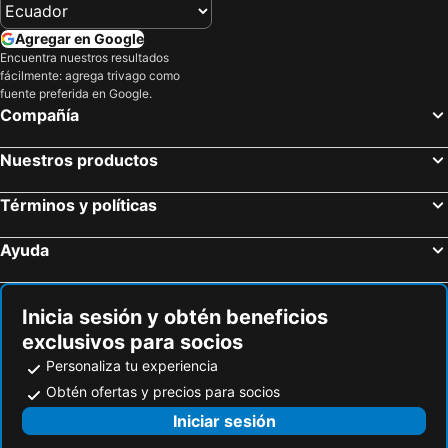
Hoteles en Scicli
Hoteles en Cinisi
Agregar en Google
Hoteles en Calatafimi
Hoteles en Lipari
Encuentra nuestros resultados
fácilmente: agrega trivago como
Hoteles en Milazzo
Hoteles en Isla Vulcano
fuente preferida en Google.
Hoteles en Gioiosa Marea
Hoteles en Aci Castello
Compañía
Hoteles en Belpasso
Hoteles en Santa Marina Salina
Nuestros productos
Hoteles en Monreale
Hoteles en Ispica
Hoteles en Balestrate
Hoteles en Panarea
Términos y políticas
Hoteles en Mondello
Hoteles en Stromboli
Ayuda
Hoteles en Enna
Hoteles en Campofelice di Roccella
Hoteles en Monforte San Giorgio
Hoteles en Castiglione di Sicilia
Inicia sesión y obtén beneficios
exclusivos para socios
Personaliza tu experiencia
Obtén ofertas y precios para socios
Iniciar sesión