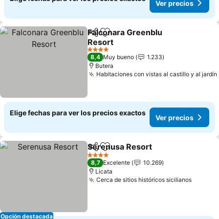
Ver precios
Falconara Greenblu
Compartir
Agregar a favoritos
Resort
Ver precios
4 Estrellas
8,4
Muy bueno
1.233
Butera
Habitaciones con vistas al castillo y al jardín
Elige fechas para ver los precios exactos
Ver precios
Serenusa Resort
Compartir
Agregar a favoritos
Ver preci
4 Estrellas
8,7
Excelente
10.269
Licata
Cerca de sitios históricos sicilianos
Ver pre
Opción destacada