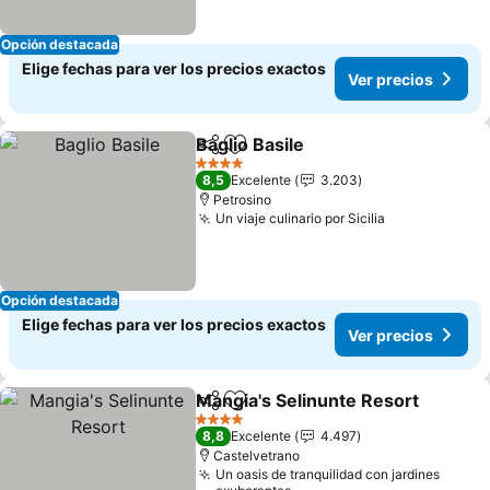
Opción destacada
Elige fechas para ver los precios exactos
Ver precios
Baglio Basile
Compartir
Agregar a favoritos
Ver precios
4 Estrellas
8,5
Excelente
3.203
Petrosino
Un viaje culinario por Sicilia
Ver precios
Opción destacada
Elige fechas para ver los precios exactos
Ver precios
Mangia's Selinunte Resort
Compartir
Agregar a favoritos
4 Estrellas
8,8
Excelente
4.497
Castelvetrano
Un oasis de tranquilidad con jardines