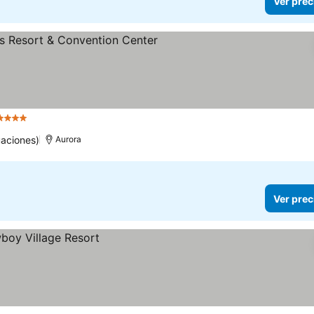
Ver prec
4 Estrellas
Ver precios
uaciones)
Aurora
Ver prec