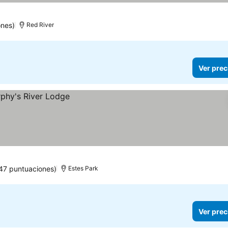
ones)
Red River
Ver prec
47 puntuaciones)
Estes Park
Ver prec