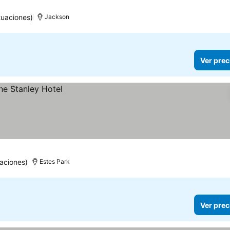
tuaciones)
Jackson
Ver prec
aciones)
Estes Park
Ver prec