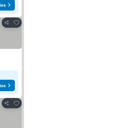
ios
Agregar a favoritos
Compartir
ios
Agregar a favoritos
Compartir