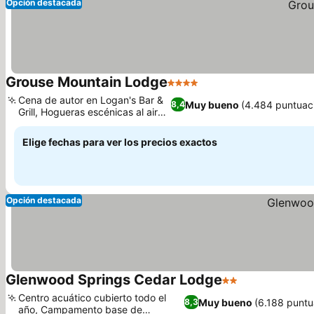
Opción destacada
Grouse Mountain Lodge
4 Estrellas
Ver precios
Cena de autor en Logan's Bar &
Muy bueno
(4.484 puntuac
8,4
Grill, Hogueras escénicas al aire
Ver precios
libre
Elige fechas para ver los precios exactos
Opción destacada
Glenwood Springs Cedar Lodge
2 Estrellas
Ver precios
Centro acuático cubierto todo el
Muy bueno
(6.188 puntu
8,3
año, Campamento base de