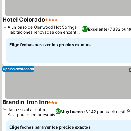
Hotel Colorado
4 Estrellas
Ver precios
A un paso de Glenwood Hot Springs,
Excelente
(7.332 punt
8,5
Habitaciones renovadas con encanto
Ver precios
histórico
Elige fechas para ver los precios exactos
Opción destacada
Brandin' Iron Inn
3 Estrellas
Ver precios
Jacuzzis al aire libre,
Muy bueno
(3.142 puntuaciones)
8,1
Sala para encerar esquís
Ver precios
Elige fechas para ver los precios exactos