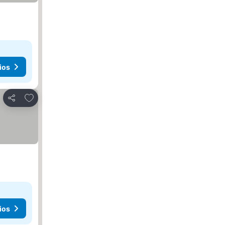
ios
Agregar a favoritos
Compartir
ios