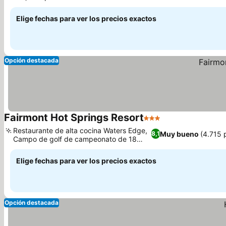
Ver precios
montaña familiar
Elige fechas para ver los precios exactos
Opción destacada
Fairmont Hot Springs Resort
3 Estrellas
Ver precios
Restaurante de alta cocina Waters Edge,
Muy bueno
(4.715 
8,1
Campo de golf de campeonato de 18
Ver precios
hoyos con vistas
Elige fechas para ver los precios exactos
Opción destacada