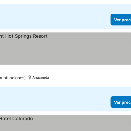
Ver prec
puntuaciones)
Anaconda
Ver prec