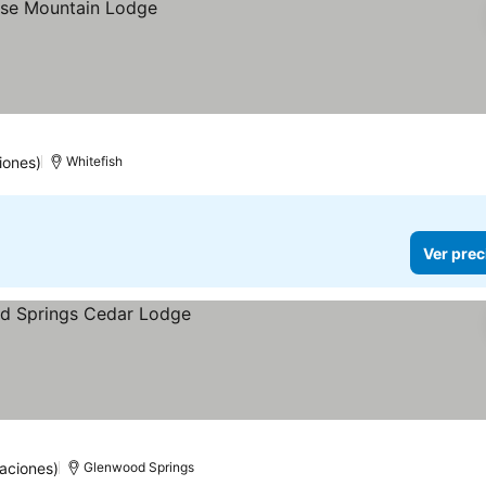
iones)
Whitefish
Ver prec
aciones)
Glenwood Springs