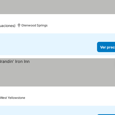
uaciones)
Glenwood Springs
Ver prec
West Yellowstone