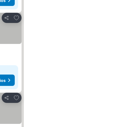
ios
Agregar a favoritos
Compartir
ios
Agregar a favoritos
Compartir