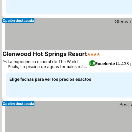
Opción destacada
Glenwood Hot Springs Resort
4 Estrellas
Ver precios
La experiencia mineral de The World
Excelente
(4.438 
8,6
Pools, La piscina de aguas termales más
Ver precios
grande del mundo
Elige fechas para ver los precios exactos
Opción destacada