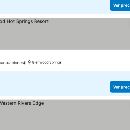
Ver prec
puntuaciones)
Glenwood Springs
Ver prec