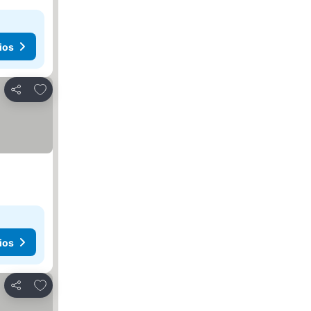
ios
Agregar a favoritos
Compartir
ios
Agregar a favoritos
Compartir