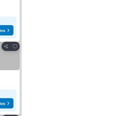
ios
Agregar a favoritos
Compartir
ios