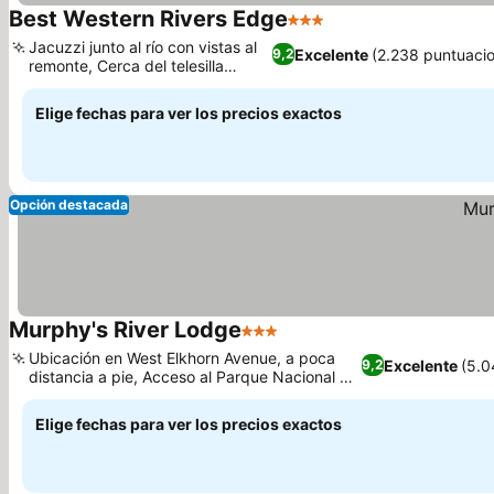
Best Western Rivers Edge
3 Estrellas
Ver precios
Jacuzzi junto al río con vistas al
Excelente
(2.238 puntuaci
9,2
remonte, Cerca del telesilla
Ver precios
Platinum
Elige fechas para ver los precios exactos
Opción destacada
Murphy's River Lodge
3 Estrellas
Ver precios
Ubicación en West Elkhorn Avenue, a poca
Excelente
(5.0
9,2
distancia a pie, Acceso al Parque Nacional de
Ver precios
las Montañas Rocosas
Elige fechas para ver los precios exactos