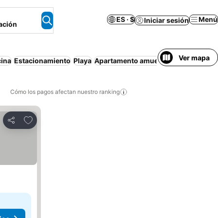
ES · $
Menú
Iniciar sesión
ación
Ver mapa
cina
Estacionamiento
Playa
Apartamento amueblado
Cómo los pagos afectan nuestro ranking
Agregar a favoritos
Compartir