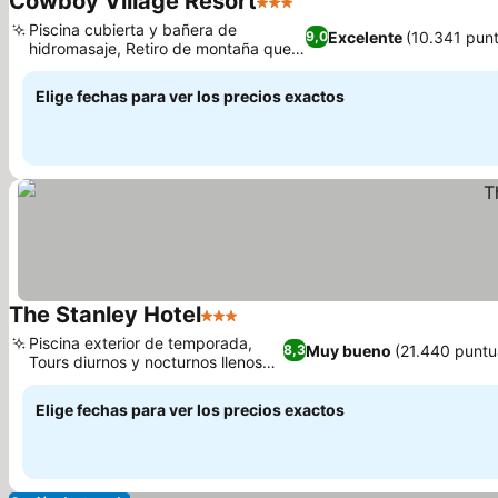
Cowboy Village Resort
3 Estrellas
Ver precios
Piscina cubierta y bañera de
Excelente
(10.341 pun
9,0
hidromasaje, Retiro de montaña que
Ver precios
admite mascotas
Elige fechas para ver los precios exactos
The Stanley Hotel
3 Estrellas
Ver precios
Piscina exterior de temporada,
Muy bueno
(21.440 puntu
8,3
Tours diurnos y nocturnos llenos
Ver precios
de espíritu
Elige fechas para ver los precios exactos