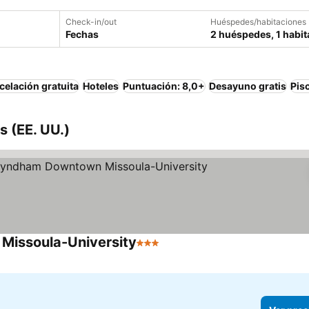
Check-in/out
Huéspedes/habitaciones
Fechas
2 huéspedes, 1 habit
elación gratuita
Hoteles
Puntuación: 8,0+
Desayuno gratis
Pis
 (EE. UU.)
Missoula-University
3 Estrellas
Ver precios