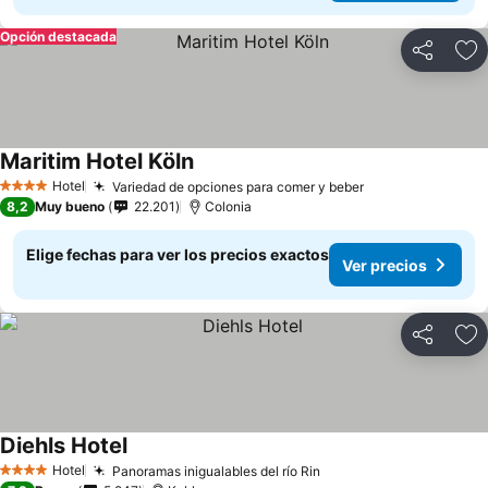
Opción destacada
Compartir
Ag
Maritim Hotel Köln
Hotel
Variedad de opciones para comer y beber
4 Estrellas
8,2
Muy bueno
22.201
Colonia
Elige fechas para ver los precios exactos
Ver precios
Compartir
Ag
Diehls Hotel
Hotel
Panoramas inigualables del río Rin
4 Estrellas