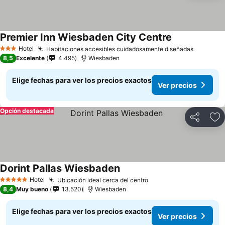
Premier Inn Wiesbaden City Centre
Hotel
Habitaciones accesibles cuidadosamente diseñadas
3 Estrellas
8,5
Excelente
4.495
Wiesbaden
Elige fechas para ver los precios exactos
Ver precios
Opción destacada
Compartir
Ag
Dorint Pallas Wiesbaden
Hotel
Ubicación ideal cerca del centro
5 Estrellas
8,4
Muy bueno
13.520
Wiesbaden
Elige fechas para ver los precios exactos
Ver precios