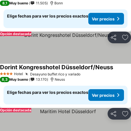
8,1
Muy bueno
11.505
Bonn
Elige fechas para ver los precios exactos
Ver precios
Opción destacada
Compartir
Ag
Dorint Kongresshotel Düsseldorf/Neuss
Hotel
Desayuno buffet rico y variado
4 Estrellas
8,3
Muy bueno
13.170
Neuss
Elige fechas para ver los precios exactos
Ver precios
Opción destacada
Compartir
Ag