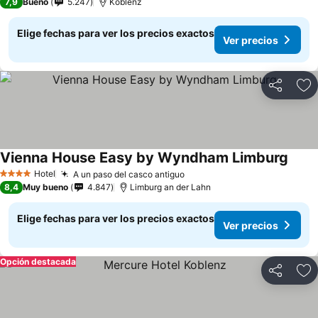
7,9
Bueno
5.247
Koblenz
Elige fechas para ver los precios exactos
Ver precios
Compartir
Ag
Vienna House Easy by Wyndham Limburg
Hotel
A un paso del casco antiguo
4 Estrellas
8,4
Muy bueno
4.847
Limburg an der Lahn
Elige fechas para ver los precios exactos
Ver precios
Opción destacada
Compartir
Ag