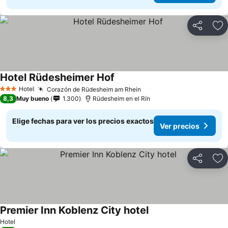
Compartir
Ag
Hotel Rüdesheimer Hof
Hotel
Corazón de Rüdesheim am Rhein
3 Estrellas
8,3
Muy bueno
1.300
Rüdesheim en el Rín
Elige fechas para ver los precios exactos
Ver precios
Compartir
Ag
Premier Inn Koblenz City hotel
Hotel