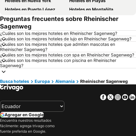
Hoteles en Nueva York
Hoteles en Playas
Hoteles en Puerto López
Hoteles en Montañita
Preguntas frecuentes sobre Rheinischer
Hoteles en Zorritos
Hoteles en Madrid
Sagenweg
Hoteles en Roma
Hoteles en Bogotá
¿Cuáles son los mejores hoteles en Rheinischer Sagenweg?
Hoteles en Riobamba
Hoteles en París
¿Cuáles son los mejores hoteles de lujo en Rheinischer Sagenweg?
¿Cuáles son los mejores hoteles que admiten mascotas en
Hoteles en Ambato
Hoteles en Ibarra
Rheinischer Sagenweg?
Hoteles en Loja
Hoteles en Lima
¿Cuáles son los mejores hoteles con spa en Rheinischer Sagenweg?
¿Cuáles son los mejores hoteles con piscina en Rheinischer
Hoteles en Ecuador
Hoteles en Colombia
Sagenweg?
Hoteles en Panamá
Hoteles en Galápagos
Hoteles en Esmeraldas
Hoteles en San Cristóbal
Busca hoteles
Europa
Alemania
Rheinischer Sagenweg
Hoteles en Argentina
Hoteles en Puerto Rico
Facebook
Twitter
Insta
Yo
Hoteles en Nuevo Hampshire
Hoteles en París
Hoteles en Campania
Hoteles en Guatemala
Agregar en Google
Hoteles en Italia
Hoteles en Japón
Encuentra nuestros resultados
Hoteles en Noruega
Hoteles en Nueva Jersey
fácilmente: agrega trivago como
fuente preferida en Google.
Hoteles en Nueva York
Hoteles en Aruba