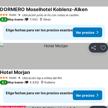
DORMERO Moselhotel Koblenz-Alken
Hotel
Ubicación junto al río con vistas al castillo
3 Estrellas
8,3
Muy bueno
1.140
Alken
Elige fechas para ver los precios exactos
Ver precios
Compartir
Ag
Hotel Morjan
Hotel
Ubicación top a orillas del Rin
3 Estrellas
8,1
Muy bueno
4.435
Koblenz
Elige fechas para ver los precios exactos
Ver precios
Opción destacada