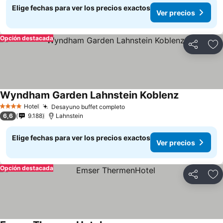
Elige fechas para ver los precios exactos
Ver precios
Opción destacada
Compartir
Ag
Wyndham Garden Lahnstein Koblenz
Hotel
Desayuno buffet completo
4 Estrellas
6,6
9.188
Lahnstein
Elige fechas para ver los precios exactos
Ver precios
Opción destacada
Compartir
Ag