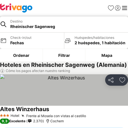
Favoritos
Iniciar 
Me
Destino
Rheinischer Sagenweg
Check-in/out
Huéspedes/habitaciones
Fechas
2 huéspedes, 1 habitación
Ordenar
Filtrar
Mapa
Hoteles en Rheinischer Sagenweg (Alemania)
Cómo los pagos afectan nuestro ranking
Compartir
Ag
Altes Winzerhaus
Hotel
Frente al Mosela con vistas al castillo
3 Estrellas
9,3
Excelente
2.370
Cochem