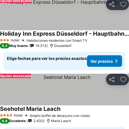
Opción destacada
Compartir
Ag
Holiday Inn Express Düsseldorf - Hauptbahnhof By Ihg
Hotel
Habitaciones modernas con Smart TV
3 Estrellas
8,2
Muy bueno
19.313
Dusseldorf
Elige fechas para ver los precios exactos
Ver precios
Opción destacada
Compartir
Ag
Seehotel Maria Laach
Hotel
Amplio buffet de desayuno con vistas.
4 Estrellas
8,6
Excelente
2.400
Maria Laach