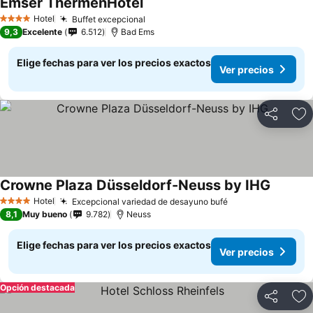
Emser ThermenHotel
Hotel
Buffet excepcional
4 Estrellas
9,3
Excelente
6.512
Bad Ems
Elige fechas para ver los precios exactos
Ver precios
Compartir
Ag
Crowne Plaza Düsseldorf-Neuss by IHG
Hotel
Excepcional variedad de desayuno bufé
4 Estrellas
8,1
Muy bueno
9.782
Neuss
Elige fechas para ver los precios exactos
Ver precios
Opción destacada
Compartir
Ag