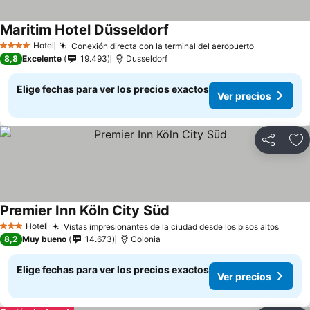
Maritim Hotel Düsseldorf
Hotel
Conexión directa con la terminal del aeropuerto
4 Estrellas
8,8
Excelente
19.493
Dusseldorf
Elige fechas para ver los precios exactos
Ver precios
Compartir
Ag
Premier Inn Köln City Süd
Hotel
Vistas impresionantes de la ciudad desde los pisos altos
3 Estrellas
8,2
Muy bueno
14.673
Colonia
Elige fechas para ver los precios exactos
Ver precios