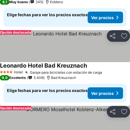
8,1
Muy bueno
245
Koblenz
Elige fechas para ver los precios exactos
Ver precios
Opción destacada
Compartir
Ag
Leonardo Hotel Bad Kreuznach
Hotel
Garaje para bicicletas con estación de carga
4 Estrellas
9,0
Excelente
5.406
Bad Kreuznach
Elige fechas para ver los precios exactos
Ver precios
Opción destacada
Compartir
Ag