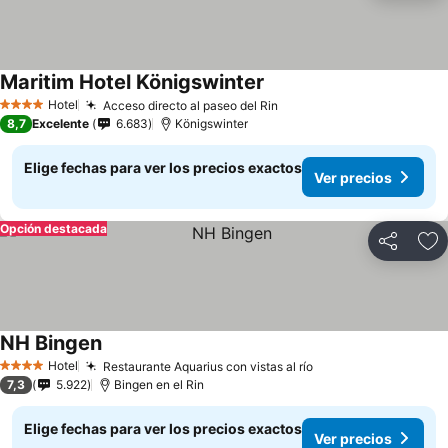
Maritim Hotel Königswinter
Hotel
Acceso directo al paseo del Rin
4 Estrellas
8,7
Excelente
6.683
Königswinter
Elige fechas para ver los precios exactos
Ver precios
Opción destacada
Compartir
Ag
NH Bingen
Hotel
Restaurante Aquarius con vistas al río
4 Estrellas
7,3
5.922
Bingen en el Rin
Elige fechas para ver los precios exactos
Ver precios