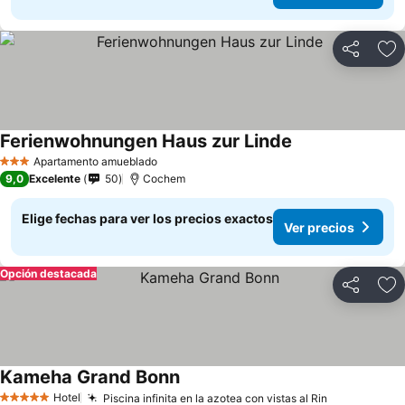
Compartir
Ag
Ferienwohnungen Haus zur Linde
Apartamento amueblado
3 Estrellas
9,0
Excelente
50
Cochem
Elige fechas para ver los precios exactos
Ver precios
Opción destacada
Compartir
Ag
Kameha Grand Bonn
Hotel
Piscina infinita en la azotea con vistas al Rin
5 Estrellas