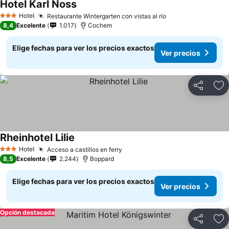
Hotel Karl Noss
Hotel
Restaurante Wintergarten con vistas al río
3 Estrellas
8,4
Excelente
1.017
Cochem
Elige fechas para ver los precios exactos
Ver precios
Compartir
Ag
Rheinhotel Lilie
Hotel
Acceso a castillos en ferry
3 Estrellas
8,5
Excelente
2.244
Boppard
Elige fechas para ver los precios exactos
Ver precios
Opción destacada
Compartir
Ag