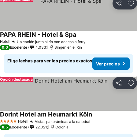
Compartir
Ag
PAPA RHEIN - Hotel & Spa
Hotel
Ubicación junto al río con acceso a ferry
9,0
Excelente
4.033
Bingen en el Rin
Elige fechas para ver los precios exactos
Ver precios
Opción destacada
Compartir
Ag
Dorint Hotel am Heumarkt Köln
Hotel
Vistas panorámicas a la catedral
5 Estrellas
8,5
Excelente
22.021
Colonia