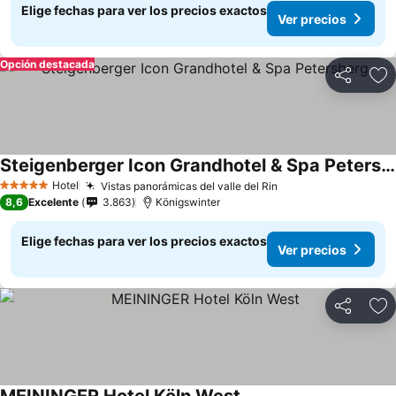
Elige fechas para ver los precios exactos
Ver precios
Opción destacada
Compartir
Ag
Steigenberger Icon Grandhotel & Spa Petersberg
Hotel
Vistas panorámicas del valle del Rin
5 Estrellas
8,6
Excelente
3.863
Königswinter
Elige fechas para ver los precios exactos
Ver precios
Compartir
Ag