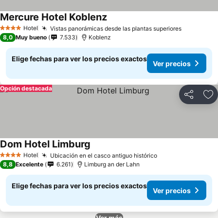
Mercure Hotel Koblenz
Hotel
Vistas panorámicas desde las plantas superiores
4 Estrellas
8,0
Muy bueno
7.533
Koblenz
Elige fechas para ver los precios exactos
Ver precios
Opción destacada
Compartir
Ag
Dom Hotel Limburg
Hotel
Ubicación en el casco antiguo histórico
4 Estrellas
8,8
Excelente
6.261
Limburg an der Lahn
Elige fechas para ver los precios exactos
Ver precios
Ver más