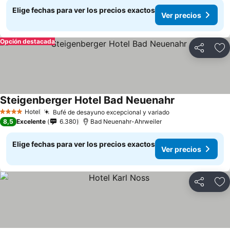
Elige fechas para ver los precios exactos
Ver precios
Opción destacada
Compartir
Ag
Steigenberger Hotel Bad Neuenahr
Hotel
Bufé de desayuno excepcional y variado
4 Estrellas
8,5
Excelente
6.380
Bad Neuenahr-Ahrweiler
Elige fechas para ver los precios exactos
Ver precios
Compartir
Ag