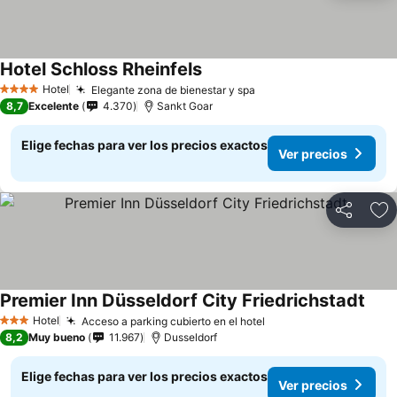
Hotel Schloss Rheinfels
Hotel
Elegante zona de bienestar y spa
4 Estrellas
8,7
Excelente
4.370
Sankt Goar
Elige fechas para ver los precios exactos
Ver precios
Compartir
Ag
Premier Inn Düsseldorf City Friedrichstadt
Hotel
Acceso a parking cubierto en el hotel
3 Estrellas
8,2
Muy bueno
11.967
Dusseldorf
Elige fechas para ver los precios exactos
Ver precios