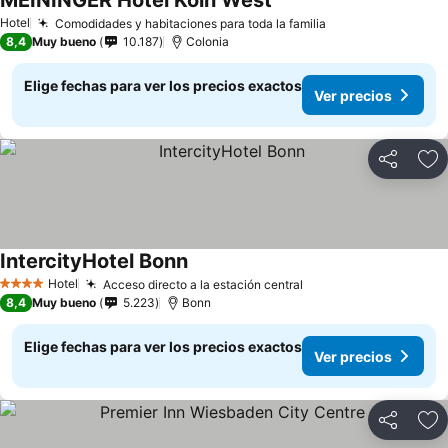
MEININGER Hotel Köln West
Hotel
Comodidades y habitaciones para toda la familia
8,4
Muy bueno
10.187
Colonia
Elige fechas para ver los precios exactos
Ver precios
Compartir
Ag
IntercityHotel Bonn
Hotel
Acceso directo a la estación central
4 Estrellas
8,4
Muy bueno
5.223
Bonn
Elige fechas para ver los precios exactos
Ver precios
Compartir
Ag