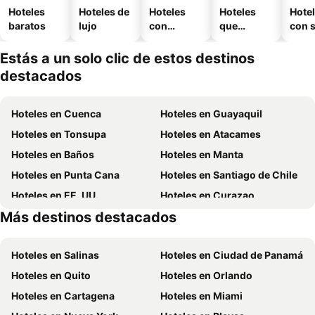
Hoteles
Hoteles de
Hoteles
Hoteles
Hote
baratos
lujo
con
que
con 
piscina
aceptan
mascotas
Estás a un solo clic de estos destinos
destacados
Hoteles en Cuenca
Hoteles en Guayaquil
Hoteles en Tonsupa
Hoteles en Atacames
Hoteles en Baños
Hoteles en Manta
Hoteles en Punta Cana
Hoteles en Santiago de Chile
Hoteles en EE. UU.
Hoteles en Curazao
Más destinos destacados
Hoteles en Santa Cruz
Hoteles en Chicago
Hoteles en Salinas
Hoteles en Ciudad de Panamá
Hoteles en Quito
Hoteles en Orlando
Hoteles en Cartagena
Hoteles en Miami