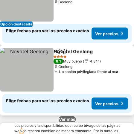
Geelong
Opción destacada
Elige fechas para ver los precios exactos
Ver precios
Novotel Geelong
Compartir
Agregar a favoritos
Ver preci
4 Estrellas
8,1
Muy bueno
4.841
Geelong
Ubicación privilegiada frente al mar
Ver pr
Elige fechas para ver los precios exactos
Ver precios
Ver más
Los precios y la disponibilidad que recibe trivago de las páginas
web de reserva cambian de manera constante. Por lo tanto, es