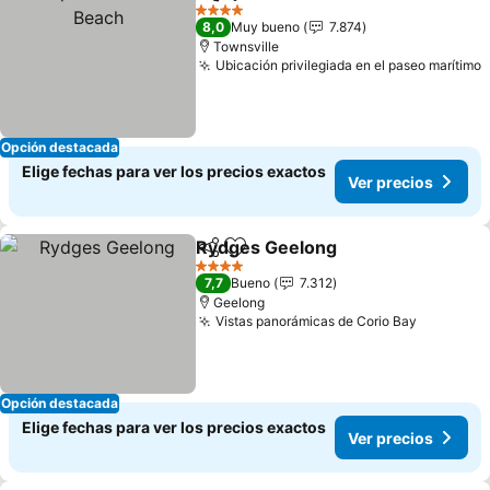
Compartir
Agregar a favoritos
Ver
4 Estrellas
8,0
Muy bueno
7.874
Townsville
Ubicación privilegiada en el paseo marítimo
V
Opción destacada
Elige fechas para ver los precios exactos
Ver precios
Rydges Geelong
Compartir
Agregar a favoritos
Ver preci
4 Estrellas
7,7
Bueno
7.312
Geelong
Vistas panorámicas de Corio Bay
Ver prec
Opción destacada
Elige fechas para ver los precios exactos
Ver precios