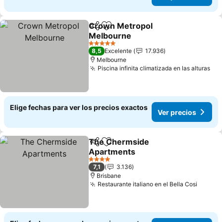
Crown Metropol
Compartir
Agregar a favoritos
Melbourne
Ver precios
5 Estrellas
8,5
Excelente
17.936
Melbourne
Piscina infinita climatizada en las alturas
Ver
Elige fechas para ver los precios exactos
Ver precios
The Chermside
Compartir
Agregar a favoritos
Apartments
Ver precios
4 Estrellas
7,1
3.136
Brisbane
Restaurante italiano en el Bella Cosi
Ver pr