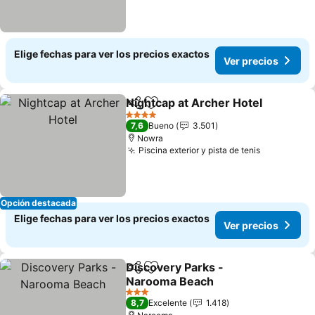
Elige fechas para ver los precios exactos
Ver precios
Nightcap at Archer Hotel
Compartir
Agregar a favoritos
V
4 Estrellas
7,6
Bueno
3.501
Nowra
Piscina exterior y pista de tenis
Ver precio
Opción destacada
Elige fechas para ver los precios exactos
Ver precios
Discovery Parks -
Compartir
Agregar a favoritos
Narooma Beach
Ver precios
3 Estrellas
8,7
Excelente
1.418