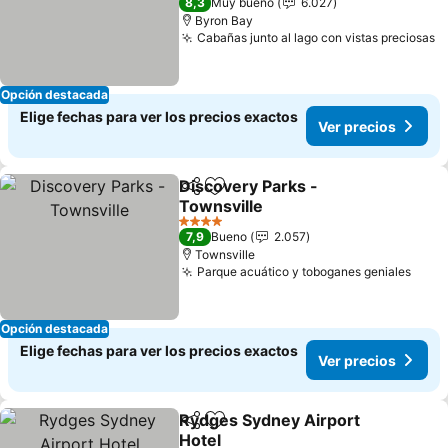
8,3
Muy bueno
6.027
Byron Bay
Cabañas junto al lago con vistas preciosas
V
Opción destacada
Elige fechas para ver los precios exactos
Ver precios
Discovery Parks -
Compartir
Agregar a favoritos
Townsville
Ver precios
4 Estrellas
7,9
Bueno
2.057
Townsville
Parque acuático y toboganes geniales
Ver 
Opción destacada
Elige fechas para ver los precios exactos
Ver precios
Rydges Sydney Airport
Compartir
Agregar a favoritos
Hotel