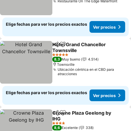
Restaurante On The Edge Waterfront
Ver pr
Elige fechas para ver los precios exactos
Ver precios
Hotel Grand Chancellor
Compartir
Agregar a favoritos
Townsville
Ver precios
5 Estrellas
8,3
Muy bueno
4.514
Townsville
Ubicación céntrica en el CBD para
atracciones
Elige fechas para ver los precios exactos
Ver precios
Crowne Plaza Geelong by
Compartir
Agregar a favoritos
IHG
Ver precios
4 Estrellas
8,6
Excelente
338