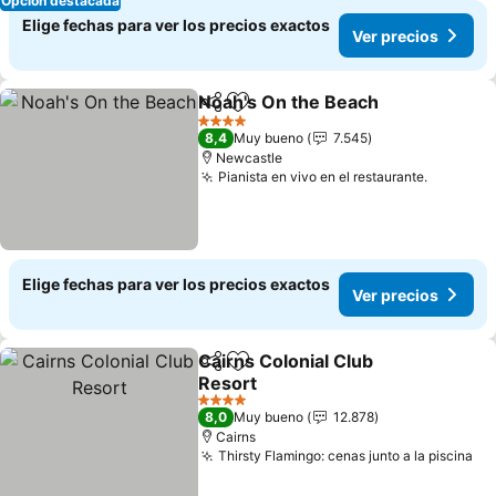
Opción destacada
Elige fechas para ver los precios exactos
Ver precios
Noah's On the Beach
Compartir
Agregar a favoritos
Ver p
4 Estrellas
8,4
Muy bueno
7.545
Newcastle
Pianista en vivo en el restaurante.
Ver prec
Elige fechas para ver los precios exactos
Ver precios
Cairns Colonial Club
Compartir
Agregar a favoritos
Resort
Ver precios
4 Estrellas
8,0
Muy bueno
12.878
Cairns
Thirsty Flamingo: cenas junto a la piscina
Ve