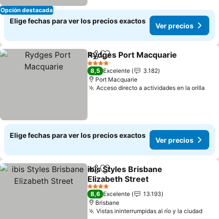
Opción destacada
Elige fechas para ver los precios exactos
Ver precios
Rydges Port Macquarie
Compartir
Agregar a favoritos
Ve
4 Estrellas
8,5
Excelente
3.182
Port Macquarie
Acceso directo a actividades en la orilla
Ver
Elige fechas para ver los precios exactos
Ver precios
ibis Styles Brisbane
Compartir
Agregar a favoritos
Elizabeth Street
Ver precios
4 Estrellas
8,6
Excelente
13.193
Brisbane
Vistas ininterrumpidas al río y la ciudad
Ver 