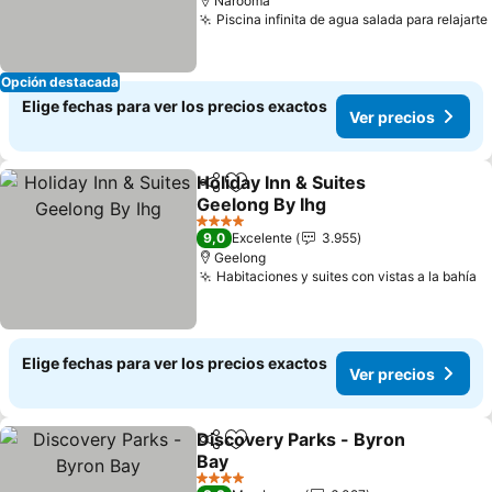
Narooma
Piscina infinita de agua salada para relajarte
Opción destacada
Elige fechas para ver los precios exactos
Ver precios
Holiday Inn & Suites
Compartir
Agregar a favoritos
Geelong By Ihg
Ver precios
4 Estrellas
9,0
Excelente
3.955
Geelong
Habitaciones y suites con vistas a la bahía
V
Elige fechas para ver los precios exactos
Ver precios
Discovery Parks - Byron
Compartir
Agregar a favoritos
Bay
Ver precios
4 Estrellas