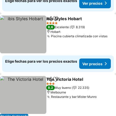
Elige fechas para ver los precios exactos
Ver precios
ibis Styles Hobart
Compartir
Agregar a favoritos
Ver prec
4 Estrellas
8,6
Excelente
8.319
Hobart
Piscina cubierta climatizada con vistas
Ver 
Elige fechas para ver los precios exactos
Ver precios
The Victoria Hotel
Compartir
Agregar a favoritos
Ver prec
3 Estrellas
8,2
Muy bueno
22.335
Melbourne
Restaurante y bar Mister Munro
Ver preci