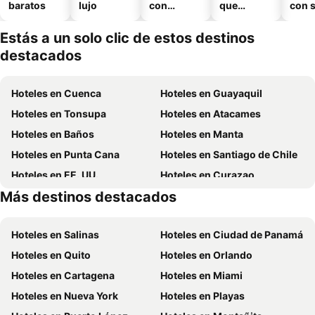
baratos
lujo
con
que
con 
piscina
aceptan
mascotas
Estás a un solo clic de estos destinos
destacados
Hoteles en Cuenca
Hoteles en Guayaquil
Hoteles en Tonsupa
Hoteles en Atacames
Hoteles en Baños
Hoteles en Manta
Hoteles en Punta Cana
Hoteles en Santiago de Chile
Hoteles en EE. UU.
Hoteles en Curazao
Más destinos destacados
Hoteles en Santa Cruz
Hoteles en Ecuador
Hoteles en Salinas
Hoteles en Ciudad de Panamá
Hoteles en Quito
Hoteles en Orlando
Hoteles en Cartagena
Hoteles en Miami
Hoteles en Nueva York
Hoteles en Playas