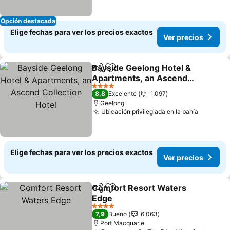
Opción destacada
Elige fechas para ver los precios exactos
Ver precios
Bayside Geelong Hotel &
Compartir
Agregar a favoritos
Apartments, an Ascend
Collection Hotel
Ver precios
4 Estrellas
8,8
Excelente
1.097
Geelong
Ubicación privilegiada en la bahía
Ver prec
Elige fechas para ver los precios exactos
Ver precios
Comfort Resort Waters
Compartir
Agregar a favoritos
Edge
Ver precios
4 Estrellas
7,9
Bueno
6.063
Port Macquarie