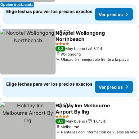
Opción destacada
Elige fechas para ver los precios exactos
Ver precios
Novotel Wollongong
Compartir
Agregar a favoritos
Northbeach
Ver precios
4 Estrellas
8,2
Muy bueno
8.114
Wollongong
Ubicación inmejorable frente a la playa
Ver 
Elige fechas para ver los precios exactos
Ver precios
Holiday Inn Melbourne
Compartir
Agregar a favoritos
Airport By Ihg
Ver precios
4 Estrellas
8,3
Muy bueno
17.734
Melbourne
Pantallas con información de vuelos en vivo