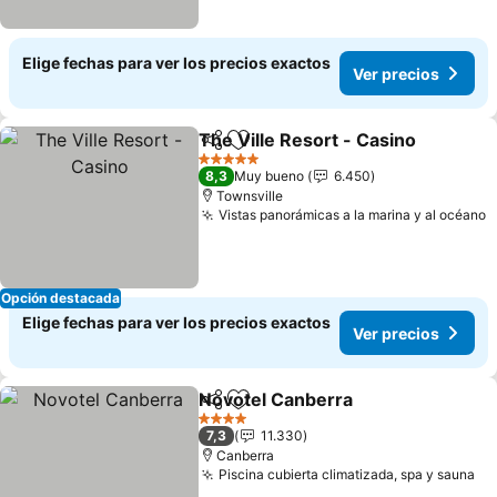
Elige fechas para ver los precios exactos
Ver precios
The Ville Resort - Casino
Compartir
Agregar a favoritos
V
5 Estrellas
8,3
Muy bueno
6.450
Townsville
Vistas panorámicas a la marina y al océano
V
Opción destacada
Elige fechas para ver los precios exactos
Ver precios
Novotel Canberra
Compartir
Agregar a favoritos
Ver prec
4 Estrellas
7,3
11.330
Canberra
Piscina cubierta climatizada, spa y sauna
Ve