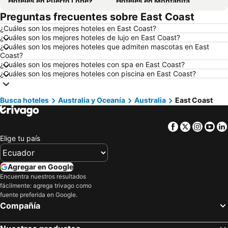
Hoteles en Puerto López
Hoteles en Montañita
Preguntas frecuentes sobre East Coast
Hoteles en Zorritos
Hoteles en Madrid
¿Cuáles son los mejores hoteles en East Coast?
Hoteles en Roma
Hoteles en Bogotá
¿Cuáles son los mejores hoteles de lujo en East Coast?
Hoteles en Riobamba
Hoteles en París
¿Cuáles son los mejores hoteles que admiten mascotas en East
Coast?
Hoteles en Ambato
Hoteles en Ibarra
¿Cuáles son los mejores hoteles con spa en East Coast?
¿Cuáles son los mejores hoteles con piscina en East Coast?
Hoteles en Loja
Hoteles en Lima
Hoteles en Chicago
Hoteles en Colombia
Busca hoteles
Australia y Oceanía
Australia
East Coast
Hoteles en Panamá
Hoteles en Galápagos
Hoteles en Esmeraldas
Hoteles en San Cristóbal
Facebook
Twitter
Insta
Yo
Hoteles en Argentina
Hoteles en Puerto Rico
Elige tu país
Hoteles en Nuevo Hampshire
Hoteles en París
Hoteles en Campania
Hoteles en Guatemala
Agregar en Google
Encuentra nuestros resultados
Hoteles en Italia
Hoteles en Japón
fácilmente: agrega trivago como
Hoteles en Noruega
Hoteles en Nueva Jersey
fuente preferida en Google.
Compañía
Hoteles en Nueva York
Hoteles en Aruba