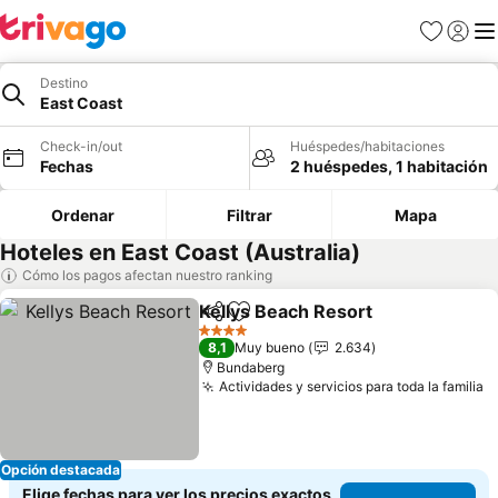
Favoritos
Iniciar 
Me
Destino
East Coast
Check-in/out
Huéspedes/habitaciones
Fechas
2 huéspedes, 1 habitación
Ordenar
Filtrar
Mapa
Hoteles en East Coast (Australia)
Cómo los pagos afectan nuestro ranking
Kellys Beach Resort
Compartir
Agregar a favoritos
Ver pr
4 Estrellas
8,1
Muy bueno
2.634
Bundaberg
Actividades y servicios para toda la familia
V
Opción destacada
Elige fechas para ver los precios exactos