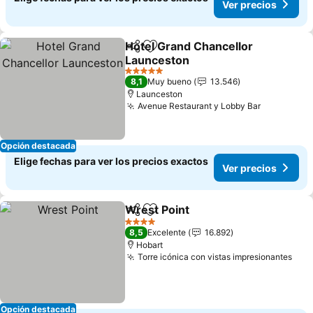
Ver precios
Hotel Grand Chancellor
Compartir
Agregar a favoritos
Launceston
Ver precios
5 Estrellas
8,1
Muy bueno
13.546
Launceston
Avenue Restaurant y Lobby Bar
Ver preci
Opción destacada
Elige fechas para ver los precios exactos
Ver precios
Wrest Point
Compartir
Agregar a favoritos
Ver precios
4 Estrellas
8,5
Excelente
16.892
Hobart
Torre icónica con vistas impresionantes
Ver
Opción destacada