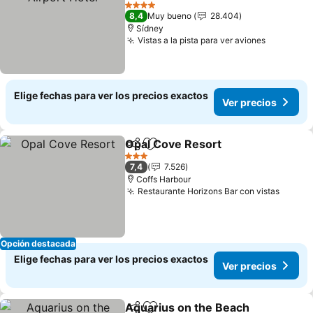
Ver precios
4 Estrellas
8,4
Muy bueno
28.404
Sídney
Vistas a la pista para ver aviones
Ver prec
Elige fechas para ver los precios exactos
Ver precios
Opal Cove Resort
Compartir
Agregar a favoritos
Ver prec
3 Estrellas
7,4
7.526
Coffs Harbour
Restaurante Horizons Bar con vistas
Ver pr
Opción destacada
Elige fechas para ver los precios exactos
Ver precios
Aquarius on the Beach