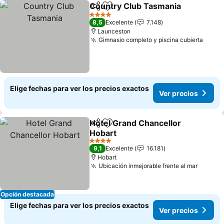
Country Club Tasmania
Compartir
Agregar a favoritos
Ve
4 Estrellas
8,5
Excelente
7.148
Launceston
Gimnasio completo y piscina cubierta
Ver p
Elige fechas para ver los precios exactos
Ver precios
Hotel Grand Chancellor
Compartir
Agregar a favoritos
Hobart
Ver precios
4 Estrellas
9,1
Excelente
16.181
Hobart
Ubicación inmejorable frente al mar
Ver pr
Opción destacada
Elige fechas para ver los precios exactos
Ver precios