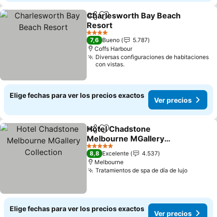
Charlesworth Bay Beach
Compartir
Agregar a favoritos
Resort
Ver precios
4 Estrellas
7,6
Bueno
5.787
Coffs Harbour
Diversas configuraciones de habitaciones
con vistas.
Elige fechas para ver los precios exactos
Ver precios
Hotel Chadstone
Compartir
Agregar a favoritos
Melbourne MGallery
Collection
Ver precios
5 Estrellas
8,8
Excelente
4.537
Melbourne
Tratamientos de spa de día de lujo
Ver pre
Elige fechas para ver los precios exactos
Ver precios