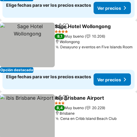
Elige fechas para ver los precios exactos
Ver precios
Sage Hotel Wollongong
Compartir
Agregar a favoritos
Ve
4 Estrellas
8,1
Muy bueno
10.206
Wollongong
Desayuno y eventos en Five Islands Room
Ve
Opción destacada
Elige fechas para ver los precios exactos
Ver precios
ibis Brisbane Airport
Compartir
Agregar a favoritos
Ver p
3 Estrellas
8,4
Muy bueno
20.229
Brisbane
Cena en Cribb Island Beach Club
Ver prec