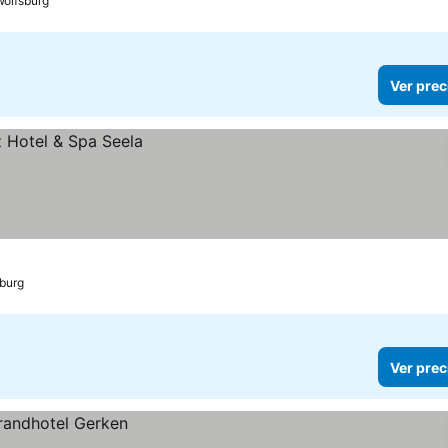
Wolfsburg
Ver prec
burg
Ver prec