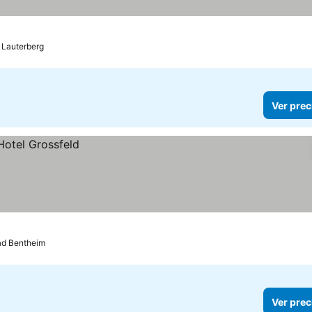
 Lauterberg
Ver prec
ad Bentheim
Ver prec