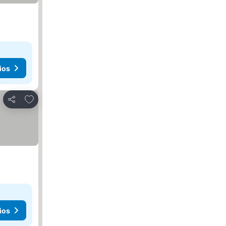
ios
Agregar a favoritos
Compartir
ios