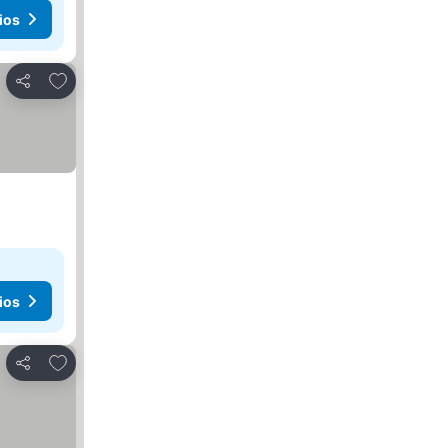
ios
Agregar a favoritos
Compartir
ios
Agregar a favoritos
Compartir