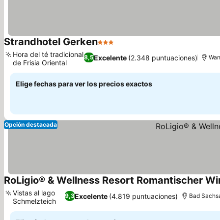
Strandhotel Gerken
3 Estrellas
Hora del té tradicional
Excelente
(2.348 puntuaciones)
8,5
Wan
de Frisia Oriental
Elige fechas para ver los precios exactos
Opción destacada
RoLigio® & Wellness Resort Romantischer Wi
Vistas al lago
Excelente
(4.819 puntuaciones)
9,3
Bad Sachs
Schmelzteich