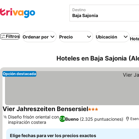
Destino
Filtros
Ordenar por
Precio
Ubicación
Hot
Hoteles en Baja Sajonia (A
Opción destacada
Vier Jahreszeiten Bensersiel
3 Estrellas
Diseño frisón oriental con
Bueno
(2.325 puntuaciones)
7,9
Esen
inspiración costera
Elige fechas para ver los precios exactos