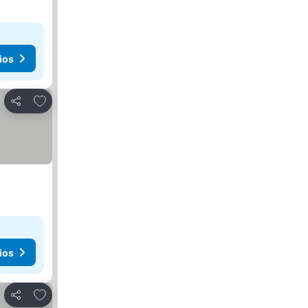
ios
Agregar a favoritos
Compartir
ios
Agregar a favoritos
Compartir