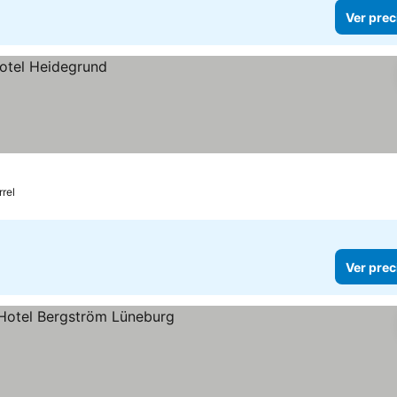
Ver prec
rel
Ver prec