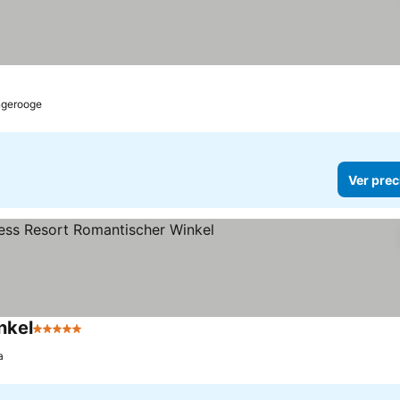
gerooge
Ver prec
nkel
5 Estrellas
a