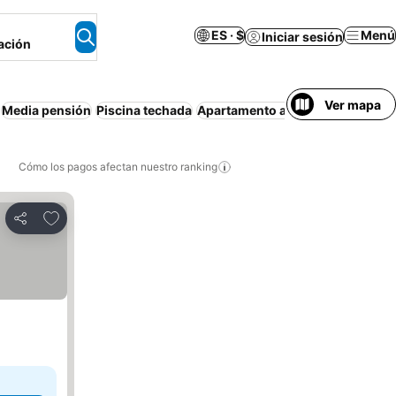
ES · $
Menú
Iniciar sesión
ación
Ver mapa
Media pensión
Piscina techada
Apartamento amueblado
Spa
S
Cómo los pagos afectan nuestro ranking
Agregar a favoritos
Compartir