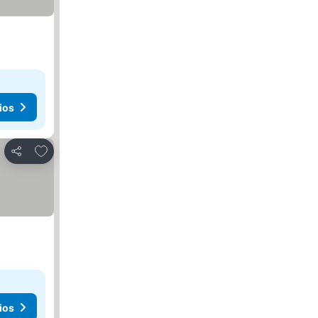
ios
Agregar a favoritos
Compartir
ios