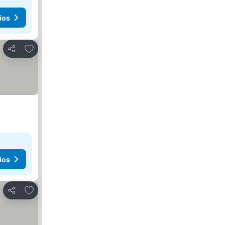
ios
Agregar a favoritos
Compartir
ios
Agregar a favoritos
Compartir