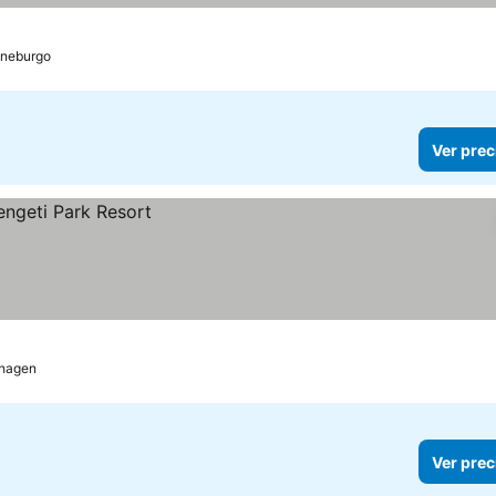
s
neburgo
Ver prec
hagen
Ver prec