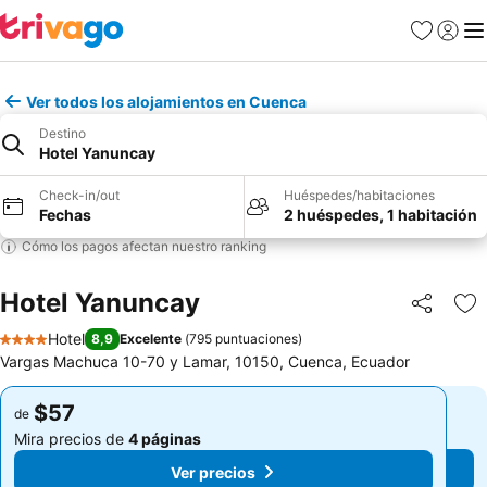
Favoritos
Iniciar 
Me
Ver todos los alojamientos en Cuenca
Destino
Hotel Yanuncay
Check-in/out
Huéspedes/habitaciones
Fechas
2 huéspedes, 1 habitación
Cómo los pagos afectan nuestro ranking
Hotel Yanuncay
Compartir
Ag
Hotel
8,9
Excelente
(
795 puntuaciones
)
4 Estrellas
Vargas Machuca 10-70 y Lamar, 10150, Cuenca, Ecuador
$57
$57
de
de
Mira precios de
4 páginas
Mira precios de
4 páginas
Ver precios
Ver precios