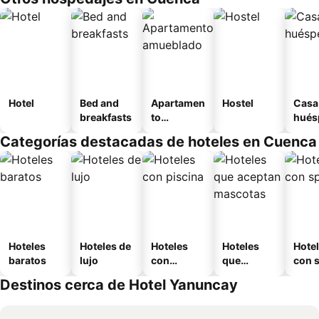
Hotel
Bed and
Apartamen
Hostel
Casa
breakfasts
to
hués
amueblad
Categorías destacadas de hoteles en Cuenca
o
Hoteles
Hoteles de
Hoteles
Hoteles
Hote
baratos
lujo
con
que
con 
piscina
aceptan
Destinos cerca de Hotel Yanuncay
mascotas