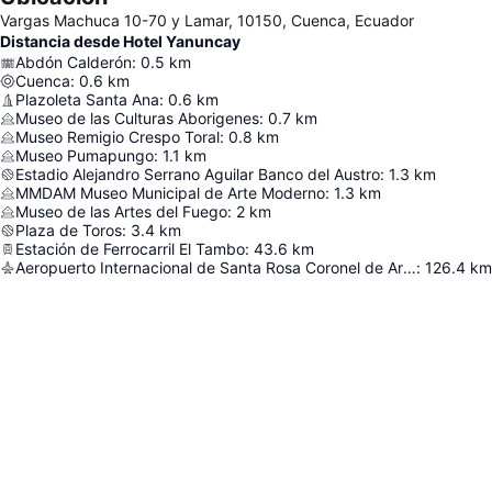
Vargas Machuca 10-70 y Lamar, 10150, Cuenca, Ecuador
Distancia desde Hotel Yanuncay
Abdón Calderón
:
0.5
km
Cuenca
:
0.6
km
Plazoleta Santa Ana
:
0.6
km
Museo de las Culturas Aborigenes
:
0.7
km
Museo Remigio Crespo Toral
:
0.8
km
Museo Pumapungo
:
1.1
km
Estadio Alejandro Serrano Aguilar Banco del Austro
:
1.3
km
MMDAM Museo Municipal de Arte Moderno
:
1.3
km
Museo de las Artes del Fuego
:
2
km
Plaza de Toros
:
3.4
km
Estación de Ferrocarril El Tambo
:
43.6
km
Aeropuerto Internacional de Santa Rosa Coronel de Artillería Víctor Larrea
:
126.4
km