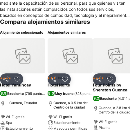
mediante la capacitación de su personal, para que quienes visiten
las instalaciones estén complacidos con todos sus servicios,
basados en conceptos de comodidad, tecnología y el mejoramiento
Compara alojamientos similares
continuo de sus procesos, que permitan la mayor productividad y
rentabilidad para esta empresa.
Alojamiento seleccionado
Alojamientos similares
Hotel
Hotel
Hotel
4 Estrellas
3 Estrellas
4 Estrellas
Compartir
Agregar a favoritos
Compartir
Agregar a favoritos
Compartir
Agregar 
Hotel Yanuncay
Hotel Norte
Four Points by
Sheraton Cuenca
8,9
8,0
Excelente
(
795 puntuaciones
Muy bueno
)
(
828 puntuaciones
)
9,2
Excelente
(
4.011 
Cuenca, Ecuador
Cuenca, a 0.5 km de:
Centro de la ciudad
Cuenca, a 2.8 km d
Centro de la ciuda
Wi-Fi gratis
Wi-Fi gratis
Wi-Fi gratis
Spa
Estacionamiento
Piscina
Estacionamiento
Mascotas permitidas