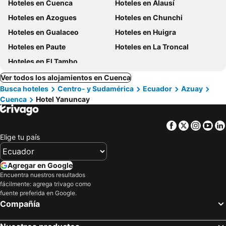
Hoteles en Cuenca
Hoteles en Alausí
Hoteles en Azogues
Hoteles en Chunchi
Hoteles en Gualaceo
Hoteles en Huigra
Hoteles en Paute
Hoteles en La Troncal
Hoteles en El Tambo
Ver todos los alojamientos en Cuenca
Busca hoteles
Centro- y Sudamérica
Ecuador
Azuay
Cuenca
Hotel Yanuncay
Facebook
Twitter
Insta
Yo
Elige tu país
Agregar en Google
Encuentra nuestros resultados
fácilmente: agrega trivago como
fuente preferida en Google.
Compañía