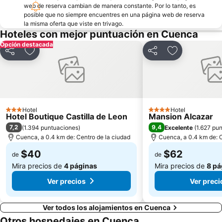
web de reserva cambian de manera constante. Por lo tanto, es
posible que no siempre encuentres en una página web de reserva
la misma oferta que viste en trivago.
Hoteles con mejor puntuación en Cuenca
Opción destacada
Compartir
Agregar a favoritos
Compartir
Agregar a fav
Hotel
Hotel
3 Estrellas
4 Estrellas
Hotel Boutique Castilla de Leon
Mansion Alcazar
7,2
9,4
(
1.394 puntuaciones
)
Excelente
(
1.627 pu
Cuenca, a 0.4 km de: Centro de la ciudad
Cuenca, a 0.4 km de: C
$40
$62
de
de
Mira precios de
4 páginas
Mira precios de
8 pá
Ver precios
Ver preci
Ver todos los alojamientos en Cuenca
Otros hospedajes en Cuenca