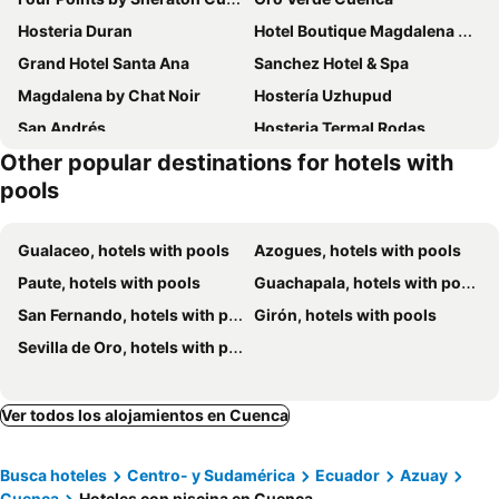
Hosteria Duran
Hotel Boutique Magdalena by Chat Noir
Grand Hotel Santa Ana
Sanchez Hotel & Spa
Magdalena by Chat Noir
Hostería Uzhupud
San Andrés
Hosteria Termal Rodas
Other popular destinations for hotels with
Villa San Marcos
Santa Ana
pools
Cuenca Suites
Quinta Julita
Posada Gran Colombia
Tito
Gualaceo, hotels with pools
Azogues, hotels with pools
Hotel Balcón del Arte
Paute, hotels with pools
Guachapala, hotels with pools
San Fernando, hotels with pools
Girón, hotels with pools
Sevilla de Oro, hotels with pools
Ver todos los alojamientos en Cuenca
Busca hoteles
Centro- y Sudamérica
Ecuador
Azuay
Cuenca
Hoteles con piscina en Cuenca