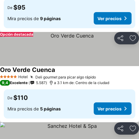
$95
De
Mira precios de
9 páginas
Ver precios
Opción destacada
Compartir
Ag
Oro Verde Cuenca
Hotel
Deli gourmet para picar algo rápido
5 Estrellas
9,4
Excelente
5.587
a 3.1 km de: Centro de la ciudad
$110
De
Mira precios de
5 páginas
Ver precios
Compartir
Ag