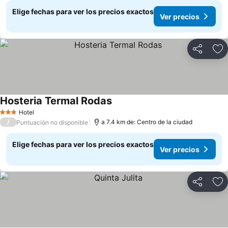
Elige fechas para ver los precios exactos
Ver precios
Compartir
Ag
Hosteria Termal Rodas
Hotel
3 Estrellas
/
a 7.4 km de: Centro de la ciudad
Puntuación no disponible
Elige fechas para ver los precios exactos
Ver precios
Compartir
Ag