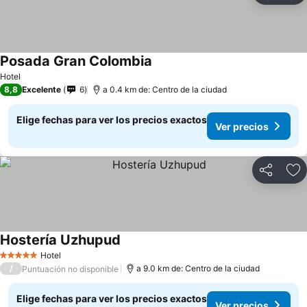
Posada Gran Colombia
Hotel
8,8
Excelente
6
a 0.4 km de: Centro de la ciudad
Elige fechas para ver los precios exactos
Ver precios
Compartir
Ag
Hostería Uzhupud
Hotel
5 Estrellas
/
a 9.0 km de: Centro de la ciudad
Puntuación no disponible
Elige fechas para ver los precios exactos
Ver precios