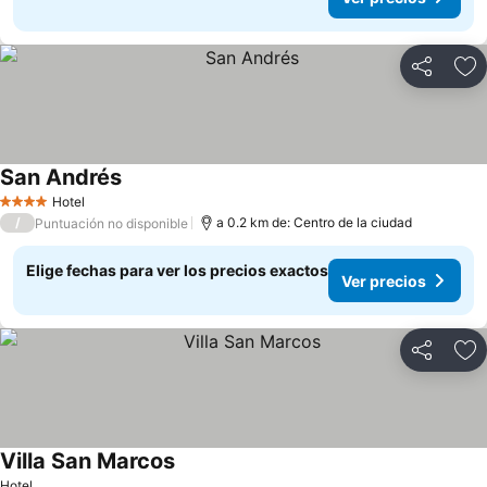
Compartir
Ag
San Andrés
Hotel
4 Estrellas
/
a 0.2 km de: Centro de la ciudad
Puntuación no disponible
Elige fechas para ver los precios exactos
Ver precios
Compartir
Ag
Villa San Marcos
Hotel