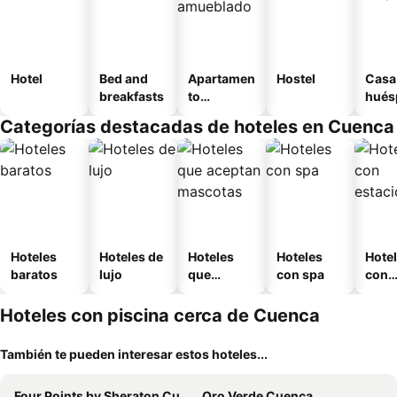
Hotel
Bed and
Apartamen
Hostel
Casa
breakfasts
to
hués
amueblad
Categorías destacadas de hoteles en Cuenca
o
Hoteles
Hoteles de
Hoteles
Hoteles
Hote
baratos
lujo
que
con spa
con
aceptan
esta
mascotas
mien
Hoteles con piscina cerca de Cuenca
También te pueden interesar estos hoteles...
Four Points by Sheraton Cuenca
Oro Verde Cuenca