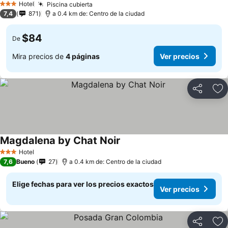
Hotel
Piscina cubierta
3 Estrellas
7,4
871
a 0.4 km de: Centro de la ciudad
$84
De
Mira precios de
4 páginas
Ver precios
Compartir
Ag
Magdalena by Chat Noir
Hotel
3 Estrellas
7,6
Bueno
27
a 0.4 km de: Centro de la ciudad
Elige fechas para ver los precios exactos
Ver precios
Compartir
Ag