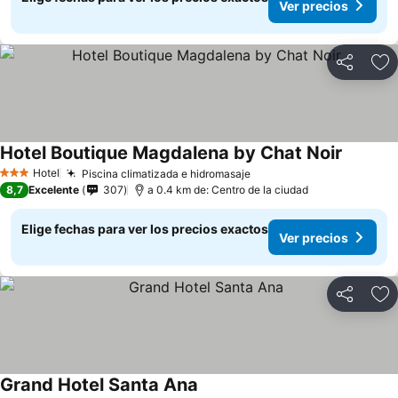
Ver precios
Compartir
Ag
Hotel Boutique Magdalena by Chat Noir
Hotel
Piscina climatizada e hidromasaje
3 Estrellas
8,7
Excelente
307
a 0.4 km de: Centro de la ciudad
Elige fechas para ver los precios exactos
Ver precios
Compartir
Ag
Grand Hotel Santa Ana