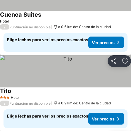
Cuenca Suites
Hotel
/
a 0.6 km de: Centro de la ciudad
Puntuación no disponible
Elige fechas para ver los precios exactos
Ver precios
Compartir
Ag
Tito
Hotel
3 Estrellas
/
a 0.9 km de: Centro de la ciudad
Puntuación no disponible
Elige fechas para ver los precios exactos
Ver precios