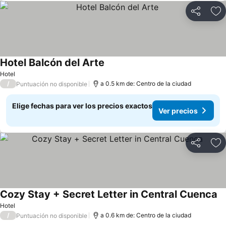
Compartir
Ag
Hotel Balcón del Arte
Hotel
/
a 0.5 km de: Centro de la ciudad
Puntuación no disponible
Elige fechas para ver los precios exactos
Ver precios
Compartir
Ag
Cozy Stay + Secret Letter in Central Cuenca
Hotel
/
a 0.6 km de: Centro de la ciudad
Puntuación no disponible