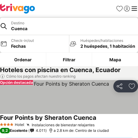
Favoritos
Iniciar 
Me
Destino
Cuenca
Check-in/out
Huéspedes/habitaciones
Fechas
2 huéspedes, 1 habitación
Ordenar
Filtrar
Mapa
Hoteles con piscina en Cuenca, Ecuador
Cómo los pagos afectan nuestro ranking
Opción destacada
Compartir
Ag
Four Points by Sheraton Cuenca
Hotel
Instalaciones de bienestar relajantes
4 Estrellas
9,2
Excelente
4.011
a 2.8 km de: Centro de la ciudad