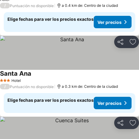
/
a 0.4 km de: Centro de la ciudad
Puntuación no disponible
Elige fechas para ver los precios exactos
Ver precios
Compartir
Ag
Santa Ana
Hotel
3 Estrellas
/
a 0.3 km de: Centro de la ciudad
Puntuación no disponible
Elige fechas para ver los precios exactos
Ver precios
Compartir
Ag