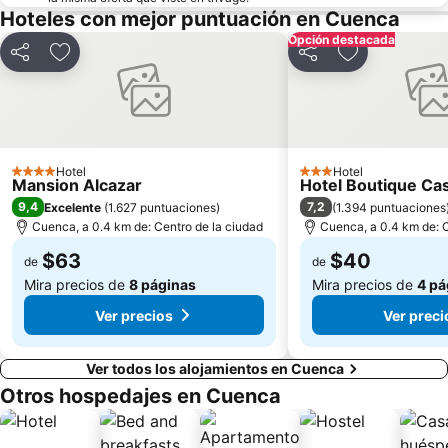
Hoteles con mejor puntuación en Cuenca
Opción destacada
Compartir
Agregar a favoritos
Compartir
Agregar a fav
Hotel
Hotel
4 Estrellas
3 Estrellas
Mansion Alcazar
Hotel Boutique Cas
9,4
7,2
Excelente
(
1.627 puntuaciones
)
(
1.394 puntuaciones
Cuenca, a 0.4 km de: Centro de la ciudad
Cuenca, a 0.4 km de: C
$63
$40
de
de
Mira precios de
8 páginas
Mira precios de
4 pá
Ver precios
Ver preci
Ver todos los alojamientos en Cuenca
Otros hospedajes en Cuenca