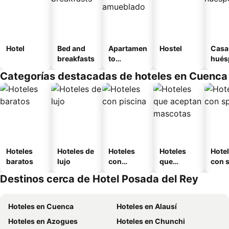
Hotel
Bed and
Apartamen
Hostel
Casa
breakfasts
to
hués
amueblad
Categorías destacadas de hoteles en Cuenca
o
Hoteles
Hoteles de
Hoteles
Hoteles
Hote
baratos
lujo
con
que
con 
piscina
aceptan
Destinos cerca de Hotel Posada del Rey
mascotas
Hoteles en Cuenca
Hoteles en Alausí
Hoteles en Azogues
Hoteles en Chunchi