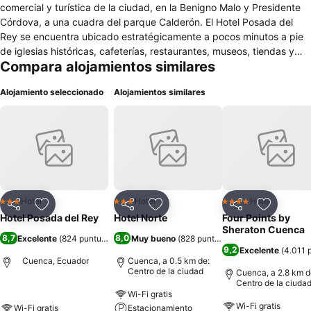
comercial y turística de la ciudad, en la Benigno Malo y Presidente
Córdova, a una cuadra del parque Calderón. El Hotel Posada del
Rey se encuentra ubicado estratégicamente a pocos minutos a pie
de iglesias históricas, cafeterías, restaurantes, museos, tiendas y
Compara alojamientos similares
boutiques, centro de entretenimiento, etc. El hotel está a sólo 10
minutos del Aeropuerto Mariscal Lamar, 5 minutos del Centro de
Alojamiento seleccionado
Alojamientos similares
Comercial Millenium Plaza y a 7 minutos del Estadio Alejandro
Serrano Aguilar. El Hotel cuenta con 10 habitaciones equipadas con
televisión LCD por cable, WiFi, balcones con vista a las calles del
centro histórico, cuarto de baño, toallas, shampoo y jabón.
Contamos con un servicio de atención personalizado las 24 horas
del día, haciendo de su visita en Cuenca una experiencia para
recordar.
Hotel
Hotel
Hotel
3 Estrellas
3 Estrellas
4 Estrellas
Compartir
Agregar a favoritos
Compartir
Agregar a favoritos
Compartir
Agregar 
Hotel Posada del Rey
Hotel Norte
Four Points by
Sheraton Cuenca
8,7
8,0
Excelente
(
824 puntuaciones
Muy bueno
)
(
828 puntuaciones
)
9,2
Excelente
(
4.011 
Cuenca, Ecuador
Cuenca, a 0.5 km de:
Centro de la ciudad
Cuenca, a 2.8 km d
Centro de la ciuda
Wi-Fi gratis
Wi-Fi gratis
Wi-Fi gratis
Estacionamiento