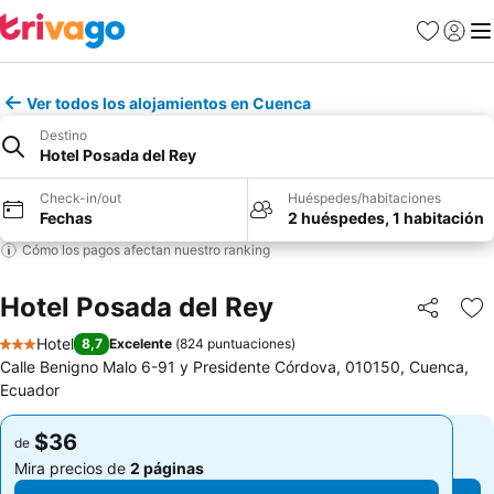
Favoritos
Iniciar 
Me
Ver todos los alojamientos en Cuenca
Destino
Hotel Posada del Rey
Check-in/out
Huéspedes/habitaciones
Fechas
2 huéspedes, 1 habitación
Cómo los pagos afectan nuestro ranking
Hotel Posada del Rey
Compartir
Ag
Hotel
8,7
Excelente
(
824 puntuaciones
)
3 Estrellas
Calle Benigno Malo 6-91 y Presidente Córdova, 010150, Cuenca,
Ecuador
$36
$36
de
de
Mira precios de
2 páginas
Mira precios de
2 páginas