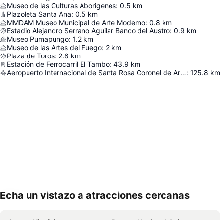
Museo de las Culturas Aborigenes
:
0.5
km
Plazoleta Santa Ana
:
0.5
km
MMDAM Museo Municipal de Arte Moderno
:
0.8
km
Estadio Alejandro Serrano Aguilar Banco del Austro
:
0.9
km
Museo Pumapungo
:
1.2
km
Museo de las Artes del Fuego
:
2
km
Plaza de Toros
:
2.8
km
Estación de Ferrocarril El Tambo
:
43.9
km
Aeropuerto Internacional de Santa Rosa Coronel de Artillería Víctor Larrea
:
125.8
km
Echa un vistazo a atracciones cercanas
Ampliar mapa