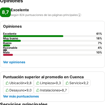
Opiniones
Excelente
8,7
según 824 puntuaciones de las páginas
principales
Opiniones
Excelente
61
%
Muy bueno
18
%
Bueno
7
%
Razonable
4
%
Malo
10
%
Ver opiniones
Puntuación superior al promedio en Cuenca
Ubicación
•
9,8
Limpieza
•
9,3
Servicio
•
9,2
Desayuno
•
9,0
Instalaciones
•
8,7
Ver más puntuaciones
Servicios principales