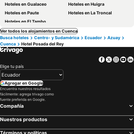
Hoteles en Gualaceo
Hoteles en Huigra
Hoteles en Paute
Hoteles en La Troncal
Hoteles en El Tambo
Ver todos los alojamientos en Cuenca
Busca hoteles
Centro- y Sudamérica
Ecuador
Azuay
Cuenca
Hotel Posada del Rey
Facebook
Twitter
Insta
Yo
Elige tu país
Agregar en Google
Encuentra nuestros resultados
fácilmente: agrega trivago como
fuente preferida en Google.
Compañía
Nuestros productos
Términos y políticas