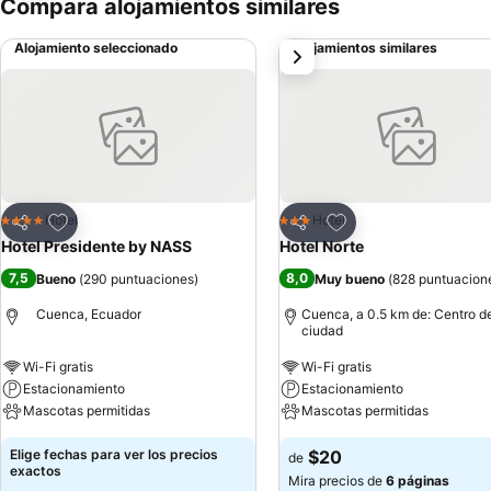
Compara alojamientos similares
Alojamiento seleccionado
Alojamientos similares
siguiente
Agregar a favoritos
Agregar a favoritos
Hotel
Hotel
4 Estrellas
3 Estrellas
Compartir
Compartir
Hotel Presidente by NASS
Hotel Norte
7,5
8,0
Bueno
(
290 puntuaciones
)
Muy bueno
(
828 puntuacion
Cuenca, Ecuador
Cuenca, a 0.5 km de: Centro de
ciudad
Wi-Fi gratis
Wi-Fi gratis
Estacionamiento
Estacionamiento
Mascotas permitidas
Mascotas permitidas
Elige fechas para ver los precios
$20
de
exactos
Mira precios de
6 páginas