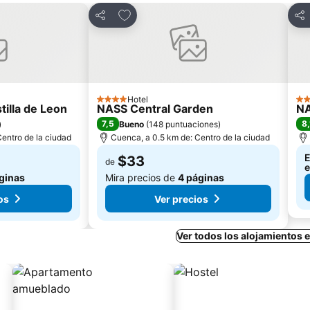
itos
Agregar a favoritos
Compartir
Com
Hotel
4 Estrellas
4 E
tilla de Leon
NASS Central Garden
NA
7,5
8,
)
Bueno
(
148 puntuaciones
)
entro de la ciudad
Cuenca, a 0.5 km de: Centro de la ciudad
E
$33
de
e
ginas
Mira precios de
4 páginas
os
Ver precios
Ver todos los alojamientos