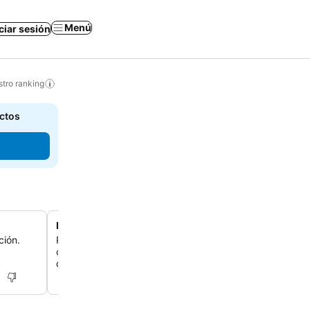
Menú
iciar sesión
tro ranking
actos
Bar animado con encanto local
ción.
Relájate en el elegante bar, que combina la elegancia 
con el encanto local, y disfruta de cócteles de autor y 
directo.