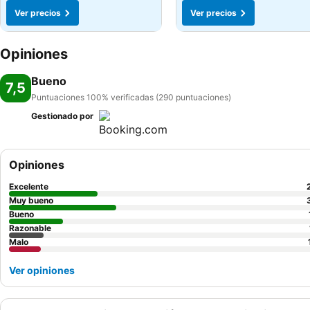
Ver precios
Ver precios
Opiniones
Bueno
7,5
Puntuaciones 100% verificadas (290 puntuaciones)
Gestionado por
Opiniones
Excelente
Muy bueno
Bueno
Razonable
Malo
Ver opiniones