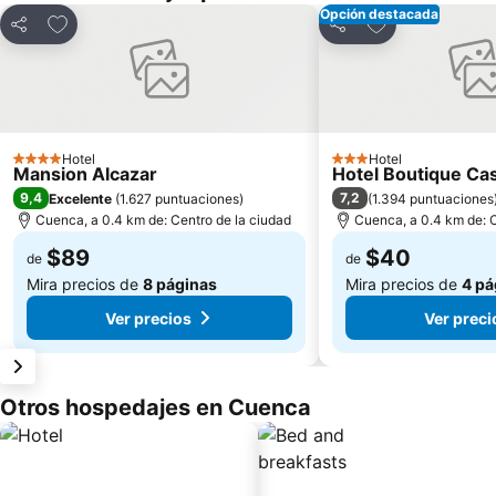
Opción destacada
Agregar a favoritos
Agregar a favor
Compartir
Compartir
Hotel
Hotel
4 Estrellas
3 Estrellas
Mansion Alcazar
Hotel Boutique Cas
9,4
7,2
Excelente
(
1.627 puntuaciones
)
(
1.394 puntuaciones
Cuenca, a 0.4 km de: Centro de la ciudad
Cuenca, a 0.4 km de: C
$89
$40
de
de
Mira precios de
8 páginas
Mira precios de
4 pá
Ver precios
Ver preci
Otros hospedajes en Cuenca