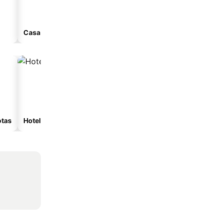
Casa de huéspedes
Apart-hotel
otas
Hoteles con spa
Hoteles con estacionam