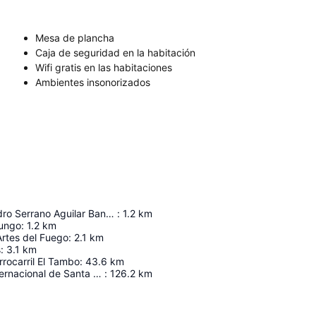
Mesa de plancha
Caja de seguridad en la habitación
Wifi gratis en las habitaciones
Ambientes insonorizados
Estadio Alejandro Serrano Aguilar Banco del Austro
:
1.2
km
ungo
:
1.2
km
Artes del Fuego
:
2.1
km
s
:
3.1
km
rrocarril El Tambo
:
43.6
km
Aeropuerto Internacional de Santa Rosa Coronel de Artillería Víctor Larrea
:
126.2
km