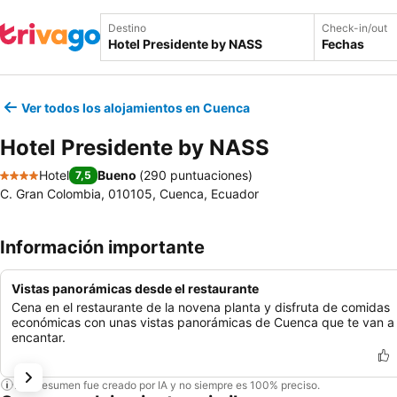
Destino
Check-in/out
Fechas
Ver todos los alojamientos en Cuenca
Hotel Presidente by NASS
Hotel
Bueno
(
290 puntuaciones
)
7,5
4 Estrellas
C. Gran Colombia, 010105, Cuenca, Ecuador
Información importante
Vistas panorámicas desde el restaurante
Cena en el restaurante de la novena planta y disfruta de comidas
económicas con unas vistas panorámicas de Cuenca que te van a
encantar.
Este resumen fue creado por IA y no siempre es 100% preciso.