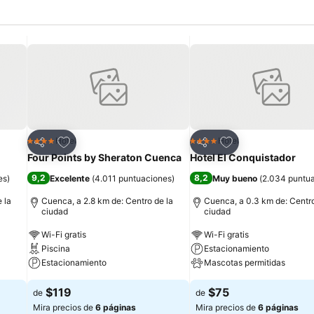
Agregar a favoritos
Agregar a favorit
Hotel
Hotel
4 Estrellas
4 Estrellas
Compartir
Compartir
Four Points by Sheraton Cuenca
Hotel El Conquistador
9,2
8,2
es
)
Excelente
(
4.011 puntuaciones
)
Muy bueno
(
2.034 puntu
 la
Cuenca, a 2.8 km de: Centro de la
Cuenca, a 0.3 km de: Centro
ciudad
ciudad
Wi-Fi gratis
Wi-Fi gratis
Piscina
Estacionamiento
Estacionamiento
Mascotas permitidas
$119
$75
de
de
Mira precios de
6 páginas
Mira precios de
6 páginas