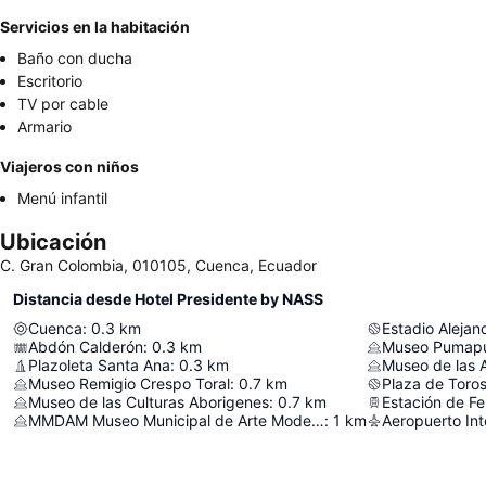
Servicios en la habitación
Baño con ducha
Escritorio
TV por cable
Armario
Viajeros con niños
Menú infantil
Ubicación
C. Gran Colombia, 010105, Cuenca, Ecuador
Distancia desde Hotel Presidente by NASS
Cuenca
:
0.3
km
Abdón Calderón
:
0.3
km
Museo Pumap
Plazoleta Santa Ana
:
0.3
km
Museo de las 
Museo Remigio Crespo Toral
:
0.7
km
Plaza de Toro
Museo de las Culturas Aborigenes
:
0.7
km
Estación de Fe
MMDAM Museo Municipal de Arte Moderno
:
1
km