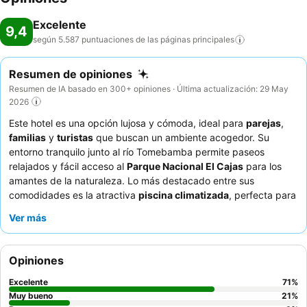
Excelente
9,4
según 5.587 puntuaciones de las páginas
principales
Resumen de opiniones
Resumen de IA basado en 300+ opiniones · Última actualización: 29 May
2026
Este hotel es una opción lujosa y cómoda, ideal para
parejas
,
familias
y
turistas
que buscan un ambiente acogedor. Su
entorno tranquilo junto al río Tomebamba permite paseos
relajados y fácil acceso al
Parque Nacional El Cajas
para los
amantes de la naturaleza. Lo más destacado entre sus
comodidades es la atractiva
piscina climatizada
, perfecta para
relajarse y disfrutar. Los huéspedes elogian constantemente el
Ver más
servicio excepcional del personal profesional y atento, así como
el delicioso, variado y abundante desayuno bufé. Para una
experiencia verdaderamente reparadora, considere solicitar una
Opiniones
habitación con vistas y aproveche la calefacción eficaz durante
los períodos más fríos.
Excelente
71
%
Muy bueno
21
%