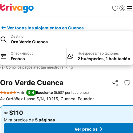
Favoritos
Iniciar 
Me
Ver todos los alojamientos en Cuenca
Destino
Oro Verde Cuenca
Check-in/out
Huéspedes/habitaciones
Fechas
2 huéspedes, 1 habitación
Cómo los pagos afectan nuestro ranking
Oro Verde Cuenca
Compartir
Ag
Hotel
9,4
Excelente
(
5.587 puntuaciones
)
5 Estrellas
Av Ordóñez Lasso S/N, 10215, Cuenca, Ecuador
$110
$110
de
de
Mira precios de
5 páginas
Mira precios de
5 páginas
Ver precios
Ver precios