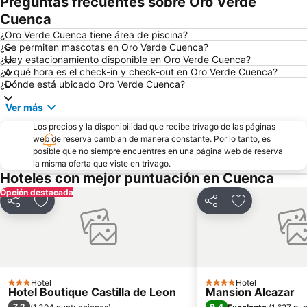
Preguntas frecuentes sobre Oro Verde
Cuenca
¿Oro Verde Cuenca tiene área de piscina?
¿Se permiten mascotas en Oro Verde Cuenca?
¿Hay estacionamiento disponible en Oro Verde Cuenca?
¿A qué hora es el check-in y check-out en Oro Verde Cuenca?
¿Dónde está ubicado Oro Verde Cuenca?
Ver más
Los precios y la disponibilidad que recibe trivago de las páginas
web de reserva cambian de manera constante. Por lo tanto, es
posible que no siempre encuentres en una página web de reserva
la misma oferta que viste en trivago.
Hoteles con mejor puntuación en Cuenca
Opción destacada
Compartir
Agregar a favoritos
Compartir
Agregar a fav
Hotel
Hotel
3 Estrellas
4 Estrellas
Hotel Boutique Castilla de Leon
Mansion Alcazar
7,2
9,4