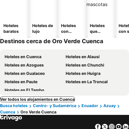
Hoteles
Hoteles de
Hoteles
Hoteles
Hote
baratos
lujo
con
que
con 
piscina
aceptan
Destinos cerca de Oro Verde Cuenca
mascotas
Hoteles en Cuenca
Hoteles en Alausí
Hoteles en Azogues
Hoteles en Chunchi
Hoteles en Gualaceo
Hoteles en Huigra
Hoteles en Paute
Hoteles en La Troncal
Hoteles en El Tambo
Ver todos los alojamientos en Cuenca
Busca hoteles
Centro- y Sudamérica
Ecuador
Azuay
Cuenca
Oro Verde Cuenca
Facebook
Twitter
Insta
Yo