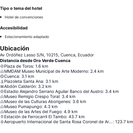
Tipo o tema del hotel
Hotel de convenciones
Accesibilidad
Estacionamiento adaptado
Ubicación
Av Ordóñez Lasso S/N, 10215, Cuenca, Ecuador
Distancia desde Oro Verde Cuenca
Plaza de Toros
:
1.6
km
MMDAM Museo Municipal de Arte Moderno
:
2.4
km
Cuenca
:
3.1
km
Plazoleta Santa Ana
:
3.1
km
Abdón Calderón
:
3.2
km
Estadio Alejandro Serrano Aguilar Banco del Austro
:
3.4
km
Museo Remigio Crespo Toral
:
3.4
km
Museo de las Culturas Aborigenes
:
3.6
km
Museo Pumapungo
:
4.3
km
Museo de las Artes del Fuego
:
4.9
km
Estación de Ferrocarril El Tambo
:
43.7
km
Aeropuerto Internacional de Santa Rosa Coronel de Artillería Víctor Larrea
:
123.7
km