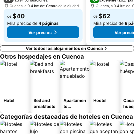
(
1.394 puntuaciones
)
Excelente
(
1.627 pu
Cuenca, a 0.4 km de: Centro de la ciudad
Cuenca, a 0.4 km de: C
$40
$62
de
de
Mira precios de
4 páginas
Mira precios de
8 pá
Ver precios
Ver preci
Ver todos los alojamientos en Cuenca
Otros hospedajes en Cuenca
Hotel
Bed and
Apartamen
Hostel
Casa
breakfasts
to
hués
amueblad
Categorías destacadas de hoteles en Cuenca
o