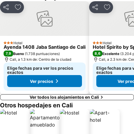
Compartir
Agregar a favoritos
Compartir
Agregar a f
Hotel
Hotel
3 Estrellas
3 Estrellas
Ayenda 1408 Jaba Santiago de Cali
Hotel Spirito by 
7,9
8,6
Bueno
(
1.738 puntuaciones
)
Excelente
(
3.204 
Cali, a 1.3 km de: Centro de la ciudad
Cali, a 2.3 km de: Ce
Elige fechas para ver los precios
Elige fechas para 
exactos
exactos
Ver precios
Ver pre
Ver todos los alojamientos en Cali
Otros hospedajes en Cali