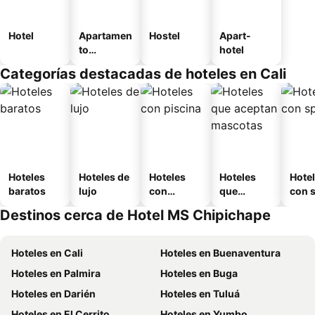
Hotel
Apartamen
Hostel
Apart-
to
hotel
amueblad
Categorías destacadas de hoteles en Cali
o
Hoteles
Hoteles de
Hoteles
Hoteles
Hote
baratos
lujo
con
que
con 
piscina
aceptan
Destinos cerca de Hotel MS Chipichape
mascotas
Hoteles en Cali
Hoteles en Buenaventura
Hoteles en Palmira
Hoteles en Buga
Hoteles en Darién
Hoteles en Tuluá
Hoteles en El Cerrito
Hoteles en Yumbo