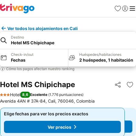
Favoritos
Iniciar 
Me
Ver todos los alojamientos en Cali
Destino
Hotel MS Chipichape
Check-in/out
Huéspedes/habitaciones
Fechas
2 huéspedes, 1 habitación
Cómo los pagos afectan nuestro ranking
Hotel MS Chipichape
Compartir
Ag
Hotel
8,6
Excelente
(
1.776 puntuaciones
)
3 Estrellas
Avenida 4AN # 37A-84, Cali, 760046, Colombia
Elige fechas para ver los precios exactos
Elige fechas para ver los precios exactos
Ver precios
Ver precios