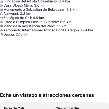
Fundación del Artista Colombiano
:
3.4
km
Casa Obeso Mejìa
:
3.6
km
Monumento a Sebastian de Belalcazar
:
3.8
km
Caliwood
:
3.8
km
Zoológico de Cali
:
4.9
km
Estadio Olímpico Pascual Guerrero
:
5.5
km
Mano de la Resistencia del Paro
:
7.5
km
Aeropuerto Internacional Alfonso Bonilla Aragón
:
17.4
km
Dauga
:
27.5
km
Echa un vistazo a atracciones cercanas
Ampliar mapa
Feria de Cali
Ciudad Jardín