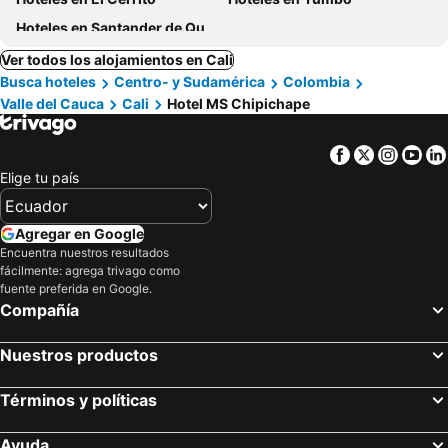
Hoteles en Santander de Quilichao
Ver todos los alojamientos en Cali
Busca hoteles
Centro- y Sudamérica
Colombia
Valle del Cauca
Cali
Hotel MS Chipichape
Facebook
Twitter
Insta
Yo
Elige tu país
Agregar en Google
Encuentra nuestros resultados
fácilmente: agrega trivago como
fuente preferida en Google.
Compañía
Nuestros productos
Términos y políticas
Ayuda