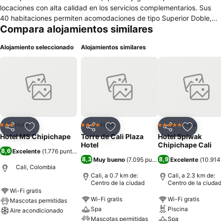
locaciones con alta calidad en los servicios complementarios. Sus
40 habitaciones permiten acomodaciones de tipo Superior Doble,
Compara alojamientos similares
Superior Twin o Superior Triple.
Alojamiento seleccionado
Alojamientos similares
Hotel
Hotel
Hotel
3 Estrellas
4 Estrellas
5 Estrellas
Compartir
Agregar a favoritos
Compartir
Agregar a favoritos
Compartir
Agregar 
Hotel MS Chipichape
Torre de Cali Plaza
Hotel Spiwak
Hotel
Chipichape Cali
8,6
Excelente
(
1.776 puntuaciones
)
8,3
8,9
Muy bueno
(
7.095 puntuaciones
Excelente
)
(
10.914
Cali, Colombia
Cali, a 0.7 km de:
Cali, a 2.3 km de:
Centro de la ciudad
Centro de la ciuda
Wi-Fi gratis
Wi-Fi gratis
Wi-Fi gratis
Mascotas permitidas
Spa
Piscina
Aire acondicionado
Mascotas permitidas
Spa