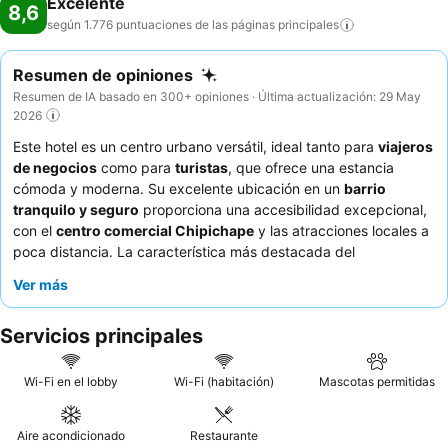
Excelente
8,6
según 1.776 puntuaciones de las páginas
principales
Resumen de opiniones
Resumen de IA basado en 300+ opiniones · Última actualización: 29 May
2026
Este hotel es un centro urbano versátil, ideal tanto para
viajeros
de negocios
como para
turistas
, que ofrece una estancia
cómoda y moderna. Su excelente ubicación en un
barrio
tranquilo y seguro
proporciona una accesibilidad excepcional,
con el
centro comercial Chipichape
y las atracciones locales a
poca distancia. La característica más destacada del
establecimiento son sus
cómodas y amplias habitaciones
, que
Ver más
garantizan un ambiente relajante para todos los huéspedes. Los
huéspedes elogian constantemente al
personal amable y
Servicios principales
atento
y el delicioso y variado
desayuno bufé
. Para una
experiencia más tranquila, se recomienda a los huéspedes que
soliciten una habitación con vistas al jardín.
Wi-Fi en el lobby
Wi-Fi (habitación)
Mascotas permitidas
Aire acondicionado
Restaurante