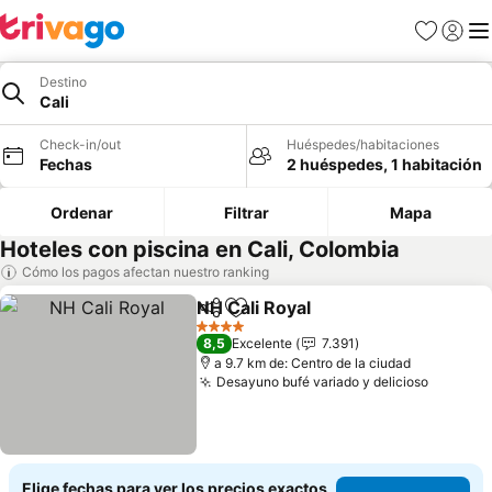
Favoritos
Iniciar 
Me
Destino
Cali
Check-in/out
Huéspedes/habitaciones
Fechas
2 huéspedes, 1 habitación
Ordenar
Filtrar
Mapa
Hoteles con piscina en Cali, Colombia
Cómo los pagos afectan nuestro ranking
NH Cali Royal
Compartir
Agregar a favoritos
4 Estrellas
8,5
Excelente
7.391
a 9.7 km de: Centro de la ciudad
Desayuno bufé variado y delicioso
Elige fechas para ver los precios exactos