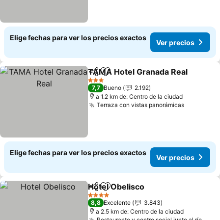
Elige fechas para ver los precios exactos
Ver precios
TAMA Hotel Granada Real
Compartir
Agregar a favoritos
3 Estrellas
7,7
Bueno
2.192
a 1.2 km de: Centro de la ciudad
Terraza con vistas panorámicas
Elige fechas para ver los precios exactos
Ver precios
Hotel Obelisco
Compartir
Agregar a favoritos
4 Estrellas
8,8
Excelente
3.843
a 2.5 km de: Centro de la ciudad
Restaurante y centro social junto al río