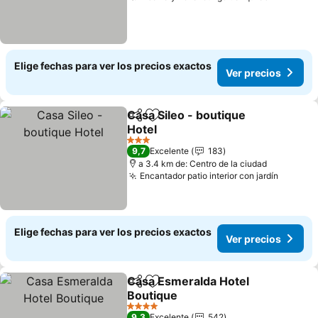
Elige fechas para ver los precios exactos
Ver precios
Casa Sileo - boutique
Compartir
Agregar a favoritos
Hotel
3 Estrellas
9,7
Excelente
183
a 3.4 km de: Centro de la ciudad
Encantador patio interior con jardín
Elige fechas para ver los precios exactos
Ver precios
Casa Esmeralda Hotel
Compartir
Agregar a favoritos
Boutique
4 Estrellas
9,3
Excelente
542