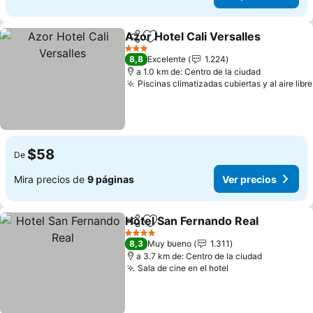
Azor Hotel Cali Versalles
Compartir
Agregar a favoritos
3 Estrellas
8,8
Excelente
1.224
a 1.0 km de: Centro de la ciudad
Piscinas climatizadas cubiertas y al aire libre
$58
De
Mira precios de
9 páginas
Ver precios
Hotel San Fernando Real
Compartir
Agregar a favoritos
4 Estrellas
8,3
Muy bueno
1.311
a 3.7 km de: Centro de la ciudad
Sala de cine en el hotel