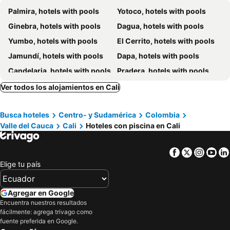
Palmira, hotels with pools
Yotoco, hotels with pools
Hotel Boutique Casa del Hidalgo
Hotel Dann Cali
Ginebra, hotels with pools
Dagua, hotels with pools
Hotel Santiago De Cali
Now Hotel Cali
Yumbo, hotels with pools
El Cerrito, hotels with pools
Hotel Plaza Versalles
Hotel Pance 122
Jamundí, hotels with pools
Dapa, hotels with pools
Hotel Lotto Boutique
Malik Hotel Boutique
Candelaria, hotels with pools
Pradera, hotels with pools
Azor Hotel Cali Versalles
Hotel Toscana Plaza
La Cumbre, hotels with pools
Ver todos los alojamientos en Cali
CHIPICHAPE INN
Faranda Collection Cali, a member of Radisson Individuals
Hotel Calima Real
Alko Hotel Integrado
Busca hoteles
Centro- y Sudamérica
Colombia
Casa Sileo - boutique Hotel
Casa Hotel Jardin Azul
Valle del Cauca
Cali
Hoteles con piscina en Cali
Hotel Torre del Viento cali
Finca Paraiso Felidia
Hotel Boutique Casa Farallones
Hotel Sartor
Facebook
Twitter
Insta
Yo
Aristi
Royal Plaza Cali
Elige tu país
Imperial
La Luna
Agregar en Google
Apartaestudio 1303 - Barrio Granada
Mansion Boutique J.Pol
Encuentra nuestros resultados
Dharana Casa Boutique
Centro Vacacional Pachamama
fácilmente: agrega trivago como
fuente preferida en Google.
El Arca de Noe
Centro Recreacional Los Arrayanes