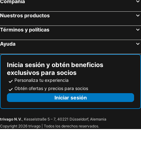
Compañía
Granada Inn
Hotel Los Robles Cali
Ms Blue 66
Parque del Perro
Nuestros productos
POSADA DEL ÁGUILA
Términos y políticas
Ayuda
Inicia sesión y obtén beneficios
exclusivos para socios
Personaliza tu experiencia
Obtén ofertas y precios para socios
Iniciar sesión
trivago N.V.
, Kesselstraße 5 – 7, 40221 Düsseldorf, Alemania
Copyright 2026 trivago | Todos los derechos reservados.