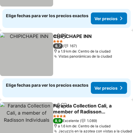
Elige fechas para ver los precios exactos
Ver precios
CHIPICHAPE INN
Compartir
Agregar a favoritos
3 Estrellas
6,7
167
a 1.9 km de: Centro de la ciudad
Vistas panorámicas de la ciudad
Elige fechas para ver los precios exactos
Ver precios
Faranda Collection Cali, a
Compartir
Agregar a favoritos
member of Radisson
Individuals
4 Estrellas
8,9
Excelente
1.089
a 1.6 km de: Centro de la ciudad
Jacuzzis en la azotea con vistas a la ciudad