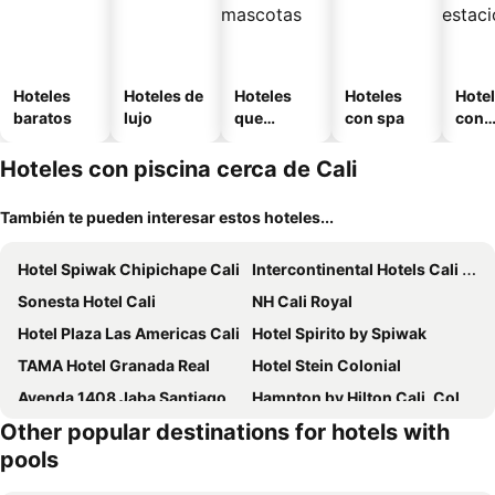
Hoteles
Hoteles de
Hoteles
Hoteles
Hote
baratos
lujo
que
con spa
con
aceptan
esta
mascotas
mien
Hoteles con piscina cerca de Cali
También te pueden interesar estos hoteles...
Hotel Spiwak Chipichape Cali
Intercontinental Hotels Cali By Ihg
Sonesta Hotel Cali
NH Cali Royal
Hotel Plaza Las Americas Cali
Hotel Spirito by Spiwak
TAMA Hotel Granada Real
Hotel Stein Colonial
Ayenda 1408 Jaba Santiago de Cali
Hampton by Hilton Cali, Colombia
Other popular destinations for hotels with
Cali Marriott Hotel
Hotel Obelisco
pools
Torca Hotel
Hotel Dann Carlton Cali
Hotel San Fernando Real
Rossa Palma