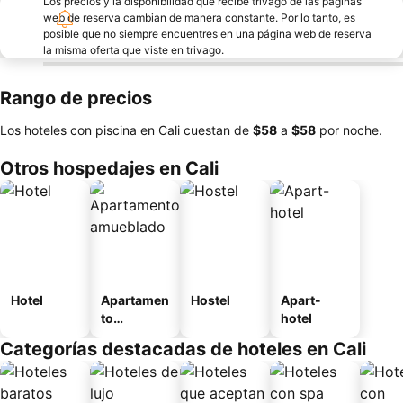
Los precios y la disponibilidad que recibe trivago de las páginas
web de reserva cambian de manera constante. Por lo tanto, es
posible que no siempre encuentres en una página web de reserva
la misma oferta que viste en trivago.
Rango de precios
Los hoteles con piscina en Cali cuestan de
‎$58
a
‎$58
por noche.
Otros hospedajes en Cali
Hotel
Apartamen
Hostel
Apart-
to
hotel
amueblad
Categorías destacadas de hoteles en Cali
o