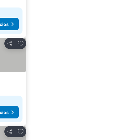
cios
Agregar a favoritos
Compartir
cios
Agregar a favoritos
Compartir