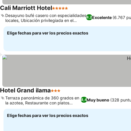
Cali Marriott Hotel
5 Estrellas
Desayuno bufé casero con especialidades
Excelente
(6.767 p
9,2
locales, Ubicación privilegiada en el
sector Granada
Elige fechas para ver los precios exactos
Hotel Grand ilama
3 Estrellas
Terraza panorámica de 360 grados en
Muy bueno
(328 punt
8,4
la azotea, Restaurante con platos
americanos
Elige fechas para ver los precios exactos