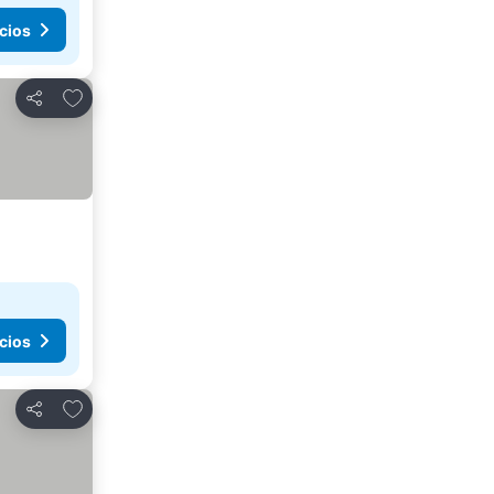
cios
Agregar a favoritos
Compartir
cios
Agregar a favoritos
Compartir