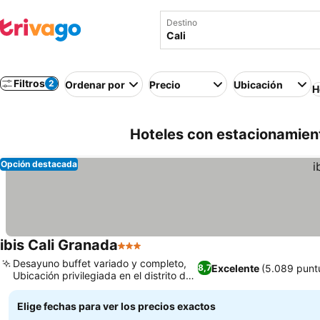
Destino
Filtros
2
Ordenar por
Precio
Ubicación
H
Hoteles con estacionamient
Opción destacada
ibis Cali Granada
3 Estrellas
Desayuno buffet variado y completo,
Excelente
(5.089 punt
8,7
Ubicación privilegiada en el distrito de
Granada
Elige fechas para ver los precios exactos