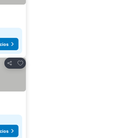
cios
Agregar a favoritos
Compartir
cios