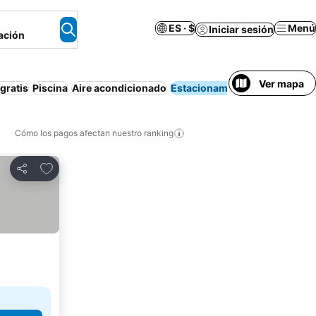
ES · $
Menú
Iniciar sesión
ación
Ver mapa
gratis
Piscina
Aire acondicionado
Estacionamiento
Apartam
Cómo los pagos afectan nuestro ranking
Agregar a favoritos
Compartir