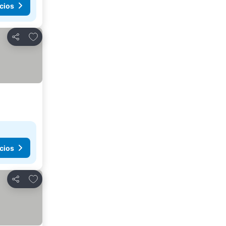
cios
Agregar a favoritos
Compartir
cios
Agregar a favoritos
Compartir