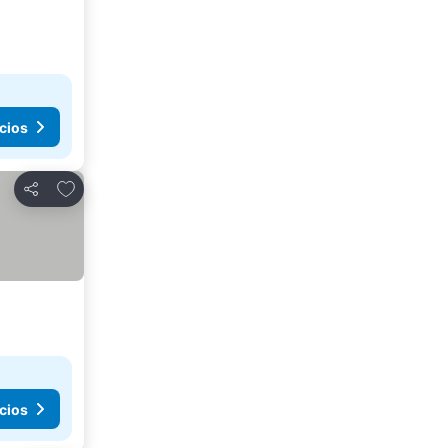
cios
Agregar a favoritos
Compartir
cios