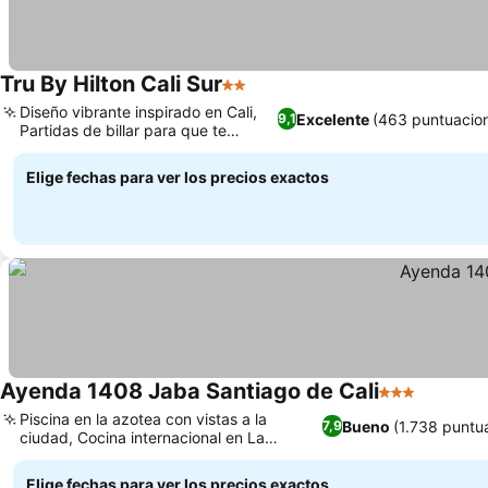
Tru By Hilton Cali Sur
2 Estrellas
Diseño vibrante inspirado en Cali,
Excelente
(463 puntuacio
9,1
Partidas de billar para que te
diviertas
Elige fechas para ver los precios exactos
Ayenda 1408 Jaba Santiago de Cali
3 Estrellas
Piscina en la azotea con vistas a la
Bueno
(1.738 puntu
7,9
ciudad, Cocina internacional en La
Terraza Restaurant
Elige fechas para ver los precios exactos