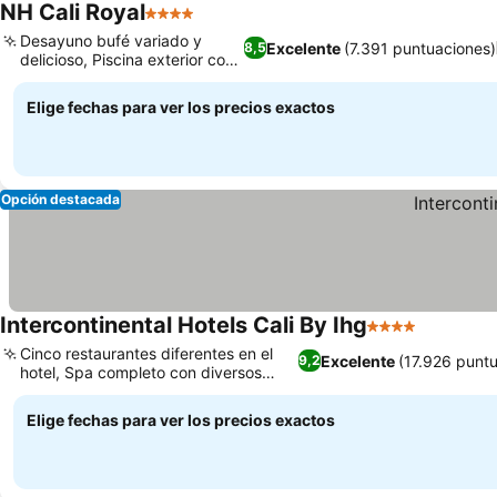
NH Cali Royal
4 Estrellas
Desayuno bufé variado y
Excelente
(7.391 puntuaciones)
8,5
delicioso, Piscina exterior con
bar
Elige fechas para ver los precios exactos
Opción destacada
Intercontinental Hotels Cali By Ihg
4 Estrellas
Cinco restaurantes diferentes en el
Excelente
(17.926 punt
9,2
hotel, Spa completo con diversos
tratamientos
Elige fechas para ver los precios exactos