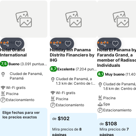
Hotel
Hotel
Hotel
3 Estrellas
4 Estrellas
4 Estrellas
Compartir
Agregar a favoritos
Compartir
Agregar a favoritos
Compartir
Agregar 
Hotel Grand
Holiday Inn Panama
Hotel El Panama b
International
Distrito Financiero by
Faranda Grand, a
IHG
member of Radiss
7,5
Bueno
(
3.091 puntuaciones
)
Individuals
8,7
Excelente
(
7.204 puntuaciones
)
Ciudad de Panamá,
8,1
Muy bueno
(
11.40
Panamá
Ciudad de Panamá, a
1.3 km de: Centro de la
Ciudad de Panamá,
Wi-Fi gratis
ciudad
1.6 km de: Centro d
Wi-Fi gratis
ciudad
Piscina
Piscina
Piscina
Estacionamiento
Spa
Estacionamiento
Estacionamiento
Ver precios
Elige fechas para ver
Ver precios
los precios exactos
$102
de
Ver precios
$108
de
Mira precios de
8
Mira precios de
7
páginas
páginas