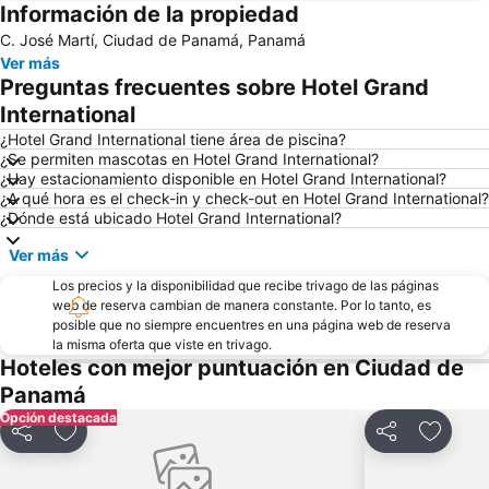
Información de la propiedad
C. José Martí, Ciudad de Panamá, Panamá
Ver más
Preguntas frecuentes sobre Hotel Grand
International
¿Hotel Grand International tiene área de piscina?
¿Se permiten mascotas en Hotel Grand International?
¿Hay estacionamiento disponible en Hotel Grand International?
¿A qué hora es el check-in y check-out en Hotel Grand International?
¿Dónde está ubicado Hotel Grand International?
Ver más
Los precios y la disponibilidad que recibe trivago de las páginas
web de reserva cambian de manera constante. Por lo tanto, es
posible que no siempre encuentres en una página web de reserva
la misma oferta que viste en trivago.
Hoteles con mejor puntuación en Ciudad de
Panamá
Opción destacada
Compartir
Agregar a favoritos
Compartir
Agregar