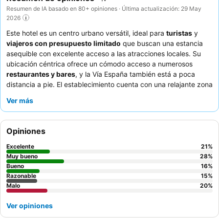
Resumen de IA basado en 80+ opiniones · Última actualización: 29 May
2026
Este hotel es un centro urbano versátil, ideal para
turistas
y
viajeros con presupuesto limitado
que buscan una estancia
asequible con excelente acceso a las atracciones locales. Su
ubicación céntrica ofrece un cómodo acceso a numerosos
restaurantes y bares
, y la Vía España también está a poca
distancia a pie. El establecimiento cuenta con una relajante zona
de
piscina
, perfecta para relajarse después de un día de
Ver más
exploración. Los huéspedes elogian constantemente al
personal
por su amabilidad y el
desayuno
por su buena
relación calidad-precio y variedad. Para una experiencia más
Opiniones
tranquila, los huéspedes deberían considerar solicitar una
habitación que no dé a la calle para minimizar el ruido.
Excelente
21
%
Muy bueno
28
%
Bueno
16
%
Razonable
15
%
Malo
20
%
Ver opiniones