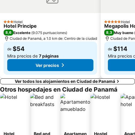
Hotel
Hotel
3 Estrellas
5 Estrellas
Hotel Principe
Megapolis H
8,6
8,3
Excelente
(
9.075 puntuaciones
)
Muy bueno
Ciudad de Panamá, a 1.0 km de: Centro de la ciudad
Ciudad de Pana
$54
$114
de
de
Mira precios de
7 páginas
Mira precios
Ver precios
Ver todos los alojamientos en Ciudad de Panamá
Otros hospedajes en Ciudad de Panamá
Hotel
Bed and
Apartamen
Hostel
Apar