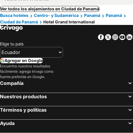
Ver todos los alojamientos en Ciudad de Panamá
Busca hoteles
Centro- y Sudamérica
Panamá
Panamá
Ciudad de Panamá
Hotel Grand International
Facebook
Twitter
Insta
Yo
Elige tu país
Agregar en Google
Encuentra nuestros resultados
fácilmente: agrega trivago como
fuente preferida en Google.
Compañía
Nuestros productos
Términos y políticas
Ayuda