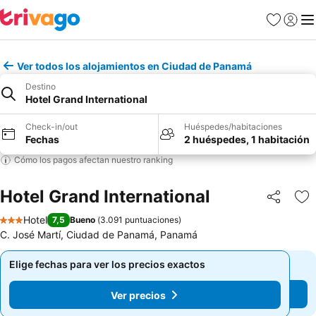
Favoritos
Iniciar 
Me
Ver todos los alojamientos en Ciudad de Panamá
Destino
Hotel Grand International
Check-in/out
Huéspedes/habitaciones
Fechas
2 huéspedes, 1 habitación
Cómo los pagos afectan nuestro ranking
Hotel Grand International
Compartir
Ag
Hotel
7,5
Bueno
(
3.091 puntuaciones
)
3 Estrellas
C. José Martí, Ciudad de Panamá, Panamá
Elige fechas para ver los precios exactos
Elige fechas para ver los precios exactos
Ver precios
Ver precios