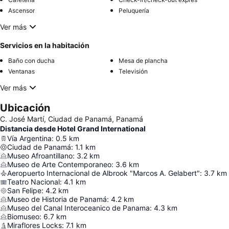
Ascensor
Peluquería
Ver más
Servicios en la habitación
Baño con ducha
Mesa de plancha
Ventanas
Televisión
Ver más
Ubicación
C. José Martí, Ciudad de Panamá, Panamá
Distancia desde Hotel Grand International
Vía Argentina
:
0.5
km
Ciudad de Panamá
:
1.1
km
Museo Afroantillano
:
3.2
km
Museo de Arte Contemporaneo
:
3.6
km
Aeropuerto Internacional de Albrook "Marcos A. Gelabert"
:
3.7
km
Teatro Nacional
:
4.1
km
San Felipe
:
4.2
km
Museo de Historia de Panamá
:
4.2
km
Museo del Canal Interoceanico de Panama
:
4.3
km
Biomuseo
:
6.7
km
Miraflores Locks
:
7.1
km