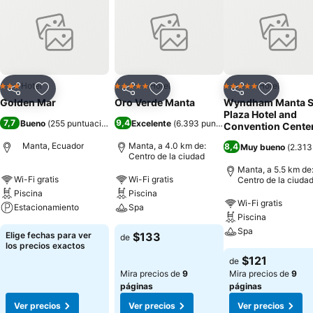
Hotel
Hotel
Hotel
3 Estrellas
5 Estrellas
5 Estrellas
Compartir
Agregar a favoritos
Compartir
Agregar a favoritos
Compartir
Agregar 
Golden Mar
Oro Verde Manta
Wyndham Manta S
Plaza Hotel and
7,7
9,4
Bueno
(
255 puntuaciones
)
Excelente
(
6.393 puntuaciones
)
Convention Cente
Manta, Ecuador
Manta, a 4.0 km de:
8,4
Muy bueno
(
2.313
Centro de la ciudad
Manta, a 5.5 km de
Wi-Fi gratis
Wi-Fi gratis
Centro de la ciuda
Piscina
Piscina
Wi-Fi gratis
Estacionamiento
Spa
Piscina
Spa
Elige fechas para ver
$133
de
los precios exactos
$121
de
Mira precios de
9
Mira precios de
9
páginas
páginas
Ver precios
Ver precios
Ver precios