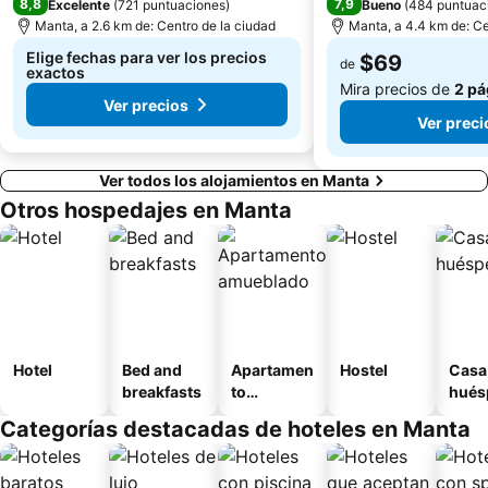
8,8
7,9
Excelente
(
721 puntuaciones
)
Bueno
(
484 puntuac
Manta, a 2.6 km de: Centro de la ciudad
Manta, a 4.4 km de: Ce
Elige fechas para ver los precios
$69
de
exactos
Mira precios de
2 pá
Ver precios
Ver preci
Ver todos los alojamientos en Manta
Otros hospedajes en Manta
Hotel
Bed and
Apartamen
Hostel
Casa
breakfasts
to
hués
amueblad
Categorías destacadas de hoteles en Manta
o