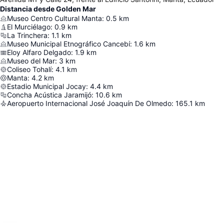
Distancia desde Golden Mar
Museo Centro Cultural Manta
:
0.5
km
El Murciélago
:
0.9
km
La Trinchera
:
1.1
km
Museo Municipal Etnográfico Cancebí
:
1.6
km
Eloy Alfaro Delgado
:
1.9
km
Museo del Mar
:
3
km
Coliseo Tohalí
:
4.1
km
Manta
:
4.2
km
Estadio Municipal Jocay
:
4.4
km
Concha Acústica Jaramijó
:
10.6
km
Aeropuerto Internacional José Joaquín De Olmedo
:
165.1
km