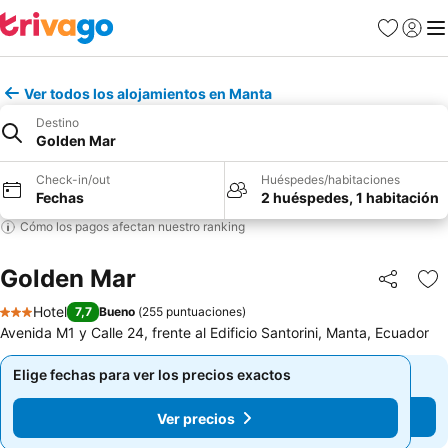
Favoritos
Iniciar 
Me
Ver todos los alojamientos en Manta
Destino
Golden Mar
Check-in/out
Huéspedes/habitaciones
Fechas
2 huéspedes, 1 habitación
Cómo los pagos afectan nuestro ranking
Golden Mar
Compartir
Ag
Hotel
7,7
Bueno
(
255 puntuaciones
)
3 Estrellas
Avenida M1 y Calle 24, frente al Edificio Santorini, Manta, Ecuador
Elige fechas para ver los precios exactos
Elige fechas para ver los precios exactos
Ver precios
Ver precios