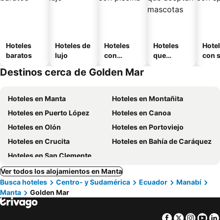
Hoteles
Hoteles de
Hoteles
Hoteles
Hote
baratos
lujo
con
que
con 
piscina
aceptan
Destinos cerca de Golden Mar
mascotas
Hoteles en Manta
Hoteles en Montañita
Hoteles en Puerto López
Hoteles en Canoa
Hoteles en Olón
Hoteles en Portoviejo
Hoteles en Crucita
Hoteles en Bahía de Caráquez
Hoteles en San Clemente
Ver todos los alojamientos en Manta
Busca hoteles
Centro- y Sudamérica
Ecuador
Manabí
Manta
Golden Mar
Facebook
Twitter
Insta
Yo