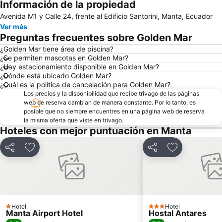
Información de la propiedad
Ampliar mapa
Avenida M1 y Calle 24, frente al Edificio Santorini, Manta, Ecuador
Ver más
Preguntas frecuentes sobre Golden Mar
¿Golden Mar tiene área de piscina?
¿Se permiten mascotas en Golden Mar?
¿Hay estacionamiento disponible en Golden Mar?
¿Dónde está ubicado Golden Mar?
¿Cuál es la política de cancelación para Golden Mar?
Los precios y la disponibilidad que recibe trivago de las páginas
web de reserva cambian de manera constante. Por lo tanto, es
posible que no siempre encuentres en una página web de reserva
la misma oferta que viste en trivago.
Hoteles con mejor puntuación en Manta
Compartir
Agregar a favoritos
Compartir
Agregar a fav
Hotel
Hotel
1 Estrellas
3 Estrellas
Manta Airport Hotel
Hostal Antares