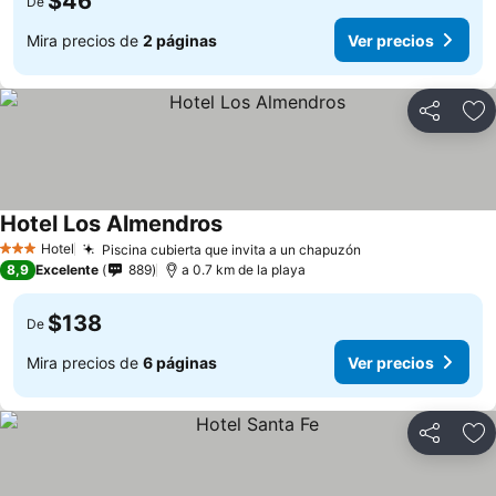
$46
De
Mira precios de
2 páginas
Ver precios
Compartir
Ag
Hotel Los Almendros
Hotel
Piscina cubierta que invita a un chapuzón
3 Estrellas
8,9
Excelente
889
a 0.7 km de la playa
$138
De
Mira precios de
6 páginas
Ver precios
Compartir
Ag