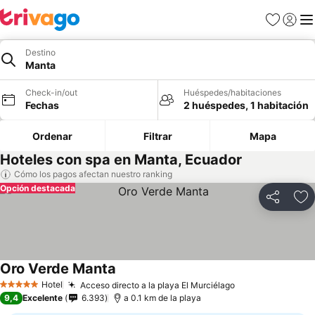
Favoritos
Iniciar 
Me
Destino
Manta
Check-in/out
Huéspedes/habitaciones
Fechas
2 huéspedes, 1 habitación
Ordenar
Filtrar
Mapa
Hoteles con spa en Manta, Ecuador
Cómo los pagos afectan nuestro ranking
Opción destacada
Compartir
Ag
Oro Verde Manta
Hotel
Acceso directo a la playa El Murciélago
5 Estrellas
9,4
Excelente
6.393
a 0.1 km de la playa