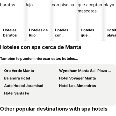
Hoteles
Hoteles de
Hoteles
Hoteles
Hotel
baratos
lujo
con
que
play
piscina
aceptan
mascotas
Hoteles con spa cerca de Manta
También te pueden interesar estos hoteles...
Oro Verde Manta
Wyndham Manta Sail Plaza Hotel and Convention Center
Balandra Hotel
Hotel Voyager Manta
Auto Hostal Jaramisol
Hotel Los Almendros
Hotel Santa Fe
Other popular destinations with spa hotels