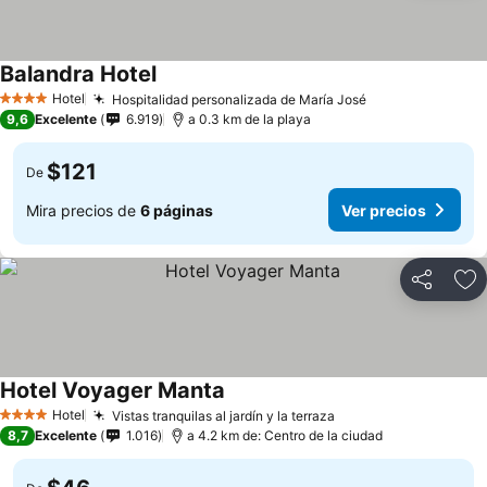
Balandra Hotel
Hotel
Hospitalidad personalizada de María José
4 Estrellas
9,6
Excelente
6.919
a 0.3 km de la playa
$121
De
Mira precios de
6 páginas
Ver precios
Compartir
Ag
Hotel Voyager Manta
Hotel
Vistas tranquilas al jardín y la terraza
4 Estrellas
8,7
Excelente
1.016
a 4.2 km de: Centro de la ciudad