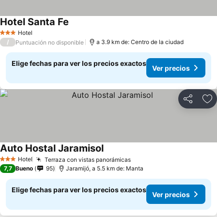
Hotel Santa Fe
Hotel
3 Estrellas
/
a 3.9 km de: Centro de la ciudad
Puntuación no disponible
Elige fechas para ver los precios exactos
Ver precios
Compartir
Ag
Auto Hostal Jaramisol
Hotel
Terraza con vistas panorámicas
3 Estrellas
7,7
Bueno
95
Jaramijó, a 5.5 km de: Manta
Elige fechas para ver los precios exactos
Ver precios