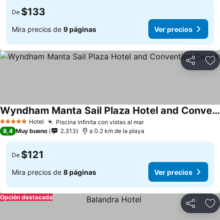
$133
De
Mira precios de
9 páginas
Ver precios
Compartir
Ag
Wyndham Manta Sail Plaza Hotel and Convention Center
Hotel
Piscina infinita con vistas al mar
5 Estrellas
8,4
Muy bueno
2.313
a 0.2 km de la playa
$121
De
Mira precios de
8 páginas
Ver precios
Opción destacada
Compartir
Ag