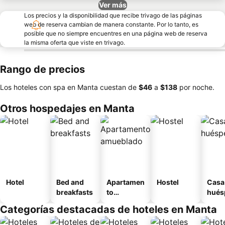
Ver más
Los precios y la disponibilidad que recibe trivago de las páginas
web de reserva cambian de manera constante. Por lo tanto, es
posible que no siempre encuentres en una página web de reserva
la misma oferta que viste en trivago.
Rango de precios
Los hoteles con spa en Manta cuestan de
‎$46
a
‎$138
por noche.
Otros hospedajes en Manta
Hotel
Bed and
Apartamen
Hostel
Casa
breakfasts
to
hués
amueblad
Categorías destacadas de hoteles en Manta
o