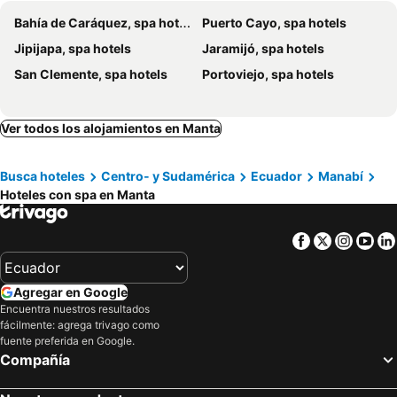
Bahía de Caráquez, spa hotels
Puerto Cayo, spa hotels
Jipijapa, spa hotels
Jaramijó, spa hotels
San Clemente, spa hotels
Portoviejo, spa hotels
Ver todos los alojamientos en Manta
Busca hoteles
Centro- y Sudamérica
Ecuador
Manabí
Hoteles con spa en Manta
Facebook
Twitter
Insta
Yo
Agregar en Google
Encuentra nuestros resultados
fácilmente: agrega trivago como
fuente preferida en Google.
Compañía