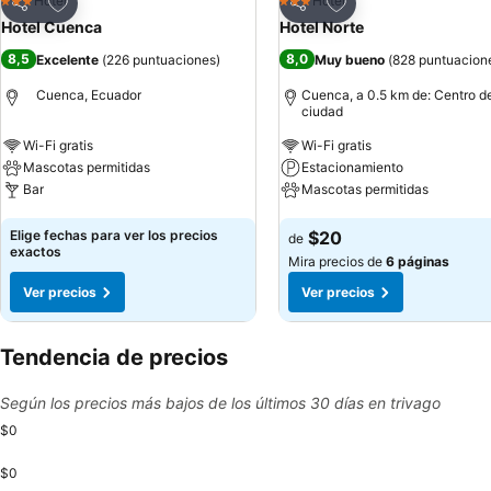
Agregar a favoritos
Agregar a favoritos
Hotel
Hotel
3 Estrellas
3 Estrellas
Compartir
Compartir
Hotel Cuenca
Hotel Norte
8,5
8,0
Excelente
(
226 puntuaciones
)
Muy bueno
(
828 puntuacion
Cuenca, Ecuador
Cuenca, a 0.5 km de: Centro de
ciudad
Wi-Fi gratis
Wi-Fi gratis
Mascotas permitidas
Estacionamiento
Bar
Mascotas permitidas
Ver precios
Ver precios
Elige fechas para ver los precios
$20
de
exactos
Mira precios de
6 páginas
Ver precios
Ver precios
Tendencia de precios
Según los precios más bajos de los últimos 30 días en trivago
$0
$0