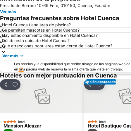
Presidente Borrero 10-69 Enre, 010150, Cuenca, Ecuador
Ver más
Preguntas frecuentes sobre Hotel Cuenca
¿Hotel Cuenca tiene área de piscina?
¿Se permiten mascotas en Hotel Cuenca?
¿Hay estacionamiento disponible en Hotel Cuenca?
¿Dónde está ubicado Hotel Cuenca?
¿Qué atracciones populares están cerca de Hotel Cuenca?
Ver más
Los precios y la disponibilidad que recibe trivago de las páginas web d
en una página web de reserva la misma oferta que viste en trivago.
Hoteles con mejor puntuación en Cuenca
Opción destacada
Agregar a favoritos
Agregar a favor
Compartir
Compartir
Hotel
Hotel
4 Estrellas
3 Estrellas
Mansion Alcazar
Hotel Boutique Cas