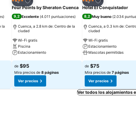
Agregar a favoritos
Agregar a favorit
Hotel
Hotel
4 Estrellas
4 Estrellas
Compartir
Compartir
Four Points by Sheraton Cuenca
Hotel El Conquistador
9,2
8,2
es
)
Excelente
(
4.011 puntuaciones
)
Muy bueno
(
2.034 puntu
 la
Cuenca, a 2.8 km de: Centro de la
Cuenca, a 0.3 km de: Centro
ciudad
ciudad
Wi-Fi gratis
Wi-Fi gratis
Piscina
Estacionamiento
Estacionamiento
Mascotas permitidas
Ver precios
Ver precios
$95
$75
de
de
Mira precios de
8 páginas
Mira precios de
7 páginas
Ver precios
Ver precios
Ver todos los alojamientos