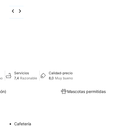
Servicios
Calidad-precio
no
7,4
Razonable
8,0
Muy bueno
ión)
Mascotas permitidas
Cafetería