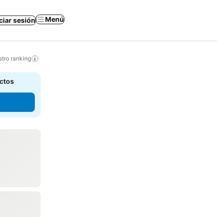
Menú
iciar sesión
tro ranking
actos