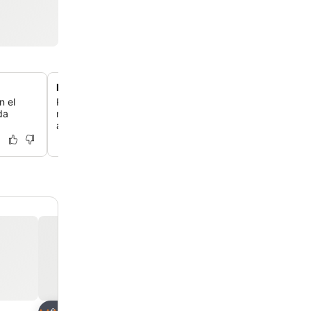
Interiores de habitaciones vibrantes y cálidos
n el
Relájese en habitaciones con una cálida decoración en am
da
realzada con arreglos florales frescos, creando un ambi
acogedor y atractivo.