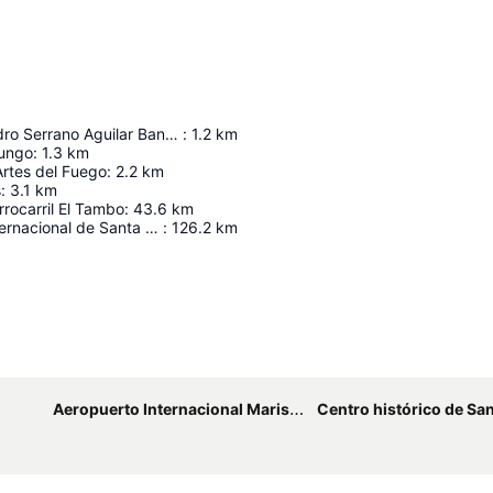
Estadio Alejandro Serrano Aguilar Banco del Austro
:
1.2
km
ungo
:
1.3
km
Artes del Fuego
:
2.2
km
s
:
3.1
km
rrocarril El Tambo
:
43.6
km
Aeropuerto Internacional de Santa Rosa Coronel de Artillería Víctor Larrea
:
126.2
km
Ampliar mapa
Aeropuerto Internacional Mariscal Lamar
Centro histórico de Santa Ana de los Rí