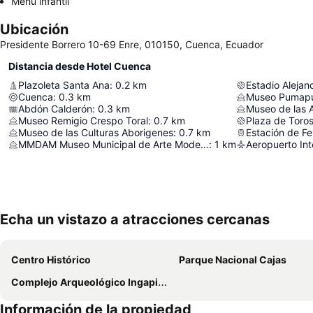
Menú infantil
Ubicación
Presidente Borrero 10-69 Enre, 010150, Cuenca, Ecuador
Distancia desde Hotel Cuenca
Plazoleta Santa Ana
:
0.2
km
Cuenca
:
0.3
km
Museo Pumap
Abdón Calderón
:
0.3
km
Museo de las 
Museo Remigio Crespo Toral
:
0.7
km
Plaza de Toro
Museo de las Culturas Aborigenes
:
0.7
km
Estación de Fe
MMDAM Museo Municipal de Arte Moderno
:
1
km
Echa un vistazo a atracciones cercanas
Centro Histórico
Parque Nacional Cajas
Complejo Arqueológico Ingapirca
Información de la propiedad