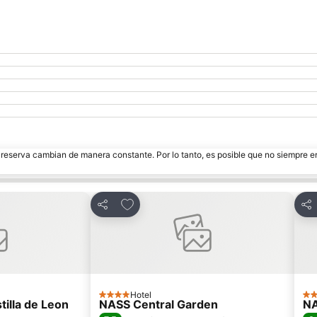
e reserva cambian de manera constante. Por lo tanto, es posible que no siempre 
itos
Agregar a favoritos
Compartir
Com
Hotel
4 Estrellas
4 E
tilla de Leon
NASS Central Garden
NA