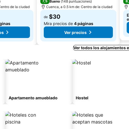
7,5
8,
)
Bueno
(
148 puntuaciones
)
entro de la ciudad
Cuenca, a 0.5 km de: Centro de la ciudad
E
$30
de
e
ginas
Mira precios de
4 páginas
os
Ver precios
Ver todos los alojamientos
Apartamento amueblado
Hostel