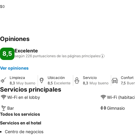
$0
Opiniones
Excelente
8,5
según 226 puntuaciones de las páginas
principales
Ver opiniones
Limpieza
Ubicación
Servicio
Confort
8,3
Muy bueno
8,5
Excelente
8,3
Muy bueno
7,5
Bue
Servicios principales
Wi-Fi en el lobby
Wi-Fi (habitac
Bar
Gimnasio
Todos los servicios
Servicios en el hotel
Centro de negocios