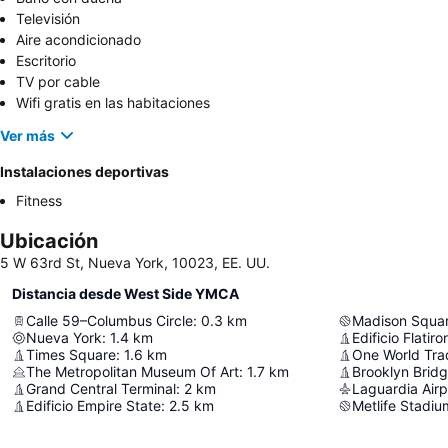
Televisión
Aire acondicionado
Escritorio
TV por cable
Wifi gratis en las habitaciones
Ver más
Instalaciones deportivas
Fitness
Ubicación
5 W 63rd St, Nueva York, 10023, EE. UU.
Distancia desde West Side YMCA
Calle 59–Columbus Circle
:
0.3
km
Madison Squa
Nueva York
:
1.4
km
Edificio Flatiro
Times Square
:
1.6
km
One World Tra
The Metropolitan Museum Of Art
:
1.7
km
Brooklyn Brid
Grand Central Terminal
:
2
km
Laguardia Airp
Edificio Empire State
:
2.5
km
Metlife Stadiu