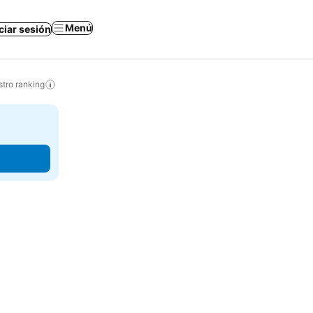
Menú
iciar sesión
tro ranking