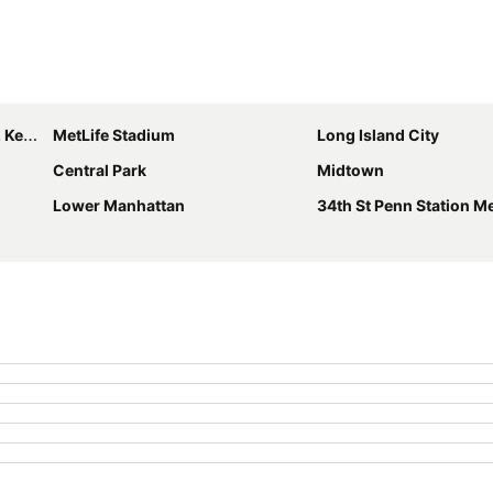
Ampliar mapa
nedy
MetLife Stadium
Long Island City
Central Park
Midtown
Lower Manhattan
34th St Penn Station Metr