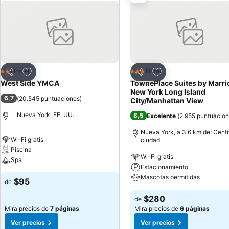
Agregar a favoritos
Agregar a favoritos
Hostel
Hotel
2 Estrellas
3 Estrellas
Compartir
Compartir
West Side YMCA
TownePlace Suites by Marri
New York Long Island
6,7
(
20.545 puntuaciones
)
City/Manhattan View
Nueva York, EE. UU.
8,5
Excelente
(
2.955 puntuacio
Nueva York, a 3.6 km de: Centr
Wi-Fi gratis
ciudad
Piscina
Wi-Fi gratis
Spa
Estacionamiento
Mascotas permitidas
$95
de
$280
de
Mira precios de
7 páginas
Mira precios de
6 páginas
Ver precios
Ver precios