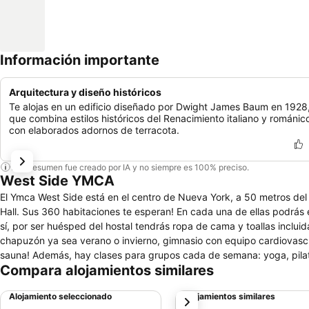
Información importante
Arquitectura y diseño históricos
Te alojas en un edificio diseñado por Dwight James Baum en 1928
que combina estilos históricos del Renacimiento italiano y románic
con elaborados adornos de terracota.
Este resumen fue creado por IA y no siempre es 100% preciso.
West Side YMCA
El Ymca West Side está en el centro de Nueva York, a 50 metros del 
Hall. Sus 360 habitaciones te esperan! En cada una de ellas podrás 
sí, por ser huésped del hostal tendrás ropa de cama y toallas inclui
chapuzón ya sea verano o invierno, gimnasio con equipo cardiovascu
sauna! Además, hay clases para grupos cada de semana: yoga, pilat
Compara alojamientos similares
como talleres de arte, clases de cocina o noches de película. Si lo 
WiFi, juegos de mesa y, de vez en cuando, música en vivo. Para cual
Alojamiento seleccionado
Alojamientos similares
siguiente
además, podrás usar la consigna.