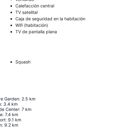
Calefacción central
TV satelital
Caja de seguridad en la habitación
Wifi (habitación)
TV de pantalla plana
Squash
re Garden
:
2.5
km
n
:
3.4
km
de Center
:
7
km
ge
:
7.4
km
ort
:
9.1
km
m
:
9.2
km