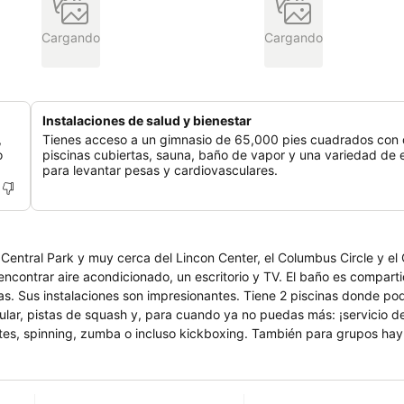
Cargando
Cargando
Instalaciones de salud y bienestar
,
Tienes acceso a un gimnasio de 65,000 pies cuadrados con
o
piscinas cubiertas, sauna, baño de vapor y una variedad de 
para levantar pesas y cardiovasculares.
Central Park y muy cerca del Lincon Center, el Columbus Circle y el
encontrar aire acondicionado, un escritorio y TV. El baño es compart
das. Sus instalaciones son impresionantes. Tiene 2 piscinas donde po
lar, pistas de squash y, para cuando ya no puedas más: ¡servicio d
es, spinning, zumba o incluso kickboxing. También para grupos hay
deseas, podrás conocer a otros huéspedes en el salón. Tienen conexió
quier cosa que necesites la recepción funciona las 24 horas del día