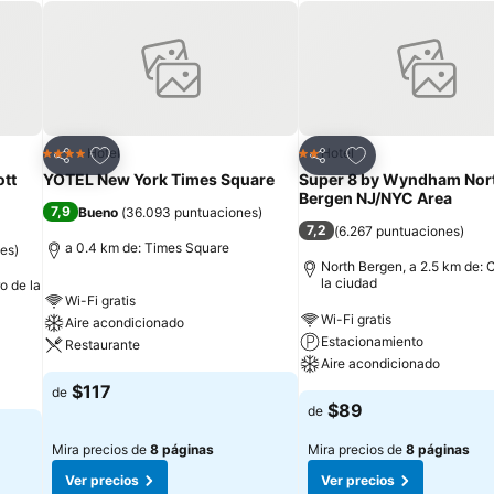
Agregar a favoritos
Agregar a favorit
Hotel
Hotel
4 Estrellas
2 Estrellas
Compartir
Compartir
ott
YOTEL New York Times Square
Super 8 by Wyndham Nor
Bergen NJ/NYC Area
7,9
Bueno
(
36.093 puntuaciones
)
7,2
(
6.267 puntuaciones
)
a 0.4 km de: Times Square
nes
)
North Bergen, a 2.5 km de: 
la ciudad
o de la
Wi-Fi gratis
Wi-Fi gratis
Aire acondicionado
Estacionamiento
Restaurante
Aire acondicionado
$117
de
$89
de
Mira precios de
8 páginas
Mira precios de
8 páginas
Ver precios
Ver precios