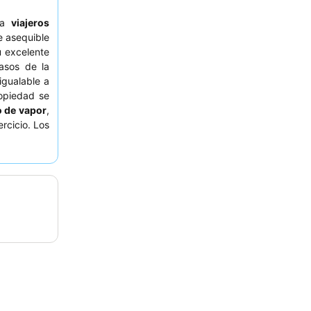
ra
viajeros
 asequible
u excelente
sos de la
igualable a
ropiedad se
o de vapor
,
ercicio. Los
ecepción y
riencia más
rdín.