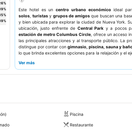
26
%
19
%
Este hotel es un
centro urbano económico
ideal pa
15
%
solos
,
turistas
y
grupos de amigos
que buscan una base
19
%
y bien ubicada para explorar la ciudad de Nueva York. S
ubicación, justo enfrente de
Central Park
y a pocos pa
estación de metro Columbus Circle
, ofrece un acceso in
las principales atracciones y al transporte público. La p
distingue por contar con
gimnasio, piscina, sauna y bañ
lo que brinda excelentes opciones para la relajación y el ej
huéspedes elogian constantemente al
personal de r
Ver más
seguridad por su amabilidad y eficiencia
. Para una expe
tranquila, considere solicitar una habitación con vistas al ja
ión)
Piscina
onado
Restaurante