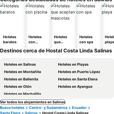
o
Hoteles
Hoteles
Hoteles
Hoteles
Hotel
baratos
con
que
con spa
play
piscina
aceptan
Destinos cerca de Hostal Costa Linda Salinas
mascotas
Hoteles en Salinas
Hoteles en Playas
Hoteles en Montañita
Hoteles en Puerto López
Hoteles en Ballenita
Hoteles en Santa Elena
Hoteles en Olón
Hoteles en Ayangue
Hoteles en Machalilla
Ver todos los alojamientos en Salinas
Busca hoteles
Centro- y Sudamérica
Ecuador
Santa Elena
Salinas
Hostal Costa Linda Salinas