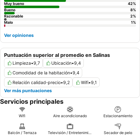
Muy bueno
42
%
Bueno
8
%
Razonable
2
%
Malo
1
%
Ver opiniones
Puntuación superior al promedio en Salinas
Limpieza
•
9,7
Ubicación
•
9,4
Comodidad de la habitación
•
9,4
Relación calidad-precio
•
9,2
Wifi
•
9,1
Ver más puntuaciones
Servicios principales
Wifi
Aire acondicionado
Estacionamiento
Balcón / Terraza
Televisión / Entretenimiento
Secador de pelo