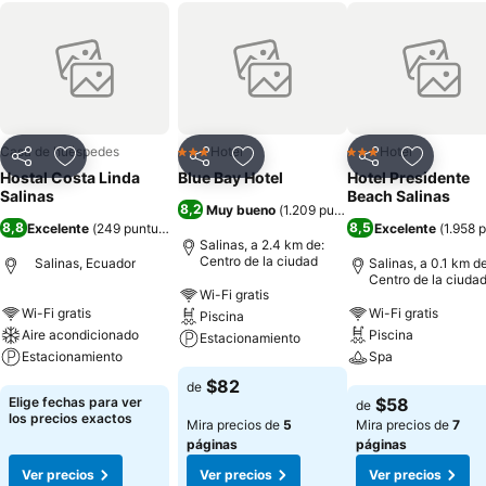
Casa de huéspedes
Hotel
Hotel
3 Estrellas
3 Estrellas
Compartir
Agregar a favoritos
Compartir
Agregar a favoritos
Compartir
Agregar 
Hostal Costa Linda
Blue Bay Hotel
Hotel Presidente
Salinas
Beach Salinas
8,2
Muy bueno
(
1.209 puntuaciones
)
8,8
8,5
Excelente
(
249 puntuaciones
)
Excelente
(
1.958 
Salinas, a 2.4 km de:
Centro de la ciudad
Salinas, Ecuador
Salinas, a 0.1 km de
Centro de la ciuda
Wi-Fi gratis
Wi-Fi gratis
Wi-Fi gratis
Piscina
Aire acondicionado
Piscina
Estacionamiento
Estacionamiento
Spa
Ver precios
$82
de
Ver precios
Ver precios
Elige fechas para ver
$58
de
los precios exactos
Mira precios de
5
Mira precios de
7
páginas
páginas
Ver precios
Ver precios
Ver precios