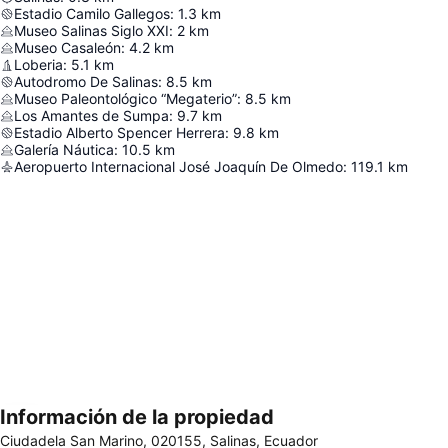
Estadio Camilo Gallegos
:
1.3
km
Museo Salinas Siglo XXI
:
2
km
Museo Casaleón
:
4.2
km
Loberia
:
5.1
km
Autodromo De Salinas
:
8.5
km
Museo Paleontológico “Megaterio”
:
8.5
km
Los Amantes de Sumpa
:
9.7
km
Estadio Alberto Spencer Herrera
:
9.8
km
Galería Náutica
:
10.5
km
Aeropuerto Internacional José Joaquín De Olmedo
:
119.1
km
Información de la propiedad
Ampliar mapa
Ciudadela San Marino, 020155, Salinas, Ecuador