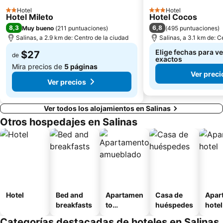
Hotel
Hotel
2 Estrellas
3 Estrellas
Hotel Mileto
Hotel Cocos
8,3
6,8
Muy bueno
(
211 puntuaciones
)
(
495 puntuaciones
)
Salinas, a 2.9 km de: Centro de la ciudad
Salinas, a 3.1 km de: C
Elige fechas para ve
$27
de
exactos
Mira precios de
5 páginas
Ver preci
Ver precios
Ver todos los alojamientos en Salinas
Otros hospedajes en Salinas
Hotel
Bed and
Apartamen
Casa de
Apar
breakfasts
to
huéspedes
hotel
amueblad
Categorías destacadas de hoteles en Salinas