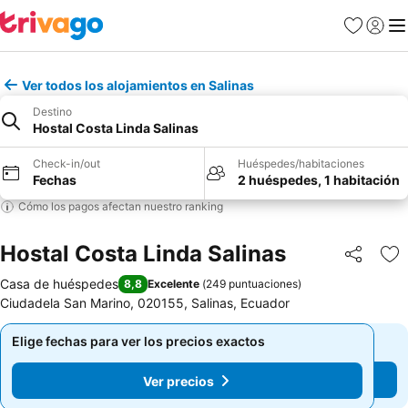
Favoritos
Iniciar 
Me
Ver todos los alojamientos en Salinas
Destino
Hostal Costa Linda Salinas
Check-in/out
Huéspedes/habitaciones
Fechas
2 huéspedes, 1 habitación
Cómo los pagos afectan nuestro ranking
Hostal Costa Linda Salinas
Compartir
Ag
Casa de huéspedes
8,8
Excelente
(
249 puntuaciones
)
Ciudadela San Marino, 020155, Salinas, Ecuador
Elige fechas para ver los precios exactos
Elige fechas para ver los precios exactos
Ver precios
Ver precios