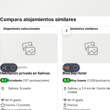
Compara alojamientos similares
Alojamiento seleccionado
Alojamientos similares
siguiente
Agregar a favoritos
Agregar a favoritos
Casa de huéspedes
Hotel
3 Estrellas
Compartir
Compartir
Habitación privada en Salinas
Blue Bay Hotel
9,2
8,2
Excelente
(
107 puntuaciones
)
Muy bueno
(
1.209 puntuaci
Salinas, Ecuador
Salinas, a 2.4 km de: Centro de
ciudad
Wi-Fi gratis
Wi-Fi gratis
Cocina / Cocineta
Piscina
Aire acondicionado
Estacionamiento