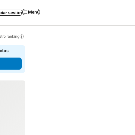
Menú
iciar sesión
tro ranking
actos