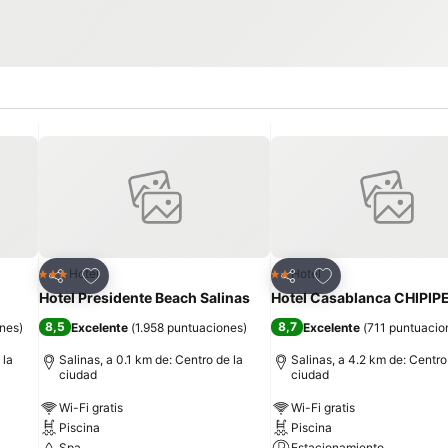
Agregar a favoritos
Agregar a favorit
Hotel
Hotel
3 Estrellas
2 Estrellas
Compartir
Compartir
Hotel Presidente Beach Salinas
Hotel Casablanca CHIPIP
8,5
8,7
ones
)
Excelente
(
1.958 puntuaciones
)
Excelente
(
711 puntuacio
 la
Salinas, a 0.1 km de: Centro de la
Salinas, a 4.2 km de: Centro
ciudad
ciudad
Wi-Fi gratis
Wi-Fi gratis
Piscina
Piscina
Spa
Estacionamiento