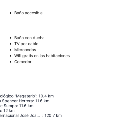
Baño accesible
Baño con ducha
TV por cable
Microondas
Wifi gratis en las habitaciones
Comedor
ológico “Megaterio”
:
10.4
km
o Spencer Herrera
:
11.6
km
de Sumpa
:
11.6
km
a
:
12
km
Aeropuerto Internacional José Joaquín De Olmedo
:
120.7
km