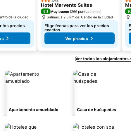
Hotel
3 Estrellas
2 E
Hotel Marvento Suites
Ma
8,1
9,
Muy bueno
(
266 puntuaciones
)
entro de la ciudad
Salinas, a 2.5 km de: Centro de la ciudad
r los precios
Elige fechas para ver los precios
E
exactos
e
os
Ver precios
Ver todos los alojamientos 
Apartamento amueblado
Casa de huéspedes