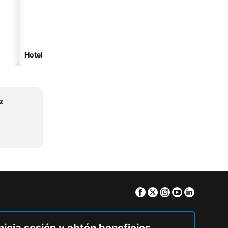
Hoteles de playa
Hoteles con estacionam
z
Facebook
Twitter
Instagram
Youtube
Linkedin
nicia sesión y obtén beneficios