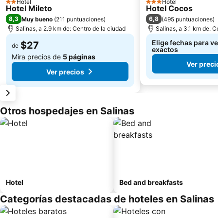
Hotel
Hotel
2 Estrellas
3 Estrellas
Hotel Mileto
Hotel Cocos
8,3
6,8
Muy bueno
(
211 puntuaciones
)
(
495 puntuaciones
)
Salinas, a 2.9 km de: Centro de la ciudad
Salinas, a 3.1 km de: C
Elige fechas para ve
$27
de
exactos
Mira precios de
5 páginas
Ver preci
Ver precios
Otros hospedajes en Salinas
Hotel
Bed and breakfasts
Categorías destacadas de hoteles en Salinas