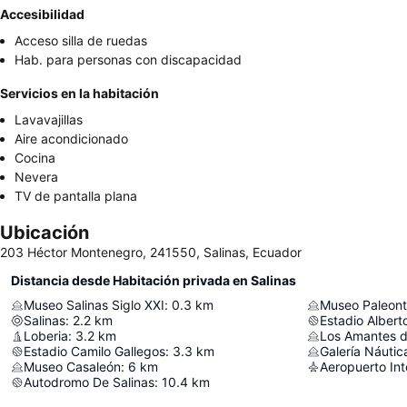
Accesibilidad
Acceso silla de ruedas
Hab. para personas con discapacidad
Servicios en la habitación
Lavavajillas
Aire acondicionado
Cocina
Nevera
TV de pantalla plana
Ubicación
203 Héctor Montenegro, 241550, Salinas, Ecuador
Distancia desde Habitación privada en Salinas
Museo Salinas Siglo XXI
:
0.3
km
Museo Paleont
Salinas
:
2.2
km
Estadio Albert
Loberia
:
3.2
km
Los Amantes 
Estadio Camilo Gallegos
:
3.3
km
Galería Náutic
Museo Casaleón
:
6
km
Autodromo De Salinas
:
10.4
km