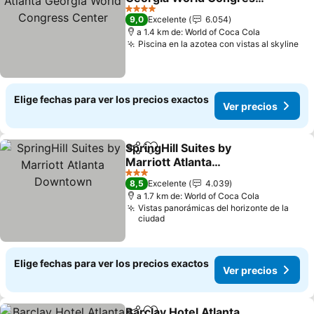
Center
4 Estrellas
9,0
Excelente
6.054
a 1.4 km de: World of Coca Cola
Piscina en la azotea con vistas al skyline
Elige fechas para ver los precios exactos
Ver precios
SpringHill Suites by
Compartir
Agregar a favoritos
Marriott Atlanta
Downtown
3 Estrellas
8,5
Excelente
4.039
a 1.7 km de: World of Coca Cola
Vistas panorámicas del horizonte de la
ciudad
Elige fechas para ver los precios exactos
Ver precios
Barclay Hotel Atlanta