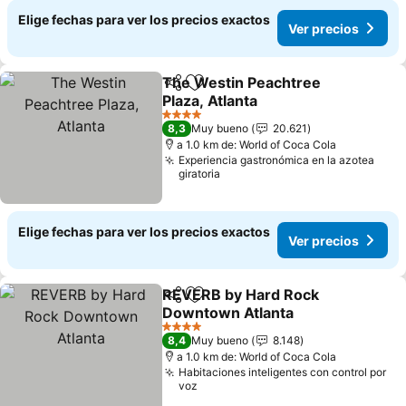
Elige fechas para ver los precios exactos
Ver precios
The Westin Peachtree
Compartir
Agregar a favoritos
Plaza, Atlanta
4 Estrellas
8,3
Muy bueno
20.621
a 1.0 km de: World of Coca Cola
Experiencia gastronómica en la azotea
giratoria
Elige fechas para ver los precios exactos
Ver precios
REVERB by Hard Rock
Compartir
Agregar a favoritos
Downtown Atlanta
4 Estrellas
8,4
Muy bueno
8.148
a 1.0 km de: World of Coca Cola
Habitaciones inteligentes con control por
voz