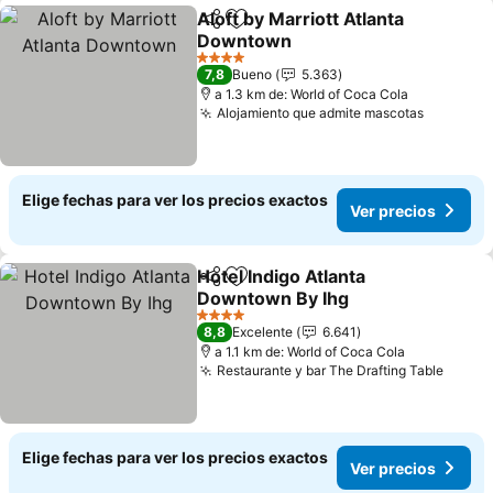
Aloft by Marriott Atlanta
Compartir
Agregar a favoritos
Downtown
4 Estrellas
7,8
Bueno
5.363
a 1.3 km de: World of Coca Cola
Alojamiento que admite mascotas
Elige fechas para ver los precios exactos
Ver precios
Hotel Indigo Atlanta
Compartir
Agregar a favoritos
Downtown By Ihg
4 Estrellas
8,8
Excelente
6.641
a 1.1 km de: World of Coca Cola
Restaurante y bar The Drafting Table
Elige fechas para ver los precios exactos
Ver precios