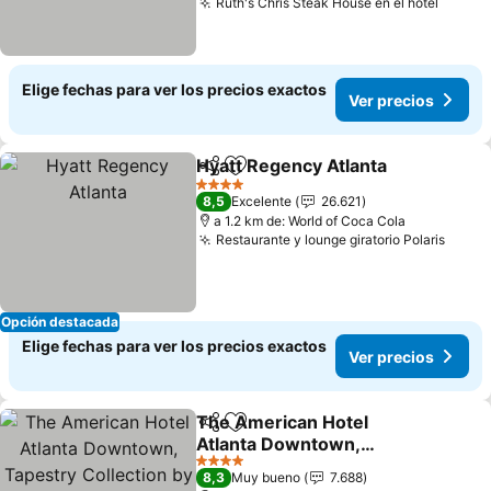
Ruth's Chris Steak House en el hotel
Elige fechas para ver los precios exactos
Ver precios
Hyatt Regency Atlanta
Compartir
Agregar a favoritos
4 Estrellas
8,5
Excelente
26.621
a 1.2 km de: World of Coca Cola
Restaurante y lounge giratorio Polaris
Opción destacada
Elige fechas para ver los precios exactos
Ver precios
The American Hotel
Compartir
Agregar a favoritos
Atlanta Downtown,
Tapestry Collection by
4 Estrellas
8,3
Muy bueno
7.688
Hilton