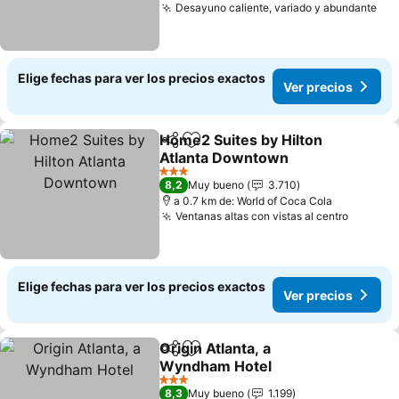
Desayuno caliente, variado y abundante
Elige fechas para ver los precios exactos
Ver precios
Home2 Suites by Hilton
Compartir
Agregar a favoritos
Atlanta Downtown
3 Estrellas
8,2
Muy bueno
3.710
a 0.7 km de: World of Coca Cola
Ventanas altas con vistas al centro
Elige fechas para ver los precios exactos
Ver precios
Origin Atlanta, a
Compartir
Agregar a favoritos
Wyndham Hotel
3 Estrellas
8,3
Muy bueno
1.199