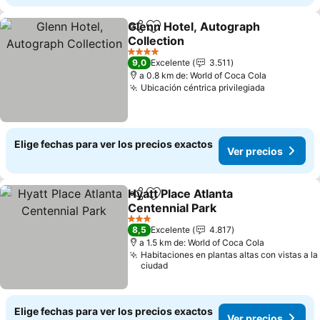
Glenn Hotel, Autograph
Compartir
Agregar a favoritos
Collection
4 Estrellas
9,0
Excelente
3.511
a 0.8 km de: World of Coca Cola
Ubicación céntrica privilegiada
Elige fechas para ver los precios exactos
Ver precios
Hyatt Place Atlanta
Compartir
Agregar a favoritos
Centennial Park
3 Estrellas
8,5
Excelente
4.817
a 1.5 km de: World of Coca Cola
Habitaciones en plantas altas con vistas a la
ciudad
Elige fechas para ver los precios exactos
Ver precios