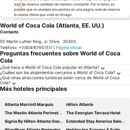
web de reserva cambian de manera constante. Por lo tanto, es
posible que no siempre encuentres en una página web de reserva
la misma oferta que viste en trivago.
World of Coca Cola (Atlanta, EE. UU.)
Contacto
55 Martin Luther King, Jr. Drive
,
30303
,
Teléfono
:
+1(404)6765151)
|
Página oficial
Preguntas frecuentes sobre World of Coca
Cola
¿Qué hace a World of Coca Cola popular en Atlanta?
¿Cuáles son los alojamientos cercanos a World of Coca Cola?
¿Qué otras atracciones turísticas están cerca de World of Coca
Cola?
Más hoteles principales
Atlanta Marriott Marquis
Hilton Atlanta
The Westin Atlanta Perimeter North
The Georgian Terrace Hotel
Signia By Hilton Atlanta Georgia World Congress Center
Extended Stay America Select Suites - Atlanta - Marietta - Wildwood
Wyndham Atlanta Perimeter
Holiday Inn Express & Suites Atlanta Downtown By Ihg