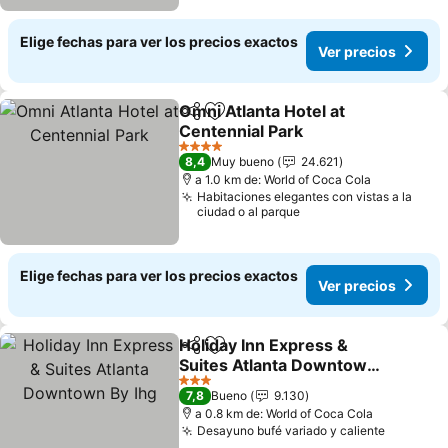
Elige fechas para ver los precios exactos
Ver precios
Omni Atlanta Hotel at
Compartir
Agregar a favoritos
Centennial Park
4 Estrellas
8,4
Muy bueno
24.621
a 1.0 km de: World of Coca Cola
Habitaciones elegantes con vistas a la
ciudad o al parque
Elige fechas para ver los precios exactos
Ver precios
Holiday Inn Express &
Compartir
Agregar a favoritos
Suites Atlanta Downtown
By Ihg
3 Estrellas
7,8
Bueno
9.130
a 0.8 km de: World of Coca Cola
Desayuno bufé variado y caliente