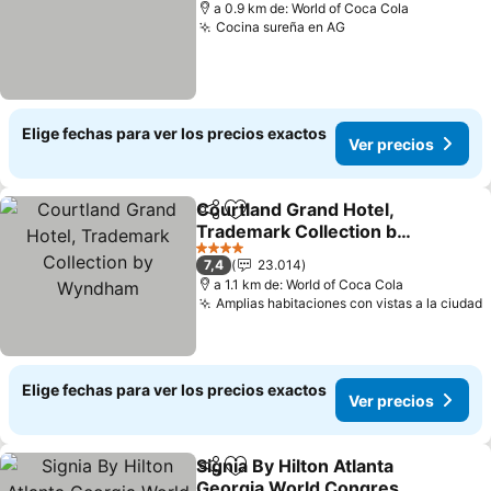
a 0.9 km de: World of Coca Cola
Cocina sureña en AG
Elige fechas para ver los precios exactos
Ver precios
Courtland Grand Hotel,
Compartir
Agregar a favoritos
Trademark Collection by
Wyndham
4 Estrellas
7,4
23.014
a 1.1 km de: World of Coca Cola
Amplias habitaciones con vistas a la ciudad
Elige fechas para ver los precios exactos
Ver precios
Signia By Hilton Atlanta
Compartir
Agregar a favoritos
Georgia World Congress