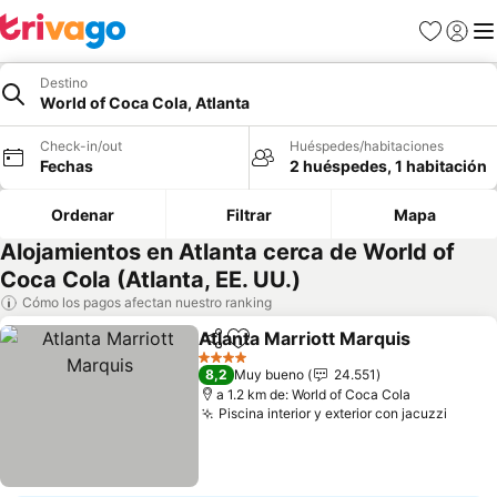
Favoritos
Iniciar 
Me
Destino
World of Coca Cola, Atlanta
Check-in/out
Huéspedes/habitaciones
Fechas
2 huéspedes, 1 habitación
Ordenar
Filtrar
Mapa
Alojamientos en Atlanta cerca de World of
Coca Cola (Atlanta, EE. UU.)
Cómo los pagos afectan nuestro ranking
Atlanta Marriott Marquis
Compartir
Agregar a favoritos
4 Estrellas
8,2
Muy bueno
24.551
a 1.2 km de: World of Coca Cola
Piscina interior y exterior con jacuzzi