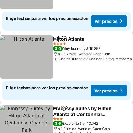
Elige fechas para ver los precios exactos
Ver precios
Hilton Atlanta
Compartir
Agregar a favoritos
4 Estrellas
8,0
Muy bueno
19.852
a 1.3 km de: World of Coca Cola
Cocina sureña clásica con un toque especial
Elige fechas para ver los precios exactos
Ver precios
Embassy Suites by Hilton
Compartir
Agregar a favoritos
Atlanta at Centennial
Olympic Park
3 Estrellas
8,6
Excelente
10.742
a 1.2 km de: World of Coca Cola