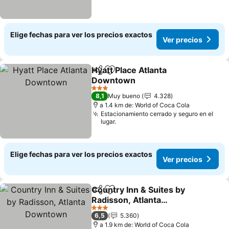
Elige fechas para ver los precios exactos
Ver precios
Hyatt Place Atlanta
Compartir
Agregar a favoritos
Downtown
3 Estrellas
8,1
Muy bueno
4.328
a 1.4 km de: World of Coca Cola
Estacionamiento cerrado y seguro en el
lugar.
Elige fechas para ver los precios exactos
Ver precios
Country Inn & Suites by
Compartir
Agregar a favoritos
Radisson, Atlanta
Downtown
3 Estrellas
6,5
5.360
a 1.9 km de: World of Coca Cola