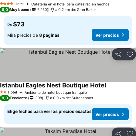
Hotel
Cafetería en el hotel para cafés recién hechos
4 Estrellas
8,0
Muy bueno
6.250
a 0.2 km de: Gran Bazar
$73
De
Mira precios de
8 páginas
Ver precios
Compartir
Ag
Istanbul Eagles Nest Boutique Hotel
Hotel
Ambiente de hotel boutique tranquilo
2 Estrellas
9,0
Excelente
398
a 0.9 km de: Sultanahmet
Elige fechas para ver los precios exactos
Ver precios