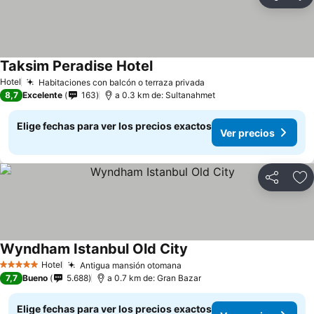
Compartir
Ag
Taksim Peradise Hotel
Hotel
Habitaciones con balcón o terraza privada
8,7
Excelente
163
a 0.3 km de: Sultanahmet
Elige fechas para ver los precios exactos
Ver precios
Compartir
Ag
Wyndham Istanbul Old City
Hotel
Antigua mansión otomana
5 Estrellas
7,7
Bueno
5.688
a 0.7 km de: Gran Bazar
Elige fechas para ver los precios exactos