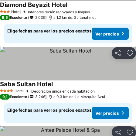
Diamond Beyazit Hotel
Hotel
Interiores recién renovados y limpios
3 Estrellas
9,5
Excelente
2.039
a 1.2 km de: Sultanahmet
Elige fechas para ver los precios exactos
Ver precios
Compartir
Ag
Saba Sultan Hotel
Hotel
Decoración única en cada habitación
4 Estrellas
9,1
Excelente
3.246
a 0.3 km de: La Mezquita Azul
Elige fechas para ver los precios exactos
Ver precios
Compartir
Ag