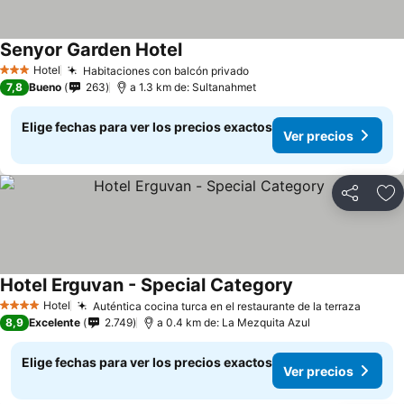
Senyor Garden Hotel
Hotel
Habitaciones con balcón privado
3 Estrellas
7,8
Bueno
263
a 1.3 km de: Sultanahmet
Elige fechas para ver los precios exactos
Ver precios
Compartir
Ag
Hotel Erguvan - Special Category
Hotel
Auténtica cocina turca en el restaurante de la terraza
4 Estrellas
8,9
Excelente
2.749
a 0.4 km de: La Mezquita Azul
Elige fechas para ver los precios exactos
Ver precios