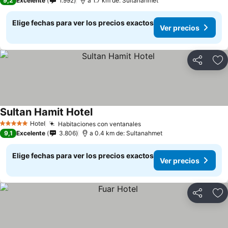
9,2
Excelente
1.992
a 1.7 km de: Sultanahmet
Elige fechas para ver los precios exactos
Ver precios
Compartir
Ag
Sultan Hamit Hotel
Hotel
Habitaciones con ventanales
5 Estrellas
9,1
Excelente
3.806
a 0.4 km de: Sultanahmet
Elige fechas para ver los precios exactos
Ver precios
Compartir
Ag