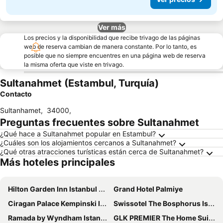
Ver más
Los precios y la disponibilidad que recibe trivago de las páginas
web de reserva cambian de manera constante. Por lo tanto, es
posible que no siempre encuentres en una página web de reserva
la misma oferta que viste en trivago.
Sultanahmet (Estambul, Turquía)
Contacto
Sultanhamet
,
34000
,
Preguntas frecuentes sobre Sultanahmet
¿Qué hace a Sultanahmet popular en Estambul?
¿Cuáles son los alojamientos cercanos a Sultanahmet?
¿Qué otras atracciones turísticas están cerca de Sultanahmet?
Más hoteles principales
Hilton Garden Inn Istanbul Ataturk Airport
Grand Hotel Palmiye
Ciragan Palace Kempinski Istanbul
Swissotel The Bosphorus Istanbul
Ramada by Wyndham Istanbul Pera
GLK PREMIER The Home Suites & Spa