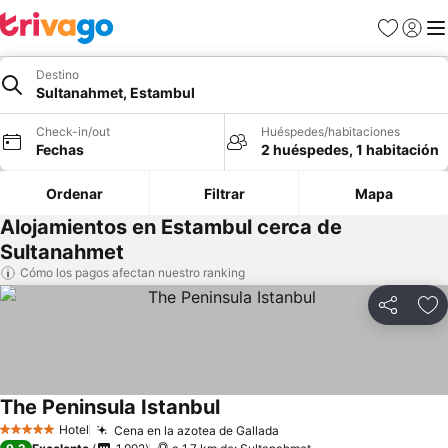
Favoritos
Iniciar 
Me
Destino
Sultanahmet, Estambul
Check-in/out
Huéspedes/habitaciones
Fechas
2 huéspedes, 1 habitación
Ordenar
Filtrar
Mapa
Alojamientos en Estambul cerca de
Sultanahmet
Cómo los pagos afectan nuestro ranking
Compartir
Ag
The Peninsula Istanbul
Hotel
Cena en la azotea de Gallada
5 Estrellas