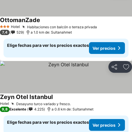
OttomanZade
Hotel
Habitaciones con balcón o terraza privada
3 Estrellas
7,4
529
a 1.0 km de: Sultanahmet
Elige fechas para ver los precios exactos
Ver precios
Compartir
Ag
Zeyn Otel Istanbul
Hotel
Desayuno turco variado y fresco.
9,8
Excelente
4.225
a 0.6 km de: Sultanahmet
Elige fechas para ver los precios exactos
Ver precios