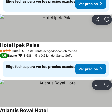
Elige fechas para ver los precios exactos
Ver precios
Compartir
Ag
Hotel Ipek Palas
Hotel
Restaurante acogedor con chimenea
4 Estrellas
7,5
Bueno
3.688
a 0.6 km de: Santa Sofía
Elige fechas para ver los precios exactos
Ver precios
Compartir
Ag
Atlantis Royal Hotel