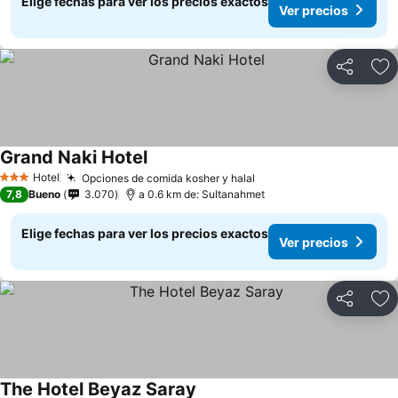
Elige fechas para ver los precios exactos
Ver precios
Compartir
Ag
Grand Naki Hotel
Hotel
Opciones de comida kosher y halal
3 Estrellas
7,8
Bueno
3.070
a 0.6 km de: Sultanahmet
Elige fechas para ver los precios exactos
Ver precios
Compartir
Ag
The Hotel Beyaz Saray