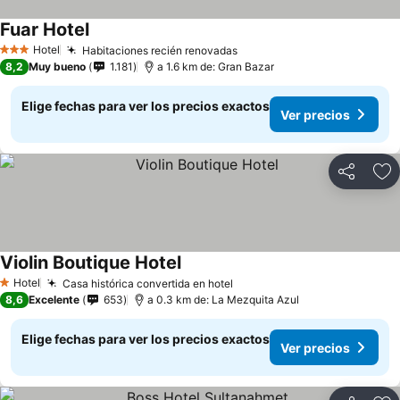
Fuar Hotel
Hotel
Habitaciones recién renovadas
3 Estrellas
8,2
Muy bueno
1.181
a 1.6 km de: Gran Bazar
Elige fechas para ver los precios exactos
Ver precios
Compartir
Ag
Violin Boutique Hotel
Hotel
Casa histórica convertida en hotel
1 Estrellas
8,6
Excelente
653
a 0.3 km de: La Mezquita Azul
Elige fechas para ver los precios exactos
Ver precios