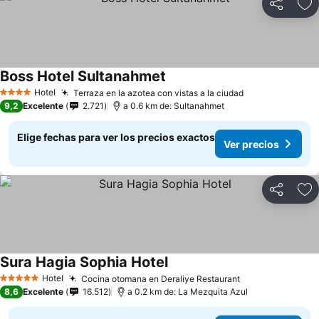
Compartir
Ag
Boss Hotel Sultanahmet
Hotel
Terraza en la azotea con vistas a la ciudad
4 Estrellas
9,2
Excelente
2.721
a 0.6 km de: Sultanahmet
Elige fechas para ver los precios exactos
Ver precios
Compartir
Ag
Sura Hagia Sophia Hotel
Hotel
Cocina otomana en Deraliye Restaurant
5 Estrellas
8,6
Excelente
16.512
a 0.2 km de: La Mezquita Azul