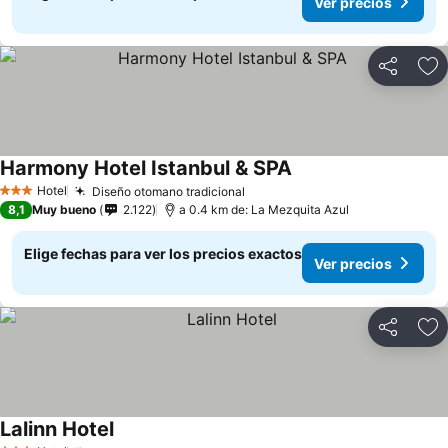
Ver precios
Compartir
Ag
Harmony Hotel Istanbul & SPA
Hotel
Diseño otomano tradicional
3 Estrellas
8,1
Muy bueno
2.122
a 0.4 km de: La Mezquita Azul
Elige fechas para ver los precios exactos
Ver precios
Compartir
Ag
Lalinn Hotel