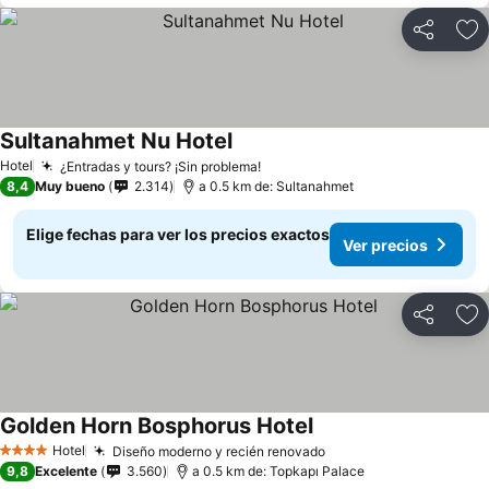
Compartir
Ag
Sultanahmet Nu Hotel
Hotel
¿Entradas y tours? ¡Sin problema!
8,4
Muy bueno
2.314
a 0.5 km de: Sultanahmet
Elige fechas para ver los precios exactos
Ver precios
Compartir
Ag
Golden Horn Bosphorus Hotel
Hotel
Diseño moderno y recién renovado
4 Estrellas
9,8
Excelente
3.560
a 0.5 km de: Topkapı Palace