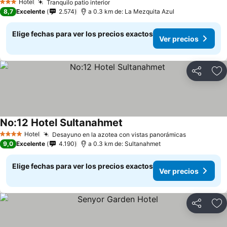
Hotel
Tranquilo patio interior
3 Estrellas
8,7
Excelente
2.574
a 0.3 km de: La Mezquita Azul
Elige fechas para ver los precios exactos
Ver precios
Compartir
Ag
No:12 Hotel Sultanahmet
Hotel
Desayuno en la azotea con vistas panorámicas
4 Estrellas
9,0
Excelente
4.190
a 0.3 km de: Sultanahmet
Elige fechas para ver los precios exactos
Ver precios
Compartir
Ag