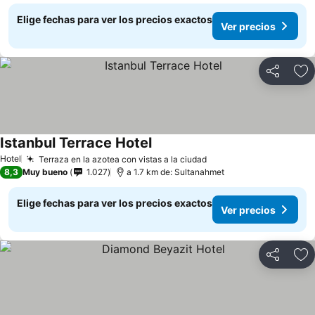
Elige fechas para ver los precios exactos
Ver precios
Compartir
Ag
Istanbul Terrace Hotel
Hotel
Terraza en la azotea con vistas a la ciudad
8,3
Muy bueno
1.027
a 1.7 km de: Sultanahmet
Elige fechas para ver los precios exactos
Ver precios
Compartir
Ag