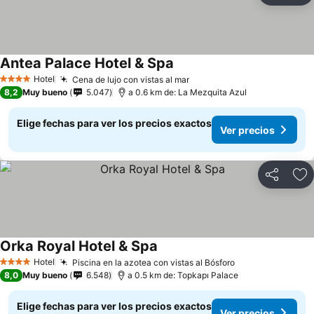
Antea Palace Hotel & Spa
Hotel
Cena de lujo con vistas al mar
4 Estrellas
8,2
Muy bueno
5.047
a 0.6 km de: La Mezquita Azul
Elige fechas para ver los precios exactos
Ver precios
Compartir
Ag
Orka Royal Hotel & Spa
Hotel
Piscina en la azotea con vistas al Bósforo
4 Estrellas
8,0
Muy bueno
6.548
a 0.5 km de: Topkapı Palace
Elige fechas para ver los precios exactos
Ver precios