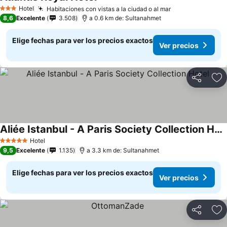
Hotel
Habitaciones con vistas a la ciudad o al mar
3 Estrellas
8,6
Excelente
3.508
a 0.6 km de: Sultanahmet
Elige fechas para ver los precios exactos
Ver precios
Compartir
Ag
Aliée Istanbul - A Paris Society Collection Hotel
Hotel
5 Estrellas
9,5
Excelente
1.135
a 3.3 km de: Sultanahmet
Elige fechas para ver los precios exactos
Ver precios
Compartir
Ag