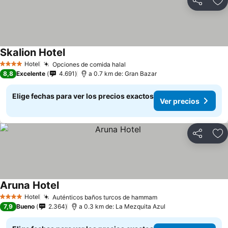
Compartir
Ag
Skalion Hotel
Hotel
Opciones de comida halal
4 Estrellas
8,8
Excelente
4.691
a 0.7 km de: Gran Bazar
Elige fechas para ver los precios exactos
Ver precios
Compartir
Ag
Aruna Hotel
Hotel
Auténticos baños turcos de hammam
4 Estrellas
7,9
Bueno
2.364
a 0.3 km de: La Mezquita Azul