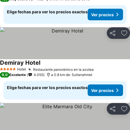
Elige fechas para ver los precios exactos
Ver precios
Compartir
Ag
Demiray Hotel
Hotel
Restaurante panorámico en la azotea
5 Estrellas
9,0
Excelente
4.055
a 0.8 km de: Sultanahmet
Elige fechas para ver los precios exactos
Ver precios
Compartir
Ag