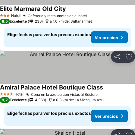
Elite Marmara Old City
Hotel
Cafetería y restaurantes en el hotel
3 Estrellas
8,5
Excelente
236
a 1.0 km de: Sultanahmet
Elige fechas para ver los precios exactos
Ver precios
Compartir
Ag
Amiral Palace Hotel Boutique Class
Hotel
Cena en la azotea con vistas al Bósforo
4 Estrellas
9,2
Excelente
4.369
a 0.3 km de: La Mezquita Azul
Elige fechas para ver los precios exactos
Ver precios