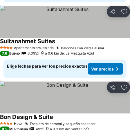
Compartir
Ag
Sultanahmet Suites
Apartamento amueblado
Balcones con vistas al mar
4 Estrellas
7,6
Bueno
3.095
a 0.6 km de: La Mezquita Azul
Elige fechas para ver los precios exactos
Ver precios
Compartir
Ag
Bon Design & Suite
Hotel
Escalera de caracol y pequeño ascensor
4 Estrellas
8,2
Muy bueno
492
a 0.3 km de: Santa Sofía