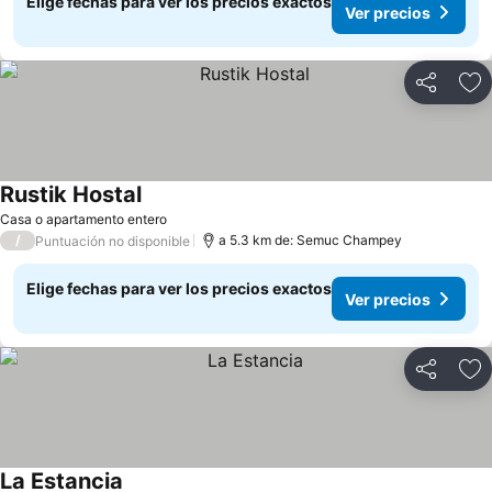
Elige fechas para ver los precios exactos
Ver precios
Compartir
Ag
Rustik Hostal
Ver precios
Casa o apartamento entero
/
a 5.3 km de: Semuc Champey
Puntuación no disponible
Elige fechas para ver los precios exactos
Ver precios
Compartir
Ag
La Estancia