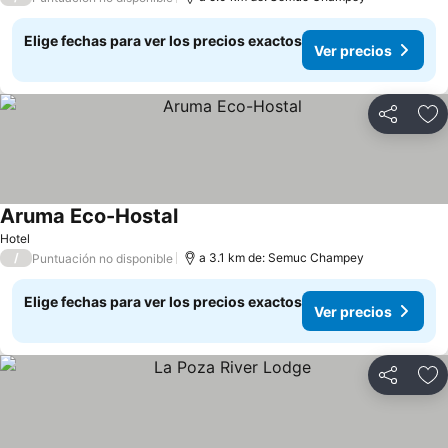
Elige fechas para ver los precios exactos
Ver precios
Compartir
Ag
Aruma Eco-Hostal
Ver precios
Hotel
/
a 3.1 km de: Semuc Champey
Puntuación no disponible
Elige fechas para ver los precios exactos
Ver precios
Compartir
Ag