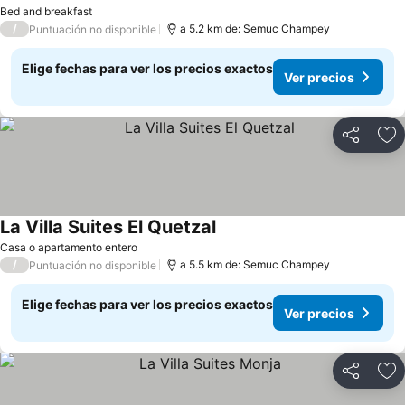
Ver precios
Bed and breakfast
/
a 5.2 km de: Semuc Champey
Puntuación no disponible
Elige fechas para ver los precios exactos
Ver precios
Compartir
Ag
La Villa Suites El Quetzal
Ver precios
Casa o apartamento entero
/
a 5.5 km de: Semuc Champey
Puntuación no disponible
Elige fechas para ver los precios exactos
Ver precios
Compartir
Ag