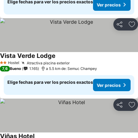
Elige fechas para ver los precios exactos
Ver precios
Compartir
Ag
Vista Verde Lodge
Ver precios
Hostel
Atractiva piscina exterior
Ver precios
2 Estrellas
7,6
Bueno
1.165
a 5.5 km de: Semuc Champey
Elige fechas para ver los precios exactos
Ver precios
Compartir
Ag
Viñas Hotel