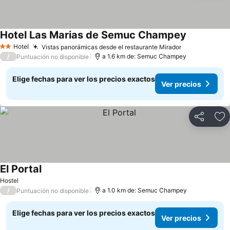
Hotel Las Marias de Semuc Champey
Ver precios
Hotel
Vistas panorámicas desde el restaurante Mirador
Ver precios
2 Estrellas
/
a 1.6 km de: Semuc Champey
Puntuación no disponible
Elige fechas para ver los precios exactos
Ver precios
Compartir
Ag
El Portal
Ver precios
Hostel
/
a 1.0 km de: Semuc Champey
Puntuación no disponible
Elige fechas para ver los precios exactos
Ver precios