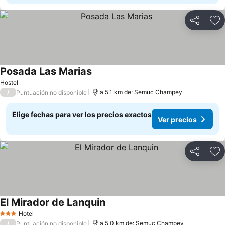
Compartir
Ag
Posada Las Marias
Ver precios
Hostel
/
a 5.1 km de: Semuc Champey
Puntuación no disponible
Elige fechas para ver los precios exactos
Ver precios
Compartir
Ag
El Mirador de Lanquin
Ver precios
Hotel
3 Estrellas
/
a 5.0 km de: Semuc Champey
Puntuación no disponible