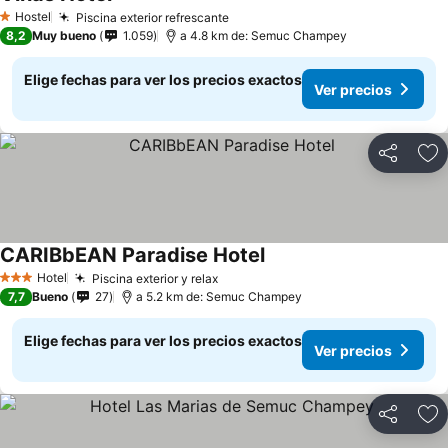
Ver precios
Hostel
Piscina exterior refrescante
Ver precios
1 Estrellas
8,2
Muy bueno
1.059
a 4.8 km de: Semuc Champey
Elige fechas para ver los precios exactos
Ver precios
Compartir
Ag
CARIBbEAN Paradise Hotel
Ver precios
Hotel
Piscina exterior y relax
Ver precios
3 Estrellas
7,7
Bueno
27
a 5.2 km de: Semuc Champey
Elige fechas para ver los precios exactos
Ver precios
Compartir
Ag