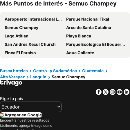
Más Puntos de Interés - Semuc Champey
Aeropuerto Internacional La Aurora
Parque Nacional Tikal
Semuc Champey
Arco de Santa Catalina
Lago Atitlan
Playa Blanca
San Andrés Xecul Church
Parque Ecológico El Boquerón
Finca El Paraíso
Agua Caliente
Parque Arqueológico Quiriguá
De San Felipe de Lara
Parque Nacional Cerro Azul Meámbar
Palacio Nacional de la Cultura
Busca hoteles
Centro- y Sudamérica
Guatemala
Alta Verapaz
Lanquín
Semuc Champey
Centro Cultural Miguel Ángel Asturias
Museo Nacional de Historia Natural Jorge A Ibarra
Jardín Botánico ciudad de Guatemala
Hacienda Nueva Country Club
Facebook
Twitter
Insta
Yo
Petapa
Cañón de Río Dulce
Elige tu país
Biotopo Chocón Machacas
Siete Altares
Danzas garífunas
Maya archaeological site Caracol
Agregar en Google
Casablanca
Parque Ecológico Infantil San Ignacio
Encuentra nuestros resultados
fácilmente: agrega trivago como
La Antigua Galeria de Arte
Biotopo Cerro Cahuí