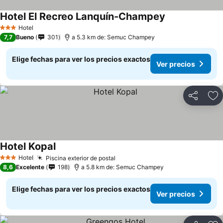
Hotel El Recreo Lanquín-Champey
Ver precios
Hotel
3 Estrellas
7,7
Bueno
301
a 5.3 km de: Semuc Champey
Elige fechas para ver los precios exactos
Ver precios
Compartir
Ag
Hotel Kopal
Ver precios
Hotel
Piscina exterior de postal
Ver precios
3 Estrellas
8,6
Excelente
198
a 5.8 km de: Semuc Champey
Elige fechas para ver los precios exactos
Ver precios