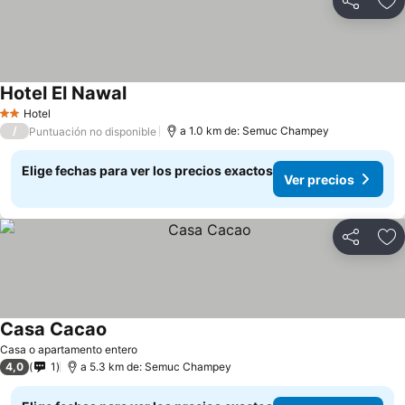
Compartir
Ag
Hotel El Nawal
Ver precios
Hotel
2 Estrellas
/
a 1.0 km de: Semuc Champey
Puntuación no disponible
Elige fechas para ver los precios exactos
Ver precios
Compartir
Ag
Casa Cacao
Ver precios
Casa o apartamento entero
4,0
1
a 5.3 km de: Semuc Champey