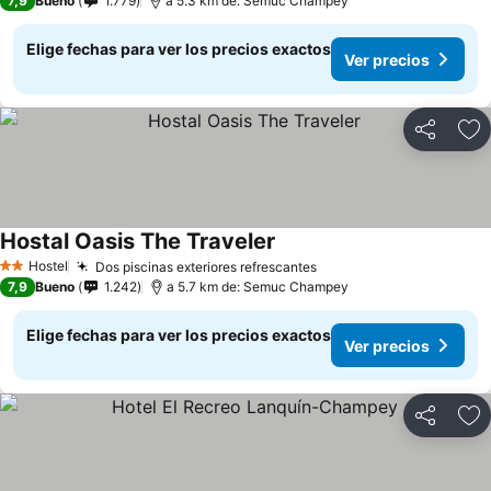
7,9
Bueno
1.779
a 5.3 km de: Semuc Champey
Elige fechas para ver los precios exactos
Ver precios
Compartir
Ag
Hostal Oasis The Traveler
Ver precios
Hostel
Dos piscinas exteriores refrescantes
Ver precios
2 Estrellas
7,9
Bueno
1.242
a 5.7 km de: Semuc Champey
Elige fechas para ver los precios exactos
Ver precios
Compartir
Ag