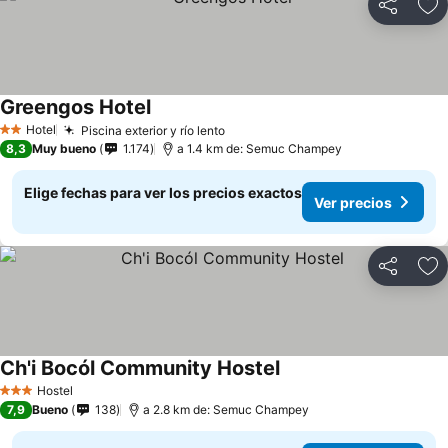
Compartir
Ag
Greengos Hotel
Ver precios
Hotel
Piscina exterior y río lento
Ver precios
2 Estrellas
8,3
Muy bueno
1.174
a 1.4 km de: Semuc Champey
Elige fechas para ver los precios exactos
Ver precios
Compartir
Ag
Ch'i Bocól Community Hostel
Ver precios
Hostel
3 Estrellas
7,9
Bueno
138
a 2.8 km de: Semuc Champey