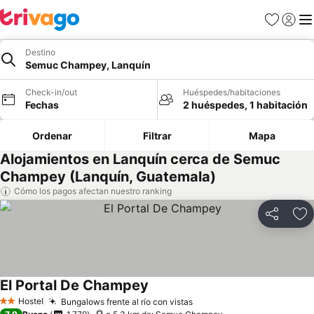
Favoritos
Iniciar 
Me
Destino
Semuc Champey, Lanquín
Check-in/out
Huéspedes/habitaciones
Fechas
2 huéspedes, 1 habitación
Ordenar
Filtrar
Mapa
Alojamientos en Lanquín cerca de Semuc
Champey (Lanquín, Guatemala)
Cómo los pagos afectan nuestro ranking
Compartir
Ag
El Portal De Champey
Ver precios
Hostel
Bungalows frente al río con vistas
Ver precios
2 Estrellas