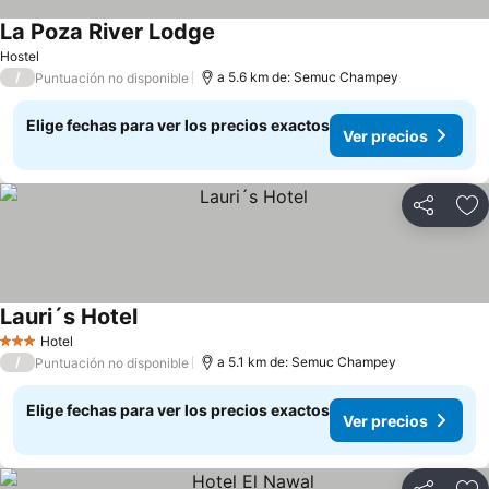
La Poza River Lodge
Ver precios
Hostel
/
a 5.6 km de: Semuc Champey
Puntuación no disponible
Elige fechas para ver los precios exactos
Ver precios
Compartir
Ag
Lauri´s Hotel
Ver precios
Hotel
3 Estrellas
/
a 5.1 km de: Semuc Champey
Puntuación no disponible
Elige fechas para ver los precios exactos
Ver precios