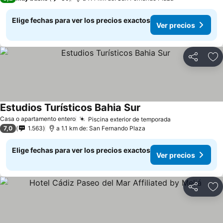
Elige fechas para ver los precios exactos
Ver precios
Compartir
Ag
Estudios Turísticos Bahia Sur
Casa o apartamento entero
Piscina exterior de temporada
7,0
1.563
a 1.1 km de: San Fernando Plaza
Elige fechas para ver los precios exactos
Ver precios
Compartir
Ag