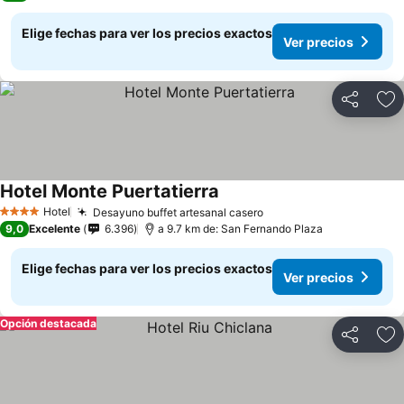
Elige fechas para ver los precios exactos
Ver precios
Compartir
Ag
Hotel Monte Puertatierra
Hotel
Desayuno buffet artesanal casero
4 Estrellas
9,0
Excelente
6.396
a 9.7 km de: San Fernando Plaza
Elige fechas para ver los precios exactos
Ver precios
Opción destacada
Compartir
Ag