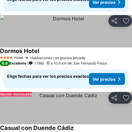
Ver precios
Compartir
Ag
Dormos Hotel
Hotel
Habitaciones con piscina privada
4 Estrellas
8,8
Excelente
1.766
a 10.6 km de: San Fernando Plaza
Elige fechas para ver los precios exactos
Ver precios
Opción destacada
Compartir
Ag
Casual con Duende Cádiz