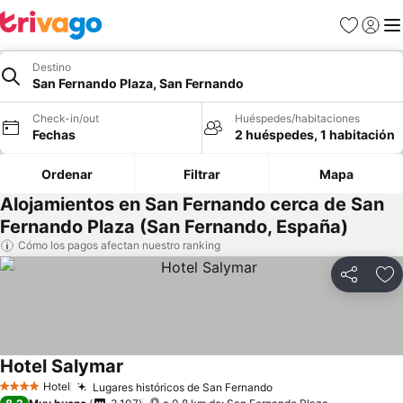
Favoritos
Iniciar 
Me
Destino
San Fernando Plaza, San Fernando
Check-in/out
Huéspedes/habitaciones
Fechas
2 huéspedes, 1 habitación
Ordenar
Filtrar
Mapa
Alojamientos en San Fernando cerca de San
Fernando Plaza (San Fernando, España)
Cómo los pagos afectan nuestro ranking
Compartir
Ag
Hotel Salymar
Hotel
Lugares históricos de San Fernando
4 Estrellas