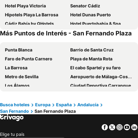
Hotel Playa Victoria
Senator Cádiz
Hipotels Playa La Barrosa
Hotel Dunas Puerto
Cádiz Bahía by QHotels
Hotel Puertobahia & Spa
Más Puntos de Interés - San Fernando Plaza
Occidental Cádiz
Vincci Costa Golf
Gran Hotel Ciudad Del Sur
Hipotels Barrosa Park
Punta Blanca
Barrio de Santa Cruz
Apartamentos Soho Boutique
Crisol Chiclana
Faro de Punta Carnero
Playa de Manta Rota
Casual con Duende Cádiz
Parador de Cádiz
La Barrosa
El cabo Spartel y su faro
Sercotel Puerto de Santa María
Hotel Regio Cadiz
Metro de Sevilla
Aeropuerto de Málaga-Costa del Sol
Iberostar Waves Royal Andalus
Valentin Sancti Petri
Los Álamos
Ciudad Deportiva Carranque
Hotel Balneario de Chiclana
Hotel Cortijo Los Gallos
Centro Comercial Málaga Plaza
Playa de la Caleta
Soho Boutique Columela
Hotel Alquimia Cadiz
Matalascañas
Plaza de Toros la Maestranza
Hotel Las Canteras de Puerto Real
Hotel Boutique Convento Cádiz
Busca hoteles
Europa
España
Andalucía
San Fernando
San Fernando Plaza
San Bartolomé
Sacha
Palacio de Sancti Petri, a Gran Meliá - The Leading Hotels of the World
Hotel Marisma Sancti Petri
Isla Mágica
Este-Alcosa-Torreblanca
Hotel de Francia y París
Aldiana Club Andalusien
Facebook
Twitter
Insta
Yo
Aeropuerto de Sevilla
Marbella
ALEGRIA Bodega Real
Boutique Hotel OLOM
Elige tu país