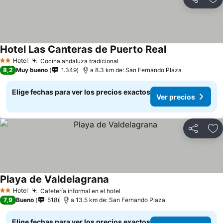
Compartir
Ag
Hotel Las Canteras de Puerto Real
Hotel
Cocina andaluza tradicional
2 Estrellas
8,2
Muy bueno
1.349
a 8.3 km de: San Fernando Plaza
Elige fechas para ver los precios exactos
Ver precios
Compartir
Ag
Playa de Valdelagrana
Hotel
Cafetería informal en el hotel
2 Estrellas
7,9
Bueno
518
a 13.5 km de: San Fernando Plaza
Elige fechas para ver los precios exactos