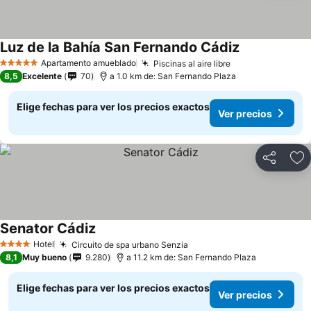
Luz de la Bahía San Fernando Cádiz
Apartamento amueblado
Piscinas al aire libre
5 Estrellas
8,5
Excelente
70
a 1.0 km de: San Fernando Plaza
Elige fechas para ver los precios exactos
Ver precios
Compartir
Ag
Senator Cádiz
Hotel
Circuito de spa urbano Senzia
4 Estrellas
8,1
Muy bueno
9.280
a 11.2 km de: San Fernando Plaza
Elige fechas para ver los precios exactos
Ver precios