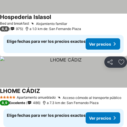
Hospederia Islasol
Bed and breakfast
Alojamiento familiar
6,8
975
a 1.0 km de: San Fernando Plaza
Elige fechas para ver los precios exactos
Ver precios
Compartir
Ag
LHOME CÁDIZ
Apartamento amueblado
Acceso cómodo al transporte público
5 Estrellas
8,9
Excelente
486
a 7.3 km de: San Fernando Plaza
Elige fechas para ver los precios exactos
Ver precios