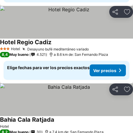
Compartir
Ag
Hotel Regio Cadiz
Hotel
Desayuno bufé mediterráneo variado
3 Estrellas
8,4
Muy bueno
4.521
a 8.6 km de: San Fernando Plaza
Elige fechas para ver los precios exactos
Ver precios
Compartir
Ag
Bahia Cala Ratjada
Hotel
8,2
Muy bueno
30
a 7.4 km de: San Fernando Plaza