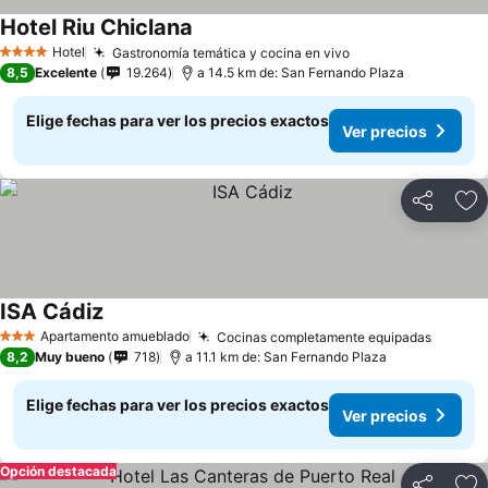
Hotel Riu Chiclana
Hotel
Gastronomía temática y cocina en vivo
4 Estrellas
8,5
Excelente
19.264
a 14.5 km de: San Fernando Plaza
Elige fechas para ver los precios exactos
Ver precios
Compartir
Ag
ISA Cádiz
Apartamento amueblado
Cocinas completamente equipadas
3 Estrellas
8,2
Muy bueno
718
a 11.1 km de: San Fernando Plaza
Elige fechas para ver los precios exactos
Ver precios
Opción destacada