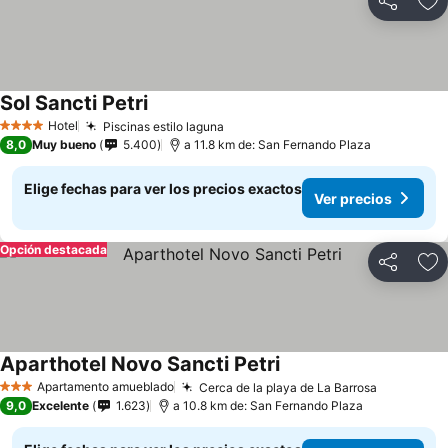
Compartir
Ag
Sol Sancti Petri
Hotel
Piscinas estilo laguna
4 Estrellas
8,0
Muy bueno
5.400
a 11.8 km de: San Fernando Plaza
Elige fechas para ver los precios exactos
Ver precios
Opción destacada
Compartir
Ag
Aparthotel Novo Sancti Petri
Apartamento amueblado
Cerca de la playa de La Barrosa
3 Estrellas
9,0
Excelente
1.623
a 10.8 km de: San Fernando Plaza