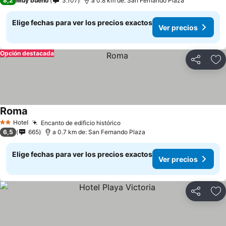
8,2
Muy bueno
3.107
a 0.8 km de: San Fernando Plaza
Elige fechas para ver los precios exactos
Ver precios
Opción destacada
Compartir
Ag
Roma
Hotel
Encanto de edificio histórico
2 Estrellas
6,5
665
a 0.7 km de: San Fernando Plaza
Elige fechas para ver los precios exactos
Ver precios
Compartir
Ag