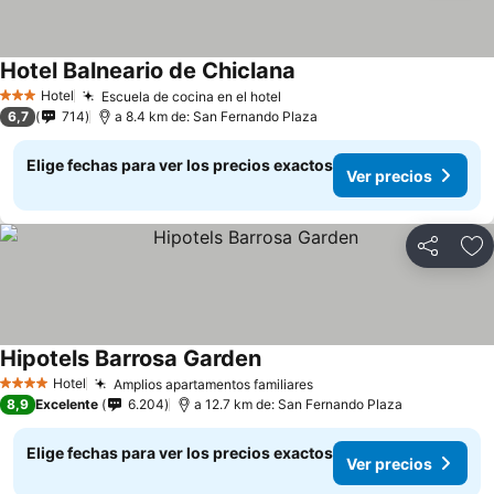
Hotel Balneario de Chiclana
Hotel
Escuela de cocina en el hotel
3 Estrellas
6,7
714
a 8.4 km de: San Fernando Plaza
Elige fechas para ver los precios exactos
Ver precios
Compartir
Ag
Hipotels Barrosa Garden
Hotel
Amplios apartamentos familiares
4 Estrellas
8,9
Excelente
6.204
a 12.7 km de: San Fernando Plaza
Elige fechas para ver los precios exactos
Ver precios