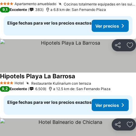
Apartamento amueblado
Cocinas totalmente equipadas en las suites
4 Estrellas
9,1
Excelente
383
a 6.8 km de: San Fernando Plaza
Elige fechas para ver los precios exactos
Ver precios
Compartir
Ag
Hipotels Playa La Barrosa
Hotel
Restaurante Kulinarium con terraza
4 Estrellas
9,2
Excelente
6.509
a 12.5 km de: San Fernando Plaza
Elige fechas para ver los precios exactos
Ver precios
Compartir
Ag