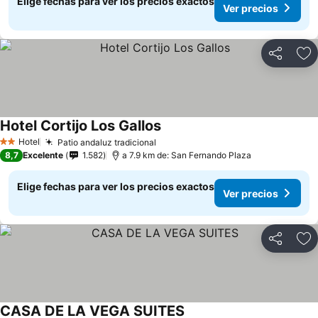
Elige fechas para ver los precios exactos
Ver precios
Compartir
Ag
Hotel Cortijo Los Gallos
Hotel
Patio andaluz tradicional
2 Estrellas
8,7
Excelente
1.582
a 7.9 km de: San Fernando Plaza
Elige fechas para ver los precios exactos
Ver precios
Compartir
Ag
CASA DE LA VEGA SUITES