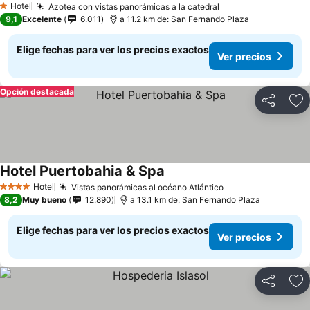
Hotel
Azotea con vistas panorámicas a la catedral
1 Estrellas
9,1
Excelente
6.011
a 11.2 km de: San Fernando Plaza
Elige fechas para ver los precios exactos
Ver precios
Opción destacada
Compartir
Ag
Hotel Puertobahia & Spa
Hotel
Vistas panorámicas al océano Atlántico
4 Estrellas
8,2
Muy bueno
12.890
a 13.1 km de: San Fernando Plaza
Elige fechas para ver los precios exactos
Ver precios
Compartir
Ag