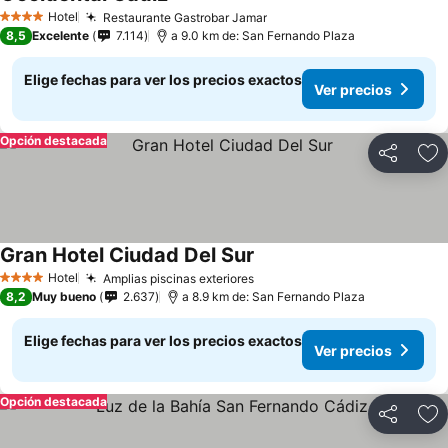
Hotel
Restaurante Gastrobar Jamar
4 Estrellas
8,5
Excelente
7.114
a 9.0 km de: San Fernando Plaza
Elige fechas para ver los precios exactos
Ver precios
Opción destacada
Compartir
Ag
Gran Hotel Ciudad Del Sur
Hotel
Amplias piscinas exteriores
4 Estrellas
8,2
Muy bueno
2.637
a 8.9 km de: San Fernando Plaza
Elige fechas para ver los precios exactos
Ver precios
Opción destacada
Compartir
Ag