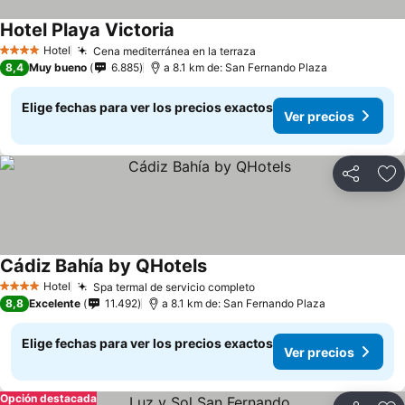
Hotel Playa Victoria
Hotel
Cena mediterránea en la terraza
4 Estrellas
8,4
Muy bueno
6.885
a 8.1 km de: San Fernando Plaza
Elige fechas para ver los precios exactos
Ver precios
Compartir
Ag
Cádiz Bahía by QHotels
Hotel
Spa termal de servicio completo
4 Estrellas
8,8
Excelente
11.492
a 8.1 km de: San Fernando Plaza
Elige fechas para ver los precios exactos
Ver precios
Opción destacada