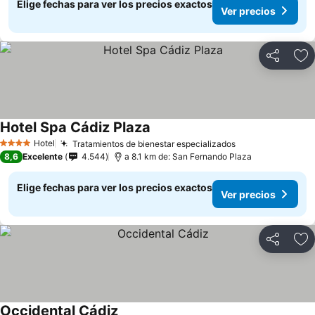
Elige fechas para ver los precios exactos
Ver precios
Compartir
Ag
Hotel Spa Cádiz Plaza
Hotel
Tratamientos de bienestar especializados
4 Estrellas
8,6
Excelente
4.544
a 8.1 km de: San Fernando Plaza
Elige fechas para ver los precios exactos
Ver precios
Compartir
Ag
Occidental Cádiz