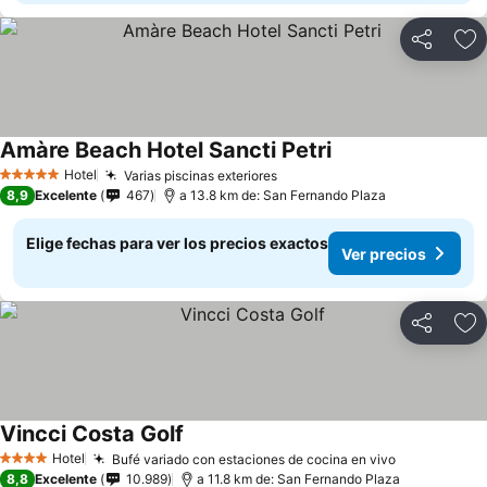
Compartir
Ag
Amàre Beach Hotel Sancti Petri
Hotel
Varias piscinas exteriores
5 Estrellas
8,9
Excelente
467
a 13.8 km de: San Fernando Plaza
Elige fechas para ver los precios exactos
Ver precios
Compartir
Ag
Vincci Costa Golf
Hotel
Bufé variado con estaciones de cocina en vivo
4 Estrellas
8,8
Excelente
10.989
a 11.8 km de: San Fernando Plaza