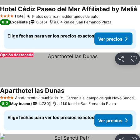
Hotel Cádiz Paseo del Mar Affiliated by Meliá
Hotel
Platos de arroz mediterráneos de autor
4 Estrellas
8,8
Excelente
6.515
a 8.4 km de: San Fernando Plaza
Elige fechas para ver los precios exactos
Ver precios
Opción destacada
Compartir
Ag
Aparthotel las Dunas
Apartamento amueblado
Cercanía al campo de golf Novo Sancti Petri
4 Estrellas
8,2
Muy bueno
4.730
a 11.9 km de: San Fernando Plaza
Elige fechas para ver los precios exactos
Ver precios