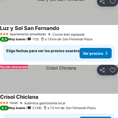
Compartir
Ag
Luz y Sol San Fernando
Apartamento amueblado
Cocina bien equipada
3 Estrellas
8,0
Muy bueno
113
a 1.9 km de: San Fernando Plaza
Elige fechas para ver los precios exactos
Ver precios
Opción destacada
Compartir
Ag
Crisol Chiclana
Hotel
Auténtica gastronomía local
3 Estrellas
8,2
Muy bueno
2.138
a 7.0 km de: San Fernando Plaza