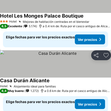
Hotel Les Monges Palace Boutique
Ver precios
Hotel
Mejoras de habitación centradas en el bienestar
Ver precios
3 Estrellas
8,5
Excelente
5.174
a 0.4 km de: Ruta por el casco antiguo de Alicant
Elige fechas para ver los precios exactos
Ver precios
Compartir
Ag
Casa Durán Alicante
Ver precios
Hotel
Alojamiento ideal para familias
Ver precios
8,4
Muy bueno
1.272
a 0.6 km de: Ruta por el casco antiguo de Alican
Elige fechas para ver los precios exactos
Ver precios