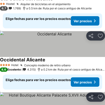
Ver precios
Hostel
Alquiler de bicicletas en el alojamiento
Ver precios
2 Estrellas
6,7
1.769
a 0.5 km de: Ruta por el casco antiguo de Alicante
Elige fechas para ver los precios exactos
Ver precios
Compartir
Ag
Occidental Alicante
Ver precios
Hotel
Concepto moderno de retiro urbano
Ver precios
4 Estrellas
8,6
Excelente
4.315
a 0.2 km de: Ruta por el casco antiguo de Alican
Elige fechas para ver los precios exactos
Ver precios
Compartir
Ag