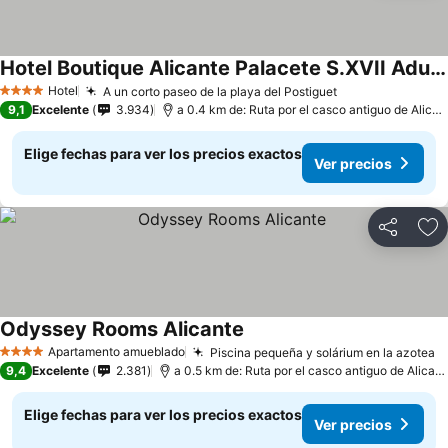
Hotel Boutique Alicante Palacete S.XVII Adults Only
Ver precios
Hotel
A un corto paseo de la playa del Postiguet
Ver precios
4 Estrellas
9,1
Excelente
3.934
a 0.4 km de: Ruta por el casco antiguo de Alican
Elige fechas para ver los precios exactos
Ver precios
Compartir
Ag
Odyssey Rooms Alicante
Ver precios
Apartamento amueblado
Piscina pequeña y solárium en la azotea
V
4 Estrellas
9,4
Excelente
2.381
a 0.5 km de: Ruta por el casco antiguo de Alicant
Elige fechas para ver los precios exactos
Ver precios