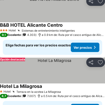
Compartir
Ag
B&B HOTEL Alicante Centro
Ver precios
Hotel
Sistemas de entretenimiento inteligentes
Ver precios
3 Estrellas
9,1
Excelente
4.303
a 0.9 km de: Ruta por el casco antiguo de Alican
Elige fechas para ver los precios exactos
Ver precios
Opción destacada
Compartir
Ag
Hotel La Milagrosa
Ver precios
Hotel
Terraza en la azotea La Milagrosa
Ver precios
1 Estrellas
8,7
Excelente
7.007
a 0.5 km de: Ruta por el casco antiguo de Alican