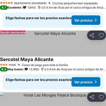
Ver precios
Apartamento amueblado
Cocinas pequeñas bien equipadas
Ver 
5 Estrellas
8,7
Excelente
1.844
a 0.4 km de: Ruta por el casco antiguo de Alican
Elige fechas para ver los precios exactos
Ver precios
Opción destacada
Compartir
Ag
Sercotel Maya Alicante
Ver precios
Hotel
Zonas de juego para toda la familia
Ver precios
3 Estrellas
8,3
Muy bueno
13.995
a 0.9 km de: Ruta por el casco antiguo de Alic
Elige fechas para ver los precios exactos
Ver precios
Compartir
Ag