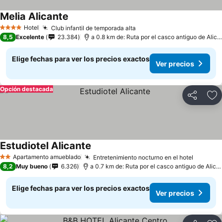
Melia Alicante
Ver precios
Hotel
Club infantil de temporada alta
Ver precios
4 Estrellas
8,5
Excelente
23.384
a 0.8 km de: Ruta por el casco antiguo de Alica
Elige fechas para ver los precios exactos
Ver precios
Opción destacada
Compartir
Ag
Estudiotel Alicante
Ver precios
Apartamento amueblado
Entretenimiento nocturno en el hotel
Ver pre
2 Estrellas
8,2
Muy bueno
6.326
a 0.7 km de: Ruta por el casco antiguo de Alica
Elige fechas para ver los precios exactos
Ver precios