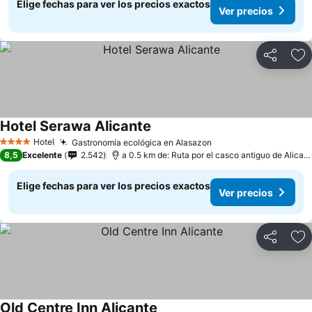
Elige fechas para ver los precios exactos
Ver precios
Compartir
Ag
Hotel Serawa Alicante
Ver precios
Hotel
Gastronomía ecológica en Alasazon
Ver precios
4 Estrellas
8,5
Excelente
2.542
a 0.5 km de: Ruta por el casco antiguo de Alican
Elige fechas para ver los precios exactos
Ver precios
Compartir
Ag
Old Centre Inn Alicante