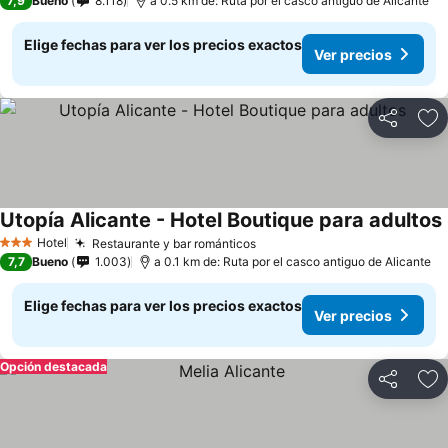
7,9
Bueno
8.118
a 0.5 km de: Ruta por el casco antiguo de Alicante
Elige fechas para ver los precios exactos
Ver precios
Compartir
Ag
Utopía Alicante - Hotel Boutique para adultos
Hotel
Restaurante y bar románticos
Ver precios
3 Estrellas
7,7
Bueno
1.003
a 0.1 km de: Ruta por el casco antiguo de Alicante
Elige fechas para ver los precios exactos
Ver precios
Opción destacada
Compartir
Ag