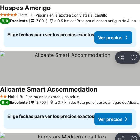
Hospes Amerigo
Ver precios
Hotel
Piscina en la azotea con vistas al castillo
Ver precios
5 Estrellas
9,0
Excelente
7.001
a 0.5 km de: Ruta por el casco antiguo de Alicant
Elige fechas para ver los precios exactos
Ver precios
Compartir
Ag
Alicante Smart Accommodation
Ver precios
Hotel
Piscina en la azotea y solárium
Ver precios
2 Estrellas
9,4
Excelente
2.707
a 0.7 km de: Ruta por el casco antiguo de Alican
Elige fechas para ver los precios exactos
Ver precios