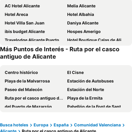
AC Hotel Alicante
Melia Alicante
Hotel Areca
Hotel Albahia
Hotel Villa San Juan
Daniya Alicante
ibis budget Alicante
Hospes Amerigo
Travelodge Alicante Puerto
Hotel Boutique Calas de Alicante
Más Puntos de Interés - Ruta por el casco
Sercotel Maya Alicante
AJ Gran Alacant by SH Hoteles
antiguo de Alicante
Hotel Polamar
Hotel La Familia Gallo Rojo
Hotel Bonalba Alicante
Hotel Port Elche
Centro histórico
El Cisne
Hotel Alicante Gran Sol Affiliated by Meliá
Port Hotel Alicante City & Beach
Playa de la Malvarrosa
Estación de Autobuses
Hotel Castilla Alicante
B&B HOTEL Alicante
Paseo del Malecón
Estación del Norte
INNSiDE by Meliá Alicante Porta Maris
Hotel La Milagrosa
Ruta por el casco antiguo de Alicante
Playa de la Ermita
ibis Alicante
Hotel Narcea
del Puerto de Mazarrón
Pabellón de la Font de Sant Lluís
Hotel Santa Pola
Eurostars Lucentum
Ciudad Universitaria
Estación de Autobuses
El Plantío Golf Resort
Eurostars Centrum Alicante
Varadero
Elda - Petrer
Busca hoteles
Europa
España
Comunidad Valenciana
Hotel Les Monges Palace Boutique
Hotel La City Estación
Alicante
Ruta por el casco antiguo de Alicante