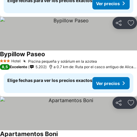
Elige fechas para ver los precios exactos
Ver precios
Compartir
Ag
Bypillow Paseo
Ver precios
Hotel
Piscina pequeña y solárium en la azotea
Ver precios
3 Estrellas
8,5
Excelente
5.202
a 0.7 km de: Ruta por el casco antiguo de Alican
Elige fechas para ver los precios exactos
Ver precios
Compartir
Ag
Apartamentos Boni