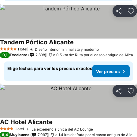
Compartir
Ag
Tandem Pórtico Alicante
Ver precios
Hotel
Diseño interior minimalista y moderno
Ver precios
5 Estrellas
9,1
Excelente
2.898
a 0.5 km de: Ruta por el casco antiguo de Alicant
Elige fechas para ver los precios exactos
Ver precios
Compartir
Ag
AC Hotel Alicante
Ver precios
Hotel
La experiencia única del AC Lounge
Ver precios
4 Estrellas
8,4
Muy bueno
7.097
a 1.4 km de: Ruta por el casco antiguo de Alican