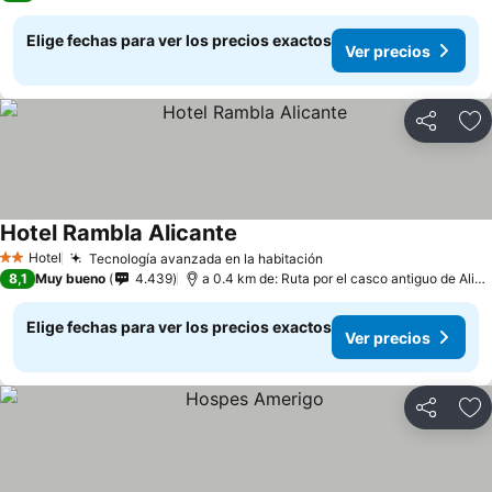
Elige fechas para ver los precios exactos
Ver precios
Compartir
Ag
Hotel Rambla Alicante
Ver precios
Hotel
Tecnología avanzada en la habitación
Ver precios
2 Estrellas
8,1
Muy bueno
4.439
a 0.4 km de: Ruta por el casco antiguo de Alica
Elige fechas para ver los precios exactos
Ver precios
Compartir
Ag