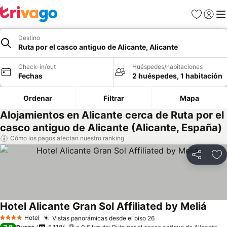
Favoritos
Iniciar 
Me
Destino
Ruta por el casco antiguo de Alicante, Alicante
Check-in/out
Huéspedes/habitaciones
Fechas
2 huéspedes, 1 habitación
Ordenar
Filtrar
Mapa
Alojamientos en Alicante cerca de Ruta por el
casco antiguo de Alicante (Alicante, España)
Cómo los pagos afectan nuestro ranking
Compartir
Ag
Hotel Alicante Gran Sol Affiliated by Meliá
Ver p
Hotel
Vistas panorámicas desde el piso 26
Ver precios
4 Estrellas