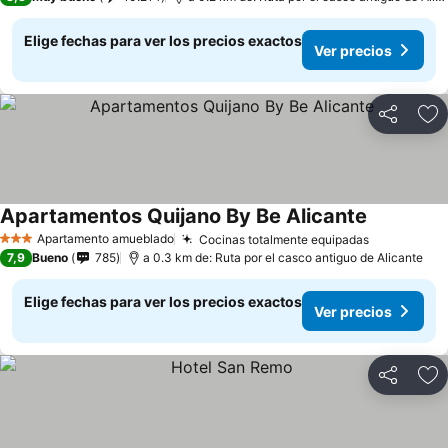
Elige fechas para ver los precios exactos
Ver precios
Compartir
Ag
Apartamentos Quijano By Be Alicante
Ver precio
Apartamento amueblado
Cocinas totalmente equipadas
Ver precio
3 Estrellas
7,9
Bueno
785
a 0.3 km de: Ruta por el casco antiguo de Alicante
Elige fechas para ver los precios exactos
Ver precios
Compartir
Ag