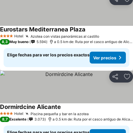
Compartir
Ag
Eurostars Mediterranea Plaza
Ver precios
Hotel
Azotea con vistas panorámicas al castillo
Ver precios
4 Estrellas
8,3
Muy bueno
5.594
a 0.5 km de: Ruta por el casco antiguo de Alica
Elige fechas para ver los precios exactos
Ver precios
Compartir
Ag
Dormirdcine Alicante
Ver precios
Hotel
Piscina pequeña y bar en la azotea
Ver precios
4 Estrellas
8,7
Excelente
3.073
a 0.5 km de: Ruta por el casco antiguo de Alican
Elige fechas para ver los precios exactos