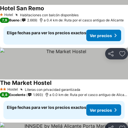
Hotel San Remo
Ver precios
Hotel
Habitaciones con balcón disponibles
Ver precios
1 Estrellas
7,9
Bueno
2.669
a 0.4 km de: Ruta por el casco antiguo de Alicante
Elige fechas para ver los precios exactos
Ver precios
Compartir
Ag
The Market Hostel
Ver precios
Hostel
Literas con privacidad garantizada
Ver precios
2 Estrellas
8,8
Excelente
1.993
a 0.0 km de: Ruta por el casco antiguo de Alicant
Elige fechas para ver los precios exactos
Ver precios