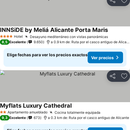
Compartir
Ag
INNSiDE by Meliá Alicante Porta Maris
Ver preci
Hotel
Desayuno mediterráneo con vistas panorámicas
Ver preci
4 Estrellas
8,5
Excelente
9.650
a 0.9 km de: Ruta por el casco antiguo de Alican
Elige fechas para ver los precios exactos
Ver precios
Compartir
Ag
Myflats Luxury Cathedral
Ver precios
Apartamento amueblado
Cocina totalmente equipada
Ver precios
2 Estrellas
9,3
Excelente
673
a 0.3 km de: Ruta por el casco antiguo de Alicante