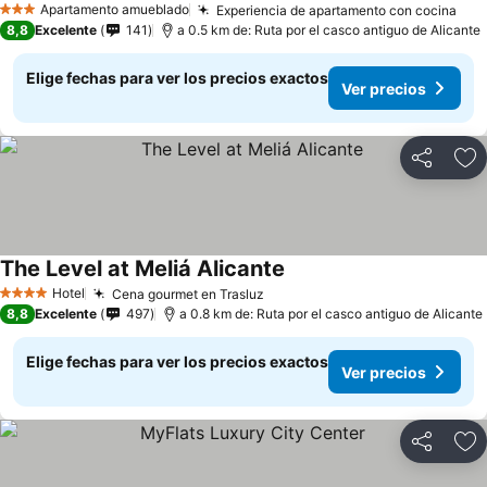
Apartamento amueblado
Experiencia de apartamento con cocina
Ver
3 Estrellas
8,8
Excelente
141
a 0.5 km de: Ruta por el casco antiguo de Alicante
Elige fechas para ver los precios exactos
Ver precios
Compartir
Ag
The Level at Meliá Alicante
Ver precios
Hotel
Cena gourmet en Trasluz
Ver precios
4 Estrellas
8,8
Excelente
497
a 0.8 km de: Ruta por el casco antiguo de Alicante
Elige fechas para ver los precios exactos
Ver precios
Compartir
Ag