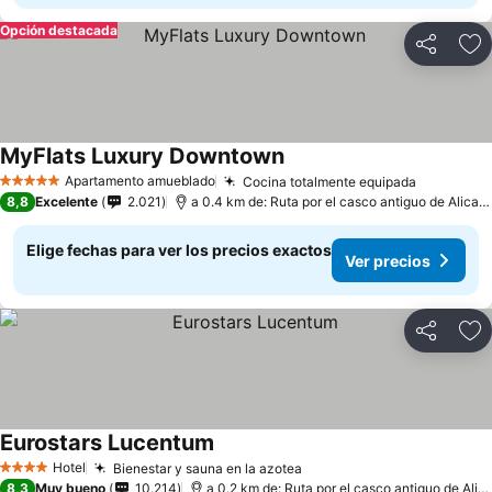
Opción destacada
Compartir
Ag
MyFlats Luxury Downtown
Ver precios
Apartamento amueblado
Cocina totalmente equipada
Ver prec
5 Estrellas
8,8
Excelente
2.021
a 0.4 km de: Ruta por el casco antiguo de Alican
Elige fechas para ver los precios exactos
Ver precios
Compartir
Ag
Eurostars Lucentum
Ver precios
Hotel
Bienestar y sauna en la azotea
Ver precios
4 Estrellas
8,3
Muy bueno
10.214
a 0.2 km de: Ruta por el casco antiguo de Alic