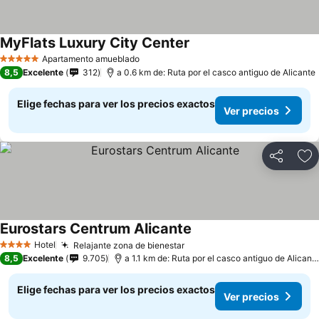
MyFlats Luxury City Center
Ver precios
Apartamento amueblado
5 Estrellas
8,5
Excelente
312
a 0.6 km de: Ruta por el casco antiguo de Alicante
Elige fechas para ver los precios exactos
Ver precios
Compartir
Ag
Eurostars Centrum Alicante
Ver precios
Hotel
Relajante zona de bienestar
Ver precios
4 Estrellas
8,5
Excelente
9.705
a 1.1 km de: Ruta por el casco antiguo de Alicant
Elige fechas para ver los precios exactos
Ver precios