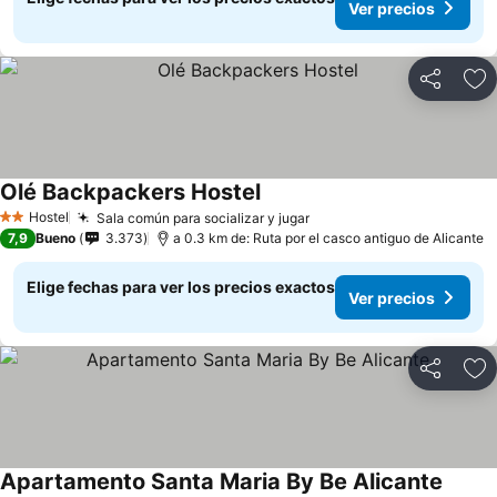
Ver precios
Compartir
Ag
Olé Backpackers Hostel
Ver precios
Hostel
Sala común para socializar y jugar
Ver precios
2 Estrellas
7,9
Bueno
3.373
a 0.3 km de: Ruta por el casco antiguo de Alicante
Elige fechas para ver los precios exactos
Ver precios
Compartir
Ag
Apartamento Santa Maria By Be Alicante
Ver pr