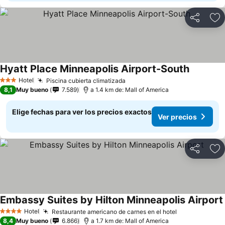
Compartir
Ag
Hyatt Place Minneapolis Airport-South
Hotel
Piscina cubierta climatizada
3 Estrellas
8,1
Muy bueno
7.589
a 1.4 km de: Mall of America
Elige fechas para ver los precios exactos
Ver precios
Compartir
Ag
Embassy Suites by Hilton Minneapolis Airport
Hotel
Restaurante americano de carnes en el hotel
4 Estrellas
8,4
Muy bueno
6.866
a 1.7 km de: Mall of America