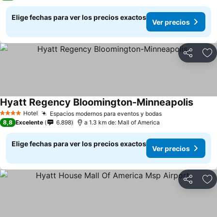
Elige fechas para ver los precios exactos
Ver precios
Compartir
Ag
Hyatt Regency Bloomington-Minneapolis
Hotel
Espacios modernos para eventos y bodas
4 Estrellas
8,8
Excelente
6.898
a 1.3 km de: Mall of America
Elige fechas para ver los precios exactos
Ver precios
Compartir
Ag