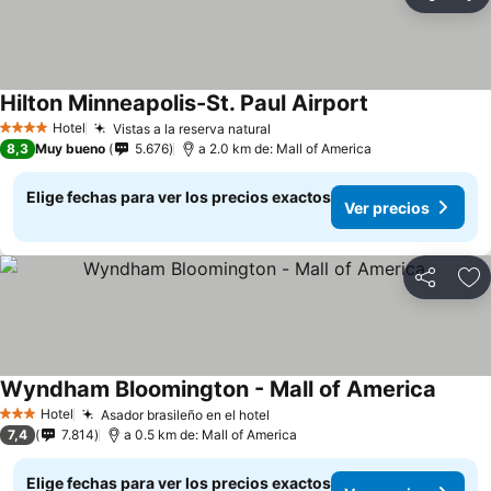
Compartir
Ag
Hilton Minneapolis-St. Paul Airport
Hotel
Vistas a la reserva natural
4 Estrellas
8,3
Muy bueno
5.676
a 2.0 km de: Mall of America
Elige fechas para ver los precios exactos
Ver precios
Compartir
Ag
Wyndham Bloomington - Mall of America
Hotel
Asador brasileño en el hotel
3 Estrellas
7,4
7.814
a 0.5 km de: Mall of America
Elige fechas para ver los precios exactos