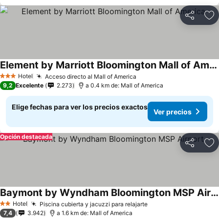
Compartir
Ag
Element by Marriott Bloomington Mall of America
Hotel
Acceso directo al Mall of America
3 Estrellas
9,2
Excelente
2.273
a 0.4 km de: Mall of America
Elige fechas para ver los precios exactos
Ver precios
Opción destacada
Compartir
Ag
Baymont by Wyndham Bloomington MSP Airport
Hotel
Piscina cubierta y jacuzzi para relajarte
2 Estrellas
7,4
3.942
a 1.6 km de: Mall of America