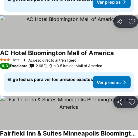
Ver precios
Compartir
Ag
AC Hotel Bloomington Mall of America
Hotel
Acceso directo al tren ligero
3 Estrellas
9,3
Excelente
2.682
a 0.5 km de: Mall of America
Elige fechas para ver los precios exactos
Ver precios
Compartir
Ag
Fairfield Inn & Suites Minneapolis Bloomington/Mall of America