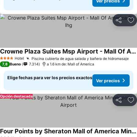
Ver precios
Compartir
Ag
Crowne Plaza Suites Msp Airport - Mall Of America By Ihg
Hotel
Piscina cubierta de agua salada y bañera de hidromasaje
4 Estrellas
7,8
Bueno
7.314
a 1.6 km de: Mall of America
Elige fechas para ver los precios exactos
Ver precios
Opción destacada
Compartir
Ag
Four Points by Sheraton Mall of America Minneapolis Airport