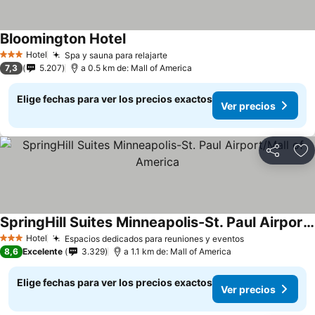
Bloomington Hotel
Hotel
Spa y sauna para relajarte
3 Estrellas
7,3
5.207
a 0.5 km de: Mall of America
Elige fechas para ver los precios exactos
Ver precios
Compartir
Ag
SpringHill Suites Minneapolis-St. Paul Airport/Mall of America
Hotel
Espacios dedicados para reuniones y eventos
3 Estrellas
8,6
Excelente
3.329
a 1.1 km de: Mall of America
Elige fechas para ver los precios exactos
Ver precios