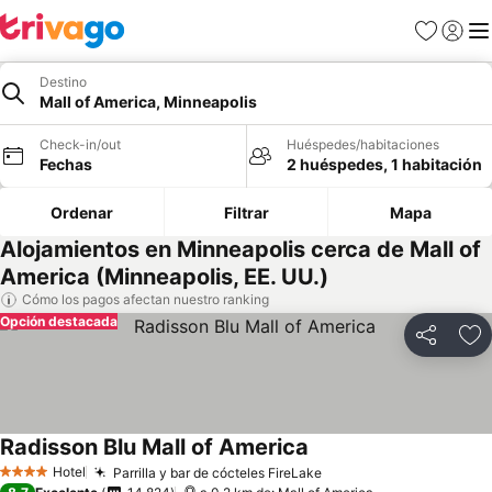
Favoritos
Iniciar 
Me
Destino
Mall of America, Minneapolis
Check-in/out
Huéspedes/habitaciones
Fechas
2 huéspedes, 1 habitación
Ordenar
Filtrar
Mapa
Alojamientos en Minneapolis cerca de Mall of
America (Minneapolis, EE. UU.)
Cómo los pagos afectan nuestro ranking
Opción destacada
Compartir
Ag
Radisson Blu Mall of America
Hotel
Parrilla y bar de cócteles FireLake
4 Estrellas