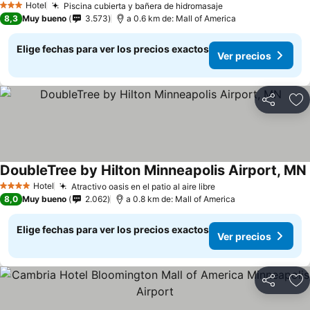
Hotel
Piscina cubierta y bañera de hidromasaje
3 Estrellas
8,3
Muy bueno
3.573
a 0.6 km de: Mall of America
Elige fechas para ver los precios exactos
Ver precios
Compartir
Ag
DoubleTree by Hilton Minneapolis Airport, MN
Hotel
Atractivo oasis en el patio al aire libre
4 Estrellas
8,0
Muy bueno
2.062
a 0.8 km de: Mall of America
Elige fechas para ver los precios exactos
Ver precios
Compartir
Ag