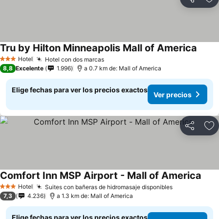
Compartir
Ag
Tru by Hilton Minneapolis Mall of America
Hotel
Hotel con dos marcas
3 Estrellas
8,8
Excelente
1.996
a 0.7 km de: Mall of America
Elige fechas para ver los precios exactos
Ver precios
Compartir
Ag
Comfort Inn MSP Airport - Mall of America
Hotel
Suites con bañeras de hidromasaje disponibles
3 Estrellas
7,3
4.236
a 1.3 km de: Mall of America
Elige fechas para ver los precios exactos