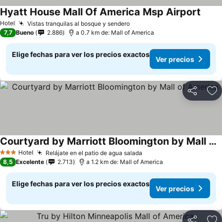
Hyatt House Mall Of America Msp Airport
Hotel
Vistas tranquilas al bosque y sendero
7,7
Bueno
2.886
a 0.7 km de: Mall of America
Elige fechas para ver los precios exactos
Ver precios
Compartir
Ag
Courtyard by Marriott Bloomington by Mall of America
Hotel
Relájate en el patio de agua salada
3 Estrellas
8,5
Excelente
2.713
a 1.2 km de: Mall of America
Elige fechas para ver los precios exactos
Ver precios