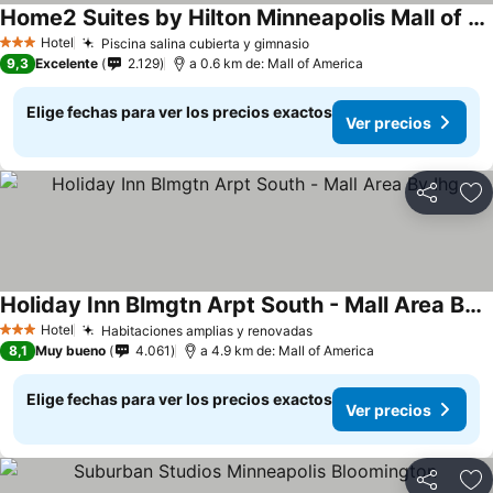
Home2 Suites by Hilton Minneapolis Mall of America
Hotel
Piscina salina cubierta y gimnasio
3 Estrellas
9,3
Excelente
2.129
a 0.6 km de: Mall of America
Elige fechas para ver los precios exactos
Ver precios
Compartir
Ag
Holiday Inn Blmgtn Arpt South - Mall Area By Ihg
Hotel
Habitaciones amplias y renovadas
3 Estrellas
8,1
Muy bueno
4.061
a 4.9 km de: Mall of America
Elige fechas para ver los precios exactos
Ver precios
Compartir
Ag