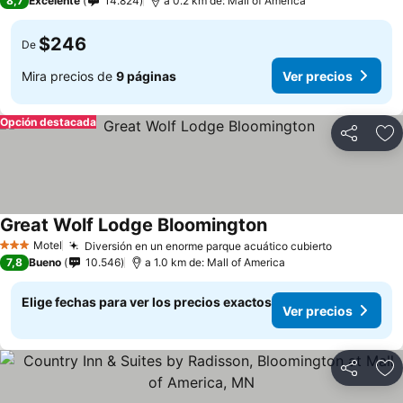
8,7
Excelente
14.824
a 0.2 km de: Mall of America
$246
De
Mira precios de
9 páginas
Ver precios
Opción destacada
Compartir
Ag
Great Wolf Lodge Bloomington
Motel
Diversión en un enorme parque acuático cubierto
3 Estrellas
7,8
Bueno
10.546
a 1.0 km de: Mall of America
Elige fechas para ver los precios exactos
Ver precios
Compartir
Ag