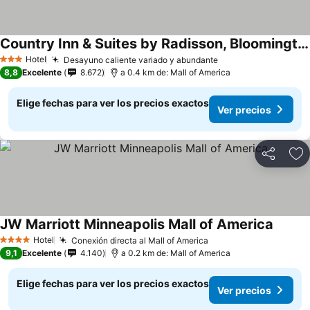
Country Inn & Suites by Radisson, Bloomington at Mall of America, MN
Hotel
Desayuno caliente variado y abundante
3 Estrellas
8,8
Excelente
8.672
a 0.4 km de: Mall of America
Elige fechas para ver los precios exactos
Ver precios
Compartir
Ag
JW Marriott Minneapolis Mall of America
Hotel
Conexión directa al Mall of America
4 Estrellas
9,1
Excelente
4.140
a 0.2 km de: Mall of America
Elige fechas para ver los precios exactos
Ver precios