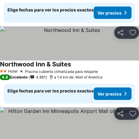
Elige fechas para ver los precios exactos
Ver precios
Compartir
Ag
Northwood Inn & Suites
Hotel
Piscina cubierta climatizada para relajarte
2 Estrellas
8,8
Excelente
4.881
a 1.4 km de: Mall of America
Elige fechas para ver los precios exactos
Ver precios
Compartir
Ag