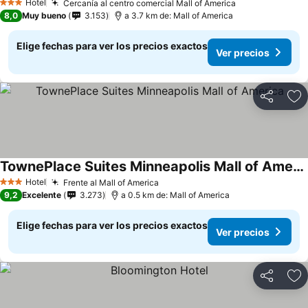
Hotel
Cercanía al centro comercial Mall of America
3 Estrellas
8,0
Muy bueno
3.153
a 3.7 km de: Mall of America
Elige fechas para ver los precios exactos
Ver precios
Compartir
Ag
TownePlace Suites Minneapolis Mall of America
Hotel
Frente al Mall of America
3 Estrellas
9,2
Excelente
3.273
a 0.5 km de: Mall of America
Elige fechas para ver los precios exactos
Ver precios
Compartir
Ag