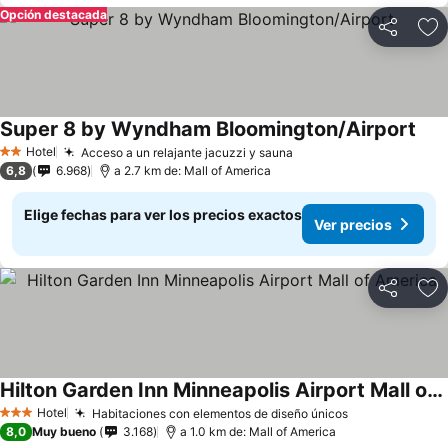
Opción destacada
Compartir
Ag
Super 8 by Wyndham Bloomington/Airport
Hotel
Acceso a un relajante jacuzzi y sauna
2 Estrellas
6,8
6.968
a 2.7 km de: Mall of America
Elige fechas para ver los precios exactos
Ver precios
Compartir
Ag
Hilton Garden Inn Minneapolis Airport Mall of America
Hotel
Habitaciones con elementos de diseño únicos
3 Estrellas
8,0
Muy bueno
3.168
a 1.0 km de: Mall of America