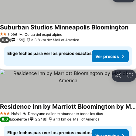
Suburban Studios Minneapolis Bloomington
Hotel
Cerca del esquí alpino
2 Estrellas
6,4
159
a 3.8 km de: Mall of America
Elige fechas para ver los precios exactos
Ver precios
Compartir
Ag
Residence Inn by Marriott Bloomington by Mall of America
Hotel
Desayuno caliente abundante todos los días
3 Estrellas
8,6
Excelente
2.248
a 1.1 km de: Mall of America
Elige fechas para ver los precios exactos
Ver precios