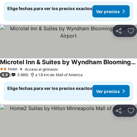
Elige fechas para ver los precios exactos
Ver precios
Compartir
Ag
Microtel Inn & Suites by Wyndham Bloomington MSP Airport
Hotel
Acceso al gimnasio
2 Estrellas
6,6
3.989
a 1.8 km de: Mall of America
Elige fechas para ver los precios exactos
Ver precios
Compartir
Ag