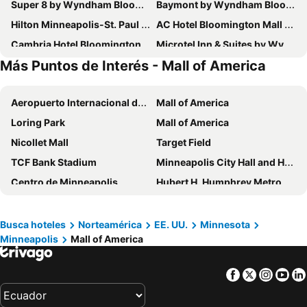
Super 8 by Wyndham Bloomington/Airport
Baymont by Wyndham Bloomington MSP Airport
Hilton Minneapolis-St. Paul Airport
AC Hotel Bloomington Mall of America
Cambria Hotel Bloomington Mall of America Minneapolis Airport
Microtel Inn & Suites by Wyndham Bloomington MSP Airport
Más Puntos de Interés - Mall of America
Sheraton Minneapolis Downtown Convention Center
The Marquette Hotel, Curio Collection by Hilton
Residence Inn by Marriott Bloomington by Mall of America
Highway Motel
Aeropuerto Internacional de Mineápolis-Saint Paul
Mall of America
Graves 601 Wyndham Grand
Loring Park
Mall of America
Nicollet Mall
Target Field
TCF Bank Stadium
Minneapolis City Hall and Hennepin County Courthouse
Centro de Minneapolis
Hubert H. Humphrey Metrodome
Minneapolis Skyway System
Hiawatha Line - Route 55
Hennepin Avenue Bridge
Minnesota State Capitol
Busca hoteles
Norteamérica
EE. UU.
Minnesota
Minneapolis
Mall of America
St. Paul Downtown Airport
Xcel Energy Center
Valleyfair
Water Power Park
Facebook
Twitter
Insta
Yo
Saint Anthony Main
Afton Alps
Fairmont Municipal Airport
Brainerd Lakes Regional Airport