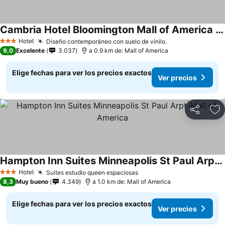
Cambria Hotel Bloomington Mall of America Minneapolis Airport
Hotel
Diseño contemporáneo con suelo de vinilo.
3 Estrellas
9,0
Excelente
3.037
a 0.9 km de: Mall of America
Elige fechas para ver los precios exactos
Ver precios
Compartir
Ag
Hampton Inn Suites Minneapolis St Paul Arpt-Mall of America
Hotel
Suites estudio queen espaciosas
3 Estrellas
8,3
Muy bueno
4.349
a 1.0 km de: Mall of America
Elige fechas para ver los precios exactos
Ver precios