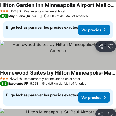
Hilton Garden Inn Minneapolis Airport Mall of America
Hotel
Restaurante y bar en el hotel
3 Estrellas
8,1
Muy bueno
5.408
a 1.0 km de: Mall of America
Elige fechas para ver los precios exactos
Ver precios
Compartir
Ag
Homewood Suites by Hilton Minneapolis-Mall Of America
Hotel
Restaurante y bar mexicano en el hotel
3 Estrellas
8,5
Excelente
5.053
a 0.5 km de: Mall of America
Elige fechas para ver los precios exactos
Ver precios