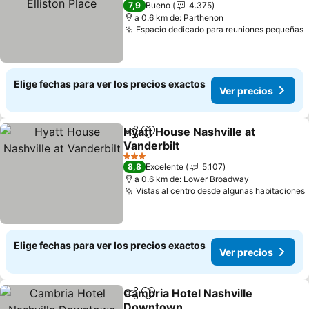
7,9
Bueno
4.375
a 0.6 km de: Parthenon
Espacio dedicado para reuniones pequeñas
Elige fechas para ver los precios exactos
Ver precios
Hyatt House Nashville at
Compartir
Agregar a favoritos
Vanderbilt
3 Estrellas
8,8
Excelente
5.107
a 0.6 km de: Lower Broadway
Vistas al centro desde algunas habitaciones
Elige fechas para ver los precios exactos
Ver precios
Cambria Hotel Nashville
Compartir
Agregar a favoritos
Downtown