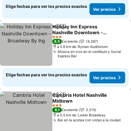
Elige fechas para ver los precios exactos
Ver precios
Holiday Inn Express
Compartir
Agregar a favoritos
Nashville Downtown -
Broadway By Ihg
3 Estrellas
8,5
Excelente
14.297
a 0.6 km de: Ryman Auditorium
Música en vivo en el vestíbulo y Social
Express Bar
Elige fechas para ver los precios exactos
Ver precios
Cambria Hotel Nashville
Compartir
Agregar a favoritos
Midtown
3 Estrellas
9,1
Excelente
3.315
a 0.5 km de: Lower Broadway
Bar en la azotea con vistas a la ciudad