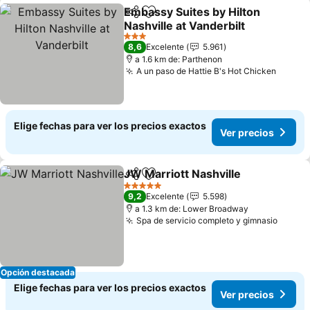
Embassy Suites by Hilton
Compartir
Agregar a favoritos
Nashville at Vanderbilt
3 Estrellas
8,6
Excelente
5.961
a 1.6 km de: Parthenon
A un paso de Hattie B's Hot Chicken
Elige fechas para ver los precios exactos
Ver precios
JW Marriott Nashville
Compartir
Agregar a favoritos
5 Estrellas
9,2
Excelente
5.598
a 1.3 km de: Lower Broadway
Spa de servicio completo y gimnasio
Opción destacada
Elige fechas para ver los precios exactos
Ver precios