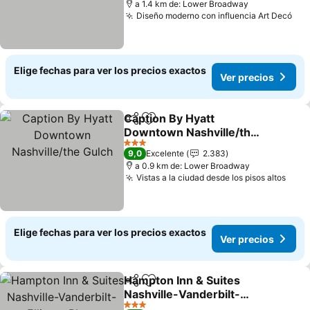
a 1.4 km de: Lower Broadway
Diseño moderno con influencia Art Decó
Elige fechas para ver los precios exactos
Ver precios
Caption By Hyatt
Compartir
Agregar a favoritos
Downtown Nashville/the
Gulch
3 Estrellas
9,0
Excelente
2.383
a 0.9 km de: Lower Broadway
Vistas a la ciudad desde los pisos altos
Elige fechas para ver los precios exactos
Ver precios
Hampton Inn & Suites
Compartir
Agregar a favoritos
Nashville-Vanderbilt-
Elliston Place
3 Estrellas