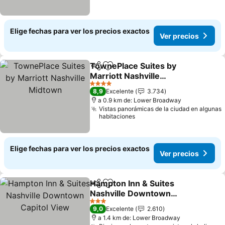
Elige fechas para ver los precios exactos
Ver precios
TownePlace Suites by
Compartir
Agregar a favoritos
Marriott Nashville
Midtown
4 Estrellas
8,9
Excelente
3.734
a 0.9 km de: Lower Broadway
Vistas panorámicas de la ciudad en algunas
habitaciones
Elige fechas para ver los precios exactos
Ver precios
Hampton Inn & Suites
Compartir
Agregar a favoritos
Nashville Downtown
Capitol View
3 Estrellas
9,0
Excelente
2.610
a 1.4 km de: Lower Broadway