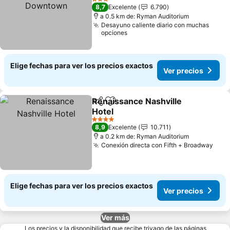
Downtown
3 Estrellas
8,7
Excelente
6.790
a 0.5 km de: Ryman Auditorium
Desayuno caliente diario con muchas
opciones
Elige fechas para ver los precios exactos
Ver precios
Renaissance Nashville
Compartir
Agregar a favoritos
Hotel
4 Estrellas
8,9
Excelente
10.711
a 0.2 km de: Ryman Auditorium
Conexión directa con Fifth + Broadway
Elige fechas para ver los precios exactos
Ver precios
Ver más
Los precios y la disponibilidad que recibe trivago de las páginas