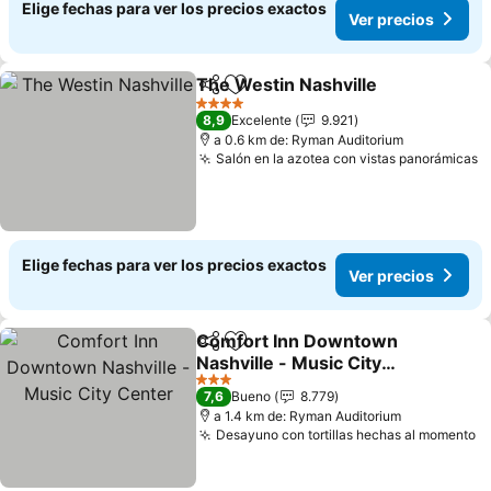
Elige fechas para ver los precios exactos
Ver precios
The Westin Nashville
Compartir
Agregar a favoritos
4 Estrellas
8,9
Excelente
9.921
a 0.6 km de: Ryman Auditorium
Salón en la azotea con vistas panorámicas
Elige fechas para ver los precios exactos
Ver precios
Comfort Inn Downtown
Compartir
Agregar a favoritos
Nashville - Music City
Center
3 Estrellas
7,6
Bueno
8.779
a 1.4 km de: Ryman Auditorium
Desayuno con tortillas hechas al momento