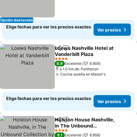
Opción destacada
Elige fechas para ver los precios exactos
Ver precios
Loews Nashville Hotel at
Compartir
Agregar a favoritos
Vanderbilt Plaza
4 Estrellas
8,9
Excelente
6.906
a 1.0 km de: Parthenon
Cocina sureña en Mason's
Elige fechas para ver los precios exactos
Ver precios
Holston House Nashville,
Compartir
Agregar a favoritos
in The Unbound
Collection by Hyatt
4 Estrellas
9,1
Excelente
6.958