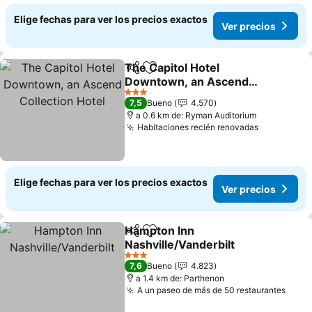
Elige fechas para ver los precios exactos
Ver precios
The Capitol Hotel
Compartir
Agregar a favoritos
Downtown, an Ascend
Collection Hotel
3 Estrellas
7,5
Bueno
4.570
a 0.6 km de: Ryman Auditorium
Habitaciones recién renovadas
Elige fechas para ver los precios exactos
Ver precios
Hampton Inn
Compartir
Agregar a favoritos
Nashville/Vanderbilt
3 Estrellas
7,6
Bueno
4.823
a 1.4 km de: Parthenon
A un paseo de más de 50 restaurantes