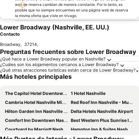
web de reserva cambian de manera constante. Por lo tanto, es
posible que no siempre encuentres en una página web de reserva
la misma oferta que viste en trivago.
Lower Broadway (Nashville, EE. UU.)
Contacto
Broadway
,
37214
,
Preguntas frecuentes sobre Lower Broadway
¿Qué hace a Lower Broadway popular en Nashville?
¿Cuáles son los alojamientos cercanos a Lower Broadway?
¿Qué otras atracciones turísticas están cerca de Lower Broadway?
Más hoteles principales
The Capitol Hotel Downtown, an Ascend Collection Hotel
1 Hotel Nashville
Cambria Hotel Nashville Midtown
Red Roof Inn Nashville - Music City
Hilton Garden Inn Nashville Vanderbilt
Delta Hotels Nashville Airport
Comfort Inn Downtown Nashville - Music City Center
Best Western Plus Sunrise Inn
Courtyard by Marriott Nashville Brentwood
Hampton Inn & Suites Nashville @ Opryland
Red Roof PLUS+ Nashville South - Fairgrounds
FieldHouse Jones Hotel Nashville