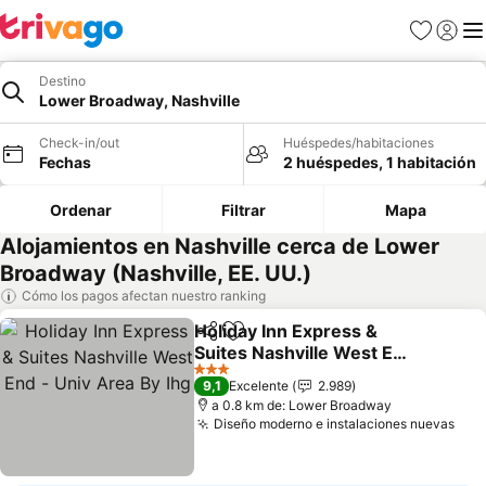
Favoritos
Iniciar 
Me
Destino
Lower Broadway, Nashville
Check-in/out
Huéspedes/habitaciones
Fechas
2 huéspedes, 1 habitación
Ordenar
Filtrar
Mapa
Alojamientos en Nashville cerca de Lower
Broadway (Nashville, EE. UU.)
Cómo los pagos afectan nuestro ranking
Holiday Inn Express &
Compartir
Agregar a favoritos
Suites Nashville West End
- Univ Area By Ihg
3 Estrellas
9,1
Excelente
2.989
a 0.8 km de: Lower Broadway
Diseño moderno e instalaciones nuevas