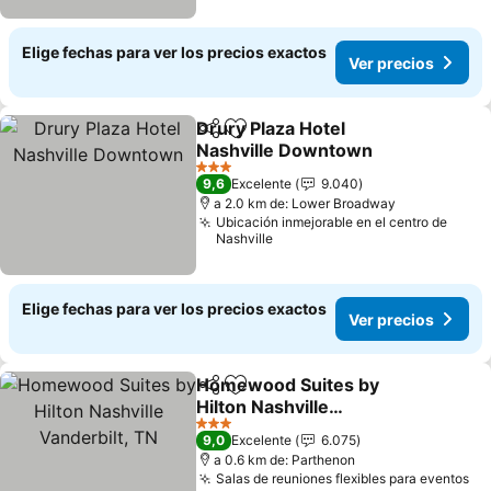
Elige fechas para ver los precios exactos
Ver precios
Drury Plaza Hotel
Compartir
Agregar a favoritos
Nashville Downtown
3 Estrellas
9,6
Excelente
9.040
a 2.0 km de: Lower Broadway
Ubicación inmejorable en el centro de
Nashville
Elige fechas para ver los precios exactos
Ver precios
Homewood Suites by
Compartir
Agregar a favoritos
Hilton Nashville
Vanderbilt, TN
3 Estrellas
9,0
Excelente
6.075
a 0.6 km de: Parthenon
Salas de reuniones flexibles para eventos