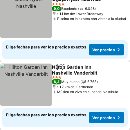
Compartir
Agregar a favoritos
4 Estrellas
9,0
Excelente
6.048
a 1.1 km de: Lower Broadway
Piscina en la azotea con vistas a la ciudad
Elige fechas para ver los precios exactos
Ver precios
Hilton Garden Inn
Compartir
Agregar a favoritos
Nashville Vanderbilt
3 Estrellas
8,3
Muy bueno
6.763
a 1.7 km de: Parthenon
Música en vivo en el bar del vestíbulo
Elige fechas para ver los precios exactos
Ver precios