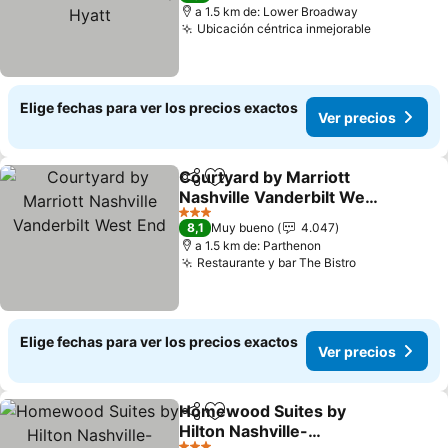
a 1.5 km de: Lower Broadway
Ubicación céntrica inmejorable
Elige fechas para ver los precios exactos
Ver precios
Courtyard by Marriott
Compartir
Agregar a favoritos
Nashville Vanderbilt West
End
3 Estrellas
8,1
Muy bueno
4.047
a 1.5 km de: Parthenon
Restaurante y bar The Bistro
Elige fechas para ver los precios exactos
Ver precios
Homewood Suites by
Compartir
Agregar a favoritos
Hilton Nashville-