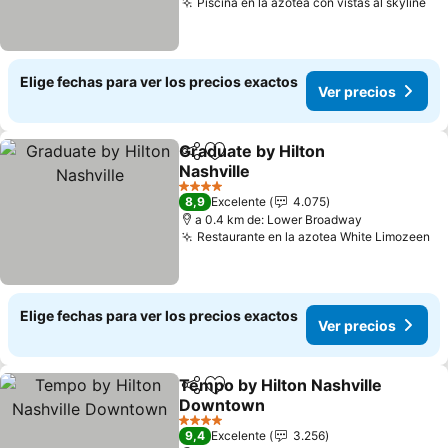
Piscina en la azotea con vistas al skyline
Elige fechas para ver los precios exactos
Ver precios
Graduate by Hilton
Compartir
Agregar a favoritos
Nashville
4 Estrellas
8,9
Excelente
4.075
a 0.4 km de: Lower Broadway
Restaurante en la azotea White Limozeen
Elige fechas para ver los precios exactos
Ver precios
Tempo by Hilton Nashville
Compartir
Agregar a favoritos
Downtown
4 Estrellas
9,4
Excelente
3.256