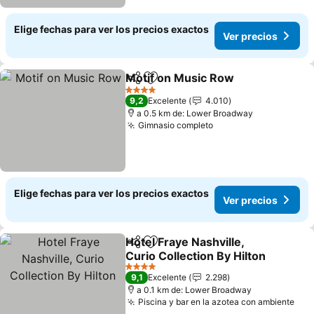
Elige fechas para ver los precios exactos
Ver precios
Motif on Music Row
Compartir
Agregar a favoritos
4 Estrellas
9,2
Excelente
4.010
a 0.5 km de: Lower Broadway
Gimnasio completo
Elige fechas para ver los precios exactos
Ver precios
Hotel Fraye Nashville,
Compartir
Agregar a favoritos
Curio Collection By Hilton
4 Estrellas
9,1
Excelente
2.298
a 0.1 km de: Lower Broadway
Piscina y bar en la azotea con ambiente