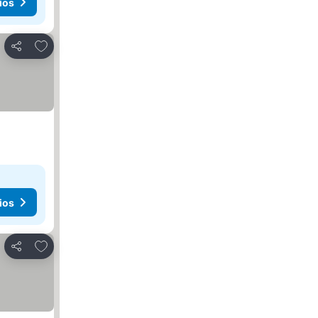
ios
Agregar a favoritos
Compartir
ios
Agregar a favoritos
Compartir