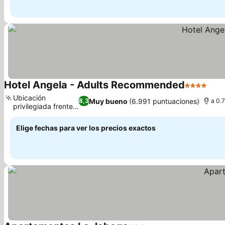
Hotel Angela - Adults Recommended
4 Estrellas
Ver 
Ubicación
Muy bueno
(6.991 puntuaciones)
8,3
a 0.
privilegiada frente
Ver precios
al mar
Elige fechas para ver los precios exactos