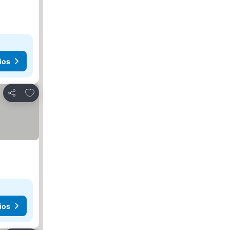
ios
Agregar a favoritos
Compartir
ios