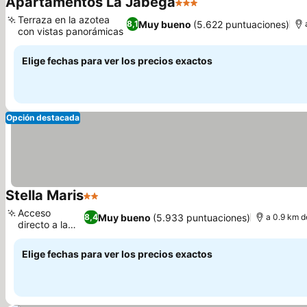
Apartamentos La Jabega
3 Estrellas
Ver precios
Terraza en la azotea
Muy bueno
(5.622 puntuaciones)
8,1
con vistas panorámicas
Ver precios
Elige fechas para ver los precios exactos
Opción destacada
Stella Maris
2 Estrellas
Ver precios
Acceso
Muy bueno
(5.933 puntuaciones)
8,4
a 0.9 km d
directo a la
Ver precios
playa
Elige fechas para ver los precios exactos