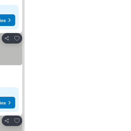
ios
Agregar a favoritos
Compartir
ios
Agregar a favoritos
Compartir