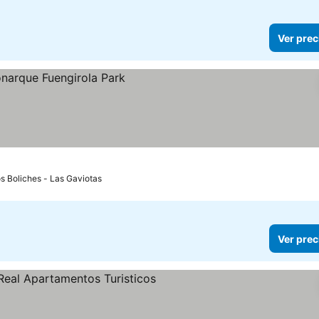
Ver prec
s
os Boliches - Las Gaviotas
Ver prec