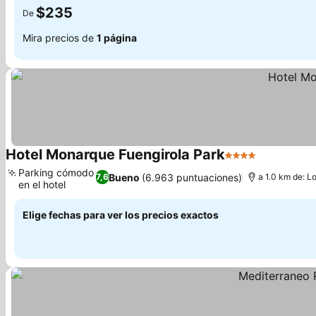
$235
De
Mira precios de
1 página
Hotel Monarque Fuengirola Park
4 Estrellas
Ver precio
Parking cómodo
Bueno
(6.963 puntuaciones)
7,6
a 1.0 km de: L
en el hotel
Ver precios
Elige fechas para ver los precios exactos