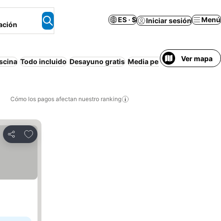
ES · $
Menú
Iniciar sesión
ación
Ver mapa
scina
Todo incluido
Desayuno gratis
Media pensión
Playa
Pensi
Cómo los pagos afectan nuestro ranking
Agregar a favoritos
Compartir