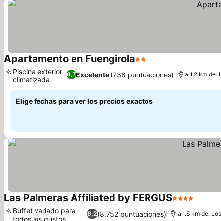
Apartamento en Fuengirola
2 Estrellas
Ver precios
Piscina exterior
Excelente
(738 puntuaciones)
8,7
a 1.2 km de: 
climatizada
Ver precios
Elige fechas para ver los precios exactos
Las Palmeras Affiliated by FERGUS
4 Estrellas
Ver pr
Buffet variado para
(8.752 puntuaciones)
6,2
a 1.6 km de: Lo
todos los gustos