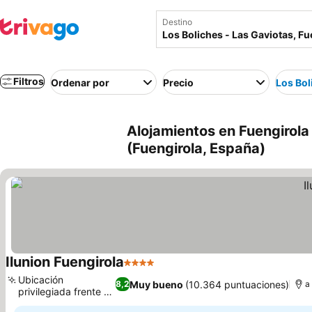
Destino
Filtros
Ordenar por
Precio
Los Bol
Alojamientos en Fuengirola
(Fuengirola, España)
Ilunion Fuengirola
4 Estrellas
Ver precios
Ubicación
Muy bueno
(10.364 puntuaciones)
8,2
a
privilegiada frente a
Ver precios
la playa