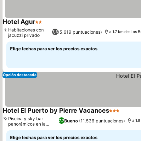
Hotel Agur
2 Estrellas
Ver precios
Habitaciones con
(5.619 puntuaciones)
7,3
a 1.7 km de: Los B
jacuzzi privado
Ver precios
Elige fechas para ver los precios exactos
Opción destacada
Hotel El Puerto by Pierre Vacances
3 Estrellas
Ver prec
Piscina y sky bar
Bueno
(11.536 puntuaciones)
7,7
a 1.
panorámicos en la
Ver precios
azotea
Elige fechas para ver los precios exactos