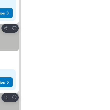
ios
Agregar a favoritos
Compartir
ios
Agregar a favoritos
Compartir