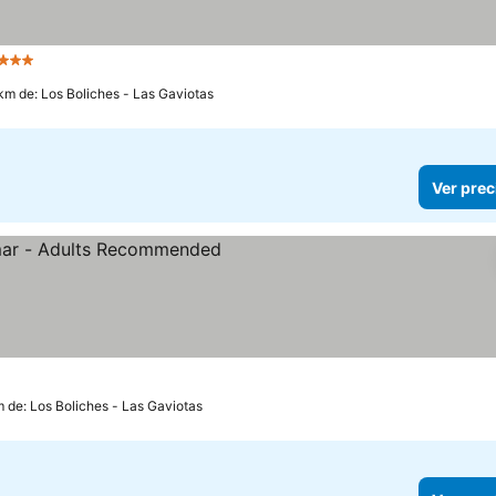
 Estrellas
Ver precios
 km de: Los Boliches - Las Gaviotas
Ver prec
as
r precios
m de: Los Boliches - Las Gaviotas