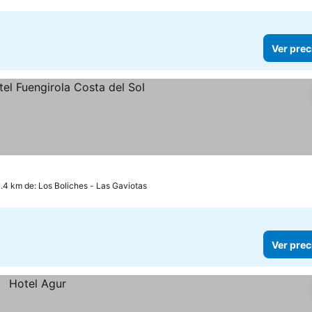
Ver prec
llas
Ver precios
1.4 km de: Los Boliches - Las Gaviotas
Ver prec