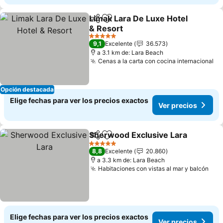
Limak Lara De Luxe Hotel
Compartir
Agregar a favoritos
& Resort
5 Estrellas
9,1
Excelente
36.573
a 3.1 km de: Lara Beach
Cenas a la carta con cocina internacional
Opción destacada
Elige fechas para ver los precios exactos
Ver precios
Sherwood Exclusive Lara
Compartir
Agregar a favoritos
5 Estrellas
8,8
Excelente
20.860
a 3.3 km de: Lara Beach
Habitaciones con vistas al mar y balcón
Elige fechas para ver los precios exactos
Ver precios