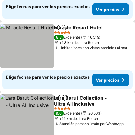
Elige fechas para ver los precios exactos
Ver precios
Miracle Resort Hotel
Compartir
Agregar a favoritos
5 Estrellas
8,7
Excelente
16.519
a 1.3 km de: Lara Beach
Habitaciones con vistas parciales al mar
Elige fechas para ver los precios exactos
Ver precios
Lara Barut Collection -
Compartir
Agregar a favoritos
Ultra All Inclusive
5 Estrellas
9,6
Excelente
26.503
a 1.1 km de: Lara Beach
Atención personalizada por WhatsApp