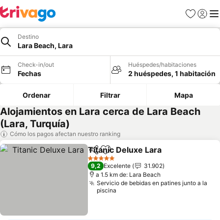
Favoritos
Iniciar 
Me
Destino
Lara Beach, Lara
Check-in/out
Huéspedes/habitaciones
Fechas
2 huéspedes, 1 habitación
Ordenar
Filtrar
Mapa
Alojamientos en Lara cerca de Lara Beach
(Lara, Turquía)
Cómo los pagos afectan nuestro ranking
Titanic Deluxe Lara
Compartir
Agregar a favoritos
5 Estrellas
9,2
Excelente
31.902
a 1.5 km de: Lara Beach
Servicio de bebidas en patines junto a la
piscina