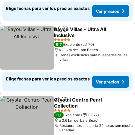
Elige fechas para ver los precios exactos
Ver precios
Bayou Villas - Ultra All
Compartir
Agregar a favoritos
Inclusive
5 Estrellas
9,7
Excelente
70
a 1.1 km de: Lara Beach
Cenas exclusivas para huéspedes de las
villas
Elige fechas para ver los precios exactos
Ver precios
Crystal Centro Pearl
Compartir
Agregar a favoritos
Collection
5 Estrellas
9,1
Excelente
8.827
a 3.6 km de: Lara Beach
Restaurantes a la carta 24 horas con mucha
variedad