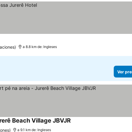
aciones)
a 8.8 km de: Ingleses
Ver pre
rerê Beach Village JBVJR
iones)
a 9.1 km de: Ingleses