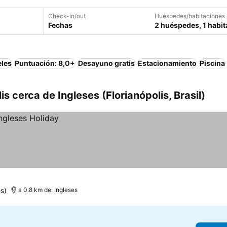
Check-in/out
Huéspedes/habitaciones
Fechas
2 huéspedes, 1 habit
eles
Puntuación: 8,0+
Desayuno gratis
Estacionamiento
Piscina
s cerca de Ingleses (Florianópolis, Brasil)
s)
a 0.8 km de: Ingleses