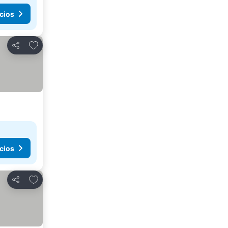
cios
Agregar a favoritos
Compartir
cios
Agregar a favoritos
Compartir