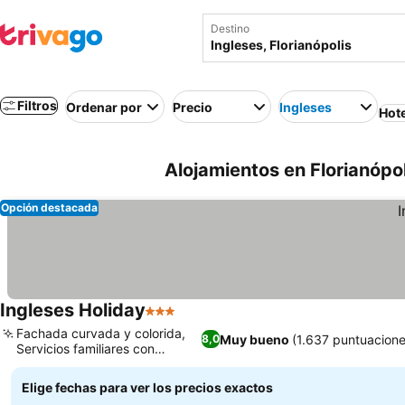
Destino
Filtros
Ordenar por
Precio
Ingleses
Hot
Alojamientos en Florianópoli
Opción destacada
Ingleses Holiday
3 Estrellas
Fachada curvada y colorida,
Muy bueno
(1.637 puntuacione
8,0
Servicios familiares con
tobogán
Elige fechas para ver los precios exactos