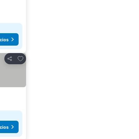
cios
Agregar a favoritos
Compartir
cios