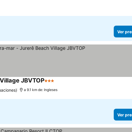
Ver pre
 Village JBVTOP
3 Estrellas
uaciones)
a 9.1 km de: Ingleses
Ver pre