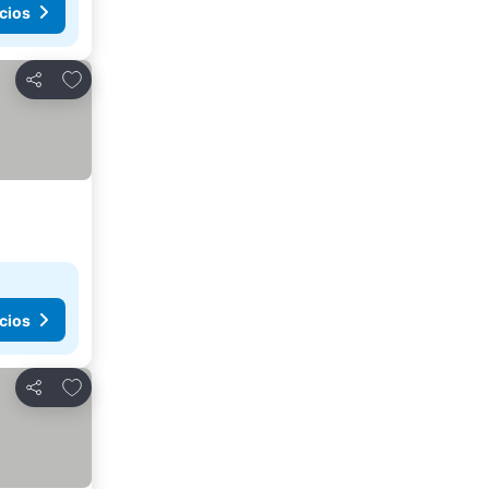
cios
Agregar a favoritos
Compartir
cios
Agregar a favoritos
Compartir