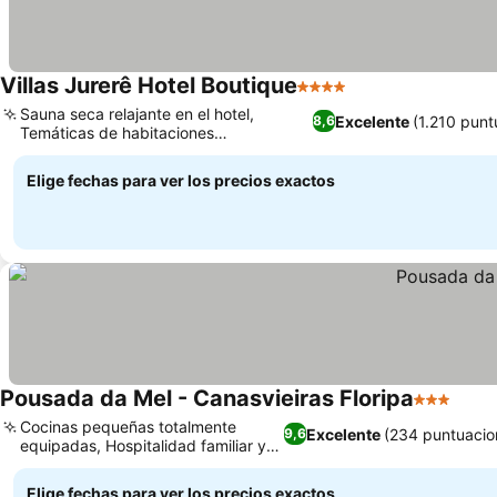
Villas Jurerê Hotel Boutique
4 Estrellas
Sauna seca relajante en el hotel,
Excelente
(1.210 punt
8,6
Temáticas de habitaciones
personalizadas y coloridas
Elige fechas para ver los precios exactos
Pousada da Mel - Canasvieiras Floripa
3 Estrella
Cocinas pequeñas totalmente
Excelente
(234 puntuacio
9,6
equipadas, Hospitalidad familiar y
cercana
Elige fechas para ver los precios exactos