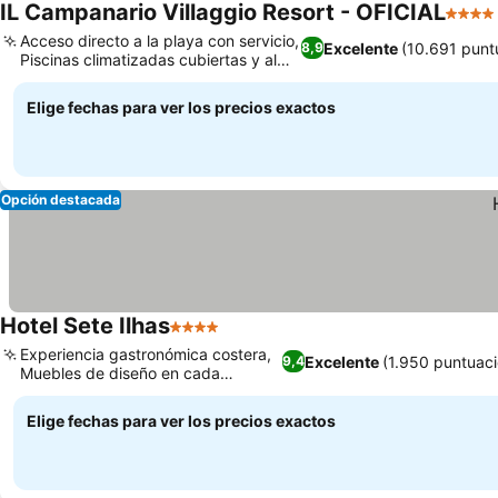
IL Campanario Villaggio Resort - OFICIAL
4 Estr
Acceso directo a la playa con servicio,
Excelente
(10.691 punt
8,9
Piscinas climatizadas cubiertas y al
aire libre
Elige fechas para ver los precios exactos
Opción destacada
Hotel Sete Ilhas
4 Estrellas
Experiencia gastronómica costera,
Excelente
(1.950 puntuaci
9,4
Muebles de diseño en cada
habitación
Elige fechas para ver los precios exactos