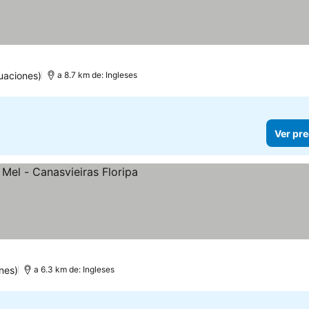
uaciones)
a 8.7 km de: Ingleses
Ver pre
s
nes)
a 6.3 km de: Ingleses