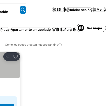
ES · $
Menú
Iniciar sesión
ación
Ver mapa
Playa
Apartamento amueblado
Wifi
Bañera
Resort
Aire acondi
Cómo los pagos afectan nuestro ranking
Agregar a favoritos
Compartir