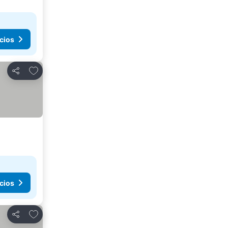
cios
Agregar a favoritos
Compartir
cios
Agregar a favoritos
Compartir