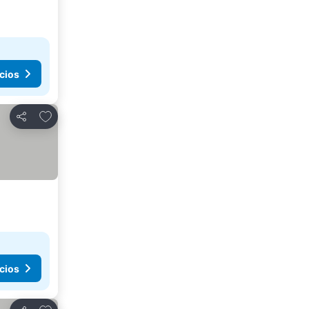
cios
Agregar a favoritos
Compartir
cios