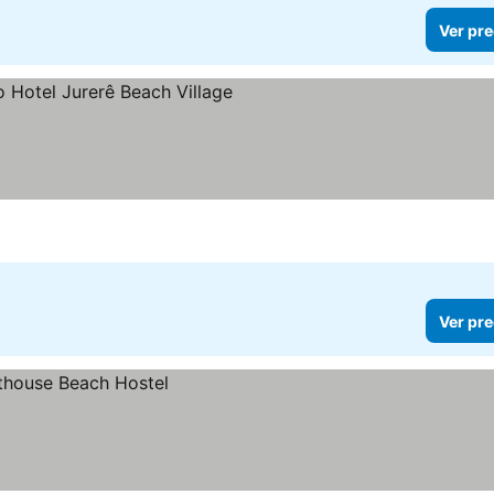
Ver pre
llas
Ver pre