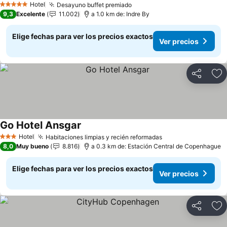
Hotel
Desayuno buffet premiado
Ver precios
5 Estrellas
9,3
Excelente
11.002
a 1.0 km de: Indre By
Elige fechas para ver los precios exactos
Ver precios
Compartir
Ag
Go Hotel Ansgar
Ver precios
Hotel
Habitaciones limpias y recién reformadas
Ver precios
3 Estrellas
8,0
Muy bueno
8.816
a 0.3 km de: Estación Central de Copenhague
Elige fechas para ver los precios exactos
Ver precios
Compartir
Ag