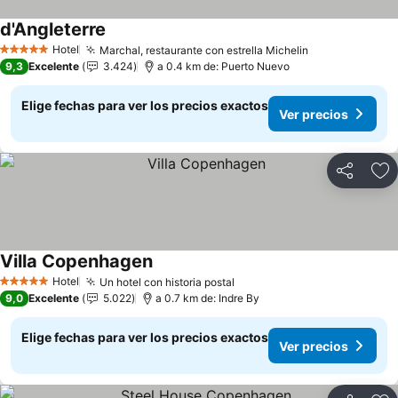
d'Angleterre
Ver precios
Hotel
Marchal, restaurante con estrella Michelin
Ver precios
5 Estrellas
9,3
Excelente
3.424
a 0.4 km de: Puerto Nuevo
Elige fechas para ver los precios exactos
Ver precios
Compartir
Ag
Villa Copenhagen
Ver precios
Hotel
Un hotel con historia postal
Ver precios
5 Estrellas
9,0
Excelente
5.022
a 0.7 km de: Indre By
Elige fechas para ver los precios exactos
Ver precios