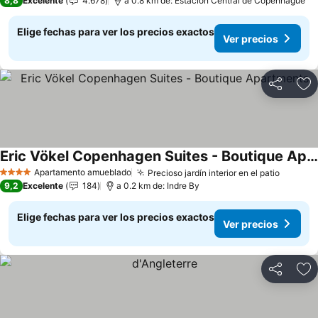
8,8
Excelente
4.678
a 0.8 km de: Estación Central de Copenhague
Elige fechas para ver los precios exactos
Ver precios
Compartir
Ag
Eric Vökel Copenhagen Suites - Boutique Apartments
Ver precios
Apartamento amueblado
Precioso jardín interior en el patio
Ver pre
4 Estrellas
9,2
Excelente
184
a 0.2 km de: Indre By
Elige fechas para ver los precios exactos
Ver precios
Compartir
Ag