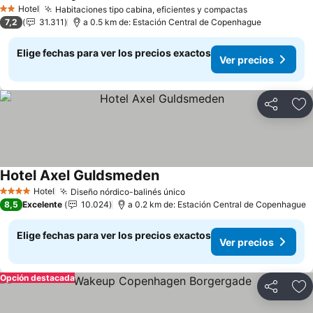
Ver precios
Hotel
Habitaciones tipo cabina, eficientes y compactas
Ver precios
2 Estrellas
7,2
31.311
a 0.5 km de: Estación Central de Copenhague
Elige fechas para ver los precios exactos
Ver precios
Compartir
Ag
Hotel Axel Guldsmeden
Ver precios
Hotel
Diseño nórdico-balinés único
Ver precios
4 Estrellas
8,5
Excelente
10.024
a 0.2 km de: Estación Central de Copenhague
Elige fechas para ver los precios exactos
Ver precios
Opción destacada
Compartir
Ag