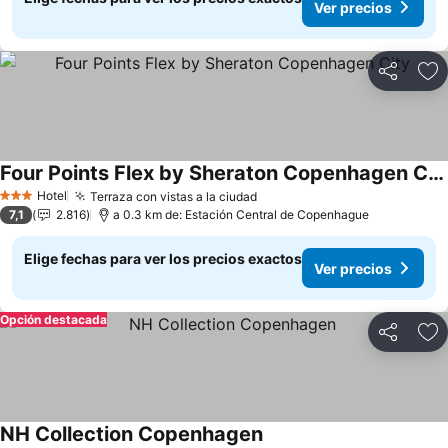
Ver precios
Compartir
Ag
Four Points Flex by Sheraton Copenhagen City
Ver precios
Hotel
Terraza con vistas a la ciudad
Ver precios
3 Estrellas
7,1
2.816
a 0.3 km de: Estación Central de Copenhague
Elige fechas para ver los precios exactos
Ver precios
Opción destacada
Compartir
Ag
NH Collection Copenhagen
Ver precios