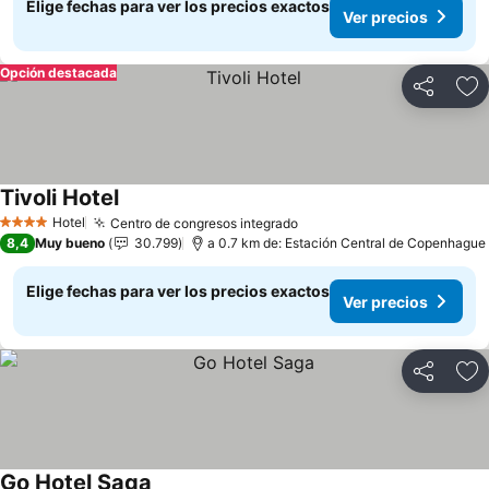
Elige fechas para ver los precios exactos
Ver precios
Opción destacada
Compartir
Ag
Tivoli Hotel
Ver precios
Hotel
Centro de congresos integrado
Ver precios
4 Estrellas
8,4
Muy bueno
30.799
a 0.7 km de: Estación Central de Copenhague
Elige fechas para ver los precios exactos
Ver precios
Compartir
Ag
Go Hotel Saga