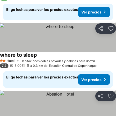
Elige fechas para ver los precios exactos
Ver precios
Compartir
Ag
where to sleep
Ver precios
Hotel
Habitaciones dobles privadas y cabinas para dormir
Ver precio
2 Estrellas
7,2
3.006
a 0.3 km de: Estación Central de Copenhague
Elige fechas para ver los precios exactos
Ver precios
Compartir
Ag