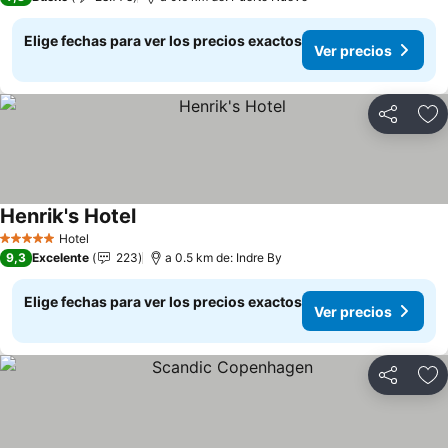
Elige fechas para ver los precios exactos
Ver precios
Compartir
Ag
Henrik's Hotel
Ver precios
Hotel
5 Estrellas
9,3
Excelente
223
a 0.5 km de: Indre By
Elige fechas para ver los precios exactos
Ver precios
Compartir
Ag