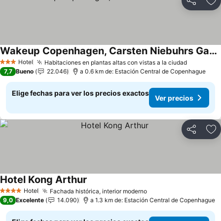
Compartir
Ag
Wakeup Copenhagen, Carsten Niebuhrs Gade
Ver precios
Hotel
Habitaciones en plantas altas con vistas a la ciudad
Ver prec
3 Estrellas
7,7
Bueno
22.046
a 0.6 km de: Estación Central de Copenhague
Elige fechas para ver los precios exactos
Ver precios
Compartir
Ag
Hotel Kong Arthur
Ver precios
Hotel
Fachada histórica, interior moderno
Ver precios
4 Estrellas
9,0
Excelente
14.090
a 1.3 km de: Estación Central de Copenhague