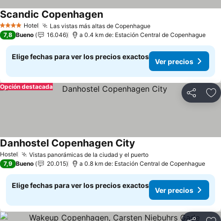
Scandic Copenhagen
Ver precios
Hotel
Las vistas más altas de Copenhague
Ver precios
4 Estrellas
7,8
Bueno
16.046
a 0.4 km de: Estación Central de Copenhague
Elige fechas para ver los precios exactos
Ver precios
Opción destacada
Compartir
Ag
Danhostel Copenhagen City
Ver precios
Hostel
Vistas panorámicas de la ciudad y el puerto
Ver precios
7,9
Bueno
20.015
a 0.8 km de: Estación Central de Copenhague
Elige fechas para ver los precios exactos
Ver precios