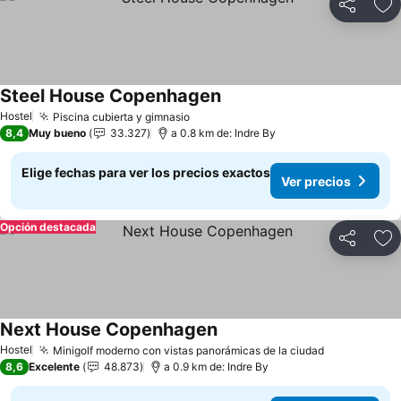
Compartir
Ag
Steel House Copenhagen
Ver precios
Hostel
Piscina cubierta y gimnasio
Ver precios
8,4
Muy bueno
33.327
a 0.8 km de: Indre By
Elige fechas para ver los precios exactos
Ver precios
Opción destacada
Compartir
Ag
Next House Copenhagen
Ver precios
Hostel
Minigolf moderno con vistas panorámicas de la ciudad
Ver precios
8,6
Excelente
48.873
a 0.9 km de: Indre By