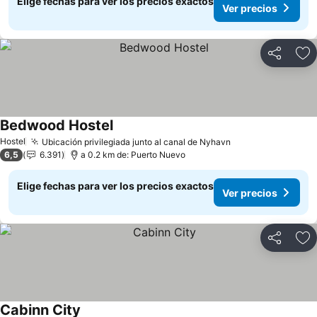
Elige fechas para ver los precios exactos
Ver precios
Compartir
Ag
Bedwood Hostel
Ver precios
Hostel
Ubicación privilegiada junto al canal de Nyhavn
Ver precios
6,5
6.391
a 0.2 km de: Puerto Nuevo
Elige fechas para ver los precios exactos
Ver precios
Compartir
Ag
Cabinn City