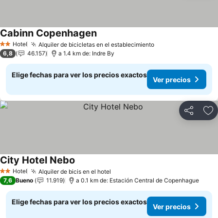
Cabinn Copenhagen
Ver precios
Hotel
Alquiler de bicicletas en el establecimiento
Ver precios
2 Estrellas
6,8
46.157
a 1.4 km de: Indre By
Elige fechas para ver los precios exactos
Ver precios
Compartir
Ag
City Hotel Nebo
Ver precios
Hotel
Alquiler de bicis en el hotel
Ver precios
2 Estrellas
7,6
Bueno
11.919
a 0.1 km de: Estación Central de Copenhague
Elige fechas para ver los precios exactos
Ver precios