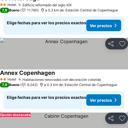
Ver precios
Hotel
Edificio reformado del siglo XIX
Ver precios
2 Estrellas
7,9
Bueno
11.760
a 0.2 km de: Estación Central de Copenhague
Elige fechas para ver los precios exactos
Ver precios
Compartir
Ag
Annex Copenhagen
Ver precios
Hotel
Habitaciones renovadas con decoración colorida
Ver precios
2 Estrellas
7,9
Bueno
6.242
a 0.3 km de: Estación Central de Copenhague
Elige fechas para ver los precios exactos
Ver precios
Opción destacada
Compartir
Ag