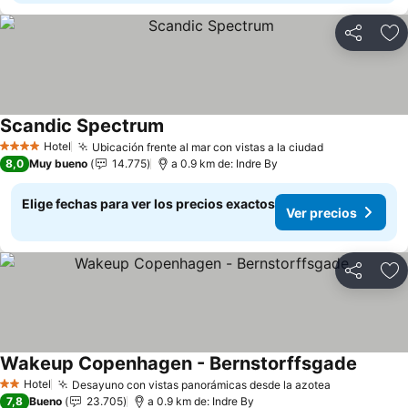
Compartir
Ag
Scandic Spectrum
Ver precios
Hotel
Ubicación frente al mar con vistas a la ciudad
Ver precios
4 Estrellas
8,0
Muy bueno
14.775
a 0.9 km de: Indre By
Elige fechas para ver los precios exactos
Ver precios
Compartir
Ag
Wakeup Copenhagen - Bernstorffsgade
Ver pre
Hotel
Desayuno con vistas panorámicas desde la azotea
Ver precios
2 Estrellas
7,8
Bueno
23.705
a 0.9 km de: Indre By