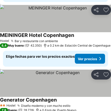
Compartir
Ag
MEININGER Hotel Copenhagen
Ver precios
Hostel
Bar y restaurante con ambiente
Ver precios
8,4
Muy bueno
42.350
a 0.2 km de: Estación Central de Copenhague
Elige fechas para ver los precios exactos
Ver precios
Compartir
Ag
Generator Copenhagen
Ver precios
Hostel
Diseño moderno y con mucho estilo
Ver precios
2 Estrellas
7,8
Bueno
28.778
a 0.6 km de: Puerto Nuevo