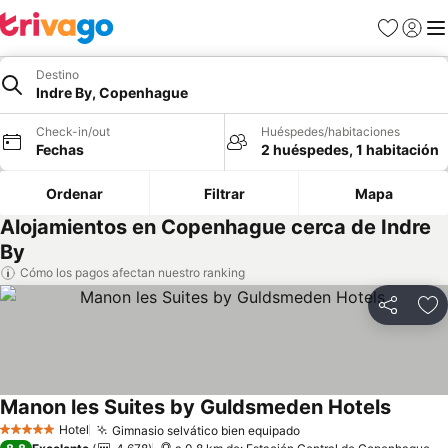
Favoritos
Iniciar 
Me
Destino
Indre By, Copenhague
Check-in/out
Huéspedes/habitaciones
Fechas
2 huéspedes, 1 habitación
Ordenar
Filtrar
Mapa
Alojamientos en Copenhague cerca de Indre
By
Cómo los pagos afectan nuestro ranking
Compartir
Ag
Manon les Suites by Guldsmeden Hotels
Ver pre
Hotel
Gimnasio selvático bien equipado
Ver precios
5 Estrellas