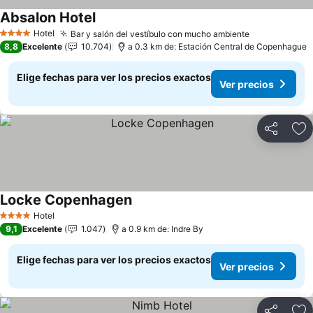
Absalon Hotel
Ver precios
Hotel
Bar y salón del vestíbulo con mucho ambiente
Ver precios
4 Estrellas
8,8
Excelente
10.704
a 0.3 km de: Estación Central de Copenhague
Elige fechas para ver los precios exactos
Ver precios
Compartir
Ag
Locke Copenhagen
Ver precios
Hotel
4 Estrellas
9,1
Excelente
1.047
a 0.9 km de: Indre By
Elige fechas para ver los precios exactos
Ver precios