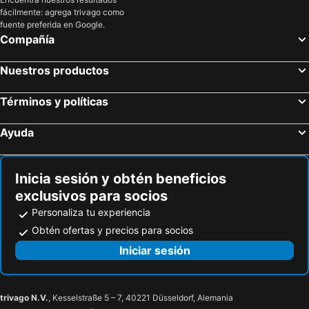
fácilmente: agrega trivago como
Lütten Klein
Tosselilla Skånes Sommarland
ProfilHotels Richmond
Rent a Room Copenhagen
fuente preferida en Google.
Estación Binz
Nienhagen
Hotel 9 små hjem
Du Nord
Compañía
Bornholms Kunstmuseum
Estación Bergen auf Rügen
ProfilHotels Mercur
Best Western Plus Park Globetrotter Copenhagen Airport
Nuestros productos
Fisketorvet
Schmachter See
A Hotels City
Josty
Ostseebad Binz
Puente de Binz
Cottage Farm
Suite4You
Términos y políticas
Århus Domkirke
Playa Schönberger
Postgaarden
Ayuda
Palacio Slot Liselund
Fuente Gefion
Statarmuseet
Inicia sesión y obtén beneficios
exclusivos para socios
Personaliza tu experiencia
Obtén ofertas y precios para socios
Iniciar sesión
trivago N.V.
, Kesselstraße 5 – 7, 40221 Düsseldorf, Alemania