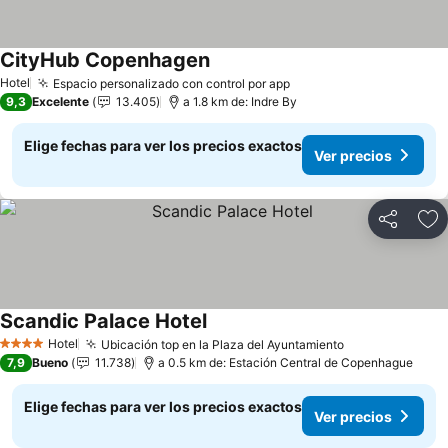
CityHub Copenhagen
Ver precios
Hotel
Espacio personalizado con control por app
Ver precios
9,3
Excelente
13.405
a 1.8 km de: Indre By
Elige fechas para ver los precios exactos
Ver precios
Compartir
Ag
Scandic Palace Hotel
Ver precios
Hotel
Ubicación top en la Plaza del Ayuntamiento
Ver precios
4 Estrellas
7,9
Bueno
11.738
a 0.5 km de: Estación Central de Copenhague
Elige fechas para ver los precios exactos
Ver precios