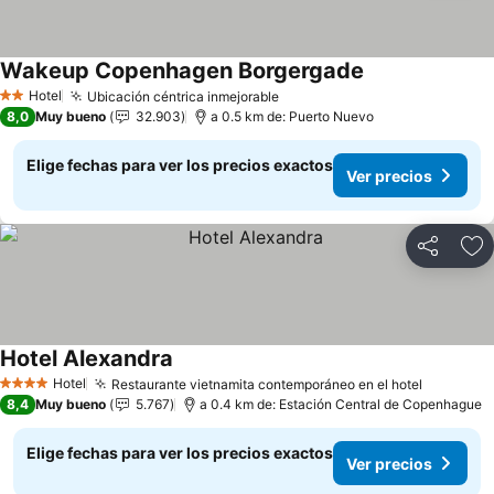
Wakeup Copenhagen Borgergade
Ver precios
Hotel
Ubicación céntrica inmejorable
Ver precios
2 Estrellas
8,0
Muy bueno
32.903
a 0.5 km de: Puerto Nuevo
Elige fechas para ver los precios exactos
Ver precios
Compartir
Ag
Hotel Alexandra
Ver precios
Hotel
Restaurante vietnamita contemporáneo en el hotel
Ver prec
4 Estrellas
8,4
Muy bueno
5.767
a 0.4 km de: Estación Central de Copenhague
Elige fechas para ver los precios exactos
Ver precios