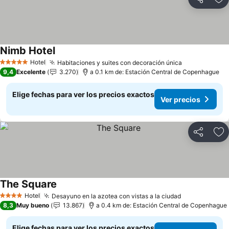
Compartir
Ag
Nimb Hotel
Ver precios
Hotel
Habitaciones y suites con decoración única
Ver precios
5 Estrellas
9,4
Excelente
3.270
a 0.1 km de: Estación Central de Copenhague
Elige fechas para ver los precios exactos
Ver precios
Compartir
Ag
The Square
Ver precios
Hotel
Desayuno en la azotea con vistas a la ciudad
Ver precios
4 Estrellas
8,3
Muy bueno
13.867
a 0.4 km de: Estación Central de Copenhague
Elige fechas para ver los precios exactos