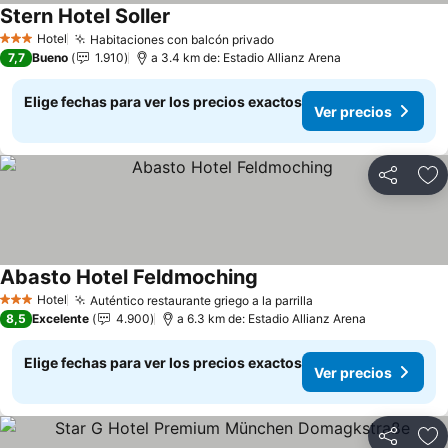
Stern Hotel Soller
Ver precios
Hotel
Habitaciones con balcón privado
Ver precios
3 Estrellas
7,7
Bueno
1.910
a 3.4 km de: Estadio Allianz Arena
Elige fechas para ver los precios exactos
Ver precios
Compartir
Ag
Abasto Hotel Feldmoching
Ver precios
Hotel
Auténtico restaurante griego a la parrilla
Ver precios
3 Estrellas
8,5
Excelente
4.900
a 6.3 km de: Estadio Allianz Arena
Elige fechas para ver los precios exactos
Ver precios
Compartir
Ag