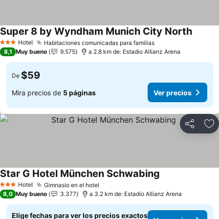
Super 8 by Wyndham Munich City North
Ver pre
Hotel
Habitaciones comunicadas para familias
Ver precios
3 Estrellas
8,1
Muy bueno
9.575
a 2.8 km de: Estadio Allianz Arena
$59
De
Mira precios de
5 páginas
Ver precios
Compartir
Ag
Star G Hotel München Schwabing
Ver precios
Hotel
Gimnasio en el hotel
Ver precios
3 Estrellas
8,0
Muy bueno
3.377
a 3.2 km de: Estadio Allianz Arena
Elige fechas para ver los precios exactos