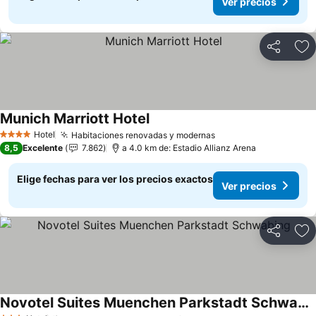
Ver precios
Compartir
Ag
Munich Marriott Hotel
Ver precios
Hotel
Habitaciones renovadas y modernas
Ver precios
4 Estrellas
8,5
Excelente
7.862
a 4.0 km de: Estadio Allianz Arena
Elige fechas para ver los precios exactos
Ver precios
Compartir
Ag
Novotel Suites Muenchen Parkstadt Schwabing