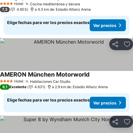
Ver
Hotel
Cocina mediterránea y bávara
Ver precios
4 Estrellas
7,3
4.603
a 4.5 km de: Estadio Allianz Arena
Elige fechas para ver los precios exactos
Ver precios
Compartir
Ag
AMERON München Motorworld
Ver precios
Hotel
Habitaciones Car Studio
Ver precios
4 Estrellas
9,1
Excelente
4.631
a 2.9 km de: Estadio Allianz Arena
Elige fechas para ver los precios exactos
Ver precios
Compartir
Ag