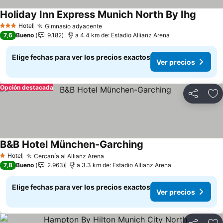
Holiday Inn Express Munich North By Ihg
Ver pre
Hotel
Gimnasio adyacente
Ver precios
3 Estrellas
7,6
Bueno
9.182
a 4.4 km de: Estadio Allianz Arena
Elige fechas para ver los precios exactos
Ver precios
Opción destacada
Compartir
Ag
B&B Hotel München-Garching
Ver precios
Hotel
Cercanía al Allianz Arena
Ver precios
1 Estrellas
7,8
Bueno
2.963
a 3.3 km de: Estadio Allianz Arena
Elige fechas para ver los precios exactos
Ver precios