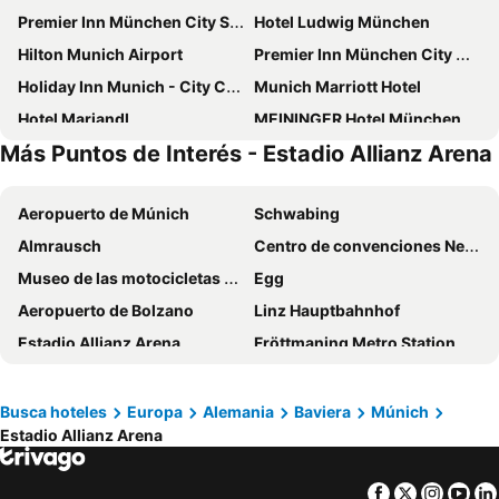
Premier Inn München City Schwabing
Hotel Ludwig München
Hilton Munich Airport
Premier Inn München City Ost
Holiday Inn Munich - City Centre By Ihg
Munich Marriott Hotel
Hotel Mariandl
MEININGER Hotel München Olympiapark
Más Puntos de Interés - Estadio Allianz Arena
Holiday Inn Munich - South By Ihg
Holiday Inn Express Munich - City East By Ihg
NH München Messe
gambino hotel CINCINNATI
Aeropuerto de Múnich
Schwabing
Ramada Encore by Wyndham Munich Messe
Numa Munich Viktoria
Almrausch
Centro de convenciones Neue Messe München
Steigenberger Hotel München
Bold Hotel München Giesing
Museo de las motocicletas y exposición del juguete checo
Egg
ACHAT Hotel München Süd
Hampton by Hilton Munich City West
Aeropuerto de Bolzano
Linz Hauptbahnhof
Eurostars Grand Central
Super 8 by Wyndham Munich City North
Estadio Allianz Arena
Fröttmaning Metro Station
Hotel Daniel
Hotel MIO by AMANO
HeideHaus
Dorfbrunnen
Le Méridien Munich
Hotel New Orly
Kieferngarten Metro Station
Freimann
Premier Inn München Messe
Premier Inn München City Zentrum
Busca hoteles
Europa
Alemania
Baviera
Múnich
Estadio Allianz Arena
Freimann Metro Station
Garching-Hochbrück Metro Station
Holiday Inn – the niu, Fury Aschheim Messe
H2 Hotel München Olympiapark
Garching Metro Station
Poseidon
Hotel Sendlinger Tor
Ameron München Motorworld
Facebook
Twitter
Insta
Yo