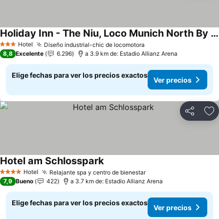
Holiday Inn - The Niu, Loco Munich North By Ihg
Ver precios
Hotel
Diseño industrial-chic de locomotora
Ver precios
3 Estrellas
8,8
Excelente
6.296
a 3.9 km de: Estadio Allianz Arena
Elige fechas para ver los precios exactos
Ver precios
Compartir
Ag
Hotel am Schlosspark
Ver precios
Hotel
Relajante spa y centro de bienestar
Ver precios
4 Estrellas
7,9
Bueno
422
a 3.7 km de: Estadio Allianz Arena
Elige fechas para ver los precios exactos
Ver precios