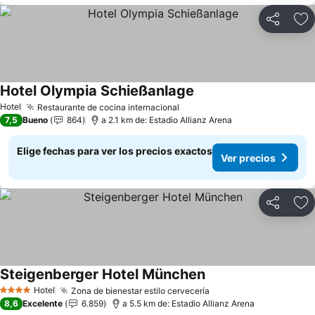
Compartir
Ag
Hotel Olympia Schießanlage
Ver precios
Hotel
Restaurante de cocina internacional
Ver precios
7,5
Bueno
864
a 2.1 km de: Estadio Allianz Arena
Elige fechas para ver los precios exactos
Ver precios
Compartir
Ag
Steigenberger Hotel München
Ver precios
Hotel
Zona de bienestar estilo cervecería
Ver precios
4 Estrellas
8,6
Excelente
6.859
a 5.5 km de: Estadio Allianz Arena