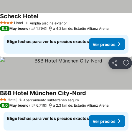
Scheck Hotel
Ver precios
Hotel
Amplia piscina exterior
Ver precios
4 Estrellas
8,2
Muy bueno
1.794
a 4.2 km de: Estadio Allianz Arena
Elige fechas para ver los precios exactos
Ver precios
Compartir
Ag
B&B Hotel München City-Nord
Ver precios
Hotel
Aparcamiento subterráneo seguro
Ver precios
2 Estrellas
8,0
Muy bueno
6.719
a 2.3 km de: Estadio Allianz Arena
Elige fechas para ver los precios exactos
Ver precios