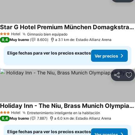
Star G Hotel Premium München Domagkstraße
Ver precios
Hotel
Gimnasio bien equipado
Ver precios
3 Estrellas
8,4
Muy bueno
8.600
a 3.1 km de: Estadio Allianz Arena
Elige fechas para ver los precios exactos
Ver precios
Compartir
Ag
Holiday Inn - The Niu, Brass Munich Olympiapark By Ihg
Ver precios
Hotel
Entretenimiento inteligente en la habitación
Ver precios
3 Estrellas
8,4
Muy bueno
7.887
a 6.0 km de: Estadio Allianz Arena
Elige fechas para ver los precios exactos
Ver precios