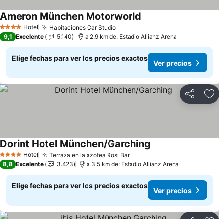
Ameron München Motorworld
Ver precios
Hotel
Habitaciones Car Studio
Ver precios
4 Estrellas
9,1
Excelente
5.140
a 2.9 km de: Estadio Allianz Arena
Elige fechas para ver los precios exactos
Ver precios
Compartir
Ag
Dorint Hotel München/Garching
Ver precios
Hotel
Terraza en la azotea Rosi Bar
Ver precios
4 Estrellas
8,8
Excelente
3.423
a 3.5 km de: Estadio Allianz Arena
Elige fechas para ver los precios exactos
Ver precios