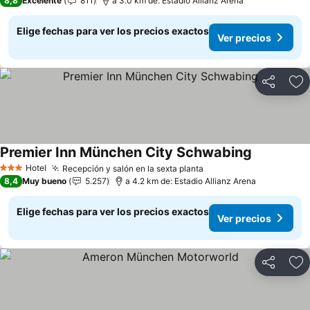
8,8
Excelente
811
a 3.0 km de: Estadio Allianz Arena
Elige fechas para ver los precios exactos
Ver precios
Compartir
Ag
Premier Inn München City Schwabing
Ver precio
Hotel
Recepción y salón en la sexta planta
Ver precios
3 Estrellas
8,4
Muy bueno
5.257
a 4.2 km de: Estadio Allianz Arena
Elige fechas para ver los precios exactos
Ver precios
Compartir
Ag