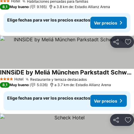
Ver precios
Hotel
Habitaciones pensadas para familias
Ver precios
3 Estrellas
8,1
Muy bueno
9.165
a 3.8 km de: Estadio Allianz Arena
Elige fechas para ver los precios exactos
Ver precios
Compartir
Ag
INNSiDE by Meliá München Parkstadt Schwabing
Ver precios
Hotel
Restaurante y terraza destacados
Ver precios
4 Estrellas
8,1
Muy bueno
5.026
a 3.7 km de: Estadio Allianz Arena
Elige fechas para ver los precios exactos
Ver precios
Compartir
Ag