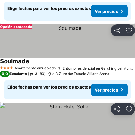
Elige fechas para ver los precios exactos
Ver precios
Opción destacada
Compartir
Ag
Soulmade
Ver precios
Apartamento amueblado
Entorno residencial en Garching bei München
4 Estrellas
9,0
Excelente
3.180
a 3.7 km de: Estadio Allianz Arena
Elige fechas para ver los precios exactos
Ver precios
Compartir
Ag