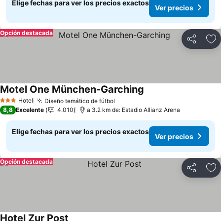
Elige fechas para ver los precios exactos
Ver precios
Opción destacada
Compartir
Ag
Motel One München-Garching
Ver precios
Hotel
Diseño temático de fútbol
Ver precios
3 Estrellas
8,8
Excelente
4.010
a 3.2 km de: Estadio Allianz Arena
Elige fechas para ver los precios exactos
Ver precios
Opción destacada
Compartir
Ag
Hotel Zur Post