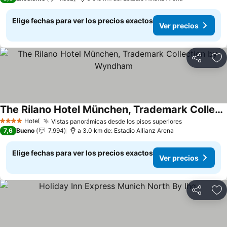
Elige fechas para ver los precios exactos
Ver precios
Compartir
Ag
The Rilano Hotel München, Trademark Collection by Wyndham
Ver precios
Hotel
Vistas panorámicas desde los pisos superiores
Ver precios
4 Estrellas
7,6
Bueno
7.994
a 3.0 km de: Estadio Allianz Arena
Elige fechas para ver los precios exactos
Ver precios
Compartir
Ag