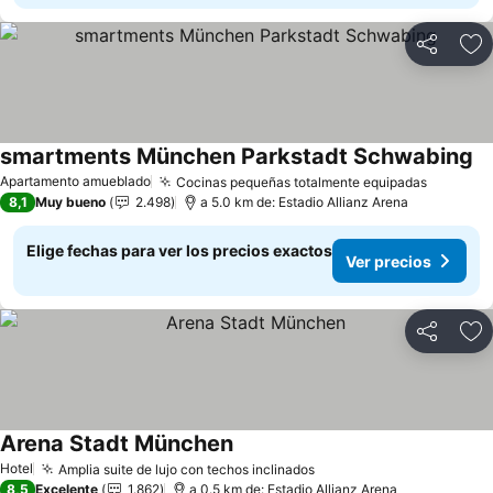
Compartir
Ag
smartments München Parkstadt Schwabing
Ve
Apartamento amueblado
Cocinas pequeñas totalmente equipadas
Ver pre
8,1
Muy bueno
2.498
a 5.0 km de: Estadio Allianz Arena
Elige fechas para ver los precios exactos
Ver precios
Compartir
Ag
Arena Stadt München
Ver precios
Hotel
Amplia suite de lujo con techos inclinados
Ver precios
8,5
Excelente
1.862
a 0.5 km de: Estadio Allianz Arena