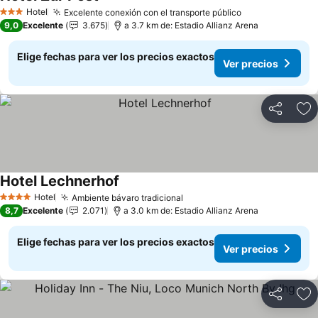
Ver precios
Hotel
Excelente conexión con el transporte público
Ver precios
3 Estrellas
9,0
Excelente
3.675
a 3.7 km de: Estadio Allianz Arena
Elige fechas para ver los precios exactos
Ver precios
Compartir
Ag
Hotel Lechnerhof
Ver precios
Hotel
Ambiente bávaro tradicional
Ver precios
4 Estrellas
8,7
Excelente
2.071
a 3.0 km de: Estadio Allianz Arena
Elige fechas para ver los precios exactos
Ver precios
Compartir
Ag