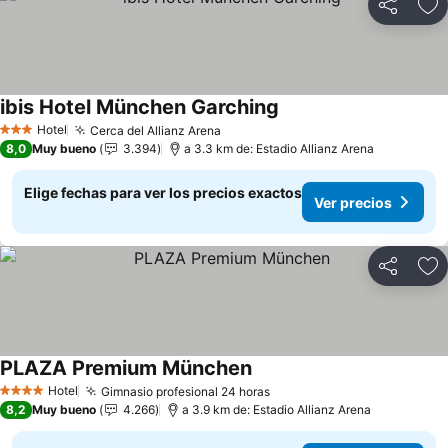
Compartir
Ag
ibis Hotel München Garching
Ver precios
Hotel
Cerca del Allianz Arena
Ver precios
3 Estrellas
8,0
Muy bueno
3.394
a 3.3 km de: Estadio Allianz Arena
Elige fechas para ver los precios exactos
Ver precios
Compartir
Ag
PLAZA Premium München
Ver precios
Hotel
Gimnasio profesional 24 horas
Ver precios
4 Estrellas
8,2
Muy bueno
4.266
a 3.9 km de: Estadio Allianz Arena