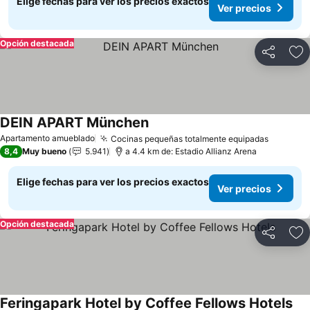
Elige fechas para ver los precios exactos
Ver precios
Opción destacada
Compartir
Ag
DEIN APART München
Ver precios
Apartamento amueblado
Cocinas pequeñas totalmente equipadas
Ver pre
8,4
Muy bueno
5.941
a 4.4 km de: Estadio Allianz Arena
Elige fechas para ver los precios exactos
Ver precios
Opción destacada
Compartir
Ag
Feringapark Hotel by Coffee Fellows Hotels