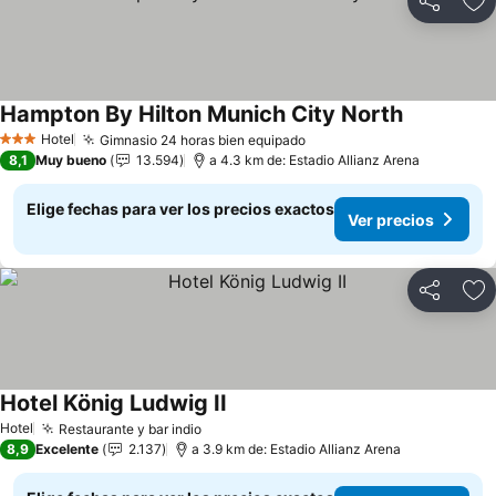
Compartir
Ag
Hampton By Hilton Munich City North
Ver precio
Hotel
Gimnasio 24 horas bien equipado
Ver precios
3 Estrellas
8,1
Muy bueno
13.594
a 4.3 km de: Estadio Allianz Arena
Elige fechas para ver los precios exactos
Ver precios
Compartir
Ag
Hotel König Ludwig II
Ver precios
Hotel
Restaurante y bar indio
Ver precios
8,9
Excelente
2.137
a 3.9 km de: Estadio Allianz Arena