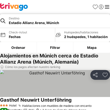
Favoritos
Iniciar 
Me
Destino
Estadio Allianz Arena, Múnich
Check-in/out
Huéspedes/habitaciones
Fechas
2 huéspedes, 1 habitación
Ordenar
Filtrar
Mapa
Alojamientos en Múnich cerca de Estadio
Allianz Arena (Múnich, Alemania)
Cómo los pagos afectan nuestro ranking
Compartir
Ag
Gasthof Neuwirt Unterföhring
Ver precios
Hotel
Habitaciones con muebles de madera con encanto
Ver preci
3 Estrellas