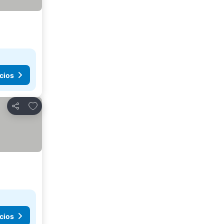
cios
Agregar a favoritos
Compartir
cios