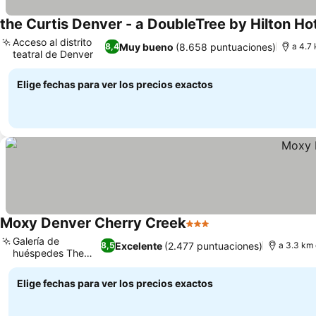
the Curtis Denver - a DoubleTree by Hilton Ho
Acceso al distrito
Muy bueno
(8.658 puntuaciones)
8,4
a 4.7
teatral de Denver
Elige fechas para ver los precios exactos
Moxy Denver Cherry Creek
3 Estrellas
Galería de
Excelente
(2.477 puntuaciones)
8,5
a 3.3 km
huéspedes The
Stash
Elige fechas para ver los precios exactos