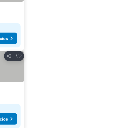
cios
Agregar a favoritos
Compartir
cios