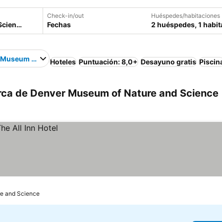
Check-in/out
Huéspedes/habitaciones
Fechas
2 huéspedes, 1 habit
 Museum of Nature and Science
Hoteles
Puntuación: 8,0+
Desayuno gratis
Piscin
rca de Denver Museum of Nature and Science
re and Science