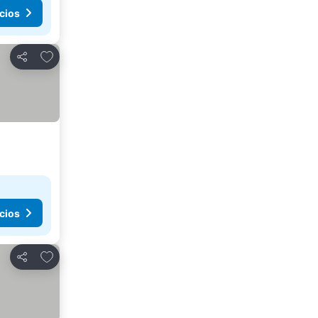
cios
Agregar a favoritos
Compartir
cios
Agregar a favoritos
Compartir