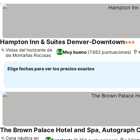
Hampton Inn & Suites Denver-Downtown
3 Estr
Vistas del horizonte de
Muy bueno
(7.662 puntuaciones)
8,4
a
las Montañas Rocosas
Elige fechas para ver los precios exactos
The Brown Palace Hotel and Spa, Autograph C
Cena náutica en
8,5
a 3.9 km