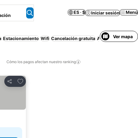
ES · $
Menú
Iniciar sesión
ación
Ver mapa
a
Estacionamiento
Wifi
Cancelación gratuita
Apartamento amue
Cómo los pagos afectan nuestro ranking
Agregar a favoritos
Compartir