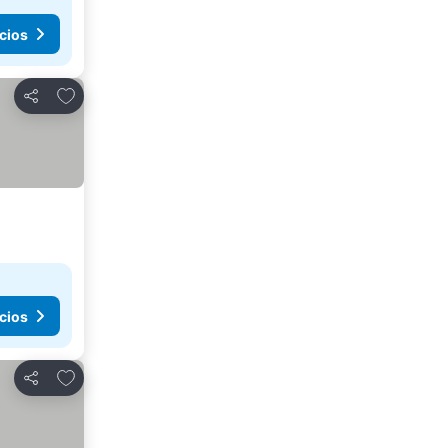
cios
Agregar a favoritos
Compartir
cios
Agregar a favoritos
Compartir