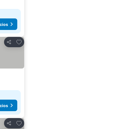
cios
Agregar a favoritos
Compartir
cios
Agregar a favoritos
Compartir