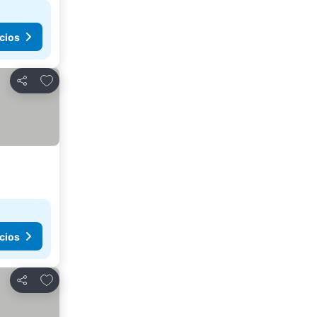
cios
Agregar a favoritos
Compartir
cios
Agregar a favoritos
Compartir