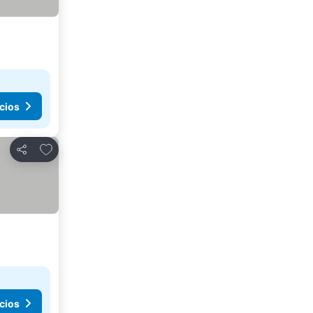
cios
Agregar a favoritos
Compartir
cios