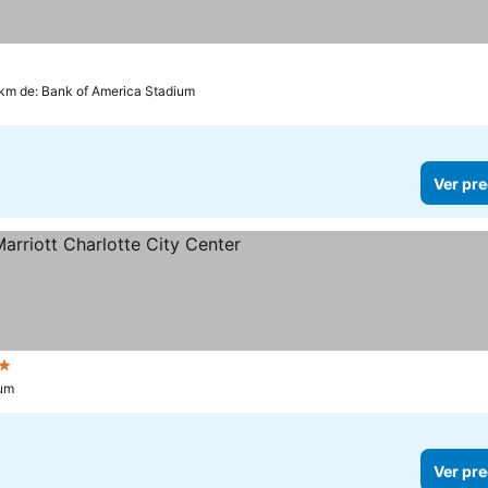
 km de: Bank of America Stadium
Ver pre
strellas
ium
Ver pre