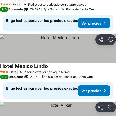
Ver precios
Resort
Retiro costero aislado con cuatro playas
Ver precios
4 Estrellas
9,0
Excelente
29.494
a 3.4 km de: Bahia de Santa Cruz
Elige fechas para ver los precios exactos
Ver precios
Compartir
Ag
Hotel Mexico Lindo
Ver precios
Hotel
Piscina exterior con agua termal
Ver precios
3 Estrellas
8,9
Excelente
2.090
a 0.9 km de: Bahia de Santa Cruz
Elige fechas para ver los precios exactos
Ver precios
Compartir
Ag