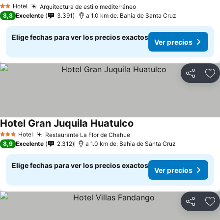
Ver precios
Hotel
Arquitectura de estilo mediterráneo
Ver precios
2 Estrellas
8,8
Excelente
3.391
a 1.0 km de: Bahia de Santa Cruz
Elige fechas para ver los precios exactos
Ver precios
Compartir
Ag
Hotel Gran Juquila Huatulco
Ver precios
Hotel
Restaurante La Flor de Chahue
Ver precios
3 Estrellas
8,9
Excelente
2.312
a 1.0 km de: Bahia de Santa Cruz
Elige fechas para ver los precios exactos
Ver precios
Compartir
Ag