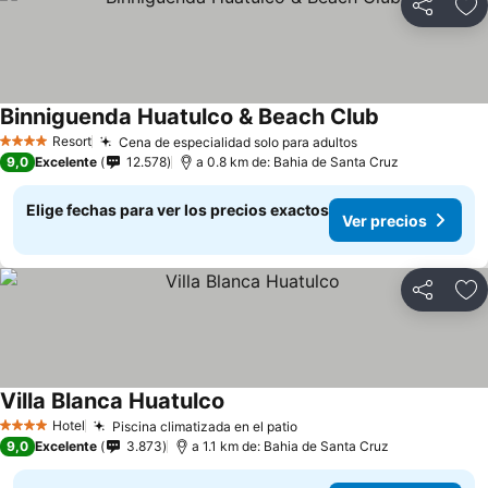
Compartir
Ag
Binniguenda Huatulco & Beach Club
Ver precios
Resort
Cena de especialidad solo para adultos
Ver precios
4 Estrellas
9,0
Excelente
12.578
a 0.8 km de: Bahia de Santa Cruz
Elige fechas para ver los precios exactos
Ver precios
Compartir
Ag
Villa Blanca Huatulco
Ver precios
Hotel
Piscina climatizada en el patio
Ver precios
4 Estrellas
9,0
Excelente
3.873
a 1.1 km de: Bahia de Santa Cruz