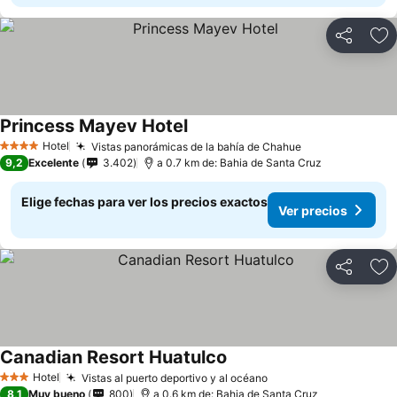
Compartir
Ag
Princess Mayev Hotel
Ver precios
Hotel
Vistas panorámicas de la bahía de Chahue
Ver precios
4 Estrellas
9,2
Excelente
3.402
a 0.7 km de: Bahia de Santa Cruz
Elige fechas para ver los precios exactos
Ver precios
Compartir
Ag
Canadian Resort Huatulco
Ver precios
Hotel
Vistas al puerto deportivo y al océano
Ver precios
3 Estrellas
8,1
Muy bueno
800
a 0.6 km de: Bahia de Santa Cruz