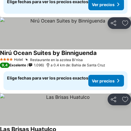
Elige fechas para ver los precios exactos
Ver precios
Compartir
Ag
Nirú Ocean Suites by Binniguenda
Ver precios
Hotel
Restaurante en la azotea Bi'nisa
Ver precios
4 Estrellas
9,4
Excelente
1.096
a 0.4 km de: Bahia de Santa Cruz
Elige fechas para ver los precios exactos
Ver precios
Compartir
Ag
Las Brisas Huatulco