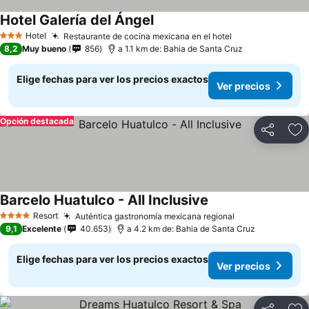
Hotel Galería del Ángel
Ver precios
Hotel
Restaurante de cocina mexicana en el hotel
Ver precios
3 Estrellas
8,2
Muy bueno
856
a 1.1 km de: Bahia de Santa Cruz
Elige fechas para ver los precios exactos
Ver precios
Opción destacada
Compartir
Ag
Barcelo Huatulco - All Inclusive
Ver precios
Resort
Auténtica gastronomía mexicana regional
Ver precios
4 Estrellas
9,1
Excelente
40.653
a 4.2 km de: Bahia de Santa Cruz
Elige fechas para ver los precios exactos
Ver precios