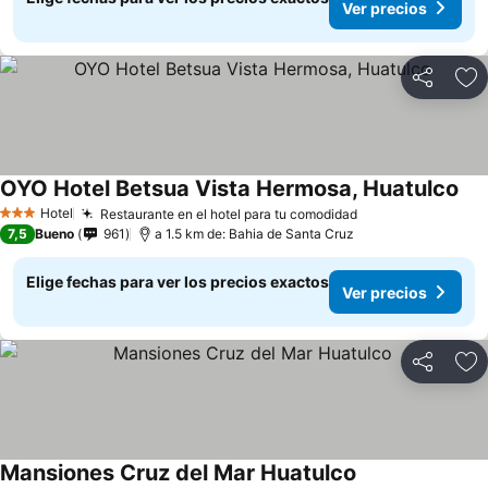
Ver precios
Compartir
Ag
OYO Hotel Betsua Vista Hermosa, Huatulco
Ver
Hotel
Restaurante en el hotel para tu comodidad
Ver precios
3 Estrellas
7,5
Bueno
961
a 1.5 km de: Bahia de Santa Cruz
Elige fechas para ver los precios exactos
Ver precios
Compartir
Ag
Mansiones Cruz del Mar Huatulco
Ver precios