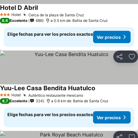
Hotel D Abril
Ver precios
Hotel
Cerca de la playa de Santa Cruz
Ver precios
3 Estrellas
8,6
Excelente
686
a 0.5 km de: Bahia de Santa Cruz
Elige fechas para ver los precios exactos
Ver precios
Compartir
Ag
Yuu-Lee Casa Bendita Huatulco
Ver precios
Hotel
Auténtico restaurante mexicano
Ver precios
3 Estrellas
8,7
Excelente
324
a 0.6 km de: Bahia de Santa Cruz
Elige fechas para ver los precios exactos
Ver precios