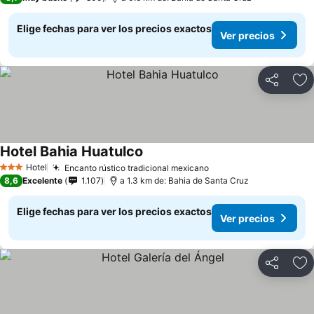
Elige fechas para ver los precios exactos
Ver precios
Compartir
Ag
Hotel Bahia Huatulco
Ver precios
Hotel
Encanto rústico tradicional mexicano
Ver precios
3 Estrellas
8,6
Excelente
1.107
a 1.3 km de: Bahia de Santa Cruz
Elige fechas para ver los precios exactos
Ver precios
Compartir
Ag