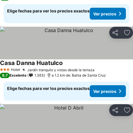
Elige fechas para ver los precios exactos
Ver precios
Compartir
Ag
Casa Danna Huatulco
Ver precios
Hotel
Jardín tranquilo y vistas desde la terraza
Ver precios
3 Estrellas
8,7
Excelente
1.363
a 1.2 km de: Bahia de Santa Cruz
Elige fechas para ver los precios exactos
Ver precios
Compartir
Ag