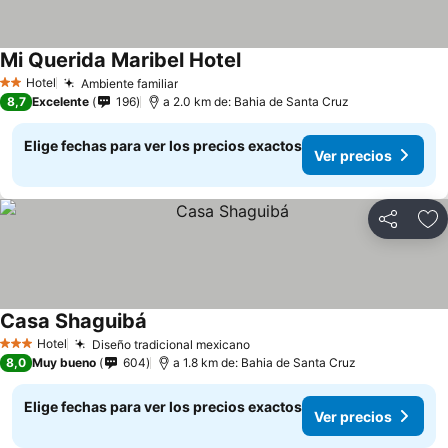
Mi Querida Maribel Hotel
Ver precios
Hotel
Ambiente familiar
Ver precios
2 Estrellas
8,7
Excelente
196
a 2.0 km de: Bahia de Santa Cruz
Elige fechas para ver los precios exactos
Ver precios
Compartir
Ag
Casa Shaguibá
Ver precios
Hotel
Diseño tradicional mexicano
Ver precios
3 Estrellas
8,0
Muy bueno
604
a 1.8 km de: Bahia de Santa Cruz
Elige fechas para ver los precios exactos
Ver precios