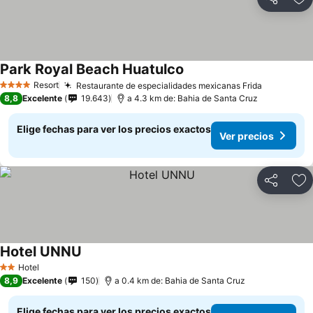
Compartir
Ag
Park Royal Beach Huatulco
Ver precios
Resort
Restaurante de especialidades mexicanas Frida
Ver preci
4 Estrellas
8,8
Excelente
19.643
a 4.3 km de: Bahia de Santa Cruz
Elige fechas para ver los precios exactos
Ver precios
Compartir
Ag
Hotel UNNU
Ver precios
Hotel
2 Estrellas
8,9
Excelente
150
a 0.4 km de: Bahia de Santa Cruz
Elige fechas para ver los precios exactos