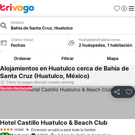
Favoritos
Iniciar 
Me
Destino
Bahia de Santa Cruz, Huatulco
Check-in/out
Huéspedes/habitaciones
Fechas
2 huéspedes, 1 habitación
Ordenar
Filtrar
Mapa
Alojamientos en Huatulco cerca de Bahia de
Santa Cruz (Huatulco, México)
Cómo los pagos afectan nuestro ranking
Opción destacada
Compartir
Ag
Hotel Castillo Huatulco & Beach Club
Ver precios
Hotel
Diversión acuática para toda la familia
Ver precios
4 Estrellas