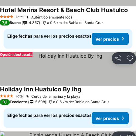
Hotel Marina Resort & Beach Club Huatulco
Ver
Hotel
Auténtico ambiente local
Ver precios
4 Estrellas
7,5
Bueno
4.357
a 0.6 km de: Bahia de Santa Cruz
Elige fechas para ver los precios exactos
Ver precios
Opción destacada
Compartir
Ag
Holiday Inn Huatulco By Ihg
Ver precios
Hotel
Cerca de la marina y la playa
Ver precios
4 Estrellas
9,1
Excelente
5.608
a 0.6 km de: Bahia de Santa Cruz
Elige fechas para ver los precios exactos
Ver precios