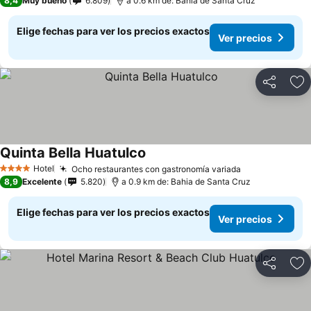
8,4
Muy bueno
6.809
a 0.6 km de: Bahia de Santa Cruz
Elige fechas para ver los precios exactos
Ver precios
Compartir
Ag
Quinta Bella Huatulco
Ver precios
Hotel
Ocho restaurantes con gastronomía variada
Ver precios
4 Estrellas
8,9
Excelente
5.820
a 0.9 km de: Bahia de Santa Cruz
Elige fechas para ver los precios exactos
Ver precios
Compartir
Ag