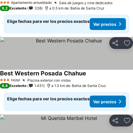
Apartamento amueblado
Sala de juegos y cine dedicados
Ver prec
3 Estrellas
9,2
Excelente
338
a 0.5 km de: Bahia de Santa Cruz
Elige fechas para ver los precios exactos
Ver precios
Compartir
Ag
Best Western Posada Chahue
Ver precios
Hotel
Piscina exterior con vistas
Ver precios
3 Estrellas
8,9
Excelente
1.431
a 1.3 km de: Bahia de Santa Cruz
Elige fechas para ver los precios exactos
Ver precios
Compartir
Ag