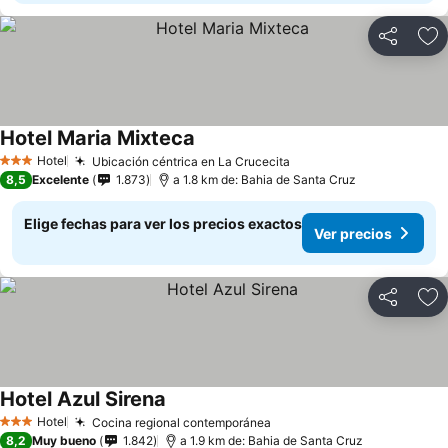
Compartir
Ag
Hotel Maria Mixteca
Ver precios
Hotel
Ubicación céntrica en La Crucecita
Ver precios
3 Estrellas
8,5
Excelente
1.873
a 1.8 km de: Bahia de Santa Cruz
Elige fechas para ver los precios exactos
Ver precios
Compartir
Ag
Hotel Azul Sirena
Ver precios
Hotel
Cocina regional contemporánea
Ver precios
3 Estrellas
8,2
Muy bueno
1.842
a 1.9 km de: Bahia de Santa Cruz