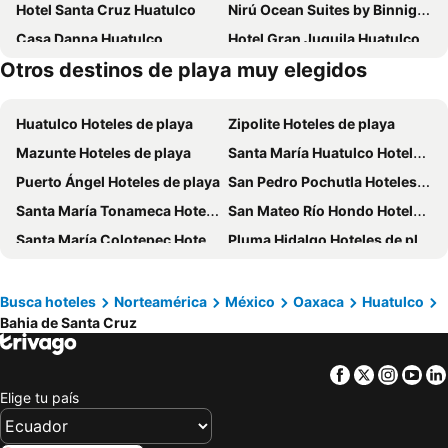
Hotel Santa Cruz Huatulco
Nirú Ocean Suites by Binniguenda
Casa Danna Huatulco
Hotel Gran Juquila Huatulco
Otros destinos de playa muy elegidos
Celeste Beach Residences Huatulco Curamoria Collection
Best Western Posada Chahue
Hotel Nonni
Hotel UNNU
Huatulco Hoteles de playa
Zipolite Hoteles de playa
Hotel Suite Las Valkirias
Hotel Guivá Huatulco
Mazunte Hoteles de playa
Santa María Huatulco Hoteles de playa
Capri Huatulco
Casa Blanca Del Sol Tangolunda
Puerto Ángel Hoteles de playa
San Pedro Pochutla Hoteles de playa
Hotel Doña Mary Huatulco
Real Aligheri
Santa María Tonameca Hoteles de playa
San Mateo Río Hondo Hoteles de playa
Hotel Boutique Eden Costa
Hotel Mexicana Huatulco
Santa María Colotepec Hoteles de playa
Pluma Hidalgo Hoteles de playa
Las Palmas
Mision de los Arcos
San José del Peñasco Hoteles de playa
Hotel Marina Park Plaza
D' León
Aloha
Plaza Conejo
Busca hoteles
Norteamérica
México
Oaxaca
Huatulco
Bahia de Santa Cruz
Oasis Chahue
Misión Mares
Mar
Hotel Hills Huatulco
Facebook
Twitter
Insta
Yo
Hotel Posada La Entrega
Santuario San Agustin
Elige tu país
Pavel
Posada El Molino
Hotel Unu
Casa Mystica