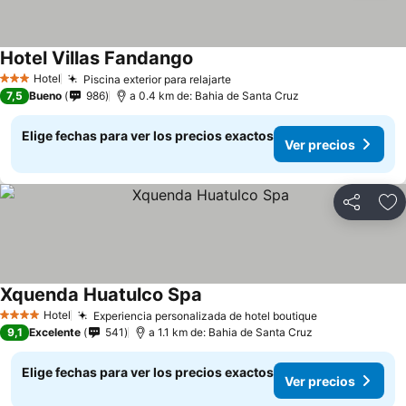
Hotel Villas Fandango
Ver precios
Hotel
Piscina exterior para relajarte
Ver precios
3 Estrellas
7,5
Bueno
986
a 0.4 km de: Bahia de Santa Cruz
Elige fechas para ver los precios exactos
Ver precios
Compartir
Ag
Xquenda Huatulco Spa
Ver precios
Hotel
Experiencia personalizada de hotel boutique
Ver precios
4 Estrellas
9,1
Excelente
541
a 1.1 km de: Bahia de Santa Cruz
Elige fechas para ver los precios exactos
Ver precios