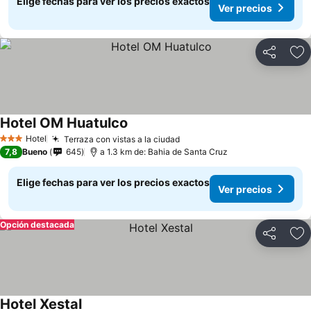
Elige fechas para ver los precios exactos
Ver precios
Compartir
Ag
Hotel OM Huatulco
Ver precios
Hotel
Terraza con vistas a la ciudad
Ver precios
3 Estrellas
7,8
Bueno
645
a 1.3 km de: Bahia de Santa Cruz
Elige fechas para ver los precios exactos
Ver precios
Opción destacada
Compartir
Ag
Hotel Xestal