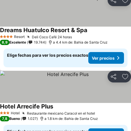
Compartir
Ag
Dreams Huatulco Resort & Spa
Ver precios
Resort
Deli Coco Café 24 horas
Ver precios
4 Estrellas
8,9
Excelente
19.744
a 4.4 km de: Bahia de Santa Cruz
Elige fechas para ver los precios exactos
Ver precios
Compartir
Ag
Hotel Arrecife Plus
Ver precios
Hotel
Restaurante mexicano Caracol en el hotel
Ver precios
3 Estrellas
7,8
Bueno
1.027
a 1.8 km de: Bahia de Santa Cruz