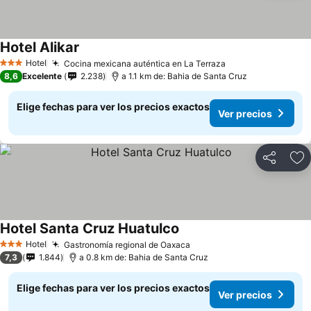
Hotel Alikar
Ver precios
Hotel
Cocina mexicana auténtica en La Terraza
Ver precios
3 Estrellas
8,6
Excelente
2.238
a 1.1 km de: Bahia de Santa Cruz
Elige fechas para ver los precios exactos
Ver precios
Compartir
Ag
Hotel Santa Cruz Huatulco
Ver precios
Hotel
Gastronomía regional de Oaxaca
Ver precios
3 Estrellas
7,3
1.844
a 0.8 km de: Bahia de Santa Cruz
Elige fechas para ver los precios exactos
Ver precios