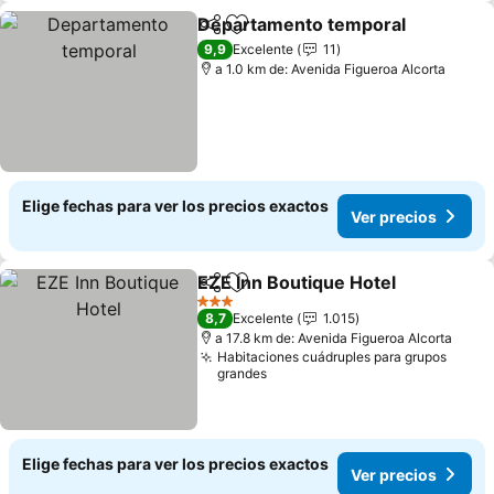
Departamento temporal
Compartir
Agregar a favoritos
Ve
9,9
Excelente
11
a 1.0 km de: Avenida Figueroa Alcorta
Elige fechas para ver los precios exactos
Ver precios
EZE Inn Boutique Hotel
Compartir
Agregar a favoritos
Ver
3 Estrellas
8,7
Excelente
1.015
a 17.8 km de: Avenida Figueroa Alcorta
Habitaciones cuádruples para grupos
grandes
Elige fechas para ver los precios exactos
Ver precios