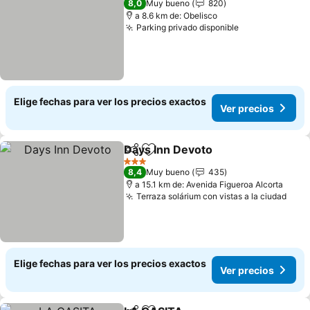
8,0
Muy bueno
820
a 8.6 km de: Obelisco
Parking privado disponible
Ver precios
Elige fechas para ver los precios exactos
Ver precios
Days Inn Devoto
Compartir
Agregar a favoritos
Ver preci
3 Estrellas
8,4
Muy bueno
435
a 15.1 km de: Avenida Figueroa Alcorta
Terraza solárium con vistas a la ciudad
Ver 
Elige fechas para ver los precios exactos
Ver precios