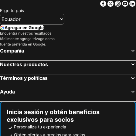
Cementerio de la Recoleta
Saavedra
Facebook
Twitter
Insta
Yo
Parque Centenario
Nuñez
Elige tu país
Barrio Chino
Alto Palermo Shopping
Recoleta Cultural Centre
Teatro Gran Rex
Agregar en Google
Encuentra nuestros resultados
Feria de San Pedro Telmo
Plaza de Mayo
fácilmente: agrega trivago como
Estadio Ciudad de La Plata
El Once
fuente preferida en Google.
Compañía
Comuna13
Cementerio de La Chacarita
Avenida Santa Fe
Avenida Callao
Nuestros productos
Montserrat
Versalles
Términos y políticas
Estadio José Amalfitani
Villa Real
Liniers
Comuna 9
Ayuda
Mataderos
Villa Devoto
Villa Luro
Monte Castro
Inicia sesión y obtén beneficios
Comuna10
Vélez Sarsfield
exclusivos para socios
Floresta
Parque Avellaneda
Personaliza tu experiencia
Comuna 8
Comuna15
Obtén ofertas y precios para socios