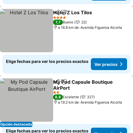
Hotel Z Los Tilos
Compartir
Agregar a favoritos
Ver preci
4 Estrellas
7,7
Bueno
22
a 16.8 km de: Avenida Figueroa Alcorta
Elige fechas para ver los precios exactos
Ver precios
My Pod Capsule Boutique
Compartir
Agregar a favoritos
AirPort
Ver precios
2 Estrellas
8,8
Excelente
327
a 19.2 km de: Avenida Figueroa Alcorta
Opción destacada
Elige fechas para ver los precios exactos