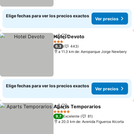
Elige fechas para ver los precios exactos
Ver precios
Hotel Devoto
Compartir
Agregar a favoritos
Ver precios
3 Estrellas
6,3
443
a 11.3 km de: Aeroparque Jorge Newbery
Elige fechas para ver los precios exactos
Ver precios
Aparts Temporarios
Compartir
Agregar a favoritos
Ver pr
5 Estrellas
9,7
Excelente
81
a 20.0 km de: Avenida Figueroa Alcorta