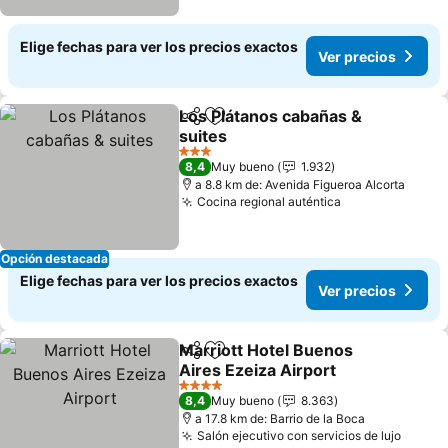
Elige fechas para ver los precios exactos
Ver precios
Los Plátanos cabañas &
Compartir
Agregar a favoritos
suites
Ver precios
3 Estrellas
8,4
Muy bueno
1.932
a 8.8 km de: Avenida Figueroa Alcorta
Cocina regional auténtica
Ver precios
Opción destacada
Elige fechas para ver los precios exactos
Ver precios
Marriott Hotel Buenos
Compartir
Agregar a favoritos
Aires Ezeiza Airport
Ver precios
4 Estrellas
8,4
Muy bueno
8.363
a 17.8 km de: Barrio de la Boca
Salón ejecutivo con servicios de lujo
Ver pr