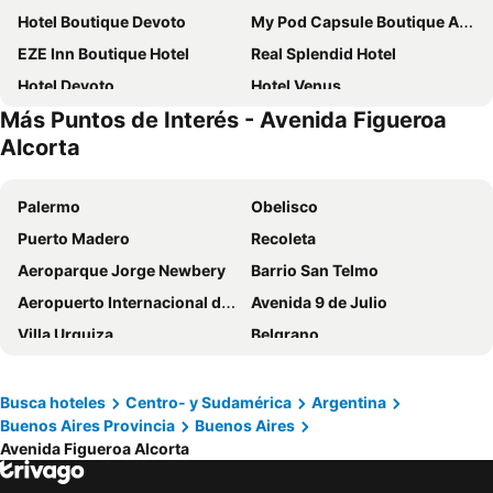
Hotel Boutique Devoto
My Pod Capsule Boutique AirPort
EZE Inn Boutique Hotel
Real Splendid Hotel
Hotel Devoto
Hotel Venus
Más Puntos de Interés - Avenida Figueroa
Hotel San Remo Flores
Giorgio's House Buenos Aires
Alcorta
Costa Azul
Papi
City Style Urquiza Trade Center
Apart Puerto Marina
Palermo
Obelisco
Walden Departamento
marazul
Puerto Madero
Recoleta
Hotel Sf
Concord - Albergue Transitorio
Aeroparque Jorge Newbery
Barrio San Telmo
Otello
Hotel El Patio
Aeropuerto Internacional de Ezeiza Ministro Pistarini
Avenida 9 de Julio
Faraón
Rivadavia Plaza Hotel
Villa Urquiza
Belgrano
Avenida Figueroa Alcorta
Plaza San Martín
Almagro
Buenos Aires Bus
Busca hoteles
Centro- y Sudamérica
Argentina
Buenos Aires Provincia
Buenos Aires
Retiro
Caballito
Avenida Figueroa Alcorta
Aeropuerto de Durango - La Plata
Chacarita