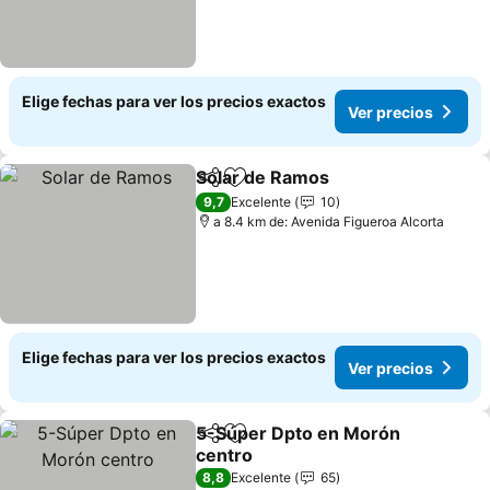
Elige fechas para ver los precios exactos
Ver precios
Solar de Ramos
Compartir
Agregar a favoritos
Ver precio
9,7
Excelente
10
a 8.4 km de: Avenida Figueroa Alcorta
Elige fechas para ver los precios exactos
Ver precios
5-Súper Dpto en Morón
Compartir
Agregar a favoritos
centro
Ver precios
8,8
Excelente
65