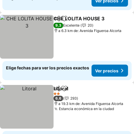
Ver precios
CHE LOLITA HOUSE 3
Compartir
Agregar a favoritos
Ver 
9,3
Excelente
20
a 6.3 km de: Avenida Figueroa Alcorta
Elige fechas para ver los precios exactos
Ver precios
Litoral
Compartir
Agregar a favoritos
Ver precios
2 Estrellas
6,6
293
a 19.3 km de: Avenida Figueroa Alcorta
Estancia económica en la ciudad
Ver prec