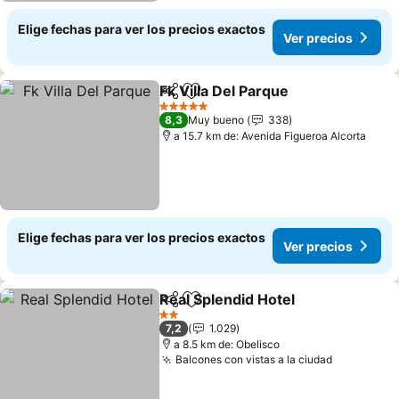
Elige fechas para ver los precios exactos
Ver precios
Fk Villa Del Parque
Compartir
Agregar a favoritos
Ver pre
5 Estrellas
8,3
Muy bueno
338
a 15.7 km de: Avenida Figueroa Alcorta
Elige fechas para ver los precios exactos
Ver precios
Real Splendid Hotel
Compartir
Agregar a favoritos
Ver pr
2 Estrellas
7,2
1.029
a 8.5 km de: Obelisco
Balcones con vistas a la ciudad
Ver preci