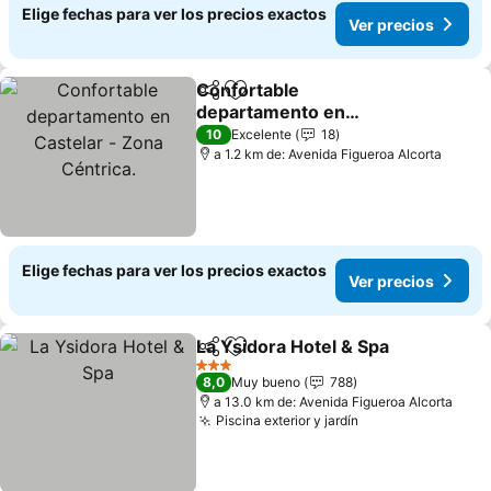
Elige fechas para ver los precios exactos
Ver precios
Confortable
Compartir
Agregar a favoritos
departamento en
Castelar - Zona Céntrica.
Ver precios
10
Excelente
18
a 1.2 km de: Avenida Figueroa Alcorta
Elige fechas para ver los precios exactos
Ver precios
La Ysidora Hotel & Spa
Compartir
Agregar a favoritos
Ver
3 Estrellas
8,0
Muy bueno
788
a 13.0 km de: Avenida Figueroa Alcorta
Piscina exterior y jardín
Ver precios