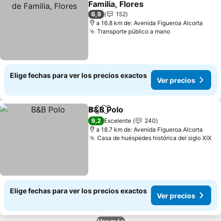
Familia, Flores
Ver precios
6,9
152
a 16.8 km de: Avenida Figueroa Alcorta
Transporte público a mano
Ver precios
Elige fechas para ver los precios exactos
Ver precios
B&B Polo
Compartir
Agregar a favoritos
Ver precios
9,2
Excelente
240
a 18.7 km de: Avenida Figueroa Alcorta
Casa de huéspedes histórica del siglo XIX
Ve
Elige fechas para ver los precios exactos
Ver precios