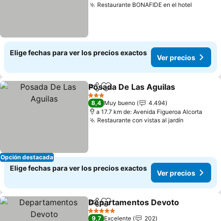
Restaurante BONAFIDE en el hotel
Ver pre
Elige fechas para ver los precios exactos
Ver precios
Posada De Las Aguilas
Compartir
Agregar a favoritos
Ver
3 Estrellas
8,4
Muy bueno
4.494
a 17.7 km de: Avenida Figueroa Alcorta
Restaurante con vistas al jardín
Ver preci
Opción destacada
Elige fechas para ver los precios exactos
Ver precios
Departamentos Devoto
Compartir
Agregar a favoritos
Ve
5 Estrellas
9,7
Excelente
202