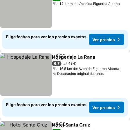
a 14.4 km de: Avenida Figueroa Alcorta
Elige fechas para ver los precios exactos
Ver precios
Hospedaje La Rana
Compartir
Agregar a favoritos
Ver pre
6,7
434
a 16.5 km de: Avenida Figueroa Alcorta
Decoración original de ranas
Ver precios
Elige fechas para ver los precios exactos
Ver precios
Hotel Santa Cruz
Compartir
Agregar a favoritos
Ver preci