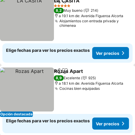
LA CASITA
Compartir
Agregar a favoritos
Ver precios
5 Estrellas
8,2
Muy bueno
214
a 19.1 km de: Avenida Figueroa Alcorta
Alojamientos con entrada privada y
chimenea
Elige fechas para ver los precios exactos
Ver precios
Rozas Apart
Compartir
Agregar a favoritos
Ver precios
8,9
Excelente
925
a 18.1 km de: Avenida Figueroa Alcorta
Cocinas bien equipadas
Ver precios
Opción destacada
Elige fechas para ver los precios exactos
Ver precios