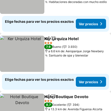
Habitaciones decoradas con mucho estilo
Ve
Elige fechas para ver los precios exactos
Ver precios
Ker Urquiza Hotel
Compartir
Agregar a favoritos
Ver prec
3 Estrellas
7,9
Bueno
3.930
a 6.6 km de: Aeroparque Jorge Newbery
Santuario de spa y bienestar
Ver precios
Elige fechas para ver los precios exactos
Ver precios
Hotel Boutique Devoto
Compartir
Agregar a favoritos
Ver
3 Estrellas
8,7
Excelente
394
a 13.3 km de: Avenida Figueroa Alcorta