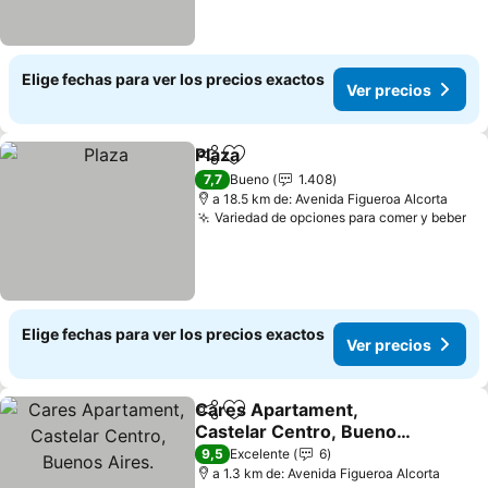
Elige fechas para ver los precios exactos
Ver precios
Plaza
Compartir
Agregar a favoritos
Ver precios
7,7
Bueno
1.408
a 18.5 km de: Avenida Figueroa Alcorta
Variedad de opciones para comer y beber
Ve
Elige fechas para ver los precios exactos
Ver precios
Cares Apartament,
Compartir
Agregar a favoritos
Castelar Centro, Buenos
Aires.
Ver precios
9,5
Excelente
6
a 1.3 km de: Avenida Figueroa Alcorta