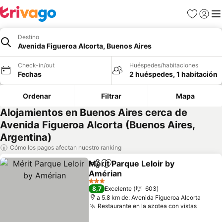
Favoritos
Iniciar 
Me
Destino
Avenida Figueroa Alcorta, Buenos Aires
Check-in/out
Huéspedes/habitaciones
Fechas
2 huéspedes, 1 habitación
Ordenar
Filtrar
Mapa
Alojamientos en Buenos Aires cerca de
Avenida Figueroa Alcorta (Buenos Aires,
Argentina)
Cómo los pagos afectan nuestro ranking
Mérit Parque Leloir by
Compartir
Agregar a favoritos
Amérian
Ver precios
3 Estrellas
8,7
Excelente
603
a 5.8 km de: Avenida Figueroa Alcorta
Restaurante en la azotea con vistas
Ver pr