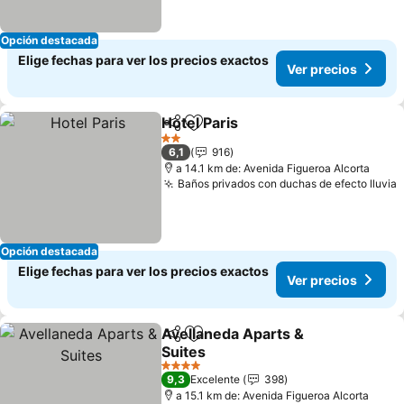
Opción destacada
Elige fechas para ver los precios exactos
Ver precios
Hotel Paris
Compartir
Agregar a favoritos
Ver precios
2 Estrellas
6,1
916
a 14.1 km de: Avenida Figueroa Alcorta
Baños privados con duchas de efecto lluvia
V
Opción destacada
Elige fechas para ver los precios exactos
Ver precios
Avellaneda Aparts &
Compartir
Agregar a favoritos
Suites
Ver precios
4 Estrellas
9,3
Excelente
398
a 15.1 km de: Avenida Figueroa Alcorta