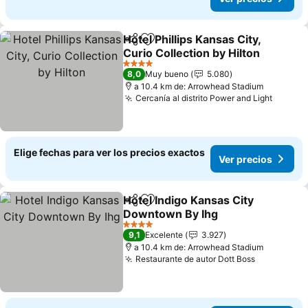
Hotel Phillips Kansas City,
Compartir
Agregar a favoritos
Curio Collection by Hilton
Ver precios
4 Estrellas
8,0
Muy bueno
5.080
a 10.4 km de: Arrowhead Stadium
Cercanía al distrito Power and Light
Ver pr
Elige fechas para ver los precios exactos
Ver precios
Hotel Indigo Kansas City
Compartir
Agregar a favoritos
Downtown By Ihg
Ver precios
4 Estrellas
9,1
Excelente
3.927
a 10.4 km de: Arrowhead Stadium
Restaurante de autor Dott Boss
Ver preci