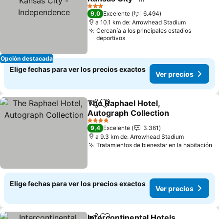
Independence
Ver precios
3 Estrellas
9,0
Excelente
6.494
a 10.1 km de: Arrowhead Stadium
Cercanía a los principales estadios
deportivos
Opción destacada
Elige fechas para ver los precios exactos
Ver precios
The Raphael Hotel,
Compartir
Agregar a favoritos
Autograph Collection
Ver precios
4 Estrellas
9,4
Excelente
3.361
a 9.3 km de: Arrowhead Stadium
Tratamientos de bienestar en la habitación
V
Elige fechas para ver los precios exactos
Ver precios
Intercontinental Hotels