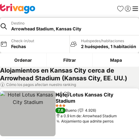
Favoritos
Iniciar 
Me
Destino
Arrowhead Stadium, Kansas City
Check-in/out
Huéspedes/habitaciones
Fechas
2 huéspedes, 1 habitación
Ordenar
Filtrar
Mapa
Alojamientos en Kansas City cerca de
Arrowhead Stadium (Kansas City, EE. UU.)
Cómo los pagos afectan nuestro ranking
Hotel Lotus Kansas City
Compartir
Agregar a favoritos
Stadium
Ver precios
3 Estrellas
7,6
Bueno
4.926
a 0.9 km de: Arrowhead Stadium
Alojamiento que admite perros
Ver precio