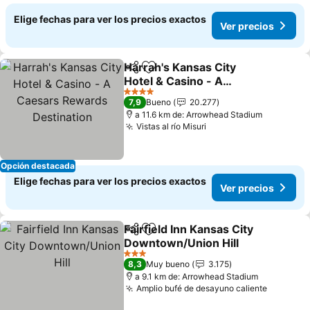
Elige fechas para ver los precios exactos
Ver precios
Harrah's Kansas City
Compartir
Agregar a favoritos
Hotel & Casino - A
Caesars Rewards
Ver precios
4 Estrellas
7,9
Bueno
20.277
Destination
a 11.6 km de: Arrowhead Stadium
Vistas al río Misuri
Ver precios
Opción destacada
Elige fechas para ver los precios exactos
Ver precios
Fairfield Inn Kansas City
Compartir
Agregar a favoritos
Downtown/Union Hill
Ver precios
3 Estrellas
8,3
Muy bueno
3.175
a 9.1 km de: Arrowhead Stadium
Amplio bufé de desayuno caliente
Ver prec