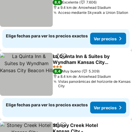
8,6
Excelente
7.606
a 9.4 km de: Arrowhead Stadium
Acceso mediante Skywalk a Union Station
V
Elige fechas para ver los precios exactos
Ver precios
La Quinta Inn & Suites by
Compartir
Agregar a favoritos
Wyndham Kansas City
Beacon Hill
Ver precios
3 Estrellas
8,4
Muy bueno
5.309
a 8.4 km de: Arrowhead Stadium
Vistas panorámicas del horizonte de Kansas
City
Elige fechas para ver los precios exactos
Ver precios
Stoney Creek Hotel
Compartir
Agregar a favoritos
Kansas City -