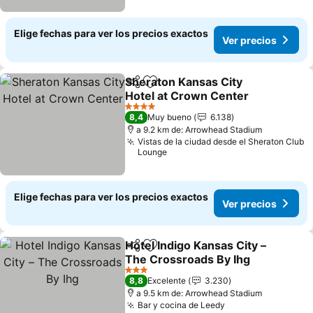
Elige fechas para ver los precios exactos
Ver precios
Sheraton Kansas City
Compartir
Agregar a favoritos
Hotel at Crown Center
Ver precios
4 Estrellas
8,4
Muy bueno
6.138
a 9.2 km de: Arrowhead Stadium
Vistas de la ciudad desde el Sheraton Club
Lounge
Elige fechas para ver los precios exactos
Ver precios
Hotel Indigo Kansas City –
Compartir
Agregar a favoritos
The Crossroads By Ihg
Ver precios
3 Estrellas
8,8
Excelente
3.230
a 9.5 km de: Arrowhead Stadium
Bar y cocina de Leedy
Ver precios