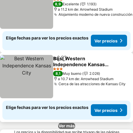
Ver precios
3 Estrellas
8,9
Excelente
1.193
a 11.2 km de: Arrowhead Stadium
Alojamiento moderno de nueva construcción
Elige fechas para ver los precios exactos
Ver precios
Best Western
Compartir
Agregar a favoritos
Independence Kansas
City
Ver precios
3 Estrellas
8,1
Muy bueno
2.026
a 10.7 km de: Arrowhead Stadium
Cerca de las atracciones de Kansas City
Ver
Elige fechas para ver los precios exactos
Ver precios
Ver más
Los precios y la disponibilidad que recibe trivago de las páginas