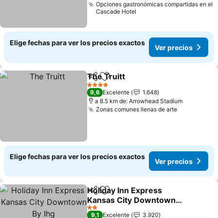
Opciones gastronómicas compartidas en el
Cascade Hotel
Elige fechas para ver los precios exactos
Ver precios
The Truitt
Compartir
Agregar a favoritos
Ver precios
4 Estrellas
9,6
Excelente
1.648
a 8.5 km de: Arrowhead Stadium
Zonas comunes llenas de arte
Ver precio
Elige fechas para ver los precios exactos
Ver precios
Holiday Inn Express
Compartir
Agregar a favoritos
Kansas City Downtown
By Ihg
Ver precios
2 Estrellas
9,1
Excelente
3.920