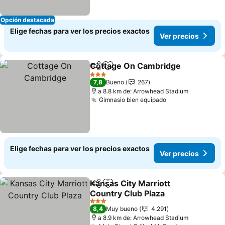
Opción destacada
Elige fechas para ver los precios exactos
Ver precios
Cottage On Cambridge
Compartir
Agregar a favoritos
Ver
3 Estrellas
7,8
Bueno
267
a 8.8 km de: Arrowhead Stadium
Gimnasio bien equipado
Ver precios
Elige fechas para ver los precios exactos
Ver precios
Kansas City Marriott
Compartir
Agregar a favoritos
Country Club Plaza
Ver precios
3 Estrellas
8,4
Muy bueno
4.291
a 8.9 km de: Arrowhead Stadium