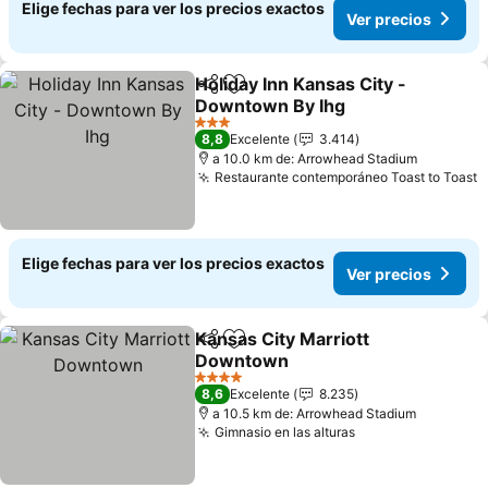
Elige fechas para ver los precios exactos
Ver precios
Holiday Inn Kansas City -
Compartir
Agregar a favoritos
Downtown By Ihg
Ver precios
3 Estrellas
8,8
Excelente
3.414
a 10.0 km de: Arrowhead Stadium
Restaurante contemporáneo Toast to Toast
V
Elige fechas para ver los precios exactos
Ver precios
Kansas City Marriott
Compartir
Agregar a favoritos
Downtown
Ver precios
4 Estrellas
8,6
Excelente
8.235
a 10.5 km de: Arrowhead Stadium
Gimnasio en las alturas
Ver precios