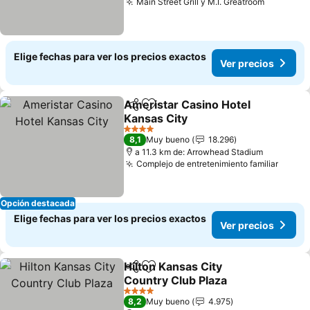
Main Street Grill y M.I. Greatroom
Ver prec
Elige fechas para ver los precios exactos
Ver precios
Ameristar Casino Hotel
Compartir
Agregar a favoritos
Kansas City
Ver precios
4 Estrellas
8,1
Muy bueno
18.296
a 11.3 km de: Arrowhead Stadium
Complejo de entretenimiento familiar
Ver p
Opción destacada
Elige fechas para ver los precios exactos
Ver precios
Hilton Kansas City
Compartir
Agregar a favoritos
Country Club Plaza
Ver precios
4 Estrellas
8,2
Muy bueno
4.975