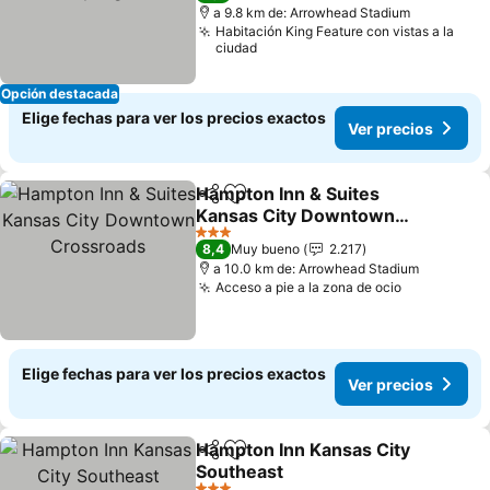
a 9.8 km de: Arrowhead Stadium
Habitación King Feature con vistas a la
ciudad
Opción destacada
Elige fechas para ver los precios exactos
Ver precios
Hampton Inn & Suites
Compartir
Agregar a favoritos
Kansas City Downtown
Crossroads
Ver precios
3 Estrellas
8,4
Muy bueno
2.217
a 10.0 km de: Arrowhead Stadium
Acceso a pie a la zona de ocio
Ver precio
Elige fechas para ver los precios exactos
Ver precios
Hampton Inn Kansas City
Compartir
Agregar a favoritos
Southeast