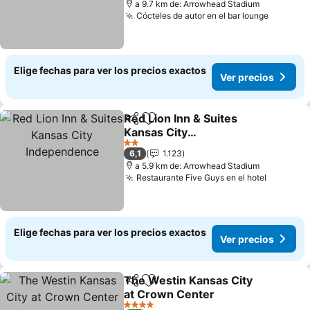
a 9.7 km de: Arrowhead Stadium
Cócteles de autor en el bar lounge
Ver pre
Elige fechas para ver los precios exactos
Ver precios
Red Lion Inn & Suites
Compartir
Agregar a favoritos
Kansas City
Independence
Ver precios
2 Estrellas
6,1
1.123
a 5.9 km de: Arrowhead Stadium
Restaurante Five Guys en el hotel
Ver prec
Elige fechas para ver los precios exactos
Ver precios
The Westin Kansas City
Compartir
Agregar a favoritos
at Crown Center
Ver precios
4 Estrellas