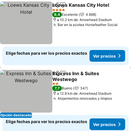
Loews Kansas City Hotel
Compartir
Agregar a favoritos
V
4 Estrellas
9,4
Excelente
4.668
a 10.2 km de: Arrowhead Stadium
Bar en la azotea Horsefeather Social
Ver p
Elige fechas para ver los precios exactos
Ver precios
Express Inn & Suites
Compartir
Agregar a favoritos
Westwego
Ver precios
2 Estrellas
7,7
Bueno
347
a 12.9 km de: Arrowhead Stadium
Alojamientos renovados y limpios
Ver prec
Opción destacada
Elige fechas para ver los precios exactos
Ver precios