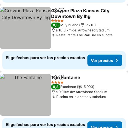
Crowne Plaza Kansas City
Compartir
Agregar a favoritos
Downtown By Ihg
Ver precios
4 Estrellas
8,3
Muy bueno
7.710
a 10.3 km de: Arrowhead Stadium
Restaurante The Rail Bar en el hotel
Ver pr
Elige fechas para ver los precios exactos
Ver precios
The Fontaine
Compartir
Agregar a favoritos
Ver precios
4 Estrellas
8,8
Excelente
5.903
a 9.9 km de: Arrowhead Stadium
Piscina en la azotea y solárium
Ver precio
Elige fechas para ver los precios exactos
Ver precios