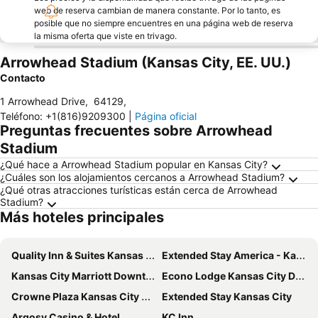
web de reserva cambian de manera constante. Por lo tanto, es
posible que no siempre encuentres en una página web de reserva
la misma oferta que viste en trivago.
Arrowhead Stadium (Kansas City, EE. UU.)
Contacto
1 Arrowhead Drive
,
64129
,
Teléfono
:
+1(816)9209300
|
Página oficial
Preguntas frecuentes sobre Arrowhead
Stadium
¿Qué hace a Arrowhead Stadium popular en Kansas City?
¿Cuáles son los alojamientos cercanos a Arrowhead Stadium?
¿Qué otras atracciones turísticas están cerca de Arrowhead
Stadium?
Más hoteles principales
Quality Inn & Suites Kansas City I-435N Near Sports Complex
Extended Stay America - Kansas City - Shawnee Mission
Kansas City Marriott Downtown
Econo Lodge Kansas City Downtown North
Crowne Plaza Kansas City Downtown By Ihg
Extended Stay Kansas City
Argosy Casino & Hotel
KC Inn