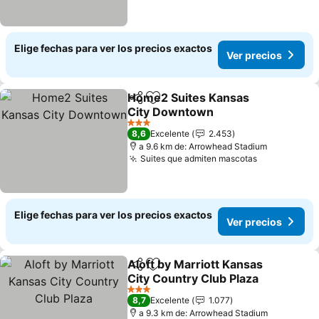
Elige fechas para ver los precios exactos
Ver precios
Home2 Suites Kansas
Compartir
Agregar a favoritos
City Downtown
Ver precios
3 Estrellas
8,6
Excelente
2.453
a 9.6 km de: Arrowhead Stadium
Suites que admiten mascotas
Ver precios
Elige fechas para ver los precios exactos
Ver precios
Aloft by Marriott Kansas
Compartir
Agregar a favoritos
City Country Club Plaza
Ver precios
3 Estrellas
8,7
Excelente
1.077
a 9.3 km de: Arrowhead Stadium