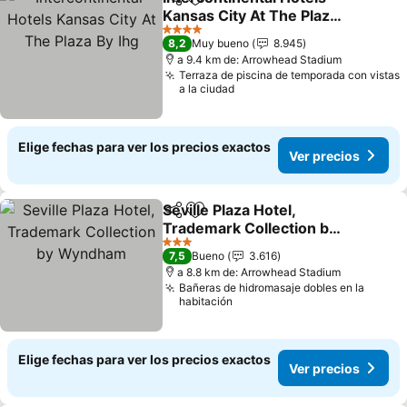
Compartir
Agregar a favoritos
Kansas City At The Plaza
By Ihg
Ver precios
4 Estrellas
8,2
Muy bueno
8.945
a 9.4 km de: Arrowhead Stadium
Terraza de piscina de temporada con vistas
a la ciudad
Elige fechas para ver los precios exactos
Ver precios
Seville Plaza Hotel,
Compartir
Agregar a favoritos
Trademark Collection by
Wyndham
Ver precios
3 Estrellas
7,5
Bueno
3.616
a 8.8 km de: Arrowhead Stadium
Bañeras de hidromasaje dobles en la
habitación
Elige fechas para ver los precios exactos
Ver precios