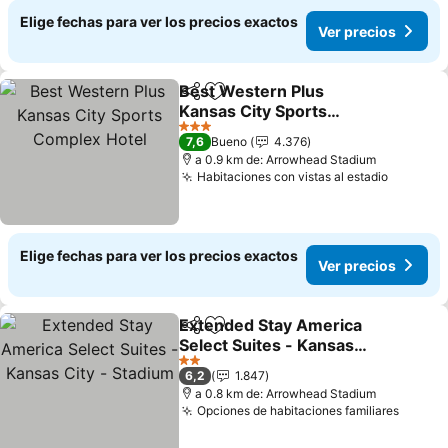
Elige fechas para ver los precios exactos
Ver precios
Best Western Plus
Compartir
Agregar a favoritos
Kansas City Sports
Complex Hotel
Ver precios
3 Estrellas
7,6
Bueno
4.376
a 0.9 km de: Arrowhead Stadium
Habitaciones con vistas al estadio
Ver pre
Elige fechas para ver los precios exactos
Ver precios
Extended Stay America
Compartir
Agregar a favoritos
Select Suites - Kansas
City - Stadium
Ver precios
2 Estrellas
6,2
1.847
a 0.8 km de: Arrowhead Stadium
Opciones de habitaciones familiares
Ver pr