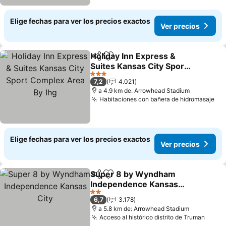
Elige fechas para ver los precios exactos
Ver precios
Holiday Inn Express &
Compartir
Agregar a favoritos
Suites Kansas City Sport
Complex Area By Ihg
Ver precios
3 Estrellas
7,2
4.021
a 4.9 km de: Arrowhead Stadium
Habitaciones con bañera de hidromasaje
Ver
Elige fechas para ver los precios exactos
Ver precios
Super 8 by Wyndham
Compartir
Agregar a favoritos
Independence Kansas
City
Ver precios
2 Estrellas
6,7
3.178
a 5.8 km de: Arrowhead Stadium
Acceso al histórico distrito de Truman
Ver p