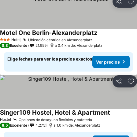
Compartir
Ag
Motel One Berlin-Alexanderplatz
Hotel
Ubicación céntrica en Alexanderplatz
3 Estrellas
8,8
Excelente
21.959
a 0.4 km de: Alexanderplatz
Elige fechas para ver los precios exactos
Ver precios
Compartir
Ag
Singer109 Hostel, Hotel & Apartment
Hostel
Opciones de desayuno flexibles y cafetería
8,5
Excelente
4.275
a 1.0 km de: Alexanderplatz