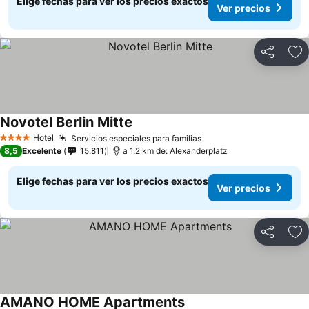
Elige fechas para ver los precios exactos
Ver precios
Compartir
Ag
Novotel Berlin Mitte
Hotel
Servicios especiales para familias
4 Estrellas
8,5
Excelente
15.811
a 1.2 km de: Alexanderplatz
Elige fechas para ver los precios exactos
Ver precios
Compartir
Ag
AMANO HOME Apartments