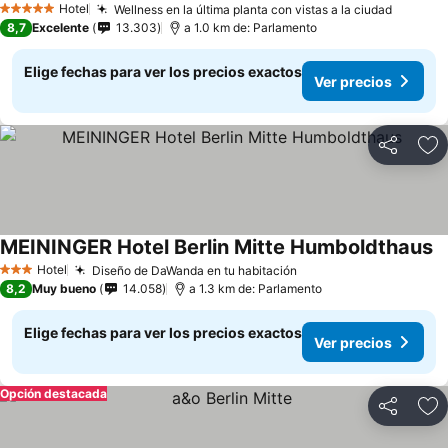
Hotel
Wellness en la última planta con vistas a la ciudad
5 Estrellas
8,7
Excelente
13.303
a 1.0 km de: Parlamento
Elige fechas para ver los precios exactos
Ver precios
Compartir
Ag
MEININGER Hotel Berlin Mitte Humboldthaus
Hotel
Diseño de DaWanda en tu habitación
3 Estrellas
8,2
Muy bueno
14.058
a 1.3 km de: Parlamento
Elige fechas para ver los precios exactos
Ver precios
Opción destacada
Compartir
Ag