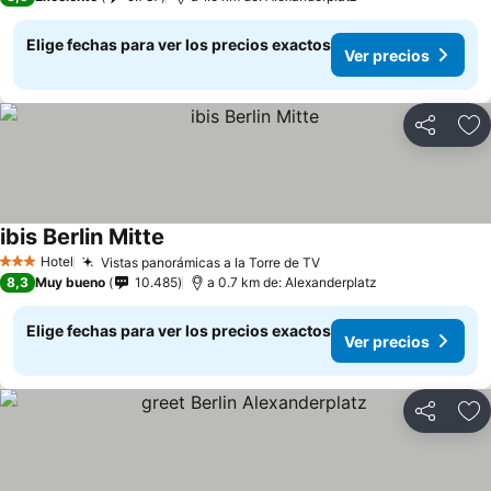
Elige fechas para ver los precios exactos
Ver precios
Compartir
Ag
ibis Berlin Mitte
Hotel
Vistas panorámicas a la Torre de TV
3 Estrellas
8,3
Muy bueno
10.485
a 0.7 km de: Alexanderplatz
Elige fechas para ver los precios exactos
Ver precios
Compartir
Ag