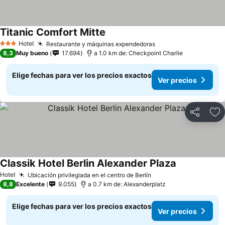
Titanic Comfort Mitte
Hotel
Restaurante y máquinas expendedoras
3 Estrellas
8,3
Muy bueno
17.694
a 1.0 km de: Checkpoint Charlie
Elige fechas para ver los precios exactos
Ver precios
Compartir
Ag
Classik Hotel Berlin Alexander Plaza
Hotel
Ubicación privilegiada en el centro de Berlín
8,8
Excelente
9.055
a 0.7 km de: Alexanderplatz
Elige fechas para ver los precios exactos
Ver precios