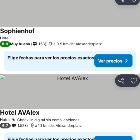
Compartir
Ag
Sophienhof
Hotel
8,0
Muy bueno
163
a 0.9 km de: Alexanderplatz
Elige fechas para ver los precios exactos
Ver precios
Compartir
Ag
Hotel AVAlex
Hotel
Check-in digital sin complicaciones
6,7
1.528
a 1.1 km de: Alexanderplatz
Elige fechas para ver los precios exactos