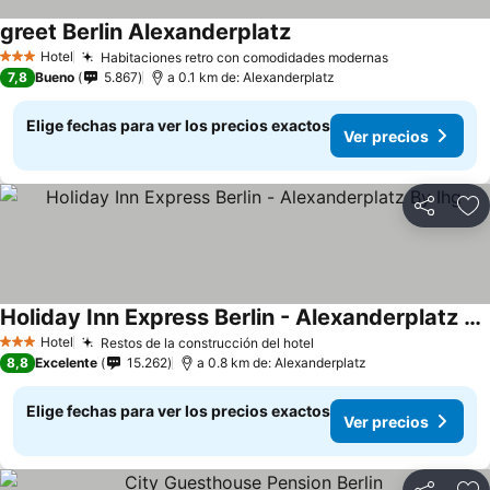
greet Berlin Alexanderplatz
Hotel
Habitaciones retro con comodidades modernas
3 Estrellas
7,8
Bueno
5.867
a 0.1 km de: Alexanderplatz
Elige fechas para ver los precios exactos
Ver precios
Compartir
Ag
Holiday Inn Express Berlin - Alexanderplatz By Ihg
Hotel
Restos de la construcción del hotel
3 Estrellas
8,8
Excelente
15.262
a 0.8 km de: Alexanderplatz
Elige fechas para ver los precios exactos
Ver precios