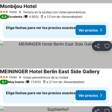
Monbijou Hotel
Hotel
Terraza en la azotea con vistas panorámicas
3 Estrellas
8,8
Excelente
4.930
a 1.0 km de: Alexanderplatz
Elige fechas para ver los precios exactos
Ver precios
Compartir
Ag
MEININGER Hotel Berlin East Side Gallery
Hotel
Vistas panorámicas de la ciudad
3 Estrellas
8,1
Muy bueno
17.610
a 2.1 km de: Alexanderplatz
Elige fechas para ver los precios exactos
Ver precios