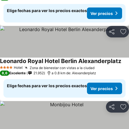
Elige fechas para ver los precios exactos
Ver precios
Compartir
Ag
Leonardo Royal Hotel Berlin Alexanderplatz
Hotel
Zona de bienestar con vistas a la ciudad
4 Estrellas
8,6
Excelente
21.952
a 0.8 km de: Alexanderplatz
Elige fechas para ver los precios exactos
Ver precios
Compartir
Ag