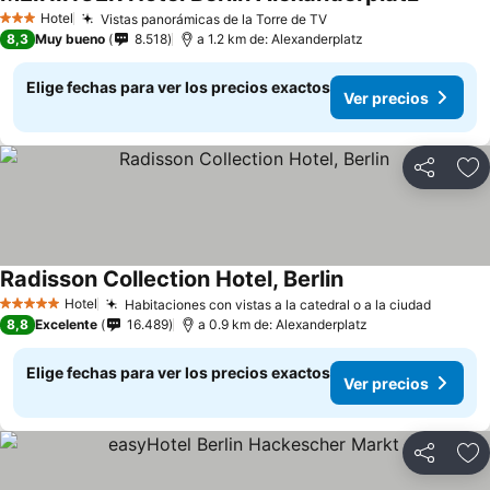
Hotel
Vistas panorámicas de la Torre de TV
3 Estrellas
8,3
Muy bueno
8.518
a 1.2 km de: Alexanderplatz
Elige fechas para ver los precios exactos
Ver precios
Compartir
Ag
Radisson Collection Hotel, Berlin
Hotel
Habitaciones con vistas a la catedral o a la ciudad
5 Estrellas
8,8
Excelente
16.489
a 0.9 km de: Alexanderplatz
Elige fechas para ver los precios exactos
Ver precios
Compartir
Ag