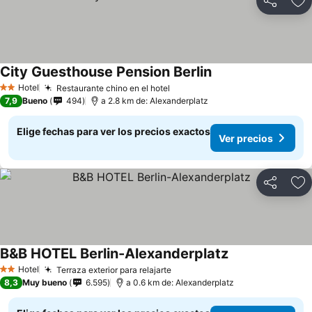
Compartir
Ag
City Guesthouse Pension Berlin
Hotel
Restaurante chino en el hotel
2 Estrellas
7,9
Bueno
494
a 2.8 km de: Alexanderplatz
Elige fechas para ver los precios exactos
Ver precios
Compartir
Ag
B&B HOTEL Berlin-Alexanderplatz
Hotel
Terraza exterior para relajarte
2 Estrellas
8,3
Muy bueno
6.595
a 0.6 km de: Alexanderplatz