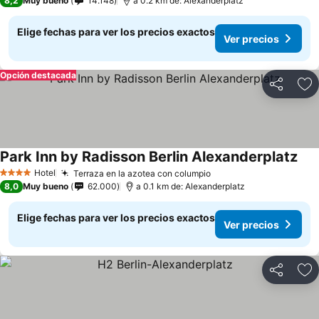
8,2
Muy bueno
14.148
a 0.2 km de: Alexanderplatz
Elige fechas para ver los precios exactos
Ver precios
Opción destacada
Compartir
Ag
Park Inn by Radisson Berlin Alexanderplatz
Hotel
Terraza en la azotea con columpio
4 Estrellas
8,0
Muy bueno
62.000
a 0.1 km de: Alexanderplatz
Elige fechas para ver los precios exactos
Ver precios
Compartir
Ag