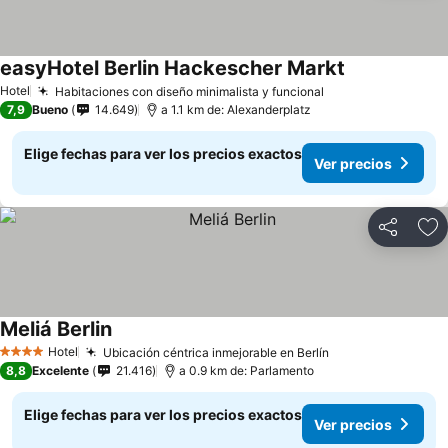
easyHotel Berlin Hackescher Markt
Hotel
Habitaciones con diseño minimalista y funcional
7,9
Bueno
14.649
a 1.1 km de: Alexanderplatz
Elige fechas para ver los precios exactos
Ver precios
Compartir
Ag
Meliá Berlin
Hotel
Ubicación céntrica inmejorable en Berlín
4 Estrellas
8,8
Excelente
21.416
a 0.9 km de: Parlamento
Elige fechas para ver los precios exactos
Ver precios