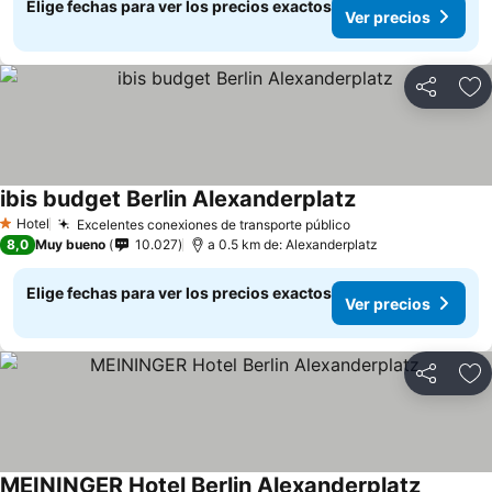
Elige fechas para ver los precios exactos
Ver precios
Compartir
Ag
ibis budget Berlin Alexanderplatz
Hotel
Excelentes conexiones de transporte público
1 Estrellas
8,0
Muy bueno
10.027
a 0.5 km de: Alexanderplatz
Elige fechas para ver los precios exactos
Ver precios
Compartir
Ag
MEININGER Hotel Berlin Alexanderplatz