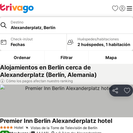
Favoritos
Iniciar 
Me
Destino
Alexanderplatz, Berlín
Check-in/out
Huéspedes/habitaciones
Fechas
2 huéspedes, 1 habitación
Ordenar
Filtrar
Mapa
Alojamientos en Berlín cerca de
Alexanderplatz (Berlín, Alemania)
Cómo los pagos afectan nuestro ranking
Compartir
Ag
Premier Inn Berlin Alexanderplatz hotel
Hotel
Vistas de la Torre de Televisión de Berlín
4 Estrellas