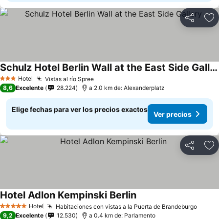
Compartir
Ag
Schulz Hotel Berlin Wall at the East Side Gallery
Hotel
Vistas al río Spree
3 Estrellas
8,6
Excelente
28.224
a 2.0 km de: Alexanderplatz
Elige fechas para ver los precios exactos
Ver precios
Compartir
Ag
Hotel Adlon Kempinski Berlin
Hotel
Habitaciones con vistas a la Puerta de Brandeburgo
5 Estrellas
9,2
Excelente
12.530
a 0.4 km de: Parlamento