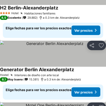
H2 Berlin-Alexanderplatz
Hotel
Habitaciones familiares
4 Estrellas
8,5
Excelente
29.882
a 0.3 km de: Alexanderplatz
Elige fechas para ver los precios exactos
Ver precios
Compartir
Ag
Generator Berlin Alexanderplatz
Hostel
Interiores de diseño con arte local
8,1
Muy bueno
15.381
a 0.3 km de: Alexanderplatz
Elige fechas para ver los precios exactos
Ver precios