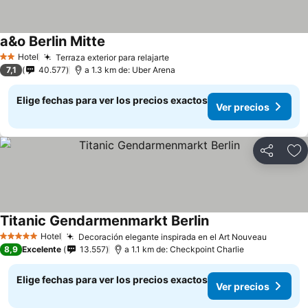
a&o Berlin Mitte
Hotel
Terraza exterior para relajarte
2 Estrellas
7,1
40.577
a 1.3 km de: Uber Arena
Elige fechas para ver los precios exactos
Ver precios
Compartir
Ag
Titanic Gendarmenmarkt Berlin
Hotel
Decoración elegante inspirada en el Art Nouveau
5 Estrellas
8,9
Excelente
13.557
a 1.1 km de: Checkpoint Charlie
Elige fechas para ver los precios exactos
Ver precios