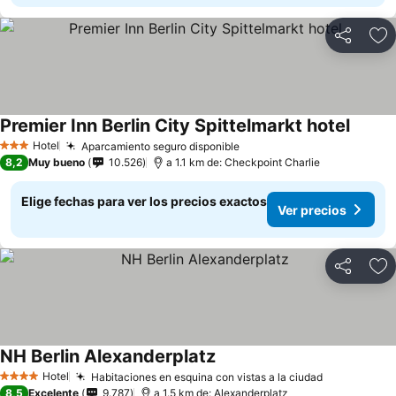
Compartir
Ag
Premier Inn Berlin City Spittelmarkt hotel
Hotel
Aparcamiento seguro disponible
3 Estrellas
8,2
Muy bueno
10.526
a 1.1 km de: Checkpoint Charlie
Elige fechas para ver los precios exactos
Ver precios
Compartir
Ag
NH Berlin Alexanderplatz
Hotel
Habitaciones en esquina con vistas a la ciudad
4 Estrellas
8,5
Excelente
9.787
a 1.5 km de: Alexanderplatz