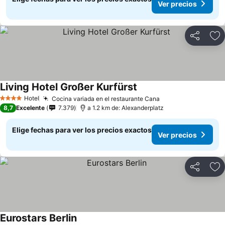
Ver precios
Compartir
Ag
Living Hotel Großer Kurfürst
Hotel
Cocina variada en el restaurante Cana
4 Estrellas
8,7
Excelente
7.379
a 1.2 km de: Alexanderplatz
Elige fechas para ver los precios exactos
Ver precios
Compartir
Ag
Eurostars Berlin