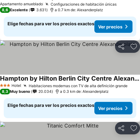
Apartamento amueblado
Configuraciones de habitación únicas
8,6
Excelente
3.631
a 0.7 km de: Alexanderplatz
Elige fechas para ver los precios exactos
Ver precios
Compartir
Ag
Hampton by Hilton Berlin City Centre Alexanderplatz
Hotel
Habitaciones modernas con TV de alta definición grande
3 Estrellas
8,3
Muy bueno
20.034
a 0.3 km de: Alexanderplatz
Elige fechas para ver los precios exactos
Ver precios
Compartir
Ag