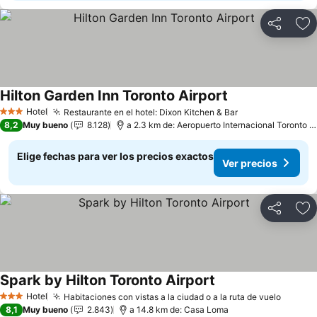
Compartir
Ag
Hilton Garden Inn Toronto Airport
Hotel
Restaurante en el hotel: Dixon Kitchen & Bar
3 Estrellas
8,2
Muy bueno
8.128
a 2.3 km de: Aeropuerto Internacional Toronto Pearson
Elige fechas para ver los precios exactos
Ver precios
Compartir
Ag
Spark by Hilton Toronto Airport
Hotel
Habitaciones con vistas a la ciudad o a la ruta de vuelo
3 Estrellas
8,1
Muy bueno
2.843
a 14.8 km de: Casa Loma