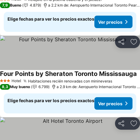
3 Estrellas
7,9
Bueno
4.879
a 2.2 km de: Aeropuerto Internacional Toronto Pearson
Elige fechas para ver los precios exactos
Ver precios
Compartir
Ag
Four Points by Sheraton Toronto Mississauga
Hotel
Habitaciones recién renovadas con minineveras
3 Estrellas
8,3
Muy bueno
6.799
a 2.9 km de: Aeropuerto Internacional Toronto Pearson
Elige fechas para ver los precios exactos
Ver precios
Compartir
Ag