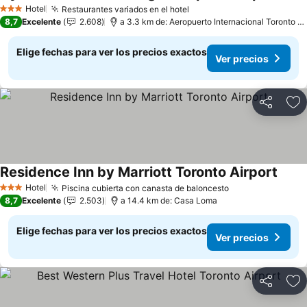
Hotel
Restaurantes variados en el hotel
3 Estrellas
8,7
Excelente
2.608
a 3.3 km de: Aeropuerto Internacional Toronto Pearson
Elige fechas para ver los precios exactos
Ver precios
Compartir
Ag
Residence Inn by Marriott Toronto Airport
Hotel
Piscina cubierta con canasta de baloncesto
3 Estrellas
8,7
Excelente
2.503
a 14.4 km de: Casa Loma
Elige fechas para ver los precios exactos
Ver precios
Compartir
Ag