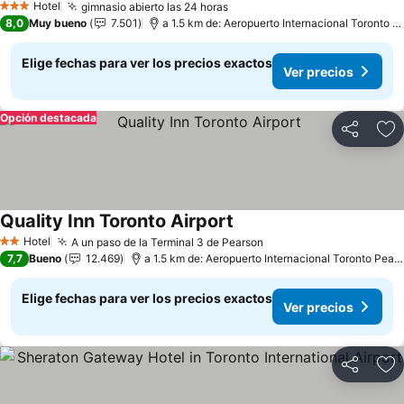
Hotel
gimnasio abierto las 24 horas
3 Estrellas
8,0
Muy bueno
7.501
a 1.5 km de: Aeropuerto Internacional Toronto Pearson
Elige fechas para ver los precios exactos
Ver precios
Opción destacada
Compartir
Ag
Quality Inn Toronto Airport
Hotel
A un paso de la Terminal 3 de Pearson
2 Estrellas
7,7
Bueno
12.469
a 1.5 km de: Aeropuerto Internacional Toronto Pearson
Elige fechas para ver los precios exactos
Ver precios
Compartir
Ag