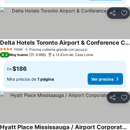
Compartir
Ag
Delta Hotels Toronto Airport & Conference Centre
Hotel
Piscina cubierta grande con jacuzzi
4 Estrellas
8,3
Muy bueno
6.966
a 13.6 km de: Casa Loma
$186
De
Mira precios de
1 página
Ver precios
Compartir
Ag
Hyatt Place Mississauga / Airport Corporate Centre