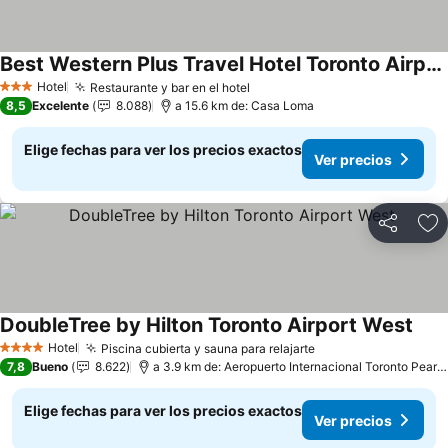
Best Western Plus Travel Hotel Toronto Airport
Hotel
Restaurante y bar en el hotel
3 Estrellas
8,5
Excelente
8.088
a 15.6 km de: Casa Loma
Elige fechas para ver los precios exactos
Ver precios
Compartir
Ag
DoubleTree by Hilton Toronto Airport West
Hotel
Piscina cubierta y sauna para relajarte
4 Estrellas
7,8
Bueno
8.622
a 3.9 km de: Aeropuerto Internacional Toronto Pearson
Elige fechas para ver los precios exactos
Ver precios