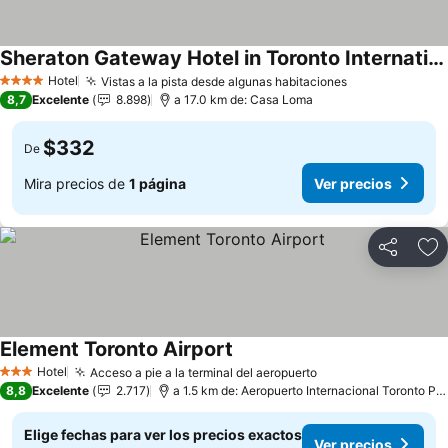
Sheraton Gateway Hotel in Toronto International Airport
Hotel
Vistas a la pista desde algunas habitaciones
4 Estrellas
8,7
Excelente
8.898
a 17.0 km de: Casa Loma
$332
De
Mira precios de
1 página
Ver precios
Compartir
Ag
Element Toronto Airport
Hotel
Acceso a pie a la terminal del aeropuerto
3 Estrellas
8,8
Excelente
2.717
a 1.5 km de: Aeropuerto Internacional Toronto Pearson
Elige fechas para ver los precios exactos
Ver precios