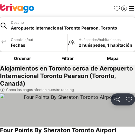
Favoritos
Iniciar 
Me
Destino
Aeropuerto Internacional Toronto Pearson, Toronto
Check-in/out
Huéspedes/habitaciones
Fechas
2 huéspedes, 1 habitación
Ordenar
Filtrar
Mapa
Alojamientos en Toronto cerca de Aeropuerto
Internacional Toronto Pearson (Toronto,
Canadá)
Cómo los pagos afectan nuestro ranking
Compartir
Ag
Four Points By Sheraton Toronto Airport