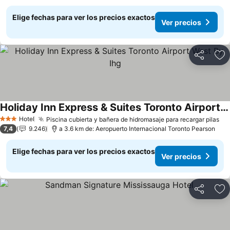
Elige fechas para ver los precios exactos
Ver precios
Compartir
Ag
Holiday Inn Express & Suites Toronto Airport West By Ihg
Hotel
Piscina cubierta y bañera de hidromasaje para recargar pilas
3 Estrellas
7,4
9.246
a 3.6 km de: Aeropuerto Internacional Toronto Pearson
Elige fechas para ver los precios exactos
Ver precios
Compartir
Ag