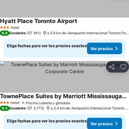
Hyatt Place Toronto Airport
Hotel
3 Estrellas
8,9
Excelente
941
a 3.9 km de: Aeropuerto Internacional Toronto Pearson
Elige fechas para ver los precios exactos
Ver precios
Compartir
Ag
TownePlace Suites by Marriott Mississauga-Airport Corporate Centre
Hotel
Piscina cubierta y gimnasio
3 Estrellas
8,5
Excelente
3.773
a 3.4 km de: Aeropuerto Internacional Toronto Pearson
Elige fechas para ver los precios exactos
Ver precios