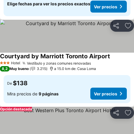
Elige fechas para ver los precios exactos
Ver precios
Compartir
Ag
Courtyard by Marriott Toronto Airport
Hotel
Vestíbulo y zonas comunes renovadas
3 Estrellas
8,2
Muy bueno
3.215
a 15.0 km de: Casa Loma
$138
De
Mira precios de
9 páginas
Ver precios
Opción destacada
Compartir
Ag