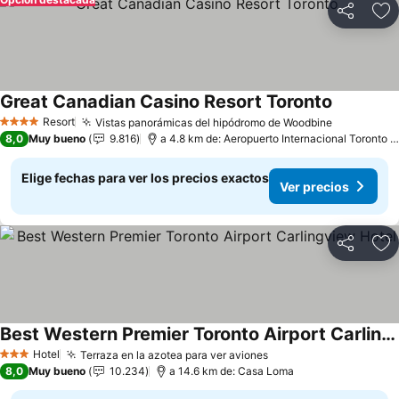
Compartir
Ag
Great Canadian Casino Resort Toronto
Resort
Vistas panorámicas del hipódromo de Woodbine
4 Estrellas
8,0
Muy bueno
9.816
a 4.8 km de: Aeropuerto Internacional Toronto Pearson
Elige fechas para ver los precios exactos
Ver precios
Compartir
Ag
Best Western Premier Toronto Airport Carlingview Hotel
Hotel
Terraza en la azotea para ver aviones
3 Estrellas
8,0
Muy bueno
10.234
a 14.6 km de: Casa Loma