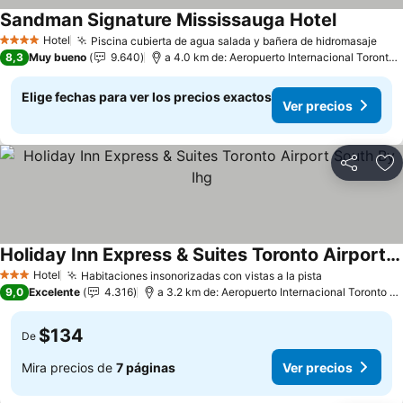
Sandman Signature Mississauga Hotel
Hotel
Piscina cubierta de agua salada y bañera de hidromasaje
4 Estrellas
8,3
Muy bueno
9.640
a 4.0 km de: Aeropuerto Internacional Toronto Pearson
Elige fechas para ver los precios exactos
Ver precios
Compartir
Ag
Holiday Inn Express & Suites Toronto Airport South By Ihg
Hotel
Habitaciones insonorizadas con vistas a la pista
3 Estrellas
9,0
Excelente
4.316
a 3.2 km de: Aeropuerto Internacional Toronto Pearson
$134
De
Mira precios de
7 páginas
Ver precios