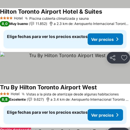
Hilton Toronto Airport Hotel & Suites
Hotel
Piscina cubierta climatizada y sauna
4 Estrellas
8,0
Muy bueno
11.852
a 2.3 km de: Aeropuerto Internacional Toronto Pearson
Elige fechas para ver los precios exactos
Ver precios
Compartir
Ag
Tru By Hilton Toronto Airport West
Hotel
Vistas a la pista de aterrizaje desde algunas habitaciones
3 Estrellas
8,8
Excelente
9.627
a 3.4 km de: Aeropuerto Internacional Toronto Pearson
Elige fechas para ver los precios exactos
Ver precios
Opción destacada