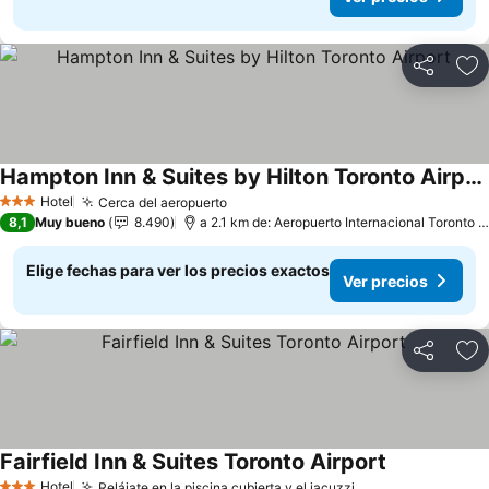
Compartir
Ag
Hampton Inn & Suites by Hilton Toronto Airport
Hotel
Cerca del aeropuerto
3 Estrellas
8,1
Muy bueno
8.490
a 2.1 km de: Aeropuerto Internacional Toronto Pearson
Elige fechas para ver los precios exactos
Ver precios
Compartir
Ag
Fairfield Inn & Suites Toronto Airport
Hotel
Relájate en la piscina cubierta y el jacuzzi