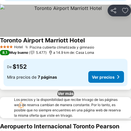
Compartir
Ag
Toronto Airport Marriott Hotel
Hotel
Piscina cubierta climatizada y gimnasio
4 Estrellas
8,1
Muy bueno
5.477
a 14.9 km de: Casa Loma
$152
De
Mira precios de
7 páginas
Ver precios
Ver más
Los precios y la disponibilidad que recibe trivago de las páginas
web de reserva cambian de manera constante. Por lo tanto, es
posible que no siempre encuentres en una página web de reserva
la misma oferta que viste en trivago.
Aeropuerto Internacional Toronto Pearson