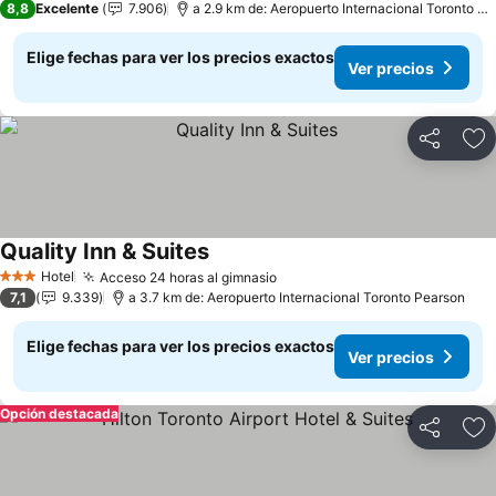
8,8
Excelente
7.906
a 2.9 km de: Aeropuerto Internacional Toronto Pearson
Elige fechas para ver los precios exactos
Ver precios
Compartir
Ag
Quality Inn & Suites
Hotel
Acceso 24 horas al gimnasio
3 Estrellas
7,1
9.339
a 3.7 km de: Aeropuerto Internacional Toronto Pearson
Elige fechas para ver los precios exactos
Ver precios
Opción destacada
Compartir
Ag