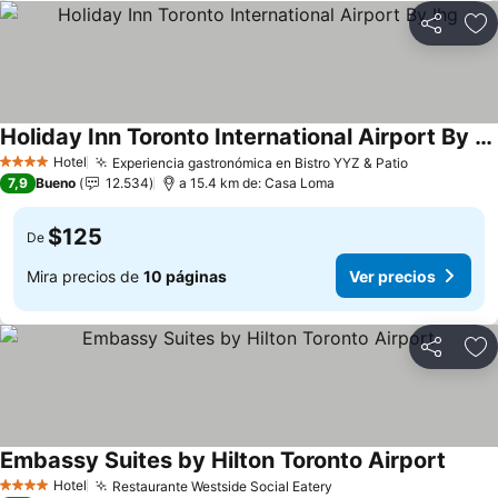
Compartir
Ag
Holiday Inn Toronto International Airport By Ihg
Hotel
Experiencia gastronómica en Bistro YYZ & Patio
4 Estrellas
7,9
Bueno
12.534
a 15.4 km de: Casa Loma
$125
De
Mira precios de
10 páginas
Ver precios
Compartir
Ag
Embassy Suites by Hilton Toronto Airport
Hotel
Restaurante Westside Social Eatery
4 Estrellas