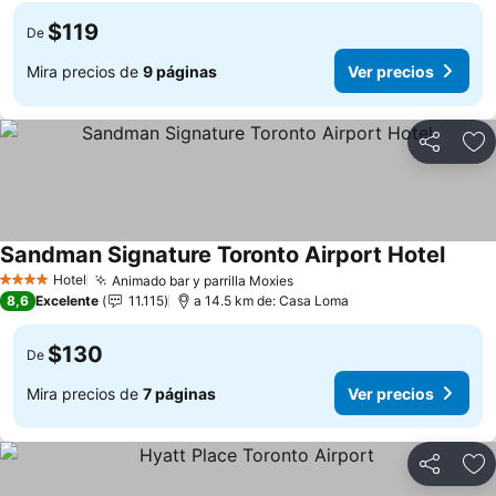
$119
De
Mira precios de
9 páginas
Ver precios
Compartir
Ag
Sandman Signature Toronto Airport Hotel
Hotel
Animado bar y parrilla Moxies
4 Estrellas
8,6
Excelente
11.115
a 14.5 km de: Casa Loma
$130
De
Mira precios de
7 páginas
Ver precios
Compartir
Ag