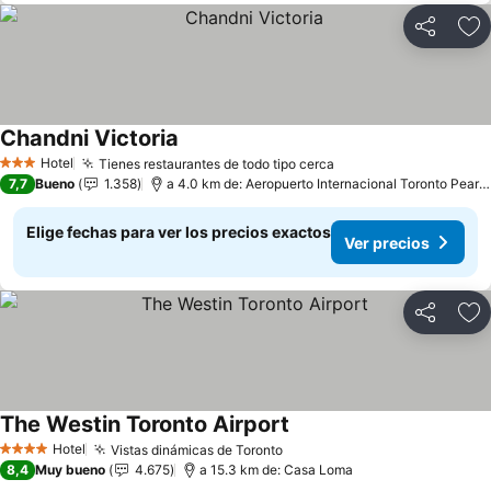
Compartir
Ag
Chandni Victoria
Hotel
Tienes restaurantes de todo tipo cerca
3 Estrellas
7,7
Bueno
1.358
a 4.0 km de: Aeropuerto Internacional Toronto Pearson
Elige fechas para ver los precios exactos
Ver precios
Compartir
Ag
The Westin Toronto Airport
Hotel
Vistas dinámicas de Toronto
4 Estrellas
8,4
Muy bueno
4.675
a 15.3 km de: Casa Loma