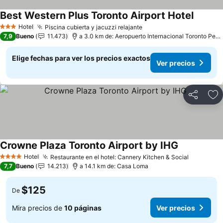
Best Western Plus Toronto Airport Hotel
Hotel
Piscina cubierta y jacuzzi relajante
3 Estrellas
7,9
Bueno
11.473
a 3.0 km de: Aeropuerto Internacional Toronto Pearson
Elige fechas para ver los precios exactos
Ver precios
Compartir
Ag
Crowne Plaza Toronto Airport by IHG
Hotel
Restaurante en el hotel: Cannery Kitchen & Social
4 Estrellas
7,7
Bueno
14.213
a 14.1 km de: Casa Loma
$125
De
Mira precios de
10 páginas
Ver precios