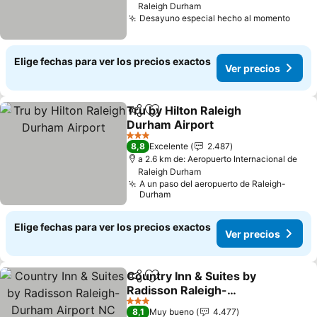
Raleigh Durham
Desayuno especial hecho al momento
Ver 
Elige fechas para ver los precios exactos
Ver precios
Tru by Hilton Raleigh
Compartir
Agregar a favoritos
Durham Airport
Ver precios
3 Estrellas
8,8
Excelente
2.487
a 2.6 km de: Aeropuerto Internacional de
Raleigh Durham
A un paso del aeropuerto de Raleigh-
Durham
Elige fechas para ver los precios exactos
Ver precios
Country Inn & Suites by
Compartir
Agregar a favoritos
Radisson Raleigh-
Durham Airport NC
Ver precios
3 Estrellas
8,1
Muy bueno
4.477