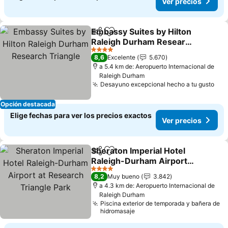
Ver precios
Embassy Suites by Hilton
Compartir
Agregar a favoritos
Raleigh Durham Research
Triangle
Ver precios
4 Estrellas
8,6
Excelente
5.670
a 5.4 km de: Aeropuerto Internacional de
Raleigh Durham
Desayuno excepcional hecho a tu gusto
Ver
Opción destacada
Elige fechas para ver los precios exactos
Ver precios
Sheraton Imperial Hotel
Compartir
Agregar a favoritos
Raleigh-Durham Airport
at Research Triangle Park
Ver precios
4 Estrellas
8,2
Muy bueno
3.842
a 4.3 km de: Aeropuerto Internacional de
Raleigh Durham
Piscina exterior de temporada y bañera de
hidromasaje