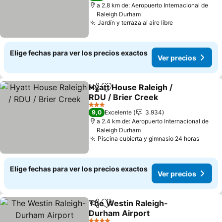
a 2.8 km de: Aeropuerto Internacional de
Raleigh Durham
Jardín y terraza al aire libre
Ver precios
Elige fechas para ver los precios exactos
Ver precios
Hyatt House Raleigh /
Compartir
Agregar a favoritos
RDU / Brier Creek
Ver precios
3 Estrellas
9,0
Excelente
3.934
a 2.4 km de: Aeropuerto Internacional de
Raleigh Durham
Piscina cubierta y gimnasio 24 horas
Ver p
Elige fechas para ver los precios exactos
Ver precios
The Westin Raleigh-
Compartir
Agregar a favoritos
Durham Airport