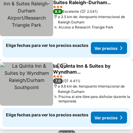
Suites Raleigh-Durham
Airport/Research
Ver precios
3 Estrellas
8,6
Excelente
2.041
Triangle Park
a 3.5 km de: Aeropuerto Internacional de
Raleigh Durham
Acceso a Research Triangle Park
Ver prec
Elige fechas para ver los precios exactos
Ver precios
La Quinta Inn & Suites by
Compartir
Agregar a favoritos
Wyndham
Raleigh/Durham
Ver precios
3 Estrellas
7,0
4.411
Southpoint
a 9.6 km de: Aeropuerto Internacional de
Raleigh Durham
Piscina al aire libre para disfrutar durante la
temporada
Elige fechas para ver los precios exactos
Ver precios