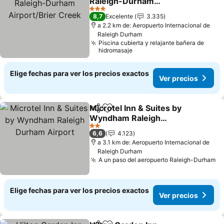
Raleigh-Durham
Airport/Brier Creek
Ver precios
3 Estrellas
8,7
Excelente
3.335
a 2.2 km de: Aeropuerto Internacional de
Raleigh Durham
Piscina cubierta y relajante bañera de
hidromasaje
Elige fechas para ver los precios exactos
Ver precios
Microtel Inn & Suites by
Compartir
Agregar a favoritos
Wyndham Raleigh
Durham Airport
Ver precios
2 Estrellas
6,6
4.123
a 3.1 km de: Aeropuerto Internacional de
Raleigh Durham
A un paso del aeropuerto Raleigh-Durham
Ve
Elige fechas para ver los precios exactos
Ver precios