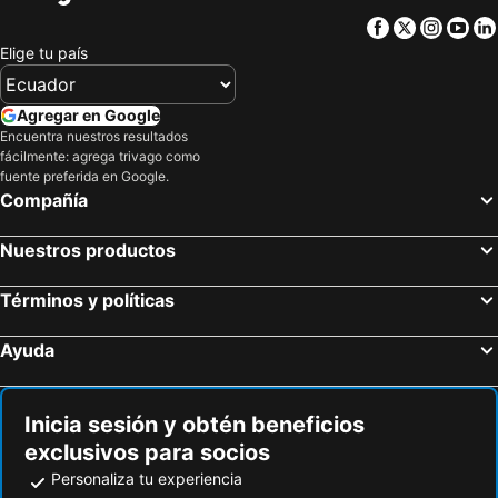
Smith Reynolds Airport
BB&T Field at Groves Stadium
Facebook
Twitter
Insta
Yo
Adventure Landing Wiston-Salem
Lumberton Municipal Airport
Elige tu país
Battleship USS North Carolina
Lynchburg Regional Airport
Bechtler Museum of Modern Art
Plymouth Municipal Airport
Agregar en Google
Cheraw Municipal Airport
Time Warner Cable BBQ & Blues
Encuentra nuestros resultados
fácilmente: agrega trivago como
Tryon Palace Historic Sites and Gardens
Aeropuerto Internacional de Wilmington
fuente preferida en Google.
Compañía
Nuestros productos
Términos y políticas
Ayuda
Inicia sesión y obtén beneficios
exclusivos para socios
Personaliza tu experiencia