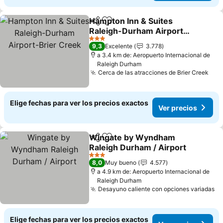
Hampton Inn & Suites
Compartir
Agregar a favoritos
Raleigh-Durham Airport-
Brier Creek
Ver precios
3 Estrellas
9,3
Excelente
3.778
a 3.4 km de: Aeropuerto Internacional de
Raleigh Durham
Cerca de las atracciones de Brier Creek
Ver
Elige fechas para ver los precios exactos
Ver precios
Wingate by Wyndham
Compartir
Agregar a favoritos
Raleigh Durham / Airport
Ver precios
3 Estrellas
8,0
Muy bueno
4.577
a 4.9 km de: Aeropuerto Internacional de
Raleigh Durham
Desayuno caliente con opciones variadas
Ve
Elige fechas para ver los precios exactos