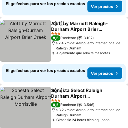
Elige fechas para ver los precios exactos
Ver precios
Aloft by Marriott Raleigh-
Compartir
Agregar a favoritos
Durham Airport Brier
Creek
Ver precios
3 Estrellas
8,6
Excelente
3.102
a 2.4 km de: Aeropuerto Internacional de
Raleigh Durham
Alojamiento que admite mascotas
Ver prec
Elige fechas para ver los precios exactos
Ver precios
Sonesta Select Raleigh
Compartir
Agregar a favoritos
Durham Airport
Morrisville
Ver precios
3 Estrellas
8,5
Excelente
3.546
a 3.2 km de: Aeropuerto Internacional de
Raleigh Durham
Gimnasio 24 horas bien equipado
Ver prec