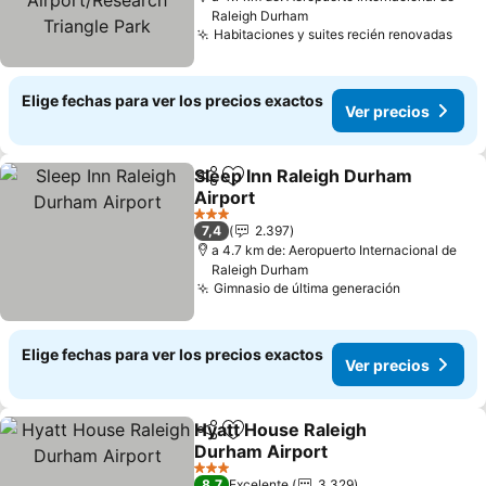
Raleigh Durham
Habitaciones y suites recién renovadas
Ver 
Elige fechas para ver los precios exactos
Ver precios
Sleep Inn Raleigh Durham
Compartir
Agregar a favoritos
Airport
Ver precios
3 Estrellas
7,4
2.397
a 4.7 km de: Aeropuerto Internacional de
Raleigh Durham
Gimnasio de última generación
Ver precio
Elige fechas para ver los precios exactos
Ver precios
Hyatt House Raleigh
Compartir
Agregar a favoritos
Durham Airport
Ver precios
3 Estrellas
8,7
Excelente
3.329