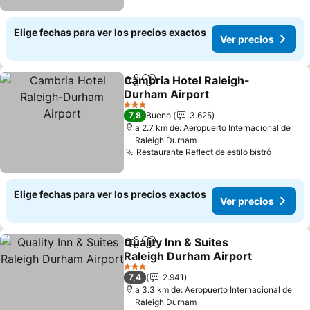
Elige fechas para ver los precios exactos
Ver precios
Cambria Hotel Raleigh-
Compartir
Agregar a favoritos
Durham Airport
Ver precios
3 Estrellas
7,8
Bueno
3.625
a 2.7 km de: Aeropuerto Internacional de
Raleigh Durham
Restaurante Reflect de estilo bistró
Ver pre
Elige fechas para ver los precios exactos
Ver precios
Quality Inn & Suites
Compartir
Agregar a favoritos
Raleigh Durham Airport
Ver precios
3 Estrellas
7,4
2.941
a 3.3 km de: Aeropuerto Internacional de
Raleigh Durham