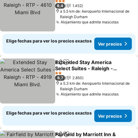
RTP - 4610 Miami Blvd
Ver precios
3 Estrellas
6,4
1.452
a 5.5 km de: Aeropuerto Internacional de
Raleigh Durham
Alojamiento que admite mascotas
Ver prec
Elige fechas para ver los precios exactos
Ver precios
Extended Stay America
Compartir
Agregar a favoritos
Select Suites - Raleigh -
RTP - 4919 Miami Blvd.
Ver precios
2 Estrellas
6,7
2.850
a 5.3 km de: Aeropuerto Internacional de
Raleigh Durham
Alojamiento que admite mascotas
Ver prec
Elige fechas para ver los precios exactos
Ver precios
Fairfield by Marriott Inn &
Compartir
Agregar a favoritos