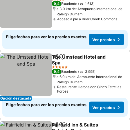
Ver precios
4 Estrellas
9,4
Excelente
1.613
a 3.0 km de: Aeropuerto Internacional de
Raleigh Durham
Acceso a pie a Brier Creek Commons
Ver p
Elige fechas para ver los precios exactos
Ver precios
The Umstead Hotel and
Compartir
Agregar a favoritos
Spa
Ver precios
5 Estrellas
9,4
Excelente
3.995
a 6.0 km de: Aeropuerto Internacional de
Raleigh Durham
Restaurante Herons con Cinco Estrellas
Forbes
Opción destacada
Elige fechas para ver los precios exactos
Ver precios
Fairfield Inn & Suites
Compartir
Agregar a favoritos