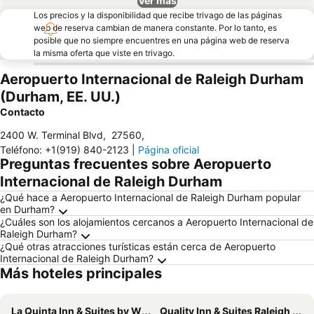
Ver más
Los precios y la disponibilidad que recibe trivago de las páginas
web de reserva cambian de manera constante. Por lo tanto, es
posible que no siempre encuentres en una página web de reserva
la misma oferta que viste en trivago.
Aeropuerto Internacional de Raleigh Durham
(Durham, EE. UU.)
Contacto
2400 W. Terminal Blvd
,
27560
,
Teléfono
:
+1(919) 840-2123
|
Página oficial
Preguntas frecuentes sobre Aeropuerto
Internacional de Raleigh Durham
¿Qué hace a Aeropuerto Internacional de Raleigh Durham popular
en Durham?
¿Cuáles son los alojamientos cercanos a Aeropuerto Internacional de
Raleigh Durham?
¿Qué otras atracciones turísticas están cerca de Aeropuerto
Internacional de Raleigh Durham?
Más hoteles principales
La Quinta Inn & Suites by Wyndham Raleigh Durham Intl AP
Quality Inn & Suites Raleigh Durham Airport