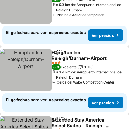
a 5.3 km de: Aeropuerto Internacional de
Raleigh Durham
Piscina exterior de temporada
Ver precio
Elige fechas para ver los precios exactos
Ver precios
Hampton Inn
Compartir
Agregar a favoritos
Raleigh/Durham-Airport
Ver precios
3 Estrellas
8,9
Excelente
1.916
a 3.4 km de: Aeropuerto Internacional de
Raleigh Durham
Cerca del Wake Competition Center
Ver pr
Elige fechas para ver los precios exactos
Ver precios
Extended Stay America
Compartir
Agregar a favoritos
Select Suites - Raleigh -