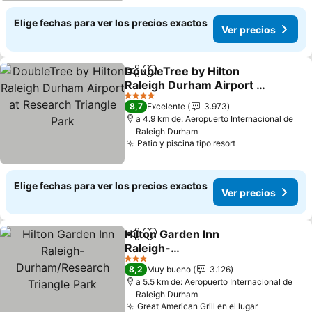
Elige fechas para ver los precios exactos
Ver precios
DoubleTree by Hilton
Compartir
Agregar a favoritos
Raleigh Durham Airport at
Research Triangle Park
Ver precios
4 Estrellas
8,7
Excelente
3.973
a 4.9 km de: Aeropuerto Internacional de
Raleigh Durham
Patio y piscina tipo resort
Ver precios
Elige fechas para ver los precios exactos
Ver precios
Hilton Garden Inn
Compartir
Agregar a favoritos
Raleigh-
Durham/Research
Ver precios
3 Estrellas
8,2
Muy bueno
3.126
Triangle Park
a 5.5 km de: Aeropuerto Internacional de
Raleigh Durham
Great American Grill en el lugar
Ver precio