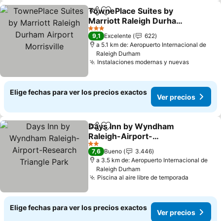
TownePlace Suites by
Compartir
Agregar a favoritos
Marriott Raleigh Durham
Airport Morrisville
Ver precios
3 Estrellas
9,1
Excelente
622
a 5.1 km de: Aeropuerto Internacional de
Raleigh Durham
Instalaciones modernas y nuevas
Ver prec
Elige fechas para ver los precios exactos
Ver precios
Days Inn by Wyndham
Compartir
Agregar a favoritos
Raleigh-Airport-
Research Triangle Park
Ver precios
2 Estrellas
7,6
Bueno
3.446
a 3.5 km de: Aeropuerto Internacional de
Raleigh Durham
Piscina al aire libre de temporada
Ver prec
Elige fechas para ver los precios exactos
Ver precios