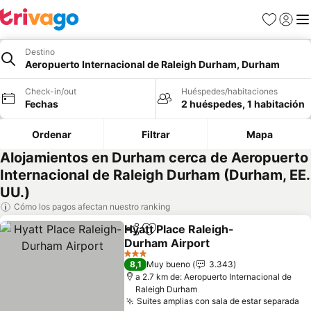
Favoritos
Iniciar 
Me
Destino
Aeropuerto Internacional de Raleigh Durham, Durham
Check-in/out
Huéspedes/habitaciones
Fechas
2 huéspedes, 1 habitación
Ordenar
Filtrar
Mapa
Alojamientos en Durham cerca de Aeropuerto
Internacional de Raleigh Durham (Durham, EE.
UU.)
Cómo los pagos afectan nuestro ranking
Hyatt Place Raleigh-
Compartir
Agregar a favoritos
Durham Airport
Ver precios
3 Estrellas
8,1
Muy bueno
3.343
a 2.7 km de: Aeropuerto Internacional de
Raleigh Durham
Suites amplias con sala de estar separada
Ve