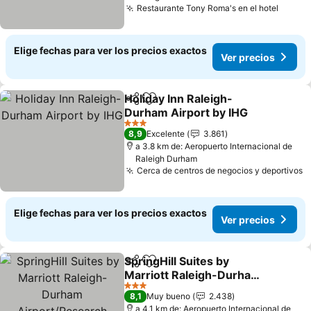
Restaurante Tony Roma's en el hotel
Ver pr
Elige fechas para ver los precios exactos
Ver precios
Holiday Inn Raleigh-
Compartir
Agregar a favoritos
Durham Airport by IHG
Ver precios
3 Estrellas
8,9
Excelente
3.861
a 3.8 km de: Aeropuerto Internacional de
Raleigh Durham
Cerca de centros de negocios y deportivos
V
Elige fechas para ver los precios exactos
Ver precios
SpringHill Suites by
Compartir
Agregar a favoritos
Marriott Raleigh-Durham
Airport/Research
Ver precios
3 Estrellas
8,1
Muy bueno
2.438
Triangle Park
a 4.1 km de: Aeropuerto Internacional de