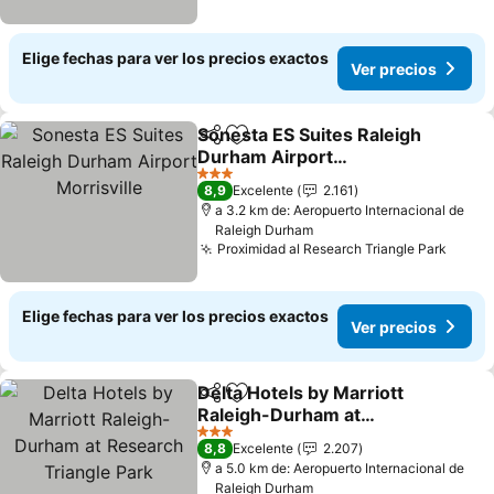
Elige fechas para ver los precios exactos
Ver precios
Sonesta ES Suites Raleigh
Compartir
Agregar a favoritos
Durham Airport
Morrisville
Ver precios
3 Estrellas
8,9
Excelente
2.161
a 3.2 km de: Aeropuerto Internacional de
Raleigh Durham
Proximidad al Research Triangle Park
Ver p
Elige fechas para ver los precios exactos
Ver precios
Delta Hotels by Marriott
Compartir
Agregar a favoritos
Raleigh-Durham at
Research Triangle Park
Ver precios
3 Estrellas
8,8
Excelente
2.207
a 5.0 km de: Aeropuerto Internacional de
Raleigh Durham