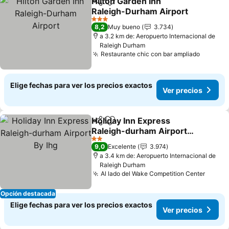
Hilton Garden Inn
Compartir
Agregar a favoritos
Raleigh-Durham Airport
Ver precios
3 Estrellas
8,2
Muy bueno
3.734
a 3.2 km de: Aeropuerto Internacional de
Raleigh Durham
Restaurante chic con bar ampliado
Ver pre
Elige fechas para ver los precios exactos
Ver precios
Holiday Inn Express
Compartir
Agregar a favoritos
Raleigh-durham Airport
By Ihg
Ver precios
2 Estrellas
9,0
Excelente
3.974
a 3.4 km de: Aeropuerto Internacional de
Raleigh Durham
Al lado del Wake Competition Center
Ver pr
Opción destacada
Elige fechas para ver los precios exactos
Ver precios