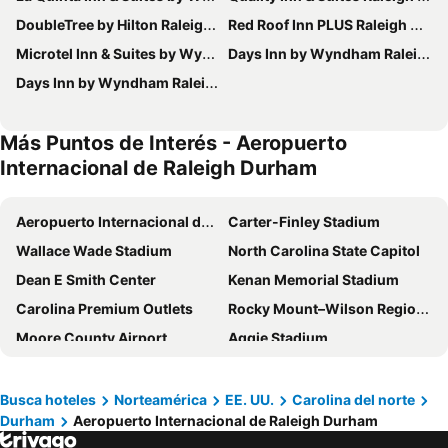
DoubleTree by Hilton Raleigh Crabtree Valley
Red Roof Inn PLUS Raleigh Downtown NCSU Conv Center
Microtel Inn & Suites by Wyndham Raleigh Durham Airport
Days Inn by Wyndham Raleigh-Airport-Research Triangle Park
Days Inn by Wyndham Raleigh Glenwood-Crabtree
Más Puntos de Interés - Aeropuerto
Internacional de Raleigh Durham
Aeropuerto Internacional de Raleigh Durham
Carter-Finley Stadium
Wallace Wade Stadium
North Carolina State Capitol
Dean E Smith Center
Kenan Memorial Stadium
Carolina Premium Outlets
Rocky Mount–Wilson Regional Airport
Moore County Airport
Aggie Stadium
Danville Regional Airport
Guilford Courthouse National Military Park
Fayetteville Regional Airport
Aeropuerto Internacional Piedmont Triad
Busca hoteles
Norteamérica
EE. UU.
Carolina del norte
Durham
Aeropuerto Internacional de Raleigh Durham
Kinston Regional Jetport
Pitt-Greenville Airport