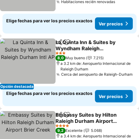
Habitaciones recién renovadas
Ver preci
Elige fechas para ver los precios exactos
Ver precios
La Quinta Inn & Suites by
Compartir
Agregar a favoritos
Wyndham Raleigh
Durham Intl AP
Ver precios
3 Estrellas
8,0
Muy bueno
7.215
a 3.2 km de: Aeropuerto Internacional de
Raleigh Durham
Cerca del aeropuerto de Raleigh-Durham
Ve
Opción destacada
Elige fechas para ver los precios exactos
Ver precios
Embassy Suites by Hilton
Compartir
Agregar a favoritos
Raleigh Durham Airport
Brier Creek
Ver precios
4 Estrellas
9,2
Excelente
5.068
a 3.4 km de: Aeropuerto Internacional de