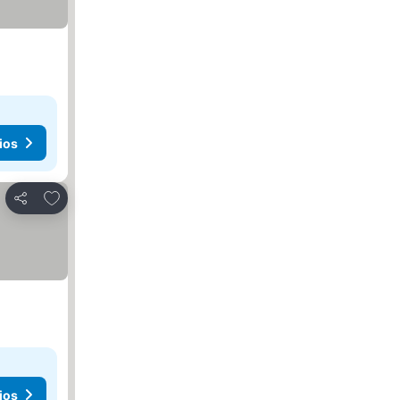
ios
Agregar a favoritos
Compartir
ios