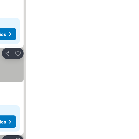
ios
Agregar a favoritos
Compartir
ios