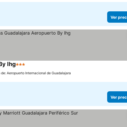
Ver prec
By Ihg
3 Estrellas
 de: Aeropuerto Internacional de Guadalajara
Ver prec