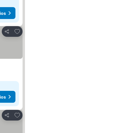
ios
Agregar a favoritos
Compartir
ios
Agregar a favoritos
Compartir