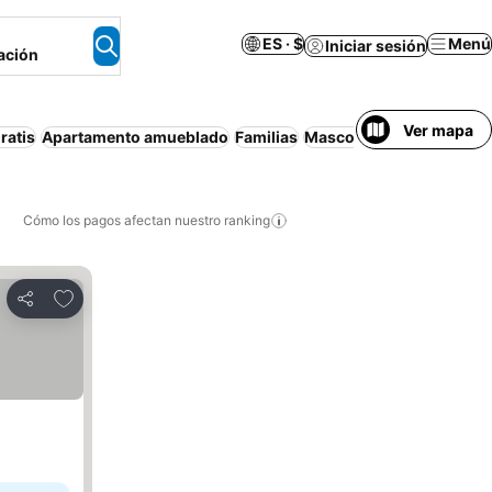
ES · $
Menú
Iniciar sesión
ación
Ver mapa
ratis
Apartamento amueblado
Familias
Mascotas permitidas
Ha
Cómo los pagos afectan nuestro ranking
Agregar a favoritos
Compartir