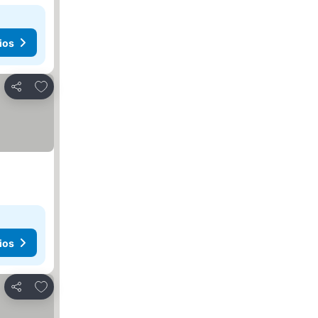
ios
Agregar a favoritos
Compartir
ios
Agregar a favoritos
Compartir