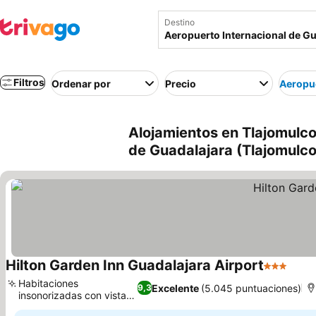
Destino
Filtros
Ordenar por
Precio
Aeropue
Alojamientos en Tlajomulco
de Guadalajara (Tlajomulco
Hilton Garden Inn Guadalajara Airport
3 Estrella
Habitaciones
Excelente
(5.045 puntuaciones)
9,3
insonorizadas con vistas
a la pista