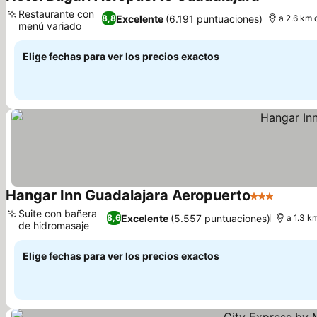
3 Estrellas
Restaurante con
Excelente
(6.191 puntuaciones)
8,8
a 2.6 km 
menú variado
Elige fechas para ver los precios exactos
Hangar Inn Guadalajara Aeropuerto
3 Estrellas
Suite con bañera
Excelente
(5.557 puntuaciones)
8,6
a 1.3 k
de hidromasaje
Elige fechas para ver los precios exactos