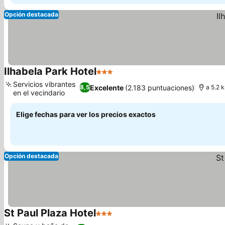
Opción destacada
Ilhabela Park Hotel
3 Estrellas
Ver precios
Servicios vibrantes
Excelente
(2.183 puntuaciones)
8,5
a 5.2 
en el vecindario
Ver precios
Elige fechas para ver los precios exactos
Opción destacada
St Paul Plaza Hotel
3 Estrellas
Ver precios