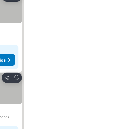
ios
Agregar a favoritos
Compartir
tschek