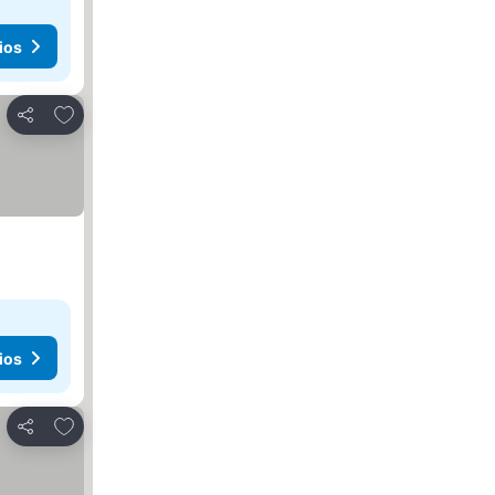
ios
Agregar a favoritos
Compartir
ios
Agregar a favoritos
Compartir