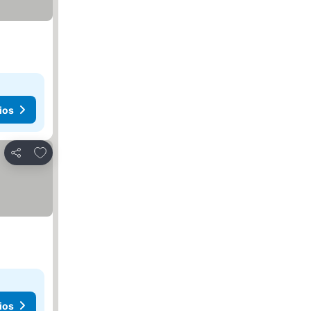
ios
Agregar a favoritos
Compartir
ios