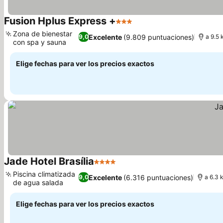
Fusion Hplus Express +
3 Estrellas
Ver precios
Zona de bienestar
Excelente
(9.809 puntuaciones)
9,0
a 9.5 
con spa y sauna
Ver precios
Elige fechas para ver los precios exactos
Jade Hotel Brasília
4 Estrellas
Ver precios
Piscina climatizada
Excelente
(6.316 puntuaciones)
9,0
a 6.3 
de agua salada
Ver precios
Elige fechas para ver los precios exactos