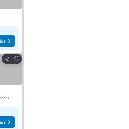
ios
Agregar a favoritos
Compartir
tschek
ios