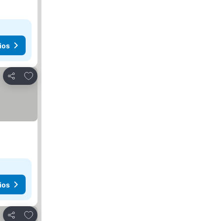
ios
Agregar a favoritos
Compartir
ios
Agregar a favoritos
Compartir