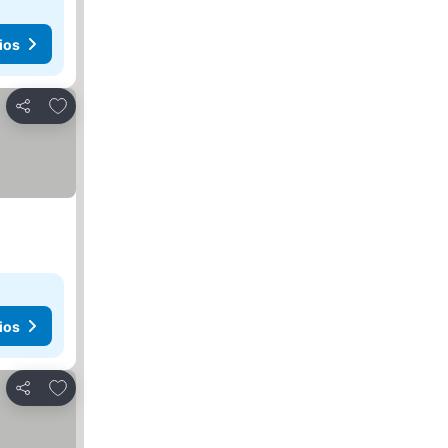
ios
Agregar a favoritos
Compartir
ios
Agregar a favoritos
Compartir