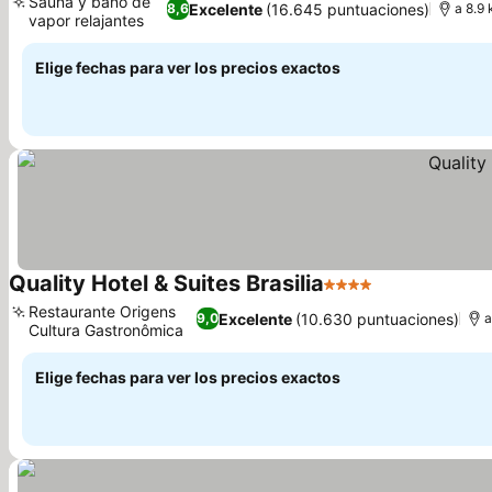
Sauna y baño de
Excelente
(16.645 puntuaciones)
8,6
a 8.9 
vapor relajantes
Ver precios
Elige fechas para ver los precios exactos
Quality Hotel & Suites Brasilia
4 Estrellas
Ver precios
Restaurante Origens
Excelente
(10.630 puntuaciones)
9,0
a
Cultura Gastronômica
Ver precios
Elige fechas para ver los precios exactos