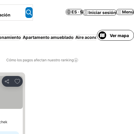
ES · $
Menú
Iniciar sesión
ación
Ver mapa
ionamiento
Apartamento amueblado
Aire acondicionado
Piscina
Cómo los pagos afectan nuestro ranking
Agregar a favoritos
Compartir
schek