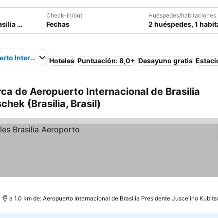
Check-in/out
Huéspedes/habitaciones
Fechas
2 huéspedes, 1 habit
rto Internacional de Brasilia Presidente Juscelino Kubitschek
Hoteles
Puntuación: 8,0+
Desayuno gratis
Estac
rca de Aeropuerto Internacional de Brasilia
hek (Brasilia, Brasil)
a 1.0 km de: Aeropuerto Internacional de Brasilia Presidente Juscelino Kubit