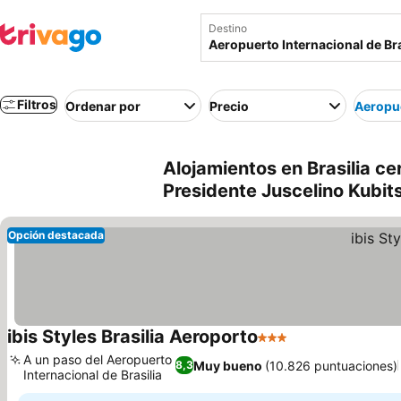
Destino
Filtros
Ordenar por
Precio
Aeropue
Alojamientos en Brasilia ce
Presidente Juscelino Kubitsc
Opción destacada
ibis Styles Brasilia Aeroporto
3 Estrellas
Ver precios
A un paso del Aeropuerto
Muy bueno
(10.826 puntuaciones)
8,3
Internacional de Brasilia
Ver precios