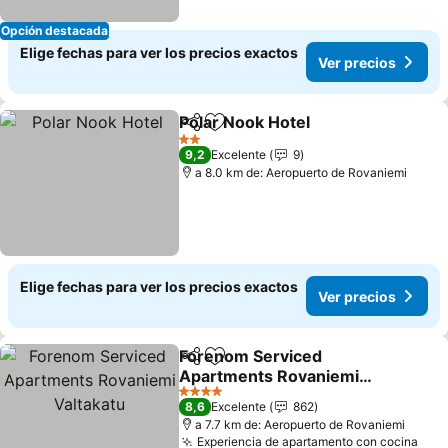
Opción destacada
Elige fechas para ver los precios exactos
Ver precios
Polar Nook Hotel
Compartir
Agregar a favoritos
Ver preci
2 Estrellas
9,2
Excelente
9
a 8.0 km de: Aeropuerto de Rovaniemi
Elige fechas para ver los precios exactos
Ver precios
Forenom Serviced
Compartir
Agregar a favoritos
Apartments Rovaniemi
Valtakatu
Ver precios
4 Estrellas
8,6
Excelente
862
a 7.7 km de: Aeropuerto de Rovaniemi
Experiencia de apartamento con cocina
Ver