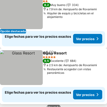
2 Estrellas
8,2
Muy bueno
334
a 7.9 km de: Aeropuerto de Rovaniemi
Alquiler de esquís y bicicletas en el
alojamiento
Opción destacada
Elige fechas para ver los precios exactos
Ver precios
Glass Resort
Compartir
Agregar a favoritos
Ver precios
5 Estrellas
9,5
Excelente
684
a 2.5 km de: Aeropuerto de Rovaniemi
Restaurante acogedor con vistas
panorámicas
Elige fechas para ver los precios exactos
Ver precios