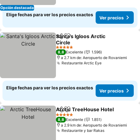
Opción destacada
Elige fechas para ver los precios exactos
Ver precios
Santa's Igloos Arctic
Compartir
Agregar a favoritos
Circle
Ver precios
5 Estrellas
8,8
Excelente
1.596
a 2.7 km de: Aeropuerto de Rovaniemi
Restaurante Arctic Eye
Ver precios
Elige fechas para ver los precios exactos
Ver precios
Arctic TreeHouse Hotel
Compartir
Agregar a favoritos
Ve
5 Estrellas
8,8
Excelente
1.851
a 2.9 km de: Aeropuerto de Rovaniemi
Restaurante y bar Rakas
Ver precios