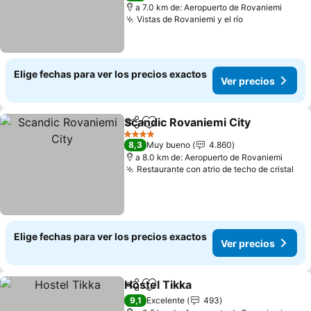
a 7.0 km de: Aeropuerto de Rovaniemi
Vistas de Rovaniemi y el río
Ver precios
Elige fechas para ver los precios exactos
Ver precios
Scandic Rovaniemi City
Compartir
Agregar a favoritos
Ver
4 Estrellas
8,3
Muy bueno
4.860
a 8.0 km de: Aeropuerto de Rovaniemi
Restaurante con atrio de techo de cristal
Ver
Elige fechas para ver los precios exactos
Ver precios
Hostel Tikka
Compartir
Agregar a favoritos
Ver precios
9,1
Excelente
493