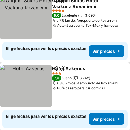
Original Sokos Hotel
Compartir
Agregar a favoritos
Vaakuna Rovaniemi
Ver precios
4 Estrellas
8,6
Excelente
3.096
a 7.9 km de: Aeropuerto de Rovaniemi
Auténtica cocina Tex-Mex y francesa
Ver p
Elige fechas para ver los precios exactos
Ver precios
Hotel Aakenus
Compartir
Agregar a favoritos
Ver precios
3 Estrellas
7,6
Bueno
3.245
a 8.0 km de: Aeropuerto de Rovaniemi
Bufé casero para tus comidas
Ver precios
Elige fechas para ver los precios exactos
Ver precios