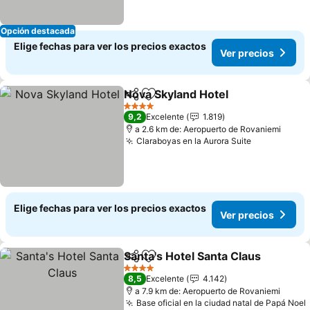
Opción destacada
Elige fechas para ver los precios exactos
Ver precios
Nova Skyland Hotel
Compartir
Agregar a favoritos
Ver pre
4 Estrellas
9,2
Excelente
1.819
a 2.6 km de: Aeropuerto de Rovaniemi
Claraboyas en la Aurora Suite
Ver precio
Elige fechas para ver los precios exactos
Ver precios
Santa's Hotel Santa Claus
Compartir
Agregar a favoritos
4 Estrellas
8,5
Excelente
4.142
a 7.9 km de: Aeropuerto de Rovaniemi
Base oficial en la ciudad natal de Papá Noel