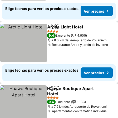
Elige fechas para ver los precios exactos
Ver precios
Arctic Light Hotel
Compartir
Agregar a favoritos
Ver prec
4 Estrellas
9,4
Excelente
4.905
a 8.0 km de: Aeropuerto de Rovaniemi
Restaurante Arctic y jardín de invierno
Ver 
Elige fechas para ver los precios exactos
Ver precios
Haawe Boutique Apart
Compartir
Agregar a favoritos
Hotel
Ver precios
4 Estrellas
9,6
Excelente
1.133
a 7.9 km de: Aeropuerto de Rovaniemi
Apartamentos con temática individual
Ver p