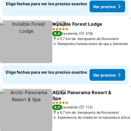
Elige fechas para ver los precios exactos
Ver precios
Invisible Forest Lodge
Compartir
Agregar a favoritos
Ver 
5 Estrellas
9,3
Excelente
578
a 5.7 km de: Aeropuerto de Rovaniemi
Relajantes instalaciones de spa y bienestar
V
Elige fechas para ver los precios exactos
Ver precios
Arctic Panorama Resort &
Compartir
Agregar a favoritos
Spa
Ver precios
5 Estrellas
9,0
Excelente
113
a 6.7 km de: Aeropuerto de Rovaniemi
Experiencia de chalet en la naturaleza ártica