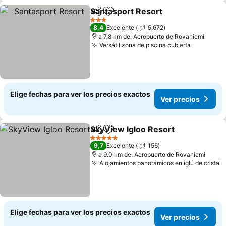
Santasport Resort
Compartir
Agregar a favoritos
Ver prec
3 Estrellas
8,4
Excelente
5.672
a 7.8 km de: Aeropuerto de Rovaniemi
Versátil zona de piscina cubierta
Ver preci
Elige fechas para ver los precios exactos
Ver precios
SkyView Igloo Resort
Compartir
Agregar a favoritos
Ver 
5 Estrellas
9,7
Excelente
156
a 9.0 km de: Aeropuerto de Rovaniemi
Alojamientos panorámicos en iglú de cristal
V
Elige fechas para ver los precios exactos
Ver precios