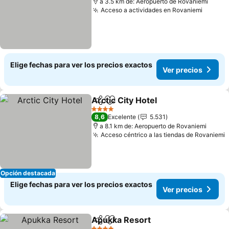
a 3.5 km de: Aeropuerto de Rovaniemi
Acceso a actividades en Rovaniemi
Ver pr
Elige fechas para ver los precios exactos
Ver precios
Arctic City Hotel
Compartir
Agregar a favoritos
Ver preci
4 Estrellas
8,6
Excelente
5.531
a 8.1 km de: Aeropuerto de Rovaniemi
Acceso céntrico a las tiendas de Rovaniemi
V
Opción destacada
Elige fechas para ver los precios exactos
Ver precios
Apukka Resort
Compartir
Agregar a favoritos
Ver precios