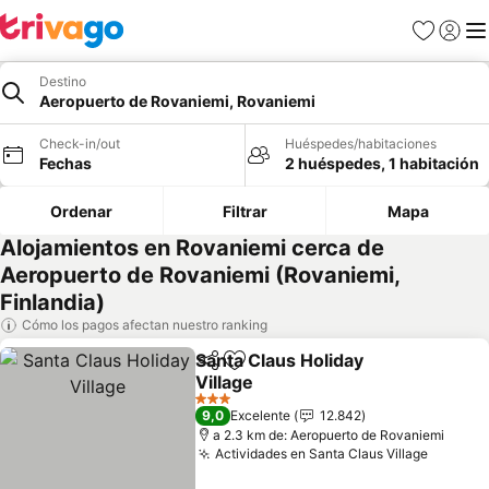
Favoritos
Iniciar 
Me
Destino
Aeropuerto de Rovaniemi, Rovaniemi
Check-in/out
Huéspedes/habitaciones
Fechas
2 huéspedes, 1 habitación
Ordenar
Filtrar
Mapa
Alojamientos en Rovaniemi cerca de
Aeropuerto de Rovaniemi (Rovaniemi,
Finlandia)
Cómo los pagos afectan nuestro ranking
Santa Claus Holiday
Compartir
Agregar a favoritos
Village
Ver precios
3 Estrellas
9,0
Excelente
12.842
a 2.3 km de: Aeropuerto de Rovaniemi
Actividades en Santa Claus Village
Ver pre