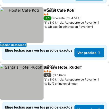
Hostel Café Koti
Compartir
Agregar a favoritos
Ver precio
2 Estrellas
9,1
Excelente
4.544
a 8.0 km de: Aeropuerto de Rovaniemi
Ubicación céntrica en Rovaniemi
Ver prec
Opción destacada
Elige fechas para ver los precios exactos
Ver precios
Santa's Hotel Rudolf
Compartir
Agregar a favoritos
Ver pr
3 Estrellas
7,1
1.643
a 8.0 km de: Aeropuerto de Rovaniemi
Bufé chino en el hotel
Ver precios
Elige fechas para ver los precios exactos