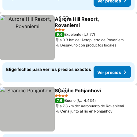
Ver precios
Aurora Hill Resort,
Compartir
Agregar a favoritos
Rovaniemi
Ver precios
3 Estrellas
9,6
Excelente
77
a 9.3 km de: Aeropuerto de Rovaniemi
Desayuno con productos locales
Ver prec
Elige fechas para ver los precios exactos
Ver precios
Scandic Pohjanhovi
Compartir
Agregar a favoritos
Ver pre
4 Estrellas
7,6
Bueno
4.434
a 7.8 km de: Aeropuerto de Rovaniemi
Cena junto al río en Pohjanhovi
Ver preci