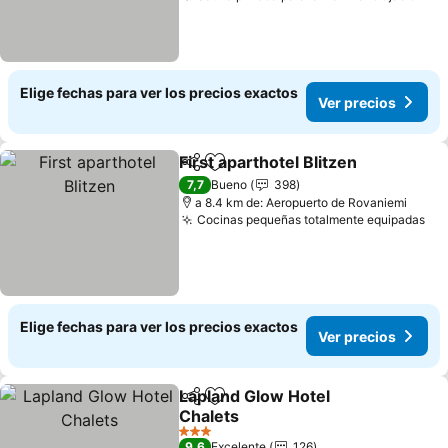
Elige fechas para ver los precios exactos
Ver precios
First aparthotel Blitzen
Compartir
Agregar a favoritos
Ver
7,7
Bueno
398
a 8.4 km de: Aeropuerto de Rovaniemi
Cocinas pequeñas totalmente equipadas
Ver
Elige fechas para ver los precios exactos
Ver precios
Lapland Glow Hotel
Compartir
Agregar a favoritos
Chalets
Ver precios
3 Estrellas
9,6
Excelente
126