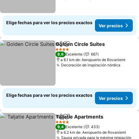
Elige fechas para ver los precios exactos
Ver precios
Golden Circle Suites
Compartir
Agregar a favoritos
Ver p
4 Estrellas
8,6
Excelente
667
a 8.1 km de: Aeropuerto de Rovaniemi
Decoración de inspiración nórdica
Ver pre
Elige fechas para ver los precios exactos
Ver precios
Taljatie Apartments
Compartir
Agregar a favoritos
Ver pr
4 Estrellas
9,4
Excelente
433
a 6.2 km de: Aeropuerto de Rovaniemi
Sauna privada para la máxima relajación
Ver