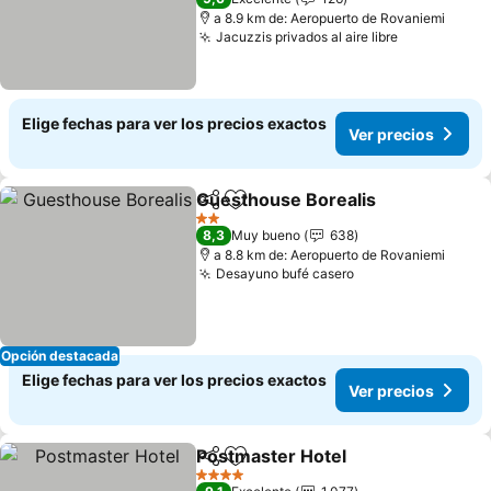
a 8.9 km de: Aeropuerto de Rovaniemi
Jacuzzis privados al aire libre
Ver precio
Elige fechas para ver los precios exactos
Ver precios
Guesthouse Borealis
Compartir
Agregar a favoritos
Ver p
2 Estrellas
8,3
Muy bueno
638
a 8.8 km de: Aeropuerto de Rovaniemi
Desayuno bufé casero
Ver precios
Opción destacada
Elige fechas para ver los precios exactos
Ver precios
Postmaster Hotel
Compartir
Agregar a favoritos
Ver prec
4 Estrellas