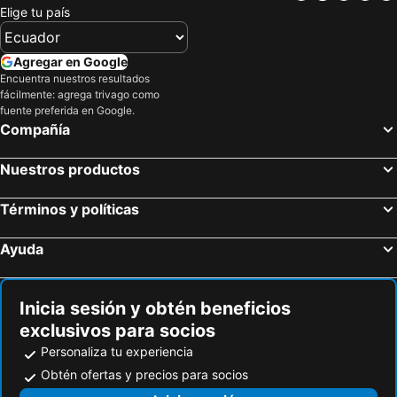
Suomutunturi
Sodankylä Airport
Elige tu país
Levi Golf
Aeropuerto de Kittilä
Luleå skärgård
Gammelstads kyrkstad
Agregar en Google
Oulu Harbour
Oulu Bus Station
Encuentra nuestros resultados
fácilmente: agrega trivago como
Pallas Ski Center
Turkansaari Museum
fuente preferida en Google.
Compañía
Olos Ski Center
Kolarin rautatieasema
Nuestros productos
Términos y políticas
Ayuda
Inicia sesión y obtén beneficios
exclusivos para socios
Personaliza tu experiencia
Obtén ofertas y precios para socios