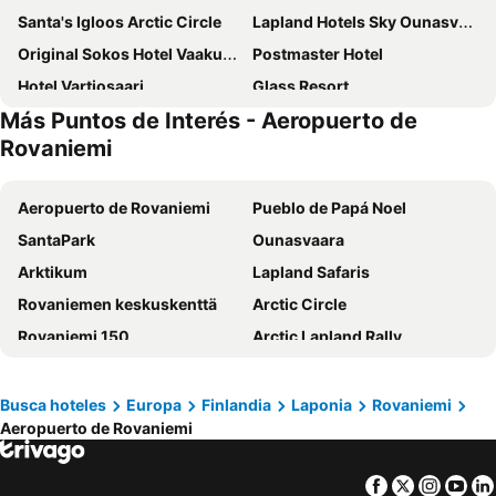
Santa's Igloos Arctic Circle
Lapland Hotels Sky Ounasvaara
Original Sokos Hotel Vaakuna Rovaniemi
Postmaster Hotel
Hotel Vartiosaari
Glass Resort
Más Puntos de Interés - Aeropuerto de
Rovaniemi
Aeropuerto de Rovaniemi
Pueblo de Papá Noel
SantaPark
Ounasvaara
Arktikum
Lapland Safaris
Rovaniemen keskuskenttä
Arctic Circle
Rovaniemi 150
Arctic Lapland Rally
Korundi
Rovaniemi Bus Station
Rovaniemi Central Railway Station
Kemijärven rautatieasema
Busca hoteles
Europa
Finlandia
Laponia
Rovaniemi
Aeropuerto de Rovaniemi
RanuaZoo
Pyhä Ski Resort
Pyhä Ski
Luosto Ski
Facebook
Twitter
Insta
Yo