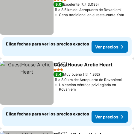
4 Estrellas
9,0
Excelente
3.085
a 8.5 km de: Aeropuerto de Rovaniemi
Cena tradicional en el restaurante Kota
Ver 
Elige fechas para ver los precios exactos
Ver precios
GuestHouse Arctic Heart
Compartir
Agregar a favoritos
V
3 Estrellas
8,4
Muy bueno
1.862
a 8.0 km de: Aeropuerto de Rovaniemi
Ubicación céntrica privilegiada en
Rovaniemi
Elige fechas para ver los precios exactos
Ver precios