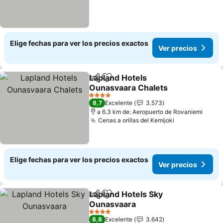
Elige fechas para ver los precios exactos
Ver precios
Lapland Hotels
Compartir
Agregar a favoritos
Ounasvaara Chalets
Ver precios
4 Estrellas
8,7
Excelente
3.573
a 6.3 km de: Aeropuerto de Rovaniemi
Cenas a orillas del Kemijoki
Ver precios
Elige fechas para ver los precios exactos
Ver precios
Lapland Hotels Sky
Compartir
Agregar a favoritos
Ounasvaara
Ver precios
4 Estrellas
8,8
Excelente
3.642