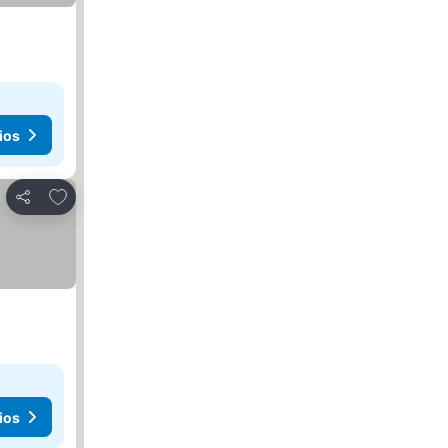
ios
Agregar a favoritos
Compartir
ios