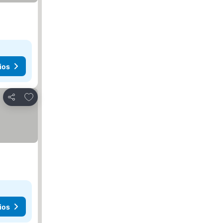
ios
Agregar a favoritos
Compartir
ios