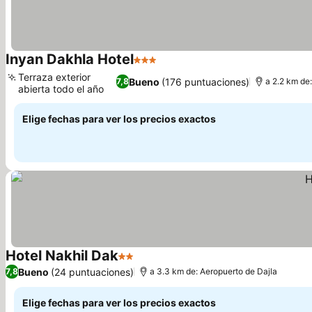
Inyan Dakhla Hotel
3 Estrellas
Ver precios
Terraza exterior
Bueno
(176 puntuaciones)
7,8
a 2.2 km de
abierta todo el año
Ver precios
Elige fechas para ver los precios exactos
Hotel Nakhil Dak
2 Estrellas
Ver precios
Bueno
(24 puntuaciones)
7,8
a 3.3 km de: Aeropuerto de Dajla
Elige fechas para ver los precios exactos