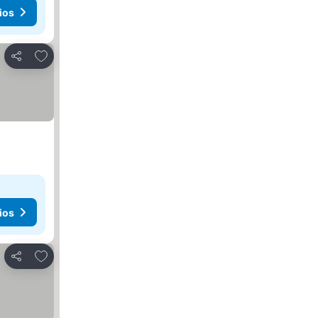
ios
Agregar a favoritos
Compartir
ios
Agregar a favoritos
Compartir