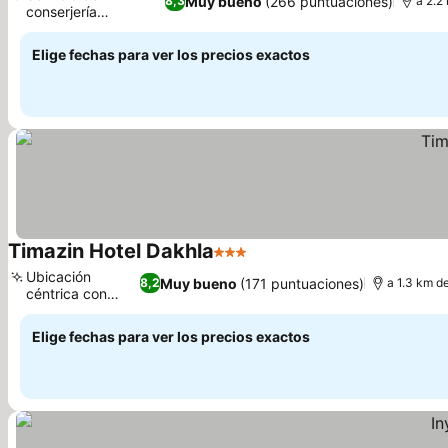
Muy bueno
(266 puntuaciones)
8,3
a 2.2
conserjería
Ver precios
personalizado
Elige fechas para ver los precios exactos
Timazin Hotel Dakhla
3 Estrellas
Ver precios
Ubicación
Muy bueno
(171 puntuaciones)
8,2
a 1.3 km d
céntrica con
Ver precios
vistas
Elige fechas para ver los precios exactos