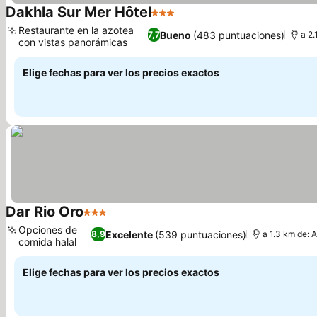
Dakhla Sur Mer Hôtel
3 Estrellas
Ver precios
Restaurante en la azotea
Bueno
(483 puntuaciones)
7,7
a 2.
con vistas panorámicas
Ver precios
Elige fechas para ver los precios exactos
Dar Rio Oro
3 Estrellas
Ver precios
Opciones de
Excelente
(539 puntuaciones)
8,9
a 1.3 km de: 
comida halal
Ver precios
Elige fechas para ver los precios exactos