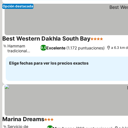
Opción destacada
Best Western Dakhla South Bay
4 Estrellas
Ver precio
Hammam
Excelente
(1.172 puntuaciones)
9,0
a 6.3 km d
tradicional
Ver precios
marroquí
Elige fechas para ver los precios exactos
Marina Dreams
3 Estrellas
Ver precios
Servicio de