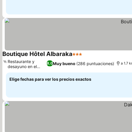
Boutique Hôtel Albaraka
3 Estrellas
Ver precios
Restaurante y
Muy bueno
(286 puntuaciones)
8,0
a 1.7 
desayuno en el
Ver precios
hotel
Elige fechas para ver los precios exactos