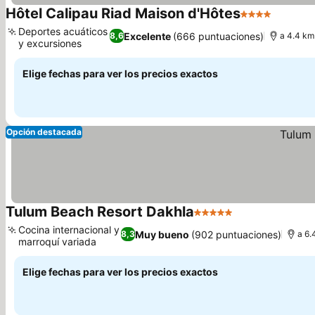
Hôtel Calipau Riad Maison d'Hôtes
4 Estrellas
Ver pre
Deportes acuáticos
Excelente
(666 puntuaciones)
8,6
a 4.4 km
y excursiones
Ver precios
Elige fechas para ver los precios exactos
Opción destacada
Tulum Beach Resort Dakhla
5 Estrellas
Ver precios
Cocina internacional y
Muy bueno
(902 puntuaciones)
8,3
a 6.
marroquí variada
Ver precios
Elige fechas para ver los precios exactos