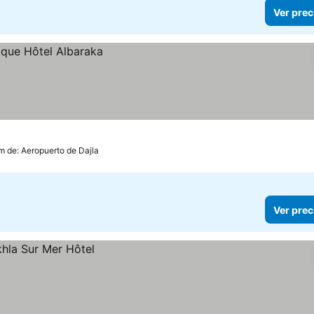
Ver prec
km de: Aeropuerto de Dajla
Ver prec