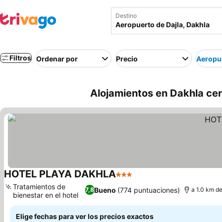
Destino
Filtros
Ordenar por
Precio
Aeropue
Alojamientos en Dakhla cer
HOTEL PLAYA DAKHLA
3 Estrellas
Ver precios
Tratamientos de
Bueno
(774 puntuaciones)
7,8
a 1.0 km d
bienestar en el hotel
Ver precios
Elige fechas para ver los precios exactos