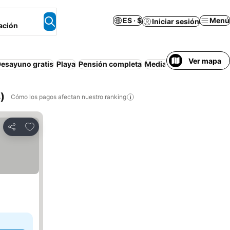
ES · $
Menú
Iniciar sesión
ación
Ver mapa
esayuno gratis
Playa
Pensión completa
Media pensión
Resort
)
Cómo los pagos afectan nuestro ranking
Agregar a favoritos
Compartir