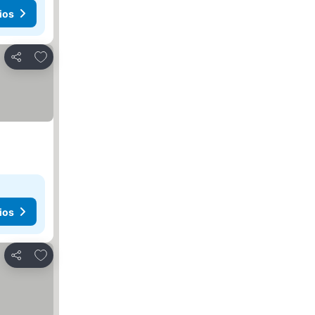
ios
Agregar a favoritos
Compartir
ios
Agregar a favoritos
Compartir