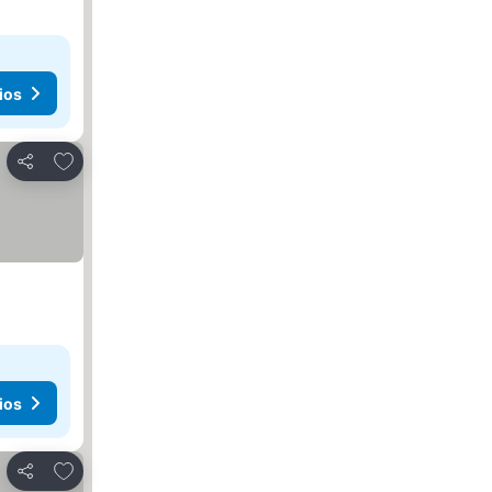
ios
Agregar a favoritos
Compartir
ios
Agregar a favoritos
Compartir