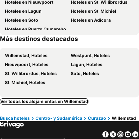
Hoteles en Nieuwpoort
Hoteles en St. Willibrordus
Chogogo Resort
Piscadera Harbour Village
Hoteles en Lagun
Hoteles en St. Michiel
The Lush
Villa Tokara
Hoteles en Soto
Hoteles en Adícora
Howard Johnson Plaza Hotel & Casino
Kura Hulanda
Hoteles en Puerto Cumarebo
Plaza Hotel Curacao
Caquetio Lodge
Más destinos destacados
Curacao Lodge
Perfect Vibes
Strand Luxury Condominiums
Amazonia - The Jungle Experience Resort
Willemstad, Hoteles
Westpunt, Hoteles
The Natural Curacao
Nieuwpoort, Hoteles
Lagun, Hoteles
St. Willibrordus, Hoteles
Soto, Hoteles
St. Michiel, Hoteles
Ver todos los alojamientos en Willemstad
Busca hoteles
Centro- y Sudamérica
Curazao
Willemstad
Facebook
Twitter
Insta
Yo