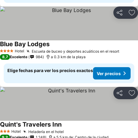
Compartir
Ag
Blue Bay Lodges
Hotel
Escuela de buceo y deportes acuáticos en el resort
4 Estrellas
8,7
Excelente
984
a 0.3 km de la playa
Elige fechas para ver los precios exactos
Ver precios
Compartir
Ag
Quint's Travelers Inn
Hotel
Heladería en el hotel
3 Estrellas
9,2
Excelente
1.248
a 5.5 km de: Centro de la ciudad