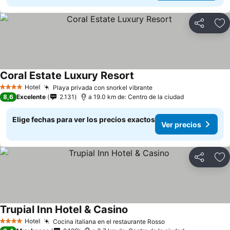
Compartir
Ag
Coral Estate Luxury Resort
Hotel
Playa privada con snorkel vibrante
4 Estrellas
8,6
Excelente
2.131
a 19.0 km de: Centro de la ciudad
Elige fechas para ver los precios exactos
Ver precios
Compartir
Ag
Trupial Inn Hotel & Casino
Hotel
Cocina italiana en el restaurante Rosso
4 Estrellas