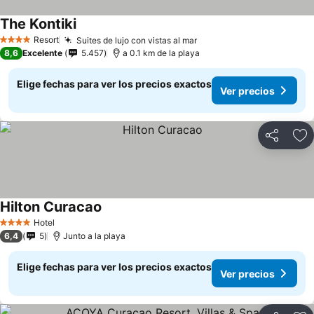
The Kontiki
Resort
Suites de lujo con vistas al mar
4 Estrellas
8,6
Excelente
5.457
a 0.1 km de la playa
Elige fechas para ver los precios exactos
Ver precios
Compartir
Ag
Hilton Curacao
Hotel
4 Estrellas
6,4
5
Junto a la playa
Elige fechas para ver los precios exactos
Ver precios