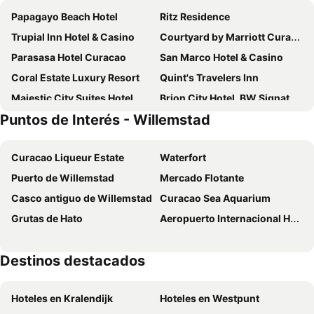
Papagayo Beach Hotel
Ritz Residence
Trupial Inn Hotel & Casino
Courtyard by Marriott Curacao
Parasasa Hotel Curacao
San Marco Hotel & Casino
Coral Estate Luxury Resort
Quint's Travelers Inn
Majestic City Suites Hotel
Brion City Hotel, BW Signature Collection
Puntos de Interés - Willemstad
Bayside Boutique Hotel - Blue Bay Golf & Beach Resort
Elements Hotel & Shops Curaçao
Bed & Bike Curacao
Santa Barbara Beach & Golf Resort Curaçao
Curacao Liqueur Estate
Waterfort
Saint Tropez Boutique Hotel
Kura Botanica Hotel
Puerto de Willemstad
Mercado Flotante
Boho Bohemian Boutique Hotel
Curacao Suites Hotel
Casco antiguo de Willemstad
Curacao Sea Aquarium
Hilton Curacao
Harbor Hotel & Casino Curacao
Grutas de Hato
Aeropuerto Internacional Hato
The Pier Beach Inn & Suites
Art Hotel Curacao - Luxury Adults Only
BijBlauw
Advantage Mini Resort
Destinos destacados
Bed & Bike Curacao - Jan Thiel
Mustique Suites Curacao
The Freedom Hotel
Curacao Airport Hotel
Hoteles en Kralendijk
Hoteles en Westpunt
Atelier Skalo Boutique Hotel
Hotel Holiday Beach Resort and Casino