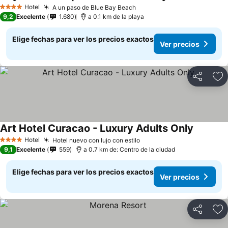
Hotel
A un paso de Blue Bay Beach
4 Estrellas
9,2
Excelente
1.680
a 0.1 km de la playa
Elige fechas para ver los precios exactos
Ver precios
Compartir
Ag
Art Hotel Curacao - Luxury Adults Only
Hotel
Hotel nuevo con lujo con estilo
4 Estrellas
9,1
Excelente
559
a 0.7 km de: Centro de la ciudad
Elige fechas para ver los precios exactos
Ver precios
Compartir
Ag