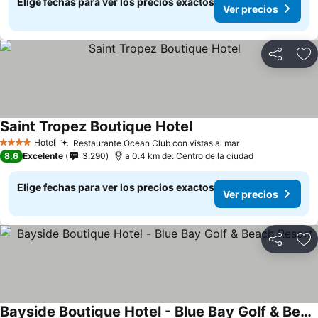
Elige fechas para ver los precios exactos
Ver precios
Compartir
Ag
Saint Tropez Boutique Hotel
Hotel
Restaurante Ocean Club con vistas al mar
4 Estrellas
8,6
Excelente
3.290
a 0.4 km de: Centro de la ciudad
Elige fechas para ver los precios exactos
Ver precios
Compartir
Ag
Bayside Boutique Hotel - Blue Bay Golf & Beach Resort