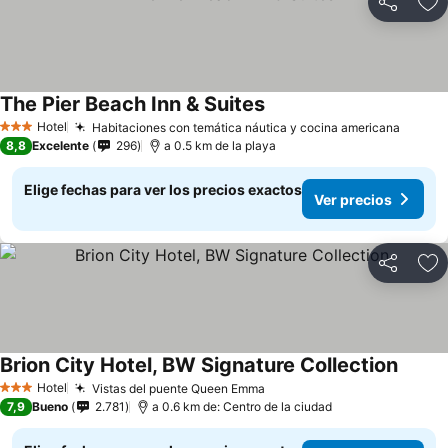
Compartir
Ag
The Pier Beach Inn & Suites
Hotel
Habitaciones con temática náutica y cocina americana
3 Estrellas
8,8
Excelente
296
a 0.5 km de la playa
Elige fechas para ver los precios exactos
Ver precios
Compartir
Ag
Brion City Hotel, BW Signature Collection
Hotel
Vistas del puente Queen Emma
3 Estrellas
7,9
Bueno
2.781
a 0.6 km de: Centro de la ciudad