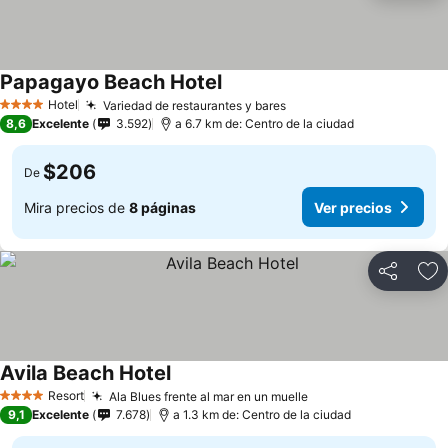
Papagayo Beach Hotel
Hotel
Variedad de restaurantes y bares
4 Estrellas
8,6
Excelente
3.592
a 6.7 km de: Centro de la ciudad
$206
De
Mira precios de
8 páginas
Ver precios
Compartir
Ag
Avila Beach Hotel
Resort
Ala Blues frente al mar en un muelle
4 Estrellas
9,1
Excelente
7.678
a 1.3 km de: Centro de la ciudad