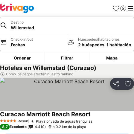
Favoritos
Iniciar 
Me
Destino
Willemstad
Check-in/out
Huéspedes/habitaciones
Fechas
2 huéspedes, 1 habitación
Ordenar
Filtrar
Mapa
Hoteles en Willemstad (Curazao)
Cómo los pagos afectan nuestro ranking
Compartir
Ag
Curacao Marriott Beach Resort
Resort
Playa privada de aguas tranquilas
5 Estrellas
8,7
Excelente
4.410
a 0.2 km de la playa