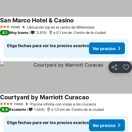
San Marco Hotel & Casino
Hotel
Ubicación top en el centro de Willemstad
3 Estrellas
8,1
Muy bueno
3.915
a 0.1 km de: Centro de la ciudad
Elige fechas para ver los precios exactos
Ver precios
Compartir
Ag
Courtyard by Marriott Curacao
Hotel
Piscina infinita con vistas a los cruceros
4 Estrellas
8,9
Excelente
1.544
a 1.0 km de: Centro de la ciudad
Elige fechas para ver los precios exactos
Ver precios