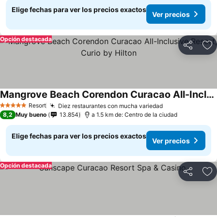
Elige fechas para ver los precios exactos
Ver precios
Opción destacada
Compartir
Ag
Mangrove Beach Corendon Curacao All-Inclusive Resort, Curio by Hilton
Resort
Diez restaurantes con mucha variedad
5 Estrellas
8,2
Muy bueno
13.854
a 1.5 km de: Centro de la ciudad
Elige fechas para ver los precios exactos
Ver precios
Opción destacada
Compartir
Ag