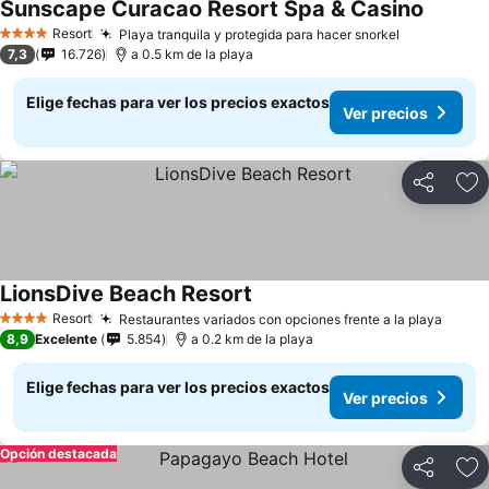
Sunscape Curacao Resort Spa & Casino
Resort
Playa tranquila y protegida para hacer snorkel
4 Estrellas
7,3
16.726
a 0.5 km de la playa
Elige fechas para ver los precios exactos
Ver precios
Compartir
Ag
LionsDive Beach Resort
Resort
Restaurantes variados con opciones frente a la playa
4 Estrellas
8,9
Excelente
5.854
a 0.2 km de la playa
Elige fechas para ver los precios exactos
Ver precios
Opción destacada
Compartir
Ag