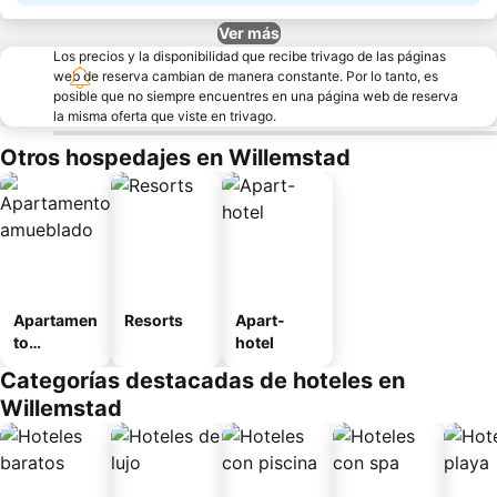
Ver más
Los precios y la disponibilidad que recibe trivago de las páginas
web de reserva cambian de manera constante. Por lo tanto, es
posible que no siempre encuentres en una página web de reserva
la misma oferta que viste en trivago.
Otros hospedajes en Willemstad
Apartamen
Resorts
Apart-
to
hotel
amueblad
Categorías destacadas de hoteles en
o
Willemstad