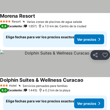
Morena Resort
Resort
Varias zonas de piscinas de agua salada
4 Estrellas
8,8
Excelente
1.657
a 7.0 km de: Centro de la ciudad
Elige fechas para ver los precios exactos
Ver precios
Compartir
Ag
Dolphin Suites & Wellness Curacao
Hotel
Servicios pensados para familias
3 Estrellas
9,0
Excelente
1.445
a 0.2 km de la playa
Elige fechas para ver los precios exactos
Ver precios