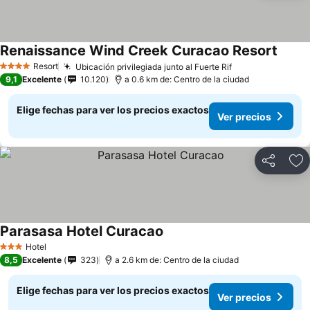
Renaissance Wind Creek Curacao Resort
Resort
Ubicación privilegiada junto al Fuerte Rif
4 Estrellas
9,1
Excelente
10.120
a 0.6 km de: Centro de la ciudad
Elige fechas para ver los precios exactos
Ver precios
Compartir
Ag
Parasasa Hotel Curacao
Hotel
3 Estrellas
8,5
Excelente
323
a 2.6 km de: Centro de la ciudad
Elige fechas para ver los precios exactos
Ver precios