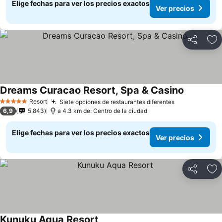
Elige fechas para ver los precios exactos
Ver precios
Compartir
Ag
Dreams Curacao Resort, Spa & Casino
Resort
Siete opciones de restaurantes diferentes
5 Estrellas
6,9
5.843
a 4.3 km de: Centro de la ciudad
Elige fechas para ver los precios exactos
Ver precios
Compartir
Ag
Kunuku Aqua Resort