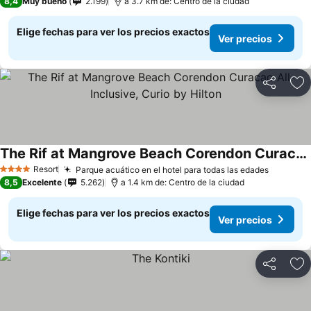
8,4
Muy bueno
2.199
a 3.7 km de: Centro de la ciudad
Elige fechas para ver los precios exactos
Ver precios
Compartir
Ag
The Rif at Mangrove Beach Corendon Curacao All-Inclusive, Curio by Hilton
Resort
Parque acuático en el hotel para todas las edades
4 Estrellas
8,5
Excelente
5.262
a 1.4 km de: Centro de la ciudad
Elige fechas para ver los precios exactos
Ver precios
Compartir
Ag