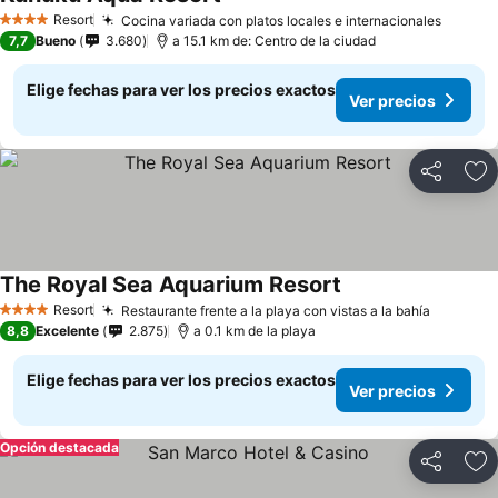
Resort
Cocina variada con platos locales e internacionales
4 Estrellas
7,7
Bueno
3.680
a 15.1 km de: Centro de la ciudad
Elige fechas para ver los precios exactos
Ver precios
Compartir
Ag
The Royal Sea Aquarium Resort
Resort
Restaurante frente a la playa con vistas a la bahía
4 Estrellas
8,8
Excelente
2.875
a 0.1 km de la playa
Elige fechas para ver los precios exactos
Ver precios
Opción destacada
Compartir
Ag