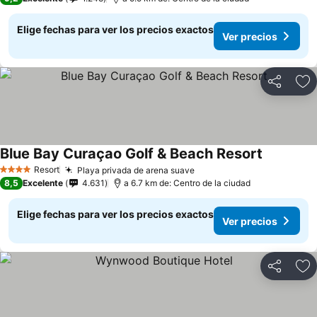
Elige fechas para ver los precios exactos
Ver precios
Compartir
Ag
Blue Bay Curaçao Golf & Beach Resort
Resort
Playa privada de arena suave
4 Estrellas
8,5
Excelente
4.631
a 6.7 km de: Centro de la ciudad
Elige fechas para ver los precios exactos
Ver precios
Compartir
Ag