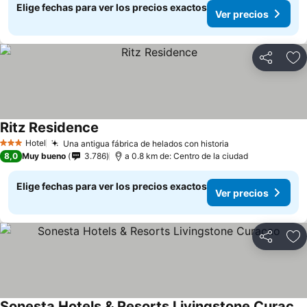
Elige fechas para ver los precios exactos
Ver precios
Compartir
Ag
Ritz Residence
Hotel
Una antigua fábrica de helados con historia
3 Estrellas
8,0
Muy bueno
3.786
a 0.8 km de: Centro de la ciudad
Elige fechas para ver los precios exactos
Ver precios
Compartir
Ag
Sonesta Hotels & Resorts Livingstone Curacao