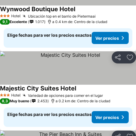
Wynwood Boutique Hotel
Hotel
Ubicación top en el barrio de Pietermaai
3 Estrellas
9,1
Excelente
1.017
a 0.4 km de: Centro de la ciudad
Elige fechas para ver los precios exactos
Ver precios
Compartir
Ag
Majestic City Suites Hotel
Hotel
Variedad de opciones para comer en el lugar
3 Estrellas
8,3
Muy bueno
2.453
a 0.2 km de: Centro de la ciudad
Elige fechas para ver los precios exactos
Ver precios