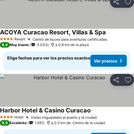
Compartir
Ag
ACOYA Curacao Resort, Villas & Spa
Resort
Centro de buceo para aventuras certificadas
4 Estrellas
8,0
Muy bueno
3.043
a 0.8 km de la playa
Elige fechas para ver los precios exactos
Ver precios
Compartir
Ag
Harbor Hotel & Casino Curacao
Hotel
Vistas inigualables al puerto y la ciudad
4 Estrellas
9,0
Excelente
1.581
a 0.5 km de: Centro de la ciudad