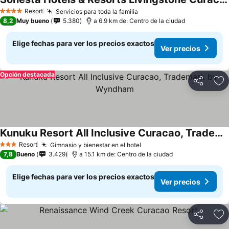
Resort
Servicios para toda la familia
4 Estrellas
8,2
Muy bueno
5.380
a 6.9 km de: Centro de la ciudad
Elige fechas para ver los precios exactos
Ver precios
Opción destacada
Compartir
Ag
Kunuku Resort All Inclusive Curacao, Trademark by Wyndham
Resort
Gimnasio y bienestar en el hotel
3 Estrellas
7,8
Bueno
3.429
a 15.1 km de: Centro de la ciudad
Elige fechas para ver los precios exactos
Ver precios
Compartir
Ag